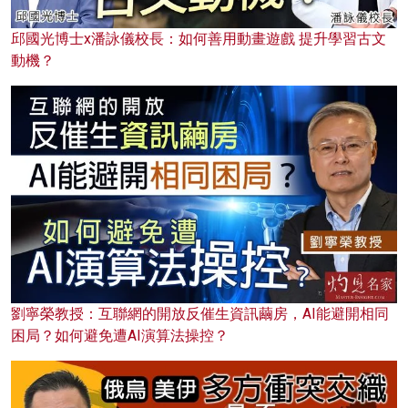
邱國光博士x潘詠儀校長：如何善用動畫遊戲 提升學習古文
動機？
劉寧榮教授：互聯網的開放反催生資訊繭房，AI能避開相同
困局？如何避免遭AI演算法操控？