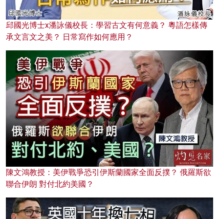
邱國光博士x潘詠儀校長：學習古文有何意義？ 粵語怎樣傳
承文言文之美？ 日常寫作如何應用？
陳文鴻教授：美伊戰爭恐引伊斯蘭國家全面反撲？ 俄羅斯欲
聯合伊朗 對付北約美國？