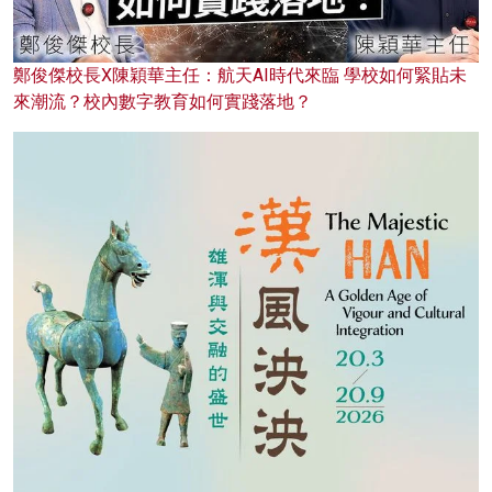
鄭俊傑校長X陳穎華主任：航天AI時代來臨 學校如何緊貼未
來潮流？校內數字教育如何實踐落地？