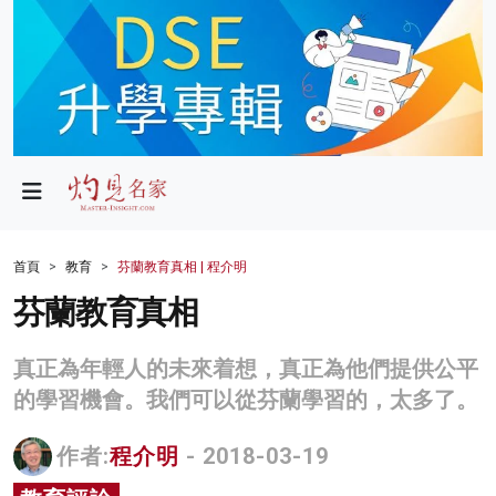
政局
教育
文化
財經
首頁
教育
芬蘭教育真相 | 程介明
生活
芬蘭教育真相
健康
真正為年輕人的未來着想，真正為他們提供公平
商業
的學習機會。我們可以從芬蘭學習的，太多了。
科技
作者:
程介明
- 2018-03-19
影片