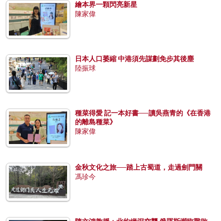
繪本界一顆閃亮新星
陳家偉
日本人口萎縮 中港須先謀劃免步其後塵
陸振球
種菜得愛 記一本好書──讀吳燕青的《在香港
的離島種菜》
陳家偉
金秋文化之旅──踏上古蜀道，走過劍門關
馮珍今