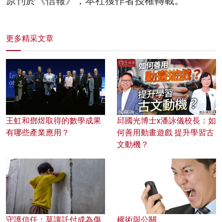
原刊於《信報》，本社獲作者授權轉載。
更多精采文章
王虹和鄧煜取得的數學成果
邱國光博士x潘詠儀校長：如
有哪些產業應用？
何善用動畫遊戲 提升學習古
文動機？
守護信任：莫讓託付成為傷
權術與公關