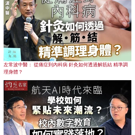
左常波中醫： 從痛症到內科病 針灸如何透過解筋結 精準調
理身體？