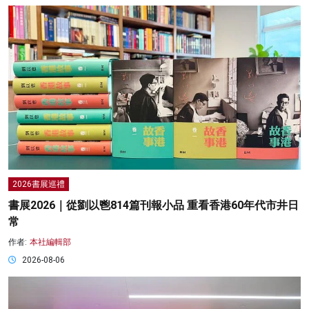
2026書展巡禮
書展2026｜從劉以鬯814篇刊報小品 重看香港60年代市井日
常
作者:
本社編輯部
2026-08-06