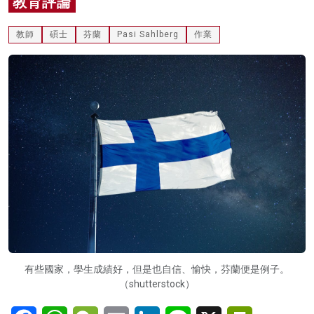
教育評論
名家榜
教師
碩士
芬蘭
Pasi Sahlberg
作業
灼見活動
關於我們
有些國家，學生成績好，但是也自信、愉快，芬蘭便是例子。
（shutterstock）
Facebook
WhatsApp
WeChat
Email
LinkedIn
Line
X
PrintFriendl