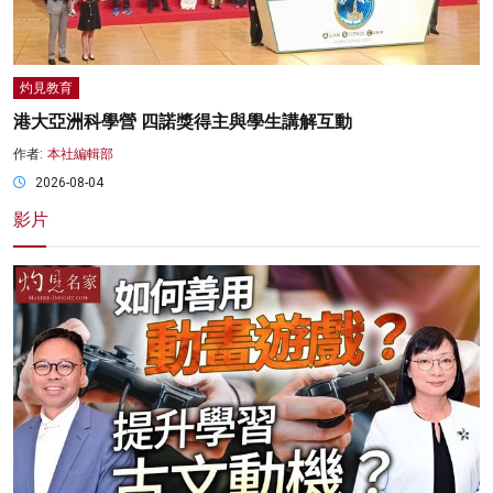
灼見教育
港大亞洲科學營 四諾獎得主與學生講解互動
作者:
本社編輯部
2026-08-04
影片