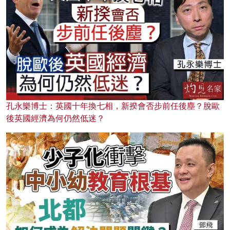
孔永樂博士：英國十年換七相，新揆會否步前任後塵？脫歐
後英國經濟為何仍然低迷？