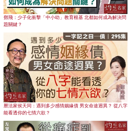
鄧飛：少子化衝擊「中小幼」教育根基 北都如何成為解決問
題關鍵？
曆法家侯天同：遇到多少感情姻緣債 男女命途迥異？ 從八字
能看透你的七情六欲？