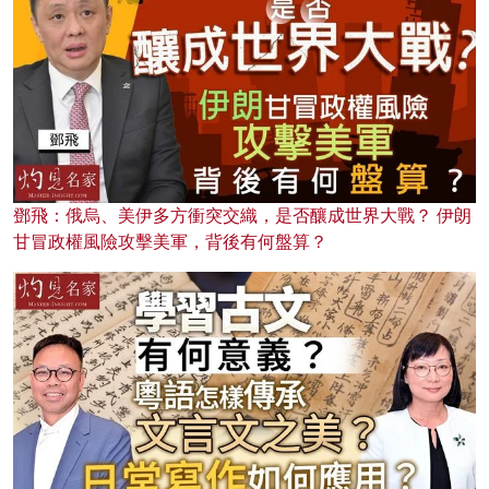
鄧飛：俄烏、美伊多方衝突交織，是否釀成世界大戰？ 伊朗
甘冒政權風險攻擊美軍，背後有何盤算？