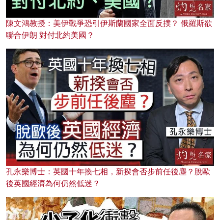
陳文鴻教授：美伊戰爭恐引伊斯蘭國家全面反撲？ 俄羅斯欲
聯合伊朗 對付北約美國？
孔永樂博士：英國十年換七相，新揆會否步前任後塵？脫歐
後英國經濟為何仍然低迷？