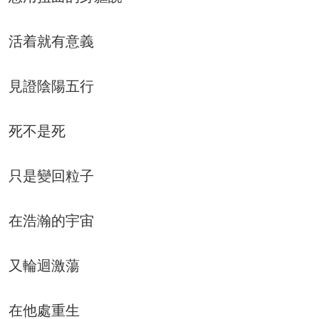
活着就有意義
見證陰陽五行
死不是死
只是變回粒子
在浩瀚的宇宙
又輪迴激蕩
在他處重生