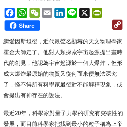
Facebook
WhatsApp
WeChat
Email
LinkedIn
Line
X
PrintFriendl
C
Share
Li
繼愛因斯坦後，近代最聲名顯赫的天文物理學家
霍金大師走了。他對人類探索宇宙起源提出畫時
代的創見，他認為宇宙起源於一個大爆炸，但形
成大爆炸最原始的物質又從何而來便無法深究
了，怪不得所有科學家最後對不能解釋現象，或
會提出有神存在的說法。
最近20年，科學家對量子力學的硏究有突破性的
發展，而目前科學家把找到最小的粒子稱為上帝