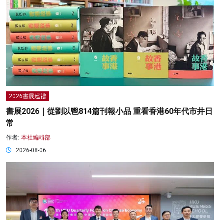
2026書展巡禮
書展2026｜從劉以鬯814篇刊報小品 重看香港60年代市井日
常
作者:
本社編輯部
2026-08-06