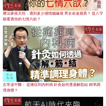
曆法家侯天同：遇到多少感情姻緣債 男女命途迥異？ 從八字
能看透你的七情六欲？
左常波中醫： 從痛症到內科病 針灸如何透過解筋結 精準調
理身體？