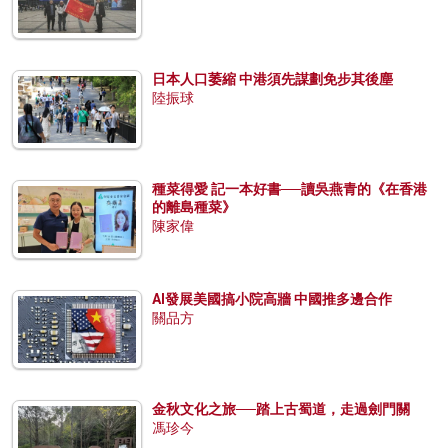
日本人口萎縮 中港須先謀劃免步其後塵
陸振球
種菜得愛 記一本好書──讀吳燕青的《在香港
的離島種菜》
陳家偉
AI發展美國搞小院高牆 中國推多邊合作
關品方
金秋文化之旅──踏上古蜀道，走過劍門關
馮珍今