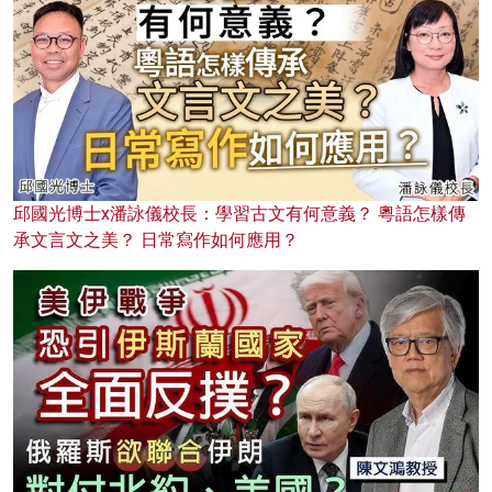
邱國光博士x潘詠儀校長：學習古文有何意義？ 粵語怎樣傳
承文言文之美？ 日常寫作如何應用？