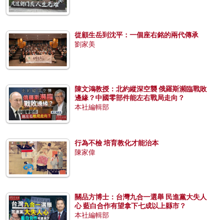
從顧生岳到沈平：一個座右銘的兩代傳承
劉家美
陳文鴻教授：北約縱深空襲 俄羅斯瀕臨戰敗
邊緣？中國零部件能左右戰局走向？
本社編輯部
行為不檢 培育教化才能治本
陳家偉
關品方博士：台灣九合一選舉 民進黨大失人
心 藍白合作有望拿下七成以上縣市？
本社編輯部