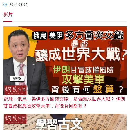
2026-08-04
影片
鄧飛：俄烏、美伊多方衝突交織，是否釀成世界大戰？ 伊朗
甘冒政權風險攻擊美軍，背後有何盤算？