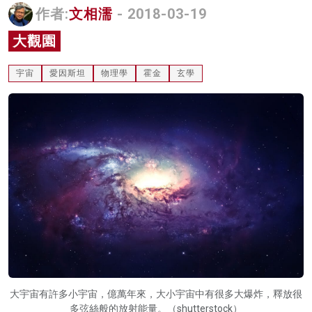
作者:
文相濡
- 2018-03-19
名家榜
大觀園
灼見活動
宇宙
愛因斯坦
物理學
霍金
玄學
關於我們
大宇宙有許多小宇宙，億萬年來，大小宇宙中有很多大爆炸，釋放很
多弦絲般的放射能量。（shutterstock）