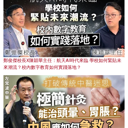
鄭俊傑校長X陳穎華主任：航天AI時代來臨 學校如何緊貼未
來潮流？校內數字教育如何實踐落地？