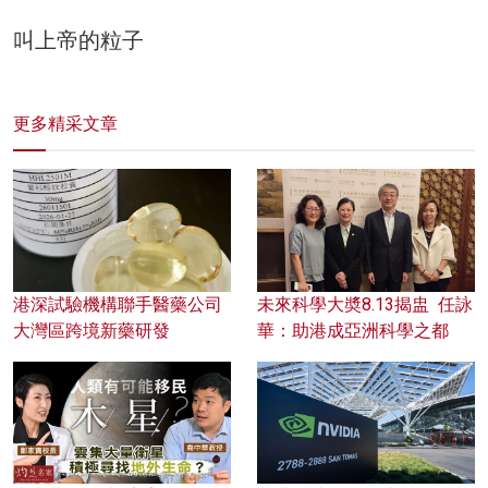
叫上帝的粒子
更多精采文章
港深試驗機構聯手醫藥公司
未來科學大奬8.13揭盅 任詠
大灣區跨境新藥研發
華：助港成亞洲科學之都