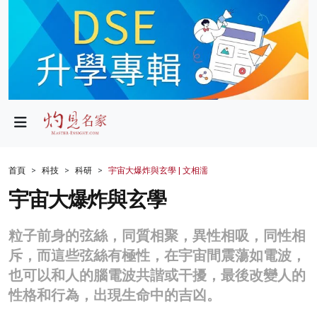
政局
教育
文化
財經
首頁
科技
科研
宇宙大爆炸與玄學 | 文相濡
生活
宇宙大爆炸與玄學
健康
粒子前身的弦絲，同質相聚，異性相吸，同性相
商業
斥，而這些弦絲有極性，在宇宙間震蕩如電波，
也可以和人的腦電波共諧或干擾，最後改變人的
科技
性格和行為，出現生命中的吉凶。
影片