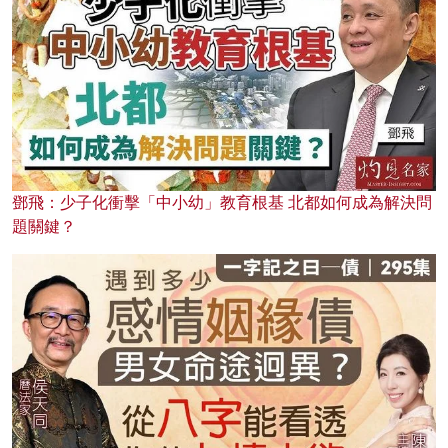
鄧飛：少子化衝擊「中小幼」教育根基 北都如何成為解決問
題關鍵？