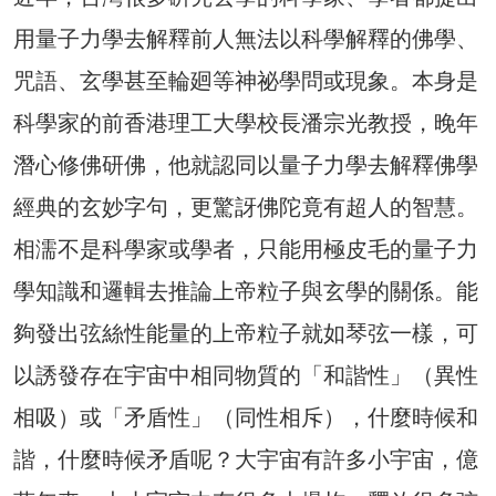
用量子力學去解釋前人無法以科學解釋的佛學、
咒語、玄學甚至輪廻等神祕學問或現象。本身是
科學家的前香港理工大學校長潘宗光教授，晚年
潛心修佛研佛，他就認同以量子力學去解釋佛學
經典的玄妙字句，更驚訝佛陀竟有超人的智慧。
相濡不是科學家或學者，只能用極皮毛的量子力
學知識和邏輯去推論上帝粒子與玄學的關係。能
夠發出弦絲性能量的上帝粒子就如琴弦一樣，可
以誘發存在宇宙中相同物質的「和諧性」（異性
相吸）或「矛盾性」（同性相斥），什麼時候和
諧，什麼時候矛盾呢？大宇宙有許多小宇宙，億