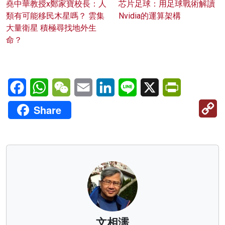
堯中華教授x鄭家寶校長：人
芯片足球：用足球戰術解讀
類有可能移民木星嗎？ 雲集
Nvidia的運算架構
大量衛星 積極尋找地外生
命？
Facebook
WhatsApp
WeChat
Email
LinkedIn
Line
X
PrintFriendl
C
Share
Li
文相濡