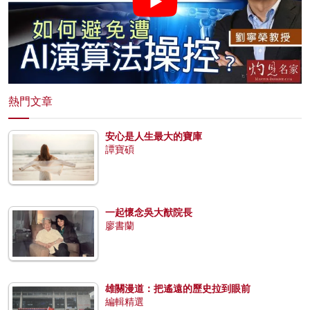
熱門文章
安心是人生最大的寶庫
譚寶碩
一起懷念吳大猷院長
廖書蘭
雄關漫道：把遙遠的歷史拉到眼前
編輯精選