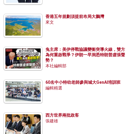
香港五年規劃須提前布局大鵬灣
來文
兔主席：美伊停戰協議變衝突導火線，雙方
為何重啟戰爭？伊朗一早洞悉特朗普虛張聲
勢？
本社編輯部
60名中小特幼老師參與城大GenAI培訓班
編輯精選
西方世界兩批政客
張建雄