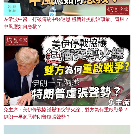
左常波中醫：打破傳統中醫迷思 極簡針灸能治頭暈、胃脹？
中風應如何急救？
兔主席：美伊停戰協議變衝突導火線，雙方為何重啟戰爭？
伊朗一早洞悉特朗普虛張聲勢？