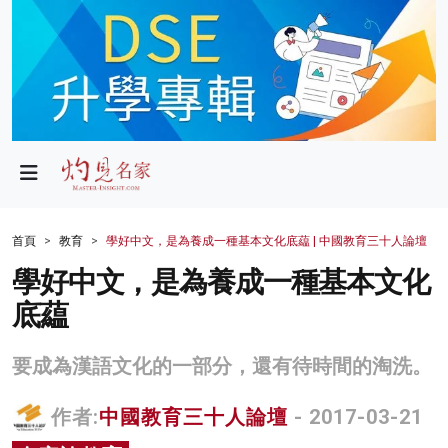
政局
教育
文化
財經
首頁
教育
學好中文，是為養成一種基本文化底藴 | 中國教育三十人論壇
生活
學好中文，是為養成一種基本文化
底藴
健康
商業
要成為漢語文化的一部分，還有待時間的淘洗。
科技
作者:
中國教育三十人論壇
- 2017-03-21
影片