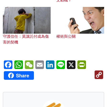
文動機？
守護信任：莫讓託付成為傷
權術與公關
害的契機
Facebook
WhatsApp
WeChat
Email
LinkedIn
Line
X
PrintFriendl
C
Share
Li