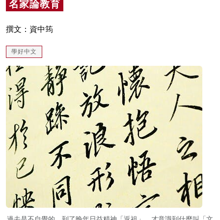
名家論教育
名家榜
撰文：資中筠
灼見活動
學好中文
關於我們
過去是不自覺的。到了晚年日益精神「返祖」，才意識到什麼叫「文