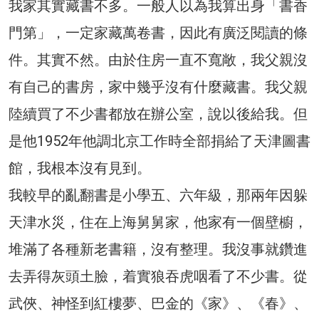
我家其實藏書不多。一般人以為我算出身「書香
門第」，一定家藏萬卷書，因此有廣泛閱讀的條
件。其實不然。由於住房一直不寬敞，我父親沒
有自己的書房，家中幾乎沒有什麼藏書。我父親
陸續買了不少書都放在辦公室，說以後給我。但
是他1952年他調北京工作時全部捐給了天津圖書
館，我根本沒有見到。
我較早的亂翻書是小學五、六年級，那兩年因躲
天津水災，住在上海舅舅家，他家有一個壁櫥，
堆滿了各種新老書籍，沒有整理。我沒事就鑽進
去弄得灰頭土臉，着實狼吞虎咽看了不少書。從
武俠、神怪到紅樓夢、巴金的《家》、《春》、