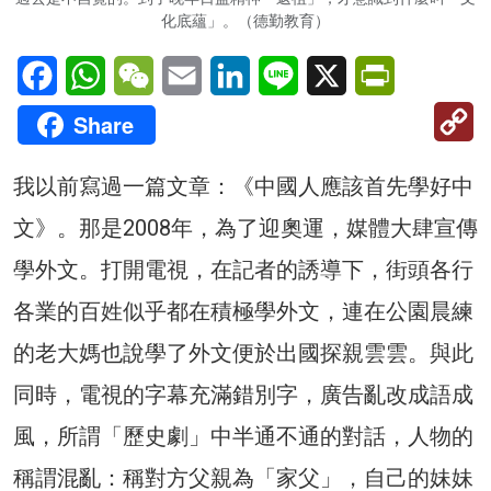
化底蘊」。（德勤教育）
Facebook
WhatsApp
WeChat
Email
LinkedIn
Line
X
PrintFriendl
C
Share
Li
我以前寫過一篇文章：《中國人應該首先學好中
文》。那是2008年，為了迎奧運，媒體大肆宣傳
學外文。打開電視，在記者的誘導下，街頭各行
各業的百姓似乎都在積極學外文，連在公園晨練
的老大媽也說學了外文便於出國探親雲雲。與此
同時，電視的字幕充滿錯別字，廣告亂改成語成
風，所謂「歷史劇」中半通不通的對話，人物的
稱謂混亂：稱對方父親為「家父」，自己的妹妹