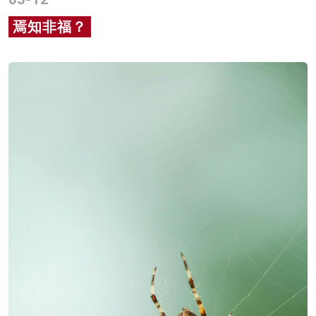
名家榜
焉知非福？
灼見活動
關於我們