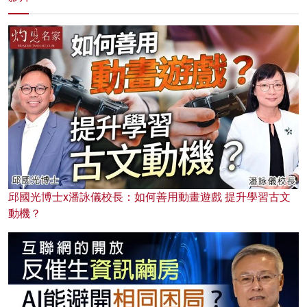
邱國光博士x潘詠儀校長：如何善用動畫遊戲 提升學習古文
動機？