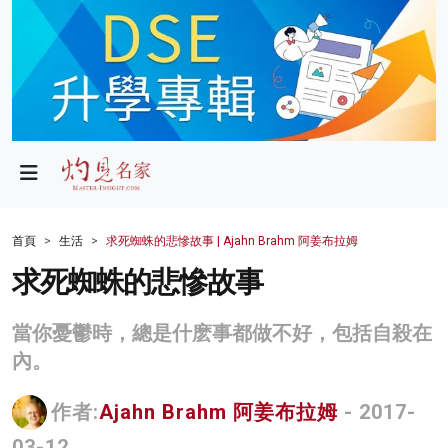
政局
教育
文化
財經
首頁
生活
求死蜘蛛的悲慘故事 | Ajahn Brahm 阿姜布拉姆
生活
求死蜘蛛的悲慘故事
健康
當你憂鬱時，總是什麽事都做不好，包括自殺在
商業
內。
科技
作者:
Ajahn Brahm 阿姜布拉姆
- 2017-
影片
03-12