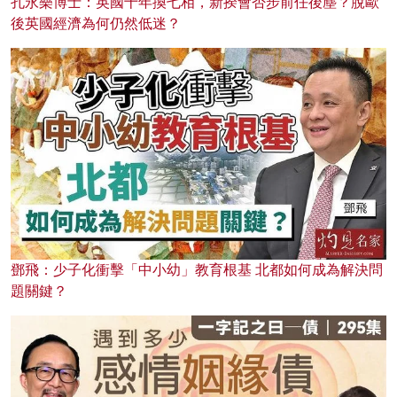
孔永樂博士：英國十年換七相，新揆會否步前任後塵？脫歐
後英國經濟為何仍然低迷？
鄧飛：少子化衝擊「中小幼」教育根基 北都如何成為解決問
題關鍵？