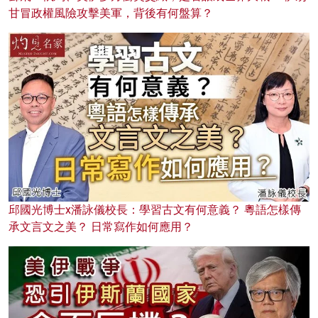
甘冒政權風險攻擊美軍，背後有何盤算？
邱國光博士x潘詠儀校長：學習古文有何意義？ 粵語怎樣傳
承文言文之美？ 日常寫作如何應用？