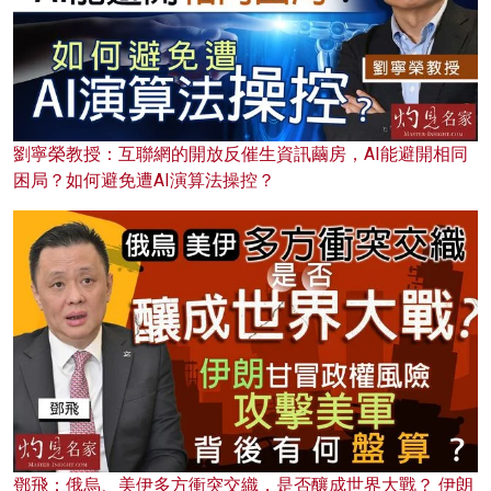
劉寧榮教授：互聯網的開放反催生資訊繭房，AI能避開相同
困局？如何避免遭AI演算法操控？
鄧飛：俄烏、美伊多方衝突交織，是否釀成世界大戰？ 伊朗