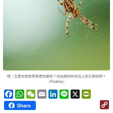
嘿！怎麽你那麽胖那麽快樂呢？你結網的時候沒人把它摧毀嗎？
（Pixabay）
Facebook
WhatsApp
WeChat
Email
LinkedIn
Line
X
PrintFriendl
C
Share
Li