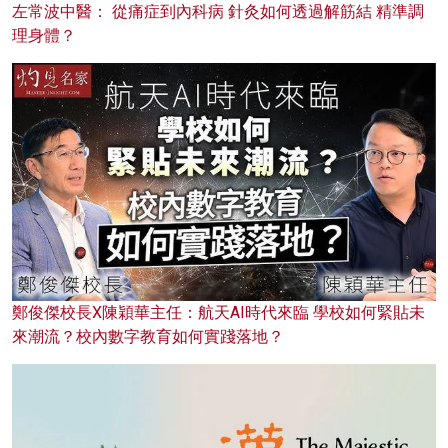
左常波中醫： 從痛症到內科病 針灸如何透過解筋結 精準調
理身體？
鄭俊傑校長X陳穎華主任：航天AI時代來臨 學校如何緊貼未
來潮流？校內數字教育如何實踐落地？