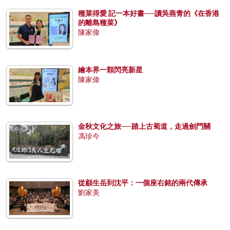
種菜得愛 記一本好書──讀吳燕青的《在香港
的離島種菜》
陳家偉
繪本界一顆閃亮新星
陳家偉
金秋文化之旅──踏上古蜀道，走過劍門關
馮珍今
從顧生岳到沈平：一個座右銘的兩代傳承
劉家美