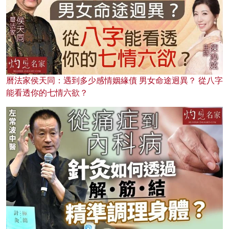
曆法家侯天同：遇到多少感情姻緣債 男女命途迥異？ 從八字
能看透你的七情六欲？