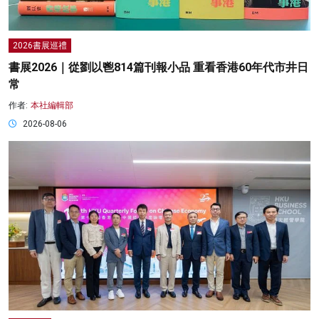
2026書展巡禮
書展2026｜從劉以鬯814篇刊報小品 重看香港60年代市井日
常
作者:
本社編輯部
2026-08-06