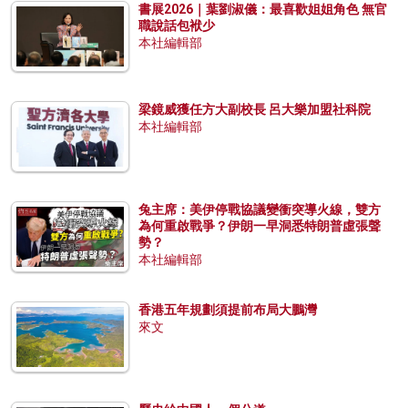
書展2026｜葉劉淑儀：最喜歡姐姐角色 無官
職說話包袱少
本社編輯部
梁鏡威獲任方大副校長 呂大樂加盟社科院
本社編輯部
兔主席：美伊停戰協議變衝突導火線，雙方
為何重啟戰爭？伊朗一早洞悉特朗普虛張聲
勢？
本社編輯部
香港五年規劃須提前布局大鵬灣
來文