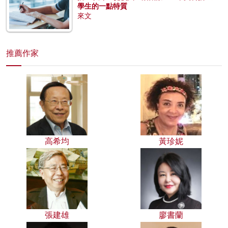
學生的一點特質
來文
推薦作家
高希均
黃珍妮
張建雄
廖書蘭