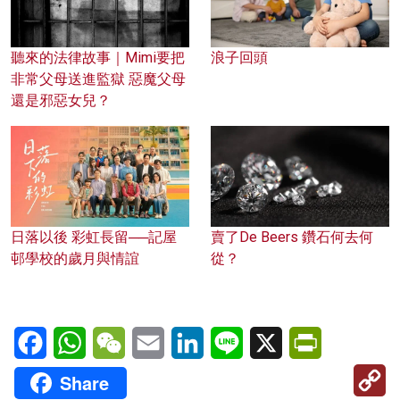
聽來的法律故事｜Mimi要把
浪子回頭
非常父母送進監獄 惡魔父母
還是邪惡女兒？
日落以後 彩虹長留──記屋
賣了De Beers 鑽石何去何
邨學校的歲月與情誼
從？
Facebook
WhatsApp
WeChat
Email
LinkedIn
Line
X
PrintFriendl
C
Share
Li