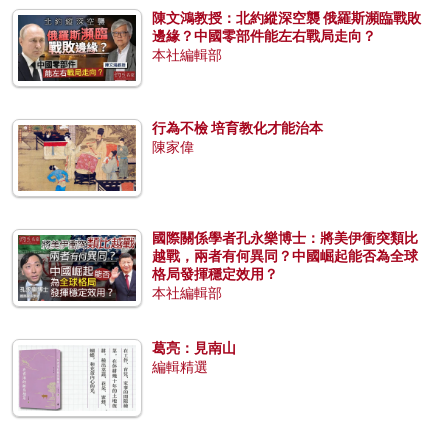
陳文鴻教授：北約縱深空襲 俄羅斯瀕臨戰敗
邊緣？中國零部件能左右戰局走向？
本社編輯部
行為不檢 培育教化才能治本
陳家偉
國際關係學者孔永樂博士：將美伊衝突類比
越戰，兩者有何異同？中國崛起能否為全球
格局發揮穩定效用？
本社編輯部
葛亮：見南山
編輯精選