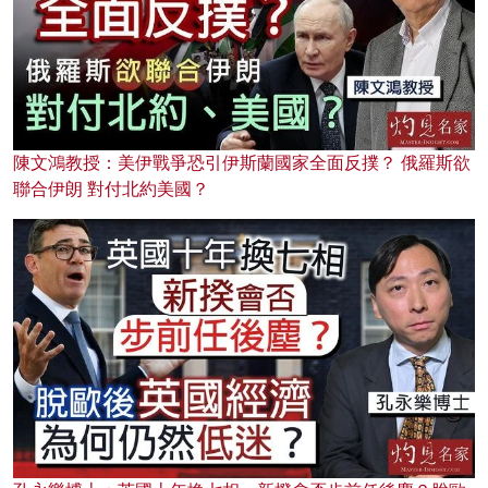
陳文鴻教授：美伊戰爭恐引伊斯蘭國家全面反撲？ 俄羅斯欲
聯合伊朗 對付北約美國？