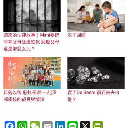
聽來的法律故事｜Mimi要把
浪子回頭
非常父母送進監獄 惡魔父母
還是邪惡女兒？
日落以後 彩虹長留──記屋
賣了De Beers 鑽石何去何
邨學校的歲月與情誼
從？
Facebook
WhatsApp
WeChat
Email
LinkedIn
Line
X
PrintFriendl