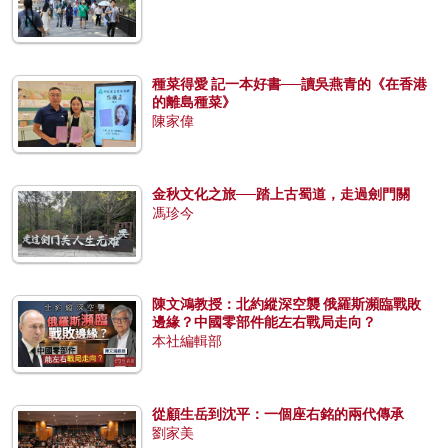
種菜得愛 記一本好書──讀吳燕青的《在香港
的離島種菜》
陳家偉
金秋文化之旅──踏上古蜀道，走過劍門關
馮珍今
陳文鴻教授：北約縱深空襲 俄羅斯瀕臨戰敗
邊緣？中國零部件能左右戰局走向？
本社編輯部
從顧生岳到沈平：一個座右銘的兩代傳承
劉家美