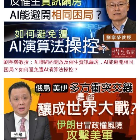
劉寧榮教授：互聯網的開放反催生資訊繭房，AI能避開相同
困局？如何避免遭AI演算法操控？