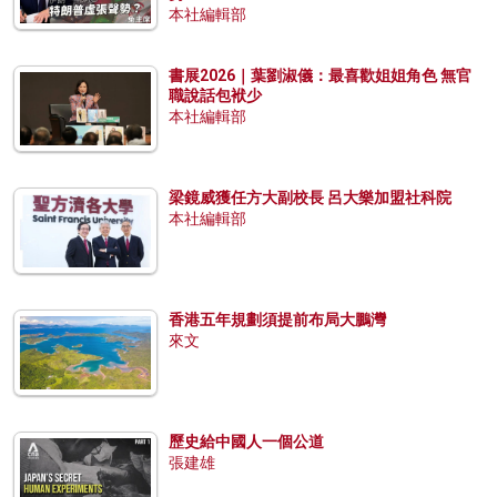
本社編輯部
書展2026｜葉劉淑儀：最喜歡姐姐角色 無官
職說話包袱少
本社編輯部
梁鏡威獲任方大副校長 呂大樂加盟社科院
本社編輯部
香港五年規劃須提前布局大鵬灣
來文
歷史給中國人一個公道
張建雄