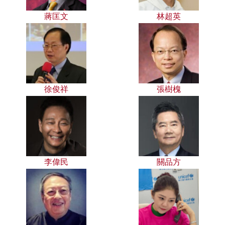
蔣匡文
林超英
徐俊祥
張樹槐
李偉民
關品方