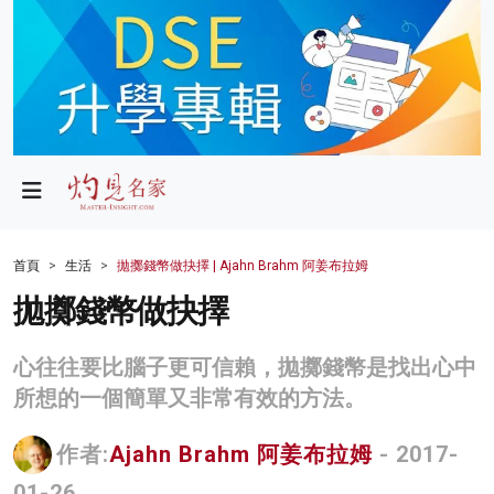
政局
教育
文化
財經
首頁
生活
拋擲錢幣做抉擇 | Ajahn Brahm 阿姜布拉姆
生活
拋擲錢幣做抉擇
健康
心往往要比腦子更可信賴，拋擲錢幣是找出心中
商業
所想的一個簡單又非常有效的方法。
科技
作者:
Ajahn Brahm 阿姜布拉姆
- 2017-
影片
01-26