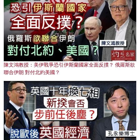
陳文鴻教授：美伊戰爭恐引伊斯蘭國家全面反撲？ 俄羅斯欲
聯合伊朗 對付北約美國？