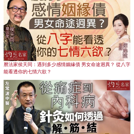
曆法家侯天同：遇到多少感情姻緣債 男女命途迥異？ 從八字
能看透你的七情六欲？