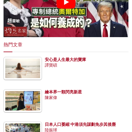
熱門文章
安心是人生最大的寶庫
譚寶碩
繪本界一顆閃亮新星
陳家偉
日本人口萎縮 中港須先謀劃免步其後塵
陸振球