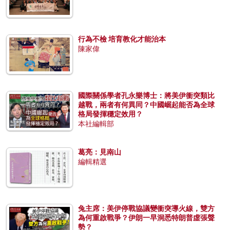
行為不檢 培育教化才能治本
陳家偉
國際關係學者孔永樂博士：將美伊衝突類比
越戰，兩者有何異同？中國崛起能否為全球
格局發揮穩定效用？
本社編輯部
葛亮：見南山
編輯精選
兔主席：美伊停戰協議變衝突導火線，雙方
為何重啟戰爭？伊朗一早洞悉特朗普虛張聲
勢？