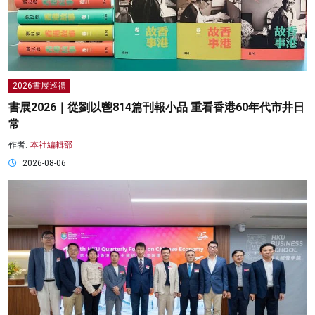
2026書展巡禮
書展2026｜從劉以鬯814篇刊報小品 重看香港60年代市井日
常
作者:
本社編輯部
2026-08-06