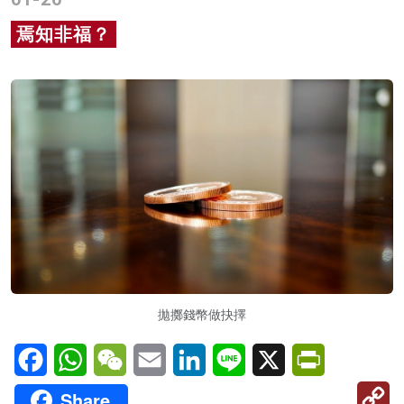
名家榜
焉知非福？
灼見活動
關於我們
拋擲錢幣做抉擇
Facebook
WhatsApp
WeChat
Email
LinkedIn
Line
X
PrintFriendl
C
Share
Li