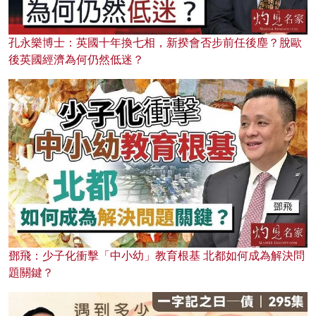
孔永樂博士：英國十年換七相，新揆會否步前任後塵？脫歐
後英國經濟為何仍然低迷？
鄧飛：少子化衝擊「中小幼」教育根基 北都如何成為解決問
題關鍵？