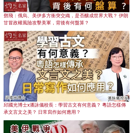
鄧飛：俄烏、美伊多方衝突交織，是否釀成世界大戰？ 伊朗
甘冒政權風險攻擊美軍，背後有何盤算？
邱國光博士x潘詠儀校長：學習古文有何意義？ 粵語怎樣傳
承文言文之美？ 日常寫作如何應用？