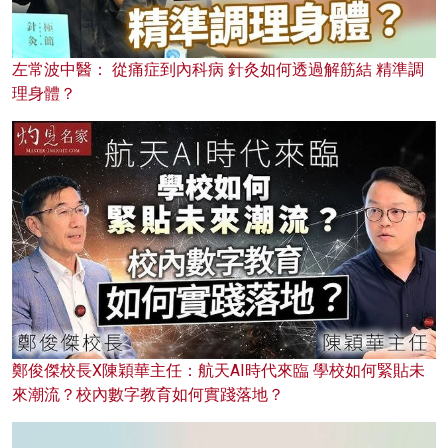
左常波中醫： 從痛症到內科病 針灸如何透過解筋結 精準調
理身體？
鄭俊傑校長X陳穎華主任：航天AI時代來臨 學校如何緊貼未
來潮流？校內數字教育如何實踐落地？