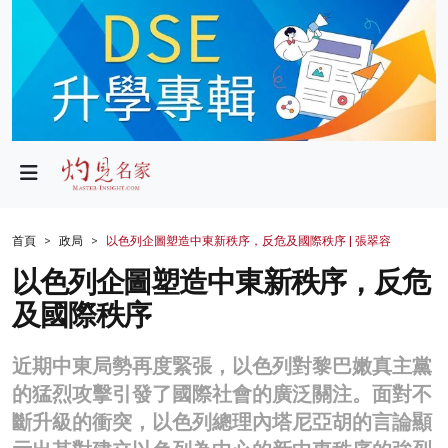
政局
教育
文化
財經
首頁
政局
以色列企圖塑造中東新秩序，反危及國際秩序 | 張翠容
生活
以色列企圖塑造中東新秩序，反危
及國際秩序
健康
商業
近期中東局勢再度緊張，以色列對黎巴嫩真主黨
的猛烈攻擊引發了國際社會的廣泛關注。面對不
科技
斷升級的衝突，以色列總理內塔尼亞胡的言論顯
影片