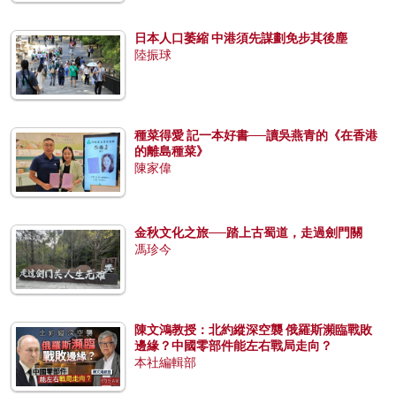
日本人口萎縮 中港須先謀劃免步其後塵
陸振球
種菜得愛 記一本好書──讀吳燕青的《在香港
的離島種菜》
陳家偉
金秋文化之旅──踏上古蜀道，走過劍門關
馮珍今
陳文鴻教授：北約縱深空襲 俄羅斯瀕臨戰敗
邊緣？中國零部件能左右戰局走向？
本社編輯部