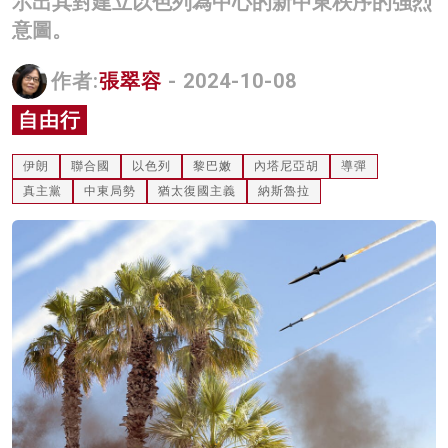
示出其對建立以色列為中心的新中東秩序的強烈
名家榜
意圖。
灼見活動
作者:
張翠容
- 2024-10-08
關於我們
自由行
伊朗
聯合國
以色列
黎巴嫩
內塔尼亞胡
導彈
真主黨
中東局勢
猶太復國主義
納斯魯拉