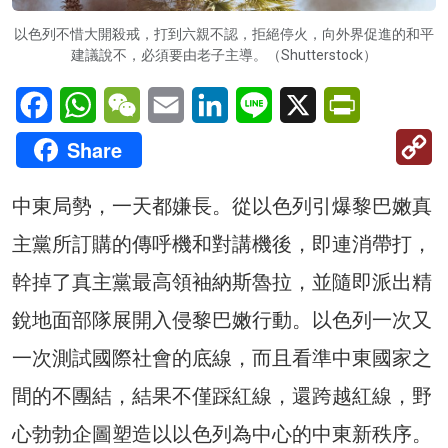
以色列不惜大開殺戒，打到六親不認，拒絕停火，向外界促進的和平
建議說不，必須要由老子主導。（Shutterstock）
Facebook
WhatsApp
WeChat
Email
LinkedIn
Line
X
PrintFriendl
C
Share
Li
中東局勢，一天都嫌長。從以色列引爆黎巴嫩真
主黨所訂購的傳呼機和對講機後，即連消帶打，
幹掉了真主黨最高領袖納斯魯拉，並隨即派出精
銳地面部隊展開入侵黎巴嫩行動。以色列一次又
一次測試國際社會的底線，而且看準中東國家之
間的不團結，結果不僅踩紅線，還跨越紅線，野
心勃勃企圖塑造以以色列為中心的中東新秩序。