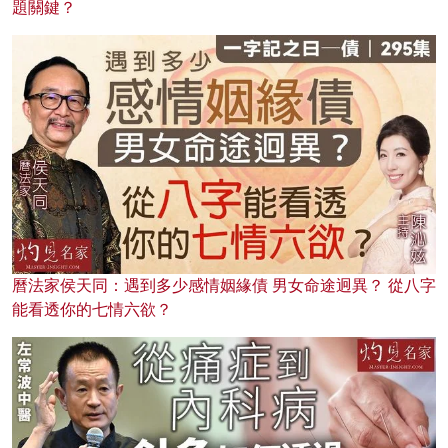
題關鍵？
曆法家侯天同：遇到多少感情姻緣債 男女命途迥異？ 從八字
能看透你的七情六欲？