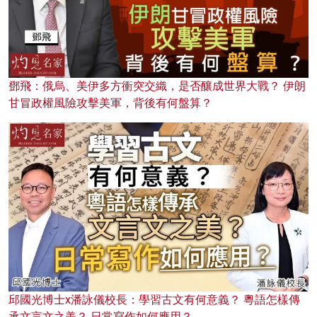
鄧飛：俄烏、美伊多方衝突交織，是否釀成世界大戰？ 伊朗
甘冒政權風險攻擊美軍，背後有何盤算？
邱國光博士x潘詠儀校長：學習古文有何意義？ 粵語怎樣傳
承文言文之美？ 日常寫作如何應用？