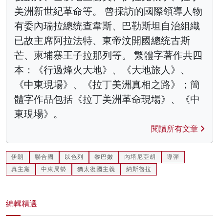
美洲新世紀革命等。 曾採訪的國際領導人物
有委內瑞拉總统查韋斯、巴勒斯坦自治組織
已故主席阿拉法特、東帝汶開國總统古斯
芒、柬埔寨王子拉那列等。 繁體字著作共四
本：《行過烽火大地》、《大地旅人》、
《中東現場》、《拉丁美洲真相之路》；簡
體字作品包括《拉丁美洲革命現場》、《中
東現場》。
閱讀所有文章
伊朗
聯合國
以色列
黎巴嫩
內塔尼亞胡
導彈
真主黨
中東局勢
猶太復國主義
納斯魯拉
編輯精選