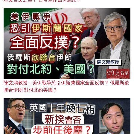
陳文鴻教授：美伊戰爭恐引伊斯蘭國家全面反撲？ 俄羅斯欲
聯合伊朗 對付北約美國？