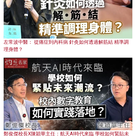
左常波中醫： 從痛症到內科病 針灸如何透過解筋結 精準調
理身體？
鄭俊傑校長X陳穎華主任：航天AI時代來臨 學校如何緊貼未