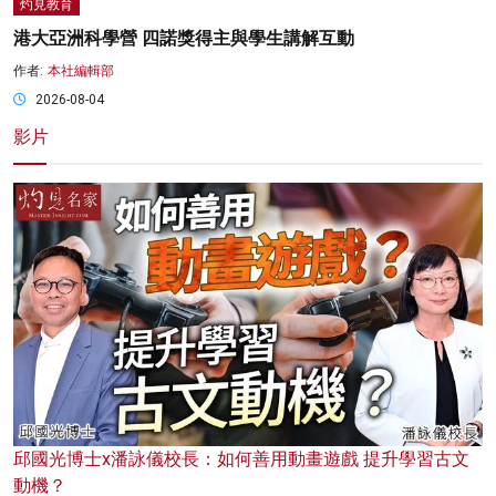
灼見教育
港大亞洲科學營 四諾獎得主與學生講解互動
作者:
本社編輯部
2026-08-04
影片
邱國光博士x潘詠儀校長：如何善用動畫遊戲 提升學習古文
動機？