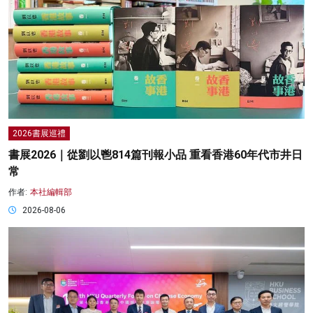
2026書展巡禮
書展2026｜從劉以鬯814篇刊報小品 重看香港60年代市井日
常
作者:
本社編輯部
2026-08-06