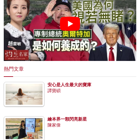
熱門文章
安心是人生最大的寶庫
譚寶碩
繪本界一顆閃亮新星
陳家偉