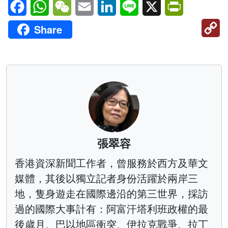
Facebook
WhatsApp
WeChat
Email
LinkedIn
Line
X
PrintFriendl
C
Share
Li
張翠容
香港資深新聞工作者，曾服務於西方及華文
媒體，其後以獨立記者身份活躍於兩岸三
地，隻身遊走在國際邊沿的第三世界，採訪
過的國際大事計有：阿富汗塔利班政權的最
後歲月、巴以地區衝突、伊拉克戰爭、拉丁