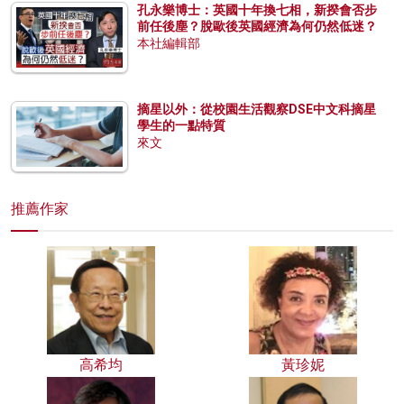
孔永樂博士：英國十年換七相，新揆會否步
前任後塵？脫歐後英國經濟為何仍然低迷？
本社編輯部
摘星以外：從校園生活觀察DSE中文科摘星
學生的一點特質
來文
推薦作家
高希均
黃珍妮