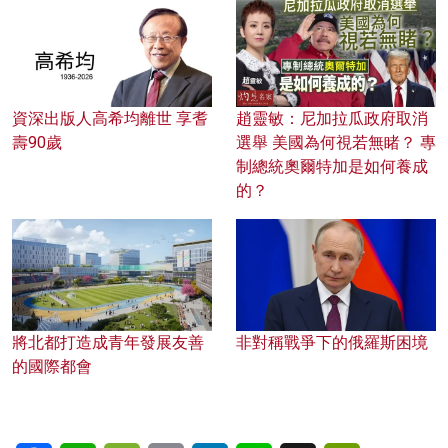
資深出版人高希均離世 享耆
趙靈敏：尼加拉瓜政府取消
壽90歲
選舉 美國為何視若無睹？ 專
制總統奧爾特加是如何養成
的？
將北都打造成青年發展友善
非對稱戰爭下的俄羅斯困境
的國際都會