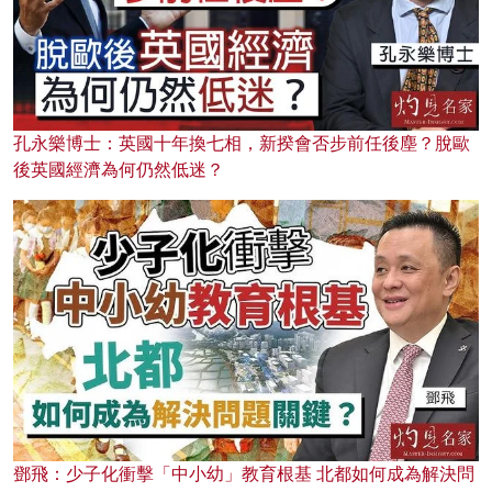
孔永樂博士：英國十年換七相，新揆會否步前任後塵？脫歐
後英國經濟為何仍然低迷？
鄧飛：少子化衝擊「中小幼」教育根基 北都如何成為解決問