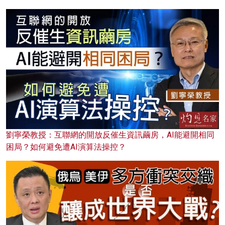
劉寧榮教授：互聯網的開放反催生資訊繭房，AI能避開相同
困局？如何避免遭AI演算法操控？