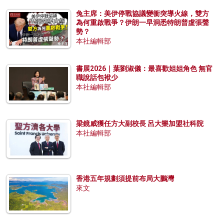
兔主席：美伊停戰協議變衝突導火線，雙方
為何重啟戰爭？伊朗一早洞悉特朗普虛張聲
勢？
本社編輯部
書展2026｜葉劉淑儀：最喜歡姐姐角色 無官
職說話包袱少
本社編輯部
梁鏡威獲任方大副校長 呂大樂加盟社科院
本社編輯部
香港五年規劃須提前布局大鵬灣
來文