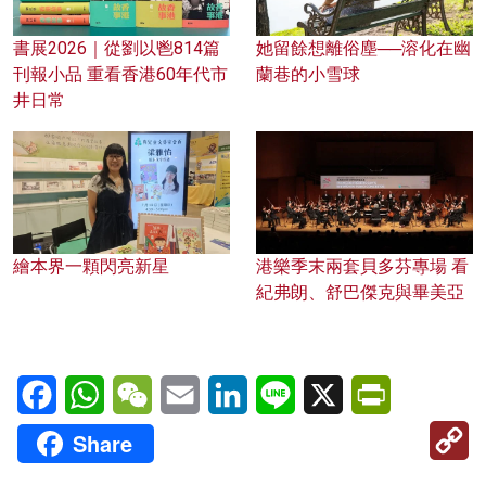
書展2026｜從劉以鬯814篇
她留餘想離俗塵──溶化在幽
刊報小品 重看香港60年代市
蘭巷的小雪球
井日常
繪本界一顆閃亮新星
港樂季末兩套貝多芬專場 看
紀弗朗、舒巴傑克與畢美亞
Facebook
WhatsApp
WeChat
Email
LinkedIn
Line
X
PrintFriendl
C
Share
Li