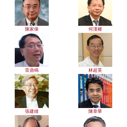
陳家偉
何漢權
雷鼎鳴
林超英
張建雄
陳章華