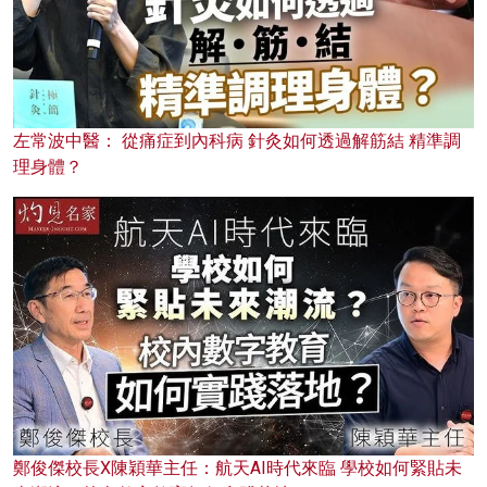
左常波中醫： 從痛症到內科病 針灸如何透過解筋結 精準調
理身體？
鄭俊傑校長X陳穎華主任：航天AI時代來臨 學校如何緊貼未