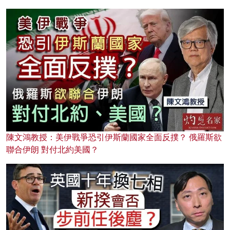
陳文鴻教授：美伊戰爭恐引伊斯蘭國家全面反撲？ 俄羅斯欲
聯合伊朗 對付北約美國？