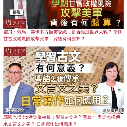
鄧飛：俄烏、美伊多方衝突交織，是否釀成世界大戰？ 伊朗
甘冒政權風險攻擊美軍，背後有何盤算？
邱國光博士x潘詠儀校長：學習古文有何意義？ 粵語怎樣傳
承文言文之美？ 日常寫作如何應用？