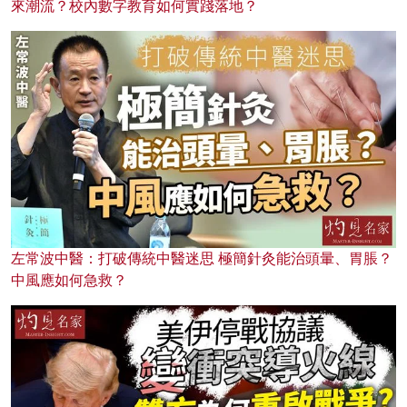
來潮流？校內數字教育如何實踐落地？
左常波中醫：打破傳統中醫迷思 極簡針灸能治頭暈、胃脹？
中風應如何急救？