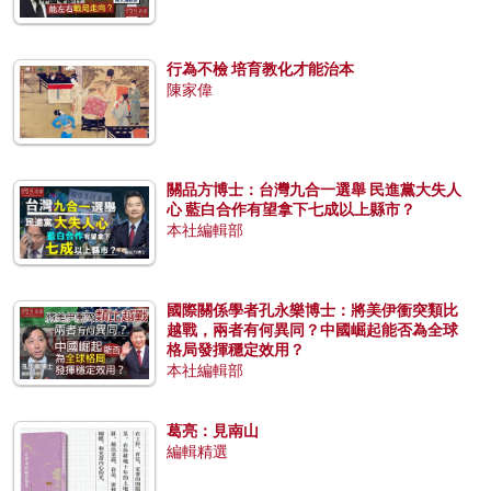
行為不檢 培育教化才能治本
陳家偉
關品方博士：台灣九合一選舉 民進黨大失人
心 藍白合作有望拿下七成以上縣市？
本社編輯部
國際關係學者孔永樂博士：將美伊衝突類比
越戰，兩者有何異同？中國崛起能否為全球
格局發揮穩定效用？
本社編輯部
葛亮：見南山
編輯精選