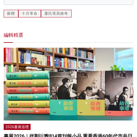
蘇聯
十月革命
蕭氏塔高維奇
編輯精選
2026書展巡禮
書展2026｜從劉以鬯814篇刊報小品 重看香港60年代市井日