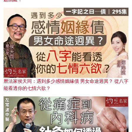
曆法家侯天同：遇到多少感情姻緣債 男女命途迥異？ 從八字
能看透你的七情六欲？