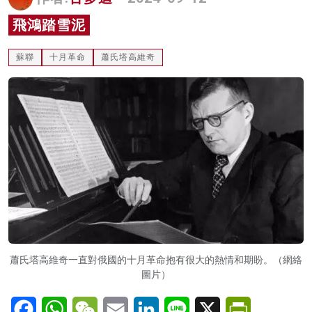
名家榜
飛鴻踏雪泥
灼見活動
蘇聯
十月革命
蕭氏塔高維奇
關於我們
蕭氏塔高維奇一直對俄國的十月革命抱有很大的熱情和期盼。（網絡
圖片）
Facebook
WhatsApp
WeChat
Email
LinkedIn
Line
X
PrintFriendl