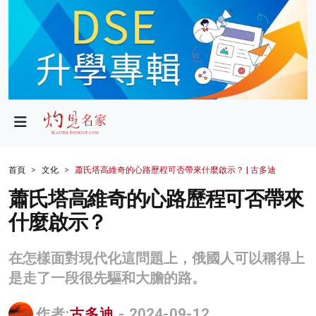
政局
教育
文化
財經
首頁
文化
蕭氏塔高維奇的心路歷程可否帶來什麼啟示？ | 古多迪
生活
蕭氏塔高維奇的心路歷程可否帶來
什麼啟示？
健康
商業
在怎樣面對現代化這問題上，俄國人可以稱得上
是走了一段很先驅和大膽的路。
科技
影片
作者:
古多迪
- 2024-09-12