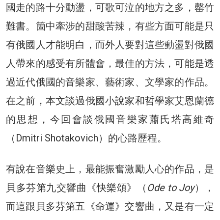
國走的路十分動盪，可歌可泣的地方之多，罄竹
難書。箇中牽涉的甜酸苦辣，有些方面可能是只
有俄國人才能明白，而外人要對這些動盪對俄國
人帶來的感受有所體會，最佳的方法，可能是透
過近代俄國的音樂家、藝術家、文學家的作品。
在之前，本文談過俄國小說家和哲學家艾恩蘭德
的思想，今回會談俄國音樂家蕭氏塔高維奇
（Dmitri Shotakovich）的心路歷程。
有說在音樂史上，最能振奮激勵人心的作品，是
貝多芬第九交響曲《快樂頌》（
Ode to Joy
），
而這跟貝多芬第五《命運》交響曲，又是有一定