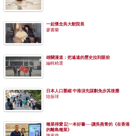
一起懷念吳大猷院長
廖書蘭
雄關漫道：把遙遠的歷史拉到眼前
編輯精選
日本人口萎縮 中港須先謀劃免步其後塵
陸振球
種菜得愛 記一本好書──讀吳燕青的《在香港
的離島種菜》
陳家偉