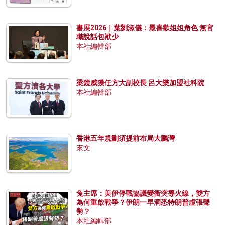
書展2026｜葉劉淑儀：最喜歡姐姐角色 無官
職說話包袱少
本社編輯部
梁鏡威獲任方大副校長 呂大樂加盟社科院
本社編輯部
香港五年規劃須提前布局大鵬灣
來文
兔主席：美伊停戰協議變衝突導火線，雙方
為何重啟戰爭？伊朗一早洞悉特朗普虛張聲
勢？
本社編輯部