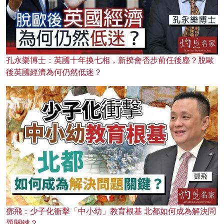
孔永樂博士：英國十年換七相，新揆會否步前任後塵？脫歐
後英國經濟為何仍然低迷？
鄧飛：少子化衝擊「中小幼」教育根基 北都如何成為解決問
題關鍵？