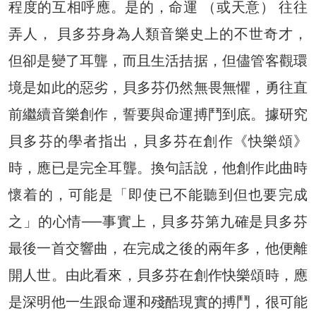
程度的互相呼應。是的，命運 （或天意） 往往
弄人， 貝多芬身為人類音樂史上的不世奇才，
但卻是變了耳聾，而且生活拮据，但儘管客觀環
境是如此的惡劣，貝多芬仍然無畏無懼，勇往直
前繼續音樂創作，誓要與命運搏鬥到底。據研究
貝多芬的學者指出，貝多芬在創作《快樂頌》
時，應已是完全耳聾。換句話說，他創作此曲時
懷着的，可能是「即使已不能聽到但也要完成
之」的心情──事實上，貝多芬第九確是貝多芬
最後一首交響曲，在完成之後的兩年多，他便離
開人世。由此看來，貝多芬在創作快樂頌時，應
是深明他一生跟命運和殘酷現實的搏鬥，很可能