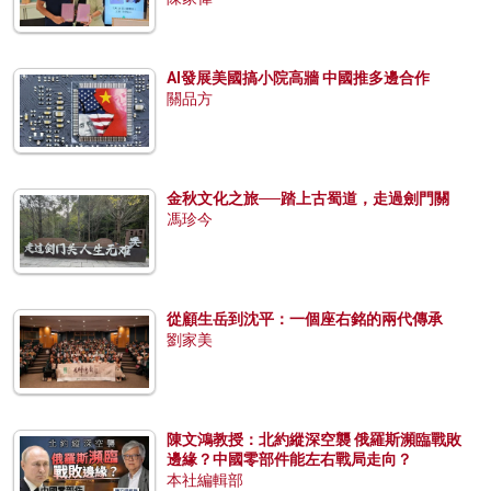
AI發展美國搞小院高牆 中國推多邊合作
關品方
金秋文化之旅──踏上古蜀道，走過劍門關
馮珍今
從顧生岳到沈平：一個座右銘的兩代傳承
劉家美
陳文鴻教授：北約縱深空襲 俄羅斯瀕臨戰敗
邊緣？中國零部件能左右戰局走向？
本社編輯部