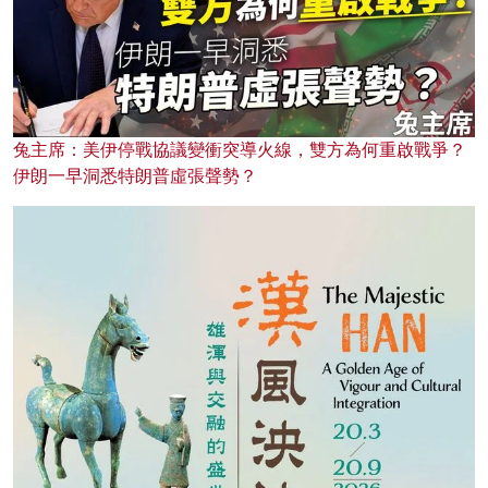
兔主席：美伊停戰協議變衝突導火線，雙方為何重啟戰爭？
伊朗一早洞悉特朗普虛張聲勢？