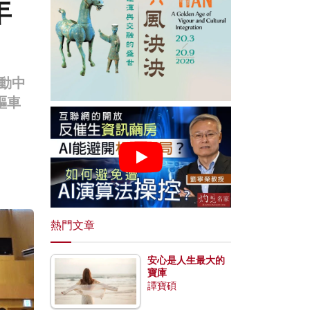
年
活動中
驅車
熱門文章
安心是人生最大的
寶庫
譚寶碩