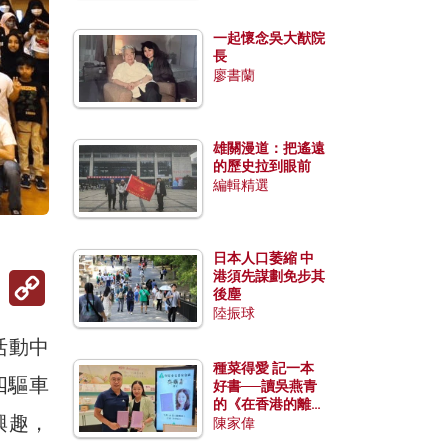
一起懷念吳大猷院
長
廖書蘭
雄關漫道：把遙遠
的歷史拉到眼前
編輯精選
日本人口萎縮 中
Copy
港須先謀劃免步其
Link
後塵
陸振球
活動中
種菜得愛 記一本
四驅車
好書──讀吳燕青
的《在香港的離島
興趣，
種菜》
陳家偉