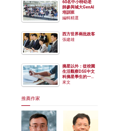
60名中小特幼老
師參與城大GenAI
培訓班
編輯精選
西方世界兩批政客
張建雄
摘星以外：從校園
生活觀察DSE中文
科摘星學生的一點
特質
來文
推薦作家