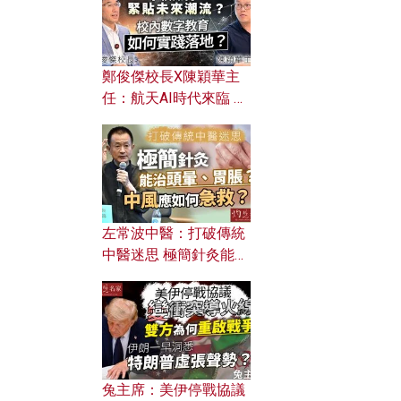
鄭俊傑校長X陳穎華主
任：航天AI時代來臨 學
校如何緊貼未來潮流？
校內數字教育如何實踐
落地？
左常波中醫：打破傳統
中醫迷思 極簡針灸能治
頭暈、胃脹？中風應如
何急救？
兔主席：美伊停戰協議