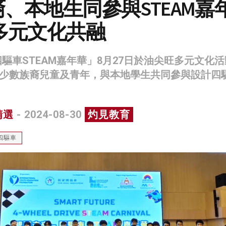
、本地生同參與STEAM嘉
多元文化共融
驅車STEAM嘉年華」8月27日於油尖旺多元文化
名少數族裔兒童及青年，與本地學生共同參與設計四
精選
- 2024-08-30
灼見教育
四驅車