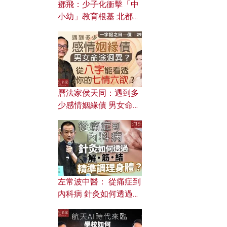
鄧飛：少子化衝擊「中
小幼」教育根基 北都如
何成為解決問題關鍵？
曆法家侯天同：遇到多
少感情姻緣債 男女命途
迥異？ 從八字能看透你
的七情六欲？
左常波中醫： 從痛症到
內科病 針灸如何透過解
筋結 精準調理身體？