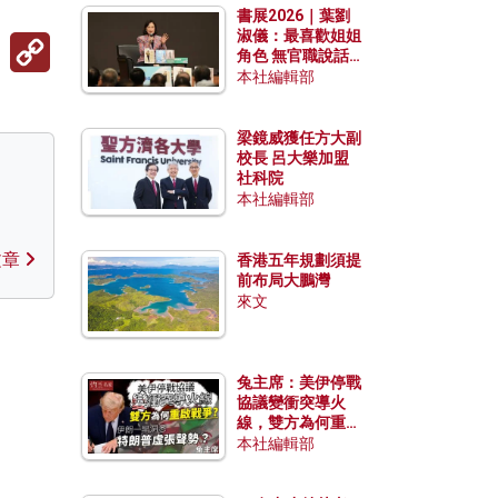
書展2026｜葉劉
淑儀：最喜歡姐姐
Copy
角色 無官職說話
Link
包袱少
本社編輯部
梁鏡威獲任方大副
校長 呂大樂加盟
社科院
本社編輯部
文章
香港五年規劃須提
前布局大鵬灣
來文
兔主席：美伊停戰
協議變衝突導火
線，雙方為何重啟
戰爭？伊朗一早洞
本社編輯部
悉特朗普虛張聲
勢？