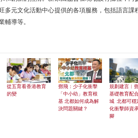
旺多元文化活動中心提供的各項服務，包括語言課
業輔導等。
從五育看香港教育
鄧飛：少子化衝擊
規劃建言︱
的變
「中小幼」教育根
基礎教育配
基 北都如何成為解
城 北都可穩
決問題關鍵？
化衝擊師資
腳