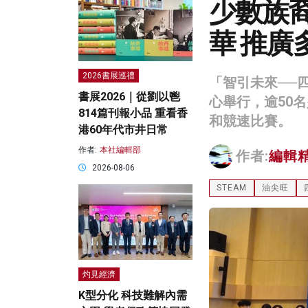
少數族裔
華 推廣
2026書展巡禮
「智引未來──四
書展2026｜從劉以鬯
心舉行，逾50
814篇刊報小品 重看香
和競速比賽。
港60年代市井日常
作者:
本社編輯部
作者:
編輯
2026-08-06
STEAM
油尖旺
灼見經濟
K型分化 科技難解內需