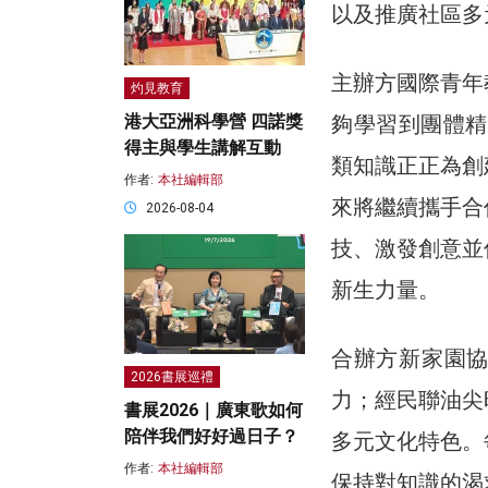
以及推廣社區多
主辦方國際青年
灼見教育
夠學習到團體精
港大亞洲科學營 四諾獎
得主與學生講解互動
類知識正正為創
作者:
本社編輯部
來將繼續攜手合
2026-08-04
技、激發創意並
新生力量。
合辦方新家園
2026書展巡禮
力；經民聯油尖
書展2026｜廣東歌如何
陪伴我們好好過日子？
多元文化特色。
作者:
本社編輯部
保持對知識的渴