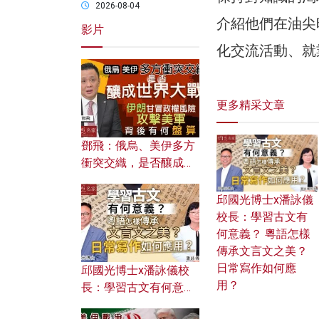
2026-08-04
介紹他們在油尖
影片
化交流活動、就
更多精采文章
鄧飛：俄烏、美伊多方
衝突交織，是否釀成世
界大戰？ 伊朗甘冒政權
風險攻擊美軍，背後有
邱國光博士x潘詠儀
何盤算？
校長：學習古文有
何意義？ 粵語怎樣
傳承文言文之美？
日常寫作如何應
邱國光博士x潘詠儀校
用？
長：學習古文有何意
義？ 粵語怎樣傳承文言