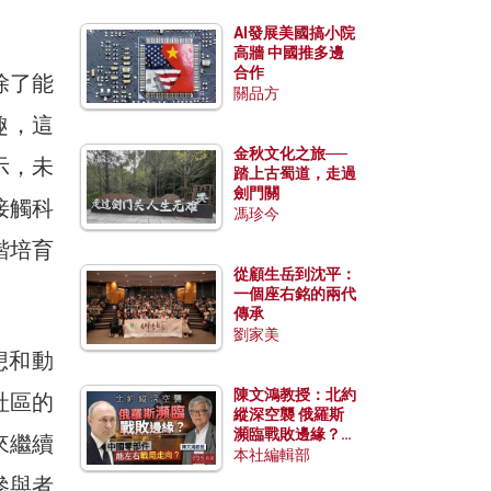
AI發展美國搞小院
高牆 中國推多邊
合作
除了能
關品方
趣，這
金秋文化之旅──
示，未
踏上古蜀道，走過
劍門關
接觸科
馮珍今
諧培育
從顧生岳到沈平：
一個座右銘的兩代
傳承
劉家美
想和動
陳文鴻教授：北約
社區的
縱深空襲 俄羅斯
瀕臨戰敗邊緣？中
來繼續
國零部件能左右戰
本社編輯部
局走向？
參與者