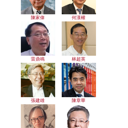
陳家偉
何漢權
雷鼎鳴
林超英
張建雄
陳章華