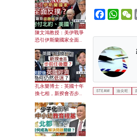
文之美？ 日常寫作如何
應用？
Facebook
WhatsA
W
陳文鴻教授：美伊戰爭
恐引伊斯蘭國家全面反
撲？ 俄羅斯欲聯合伊朗
對付北約美國？
孔永樂博士：英國十年
STEAM
油尖旺
換七相，新揆會否步前
任後塵？脫歐後英國經
濟為何仍然低迷？