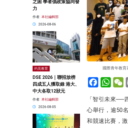
之困 學者倡政策協同發
力
作者:
本社編輯部
2026-08-06
國際青年教育
灼見教育
DSE 2026｜聯招放榜
Facebook
WhatsA
W
四成五人獲取錄 港大、
中大各取12狀元
「智引未來──
作者:
本社編輯部
2026-08-05
心舉行，逾50
和競速比賽，激