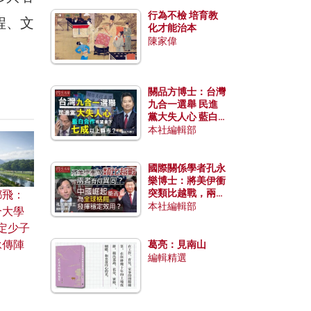
行為不檢 培育教
程、文
化才能治本
陳家偉
關品方博士：台灣
九合一選舉 民進
黨大失人心 藍白
合作有望拿下七成
本社編輯部
以上縣市？
國際關係學者孔永
樂博士：將美伊衝
突類比越戰，兩者
鄧飛：
有何異同？中國崛
本社編輯部
合大學
起能否為全球格局
定少子
發揮穩定效用？
承傳陣
葛亮：見南山
編輯精選