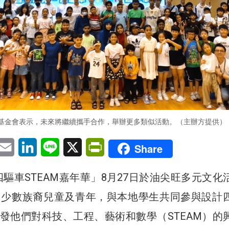
基金會表示，未來將繼續攜手合作，舉辦更多類似活動。（主辦方提供）
pp
eChat
Email
LinkedIn
Line
X
PrintFriendly
Share
四驅車STEAM嘉年華」8月27日於油尖旺多元文化
名少數族裔兒童及青年，與本地學生共同參與設計
發他們對科技、工程、藝術和數學（STEAM）的