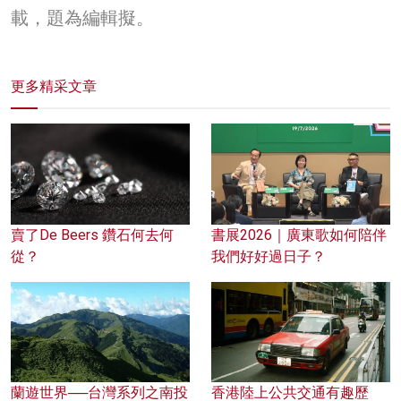
載，題為編輯擬。
更多精采文章
賣了De Beers 鑽石何去何
書展2026｜廣東歌如何陪伴
從？
我們好好過日子？
蘭遊世界──台灣系列之南投
香港陸上公共交通有趣歷