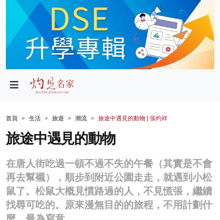
政局
教育
文化
財經
首頁
生活
旅遊
潮流
旅途中遇見的動物 | 張灼祥
生活
旅途中遇見的動物
健康
在唐人街吃過一頓不過不失的午餐（其實是不會
商業
再去幫襯），順步到附近公園走走，就遇到小松
鼠了。松鼠大概見慣路過的人，不見慌張，繼續
科技
找尋可吃的。原來漫無目的的旅程，不用計劃什
影片
麼，最為寫意。