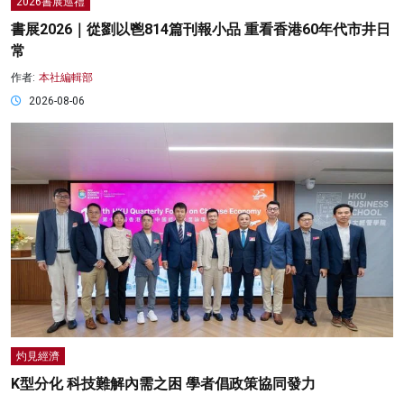
2026書展巡禮
書展2026｜從劉以鬯814篇刊報小品 重看香港60年代市井日
常
作者:
本社編輯部
2026-08-06
灼見經濟
K型分化 科技難解內需之困 學者倡政策協同發力