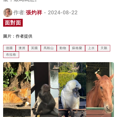
名家榜
作者:
張灼祥
- 2024-08-22
灼見活動
面對面
關於我們
圖片：作者提供
德國
澳洲
英國
馬鞍山
動物
蘇格蘭
上水
天鵝
布拉格