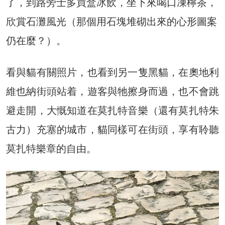
了，到路旁士多買盒冰飲，坐下來喝口凍檸茶，
欣賞石灘風光（那個用石塊堆砌出來的心形圖案
仍在麼？）。
看與貓有關照片，也看到另一隻黑貓，在奧地利
維也納街頭站着，遊客與牠擦身而過，也不會跳
避走開，大慨知道在莫扎特音樂（還有莫扎特朱
古力）充塞的城市，貓同樣可在街頭，享有聆聽
莫扎特樂章的自由。