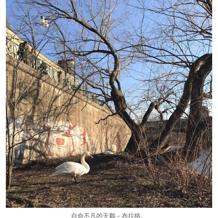
自命不凡的天鵝－布拉格。