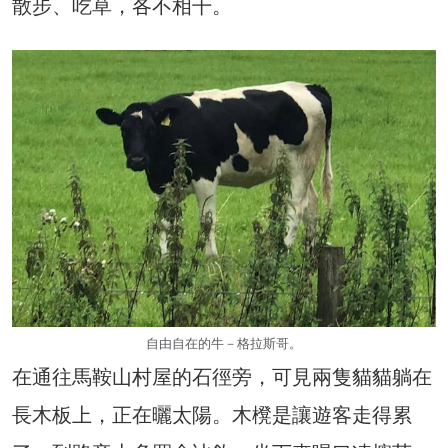
散步、吃草，各不相干。
自由自在的牛－格拉斯哥。
在通往馬鞍山村屋的石徑旁，可見兩隻貓貓躺在
長木板上，正在曬太陽。木櫈是讓遊客走得累