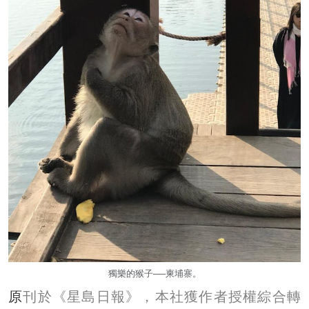
獨樂的猴子──柬埔寨。
原
刊於《星島日報》，本社獲作者授權綜合轉