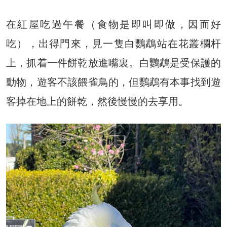
在紅屋吃過午餐（食物是即叫即做，因而好
吃），出得門來，見一隻白鸚鵡站在花叢欄杆
上，抓着一件餅乾放進嘴裏。白鸚鵡是受保護的
動物，遊客不該餵雀鳥的，但鸚鵡有本事找到遊
客掉在地上的餅乾，然後慢慢的去享用。