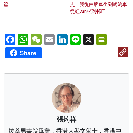
篇
史：我從白牌車坐到網約車
從紅van坐到邨巴
Facebook
WhatsApp
WeChat
Email
LinkedIn
Line
X
PrintFriendl
C
Share
Li
張灼祥
拔萃男書院畢業，香港大學文學士，香港中