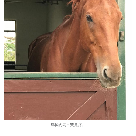
無聊的馬－雙魚河。