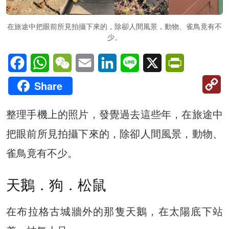
在旅途中把眼前所見拍攝下來的，除卻人間風景，動物、雀鳥竟有不
少。
Facebook
WhatsApp
WeChat
Email
LinkedIn
Line
X
PrintFriendl
C
Share
Li
整理手機上的照片，發覺過去這些年，在旅途中
把眼前所見拍攝下來的，除卻人間風景，動物、
雀鳥竟有不少。
天鵝．狗．松鼠
在布拉格古城牆外的那隻天鵝，在太陽底下站