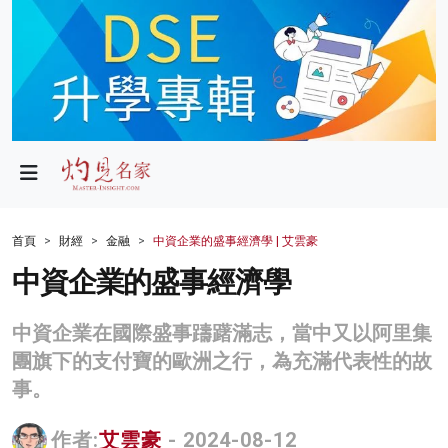
政局
教育
文化
財經
首頁
財經
金融
中資企業的盛事經濟學 | 艾雲豪
生活
中資企業的盛事經濟學
健康
中資企業在國際盛事躊躇滿志，當中又以阿里集
商業
團旗下的支付寶的歐洲之行，為充滿代表性的故
事。
科技
影片
作者:
艾雲豪
- 2024-08-12