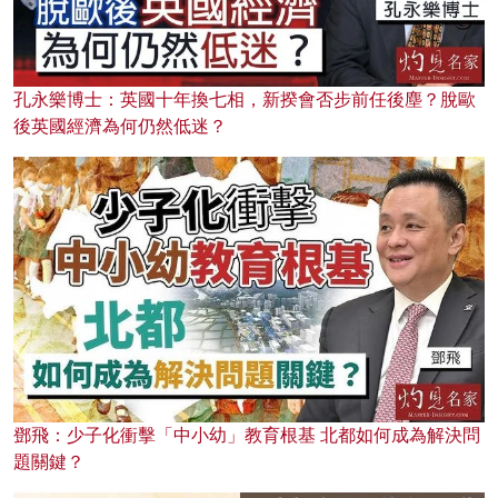
孔永樂博士：英國十年換七相，新揆會否步前任後塵？脫歐
後英國經濟為何仍然低迷？
鄧飛：少子化衝擊「中小幼」教育根基 北都如何成為解決問
題關鍵？