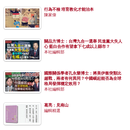
行為不檢 培育教化才能治本
陳家偉
關品方博士：台灣九合一選舉 民進黨大失人
心 藍白合作有望拿下七成以上縣市？
本社編輯部
國際關係學者孔永樂博士：將美伊衝突類比
越戰，兩者有何異同？中國崛起能否為全球
格局發揮穩定效用？
本社編輯部
葛亮：見南山
編輯精選