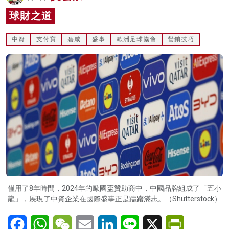
名家榜
球財之道
灼見活動
中資
支付寶
碧咸
盛事
歐洲足球協會
營銷技巧
關於我們
僅用了8年時間，2024年的歐國盃贊助商中，中國品牌組成了「五小
龍」，展現了中資企業在國際盛事正是躊躇滿志。（Shutterstock）
Facebook
WhatsApp
WeChat
Email
LinkedIn
Line
X
PrintFriendl