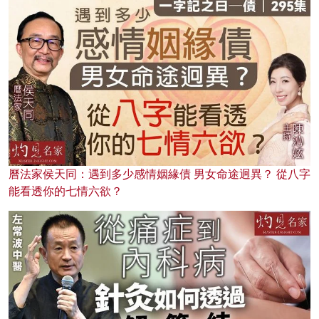
曆法家侯天同：遇到多少感情姻緣債 男女命途迥異？ 從八字
能看透你的七情六欲？