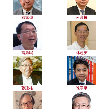
陳家偉
何漢權
雷鼎鳴
林超英
張建雄
陳章華