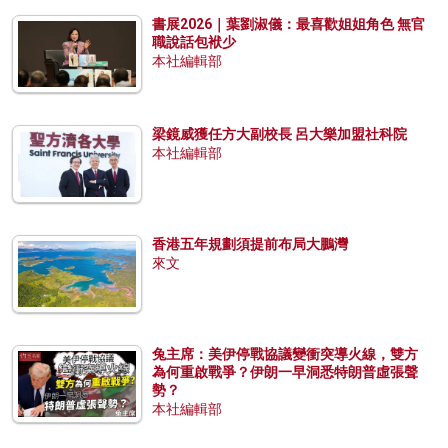
書展2026｜葉劉淑儀：最喜歡姐姐角色 無官
職說話包袱少
本社編輯部
梁鏡威獲任方大副校長 呂大樂加盟社科院
本社編輯部
香港五年規劃須提前布局大鵬灣
來文
兔主席：美伊停戰協議變衝突導火線，雙方
為何重啟戰爭？伊朗一早洞悉特朗普虛張聲
勢？
本社編輯部