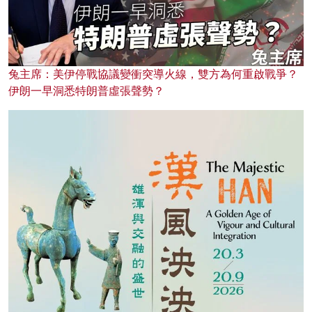
兔主席：美伊停戰協議變衝突導火線，雙方為何重啟戰爭？
伊朗一早洞悉特朗普虛張聲勢？