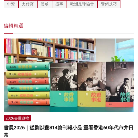
中資
支付寶
碧咸
盛事
歐洲足球協會
營銷技巧
編輯精選
2026書展巡禮
書展2026｜從劉以鬯814篇刊報小品 重看香港60年代市井日
常