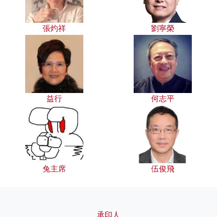
張灼祥
劉寧榮
益行
何志平
兔主席
伍俊飛
承印人