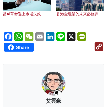
當AI革命遇上市場失效
香港金融業的未來必修課
Facebook
WhatsApp
WeChat
Email
LinkedIn
Line
X
PrintFriendl
C
Share
Li
艾雲豪