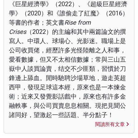
《巨星經濟學》（2022）、《超級巨星經濟
學》（2020）和《誰偷走了紅魔》（2016）
等書的作者；英文書
Rise from
Crises
（2022）的主編和其中兩篇論文的撰
寫人。中環人、球場心、光影迷。職場上是
公司收買佬，經歷許多光怪陸離之人和事，
愛看數據，但又不太相信數據；常與三山五
嶽中人談買論賣，结交不少匪類，習慣於刀
鋒邊上舔血。閒時馳聘沙場草地，遊走英超
西甲，發現足球這本經，原來也是一本煉金
術；近來又發覺影話戲中，原來也有許多金
融軼事，與公司買賣息息相關。現把見聞公
諸同好，望激起一些話題、半分點子！
閱讀所有文章