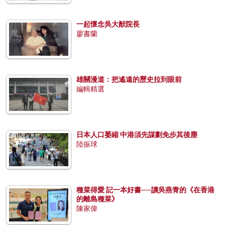
一起懷念吳大猷院長
廖書蘭
雄關漫道：把遙遠的歷史拉到眼前
編輯精選
日本人口萎縮 中港須先謀劃免步其後塵
陸振球
種菜得愛 記一本好書──讀吳燕青的《在香港
的離島種菜》
陳家偉