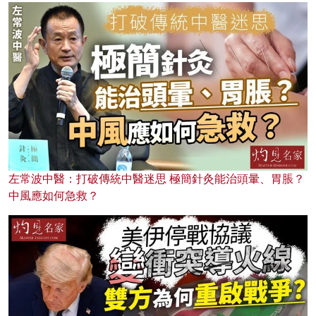
左常波中醫：打破傳統中醫迷思 極簡針灸能治頭暈、胃脹？
中風應如何急救？