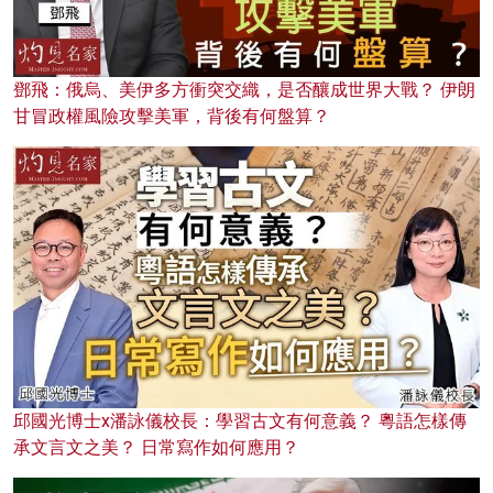
鄧飛：俄烏、美伊多方衝突交織，是否釀成世界大戰？ 伊朗
甘冒政權風險攻擊美軍，背後有何盤算？
邱國光博士x潘詠儀校長：學習古文有何意義？ 粵語怎樣傳
承文言文之美？ 日常寫作如何應用？