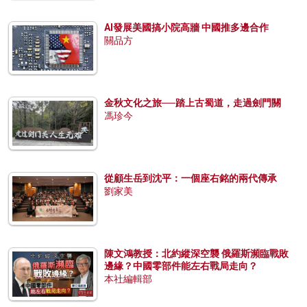
AI發展美國搞小院高牆 中國推多邊合作
關品方
金秋文化之旅──踏上古蜀道，走過劍門關
馮珍今
從顧生岳到沈平：一個座右銘的兩代傳承
劉家美
陳文鴻教授：北約縱深空襲 俄羅斯瀕臨戰敗
邊緣？中國零部件能左右戰局走向？
本社編輯部