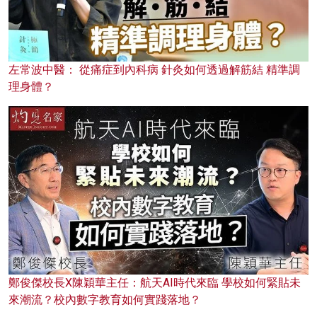
左常波中醫： 從痛症到內科病 針灸如何透過解筋結 精準調
理身體？
鄭俊傑校長X陳穎華主任：航天AI時代來臨 學校如何緊貼未
來潮流？校內數字教育如何實踐落地？