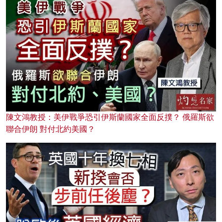
陳文鴻教授：美伊戰爭恐引伊斯蘭國家全面反撲？ 俄羅斯欲
聯合伊朗 對付北約美國？