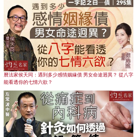
曆法家侯天同：遇到多少感情姻緣債 男女命途迥異？ 從八字
能看透你的七情六欲？