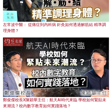
左常波中醫： 從痛症到內科病 針灸如何透過解筋結 精準調
理身體？
鄭俊傑校長X陳穎華主任：航天AI時代來臨 學校如何緊貼未
來潮流？校內數字教育如何實踐落地？