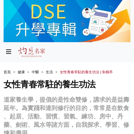
政局
教育
文化
財經
首頁
健康
中醫
生活
女性青春常駐的養生功法 | 朱鶴亭
生活
女性青春常駐的養生功法
健康
道家養生學，提倡的是性命雙修，講求的是益壽
商業
延年。為實踐和達到修行的目的，常常是在飲食
、起居、活動、習慣、習氣、練功、房中、丹
科技
藥、劍術、風水等諸方面，自我探求、學習、修
影片
煉和應用。