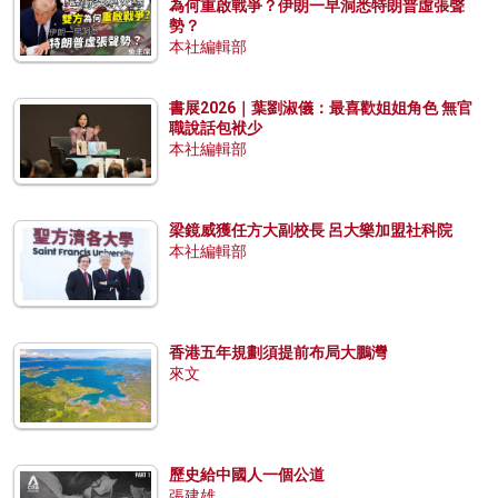
為何重啟戰爭？伊朗一早洞悉特朗普虛張聲
勢？
本社編輯部
書展2026｜葉劉淑儀：最喜歡姐姐角色 無官
職說話包袱少
本社編輯部
梁鏡威獲任方大副校長 呂大樂加盟社科院
本社編輯部
香港五年規劃須提前布局大鵬灣
來文
歷史給中國人一個公道
張建雄