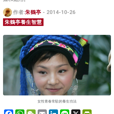
名家榜
作者:
朱鶴亭
- 2014-10-26
灼見活動
朱鶴亭養生智慧
關於我們
女性青春常駐的養生功法
Facebook
WhatsApp
WeChat
Email
LinkedIn
Line
X
PrintFriendl