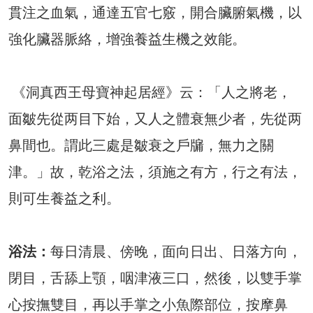
貫注之血氣，通達五官七竅，開合臟腑氣機，以
強化臟器脈絡，增強養益生機之效能。
《洞真西王母寶神起居經》云：「人之將老，
面皺先從两目下始，又人之體衰無少者，先從两
鼻間也。謂此三處是皺衰之戶牖，無力之關
津。」故，乾浴之法，須施之有方，行之有法，
則可生養益之利。
浴法：
每日清晨、傍晚，面向日出、日落方向，
閉目，舌舔上顎，咽津液三口，然後，以雙手掌
心按撫雙目，再以手掌之小魚際部位，按摩鼻