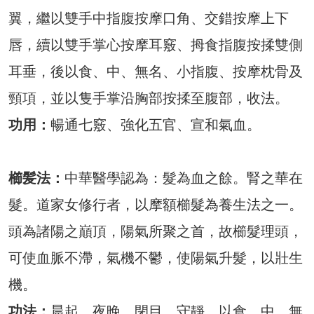
翼，繼以雙手中指腹按摩口角、交錯按摩上下
唇，續以雙手掌心按摩耳竅、拇食指腹按揉雙側
耳垂，後以食、中、無名、小指腹、按摩枕骨及
頸項，並以隻手掌沿胸部按揉至腹部，收法。
功用：
暢通七竅、強化五官、宣和氣血。
櫛髪法：
中華醫學認為：髮為血之餘。腎之華在
髮。道家女修行者，以摩額櫛髮為養生法之一。
頭為諸陽之巔頂，陽氣所聚之首，故櫛髮理頭，
可使血脈不滯，氣機不鬱，使陽氣升髮，以壯生
機。
功法：
晨起、夜晚，閉目，守靜，以食、中、無