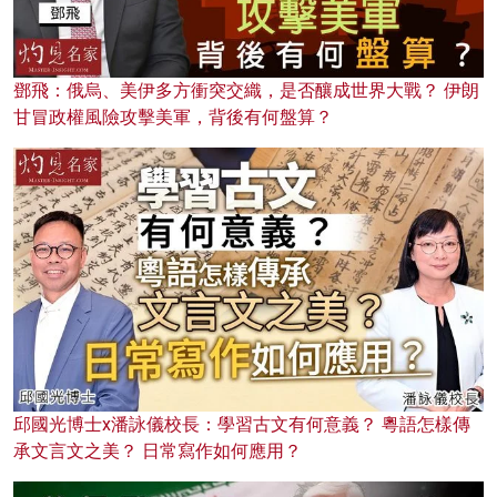
鄧飛：俄烏、美伊多方衝突交織，是否釀成世界大戰？ 伊朗
甘冒政權風險攻擊美軍，背後有何盤算？
邱國光博士x潘詠儀校長：學習古文有何意義？ 粵語怎樣傳
承文言文之美？ 日常寫作如何應用？