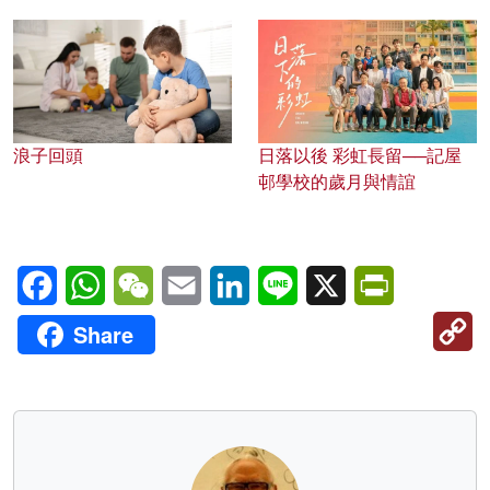
浪子回頭
日落以後 彩虹長留──記屋
邨學校的歲月與情誼
Facebook
WhatsApp
WeChat
Email
LinkedIn
Line
X
PrintFriendl
C
Share
Li