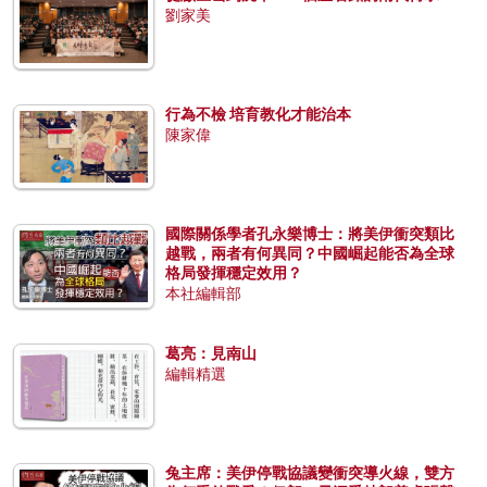
劉家美
行為不檢 培育教化才能治本
陳家偉
國際關係學者孔永樂博士：將美伊衝突類比
越戰，兩者有何異同？中國崛起能否為全球
格局發揮穩定效用？
本社編輯部
葛亮：見南山
編輯精選
兔主席：美伊停戰協議變衝突導火線，雙方