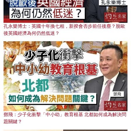
孔永樂博士：英國十年換七相，新揆會否步前任後塵？脫歐
後英國經濟為何仍然低迷？
鄧飛：少子化衝擊「中小幼」教育根基 北都如何成為解決問
題關鍵？