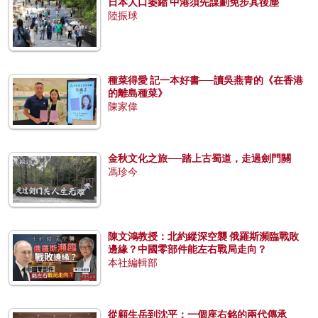
日本人口萎縮 中港須先謀劃免步其後塵
陸振球
種菜得愛 記一本好書──讀吳燕青的《在香港
的離島種菜》
陳家偉
金秋文化之旅──踏上古蜀道，走過劍門關
馮珍今
陳文鴻教授：北約縱深空襲 俄羅斯瀕臨戰敗
邊緣？中國零部件能左右戰局走向？
本社編輯部
從顧生岳到沈平：一個座右銘的兩代傳承