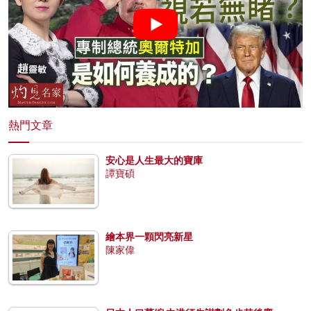
熱門文章
安心是人生最大的寶庫
譚寶碩
繪本界一顆閃亮新星
陳家偉