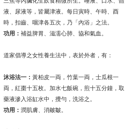
三焦等內臟化生飲食精微所生。唾液、口水、體
液、尿液等，皆屬津液。每日寅時、午時、酉
時，扣齒、咽津各五次，乃「內浴」之法。
功用：
補益脾胃、滋濡心肺、協和氣血。
道家倡導之女性養生法中，表於外者，有：
沐浴法一：
黃柏皮一両，竹葉一両，士瓜根一
両，紅棗十五枚。加水七飯碗，煎十五分鐘，取
藥液滲入浴缸水中，攪勻，洗浴之。
功用：
潤肌膚、消皴皺。