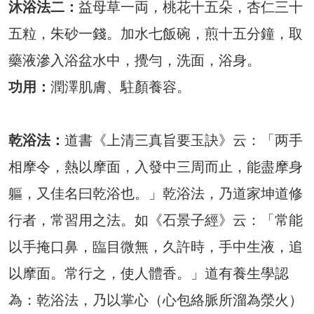
沐浴法二：
益母草一両，桃花十五朵，杏仁三十
五粒，朱砂一錢。加水七飯碗，煎十五分鐘，取
藥液滲入浴盆水中，攪勻，洗面，浴身。
功用：
潤澤肌膚、駐顏養容。
乾浴法：
道書《上清三真旨要玉訣》云：「两手
相摩令，熱以摩面，入發中三周而止，能盡摩身
軀，又佳名曰乾浴也。」乾浴法，乃道家坤道修
行者，常習用之法。如《石景子經》云：「常能
以手掩口鼻，臨目微無，久許時，手中生液，追
以摩面。常行之，使人體香。」道有養生學認
為：乾浴法，乃以掌心（心包絡脈所溜為滎火）