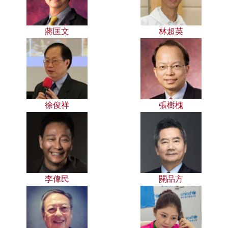
蔣匡文
林超英
徐俊祥
張樹槐
李偉民
關品方