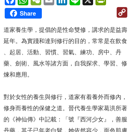
C
Share
Li
道家養生學，提倡的是性命雙修，講求的是益壽
延年。為實踐和達到修行的目的，常常是在飲食
、起居、活動、習慣、習氣、練功、房中、丹
藥、劍術、風水等諸方面，自我探求、學習、修
煉和應用。
對於女性的養生與修行，道家有着養外而修內，
修身而養性的保健之道。晉代養生學家葛洪所著
的《神仙傳》中記載：「號『西河少女』，善服
丹藥，其子已年老白髮，她依然容少，面色肌膚