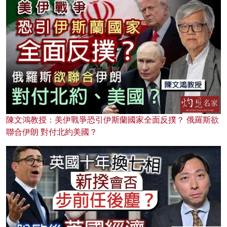
陳文鴻教授：美伊戰爭恐引伊斯蘭國家全面反撲？ 俄羅斯欲
聯合伊朗 對付北約美國？