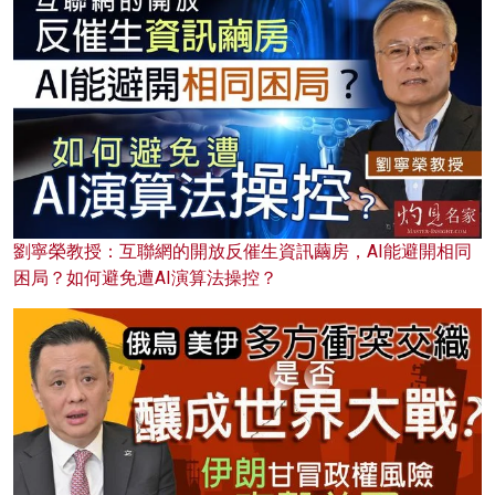
劉寧榮教授：互聯網的開放反催生資訊繭房，AI能避開相同
困局？如何避免遭AI演算法操控？