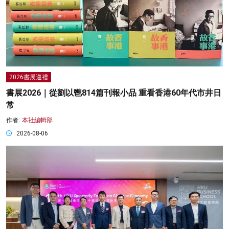
2026書展巡禮
書展2026｜從劉以鬯814篇刊報小品 重看香港60年代市井日
常
作者:
本社編輯部
2026-08-06