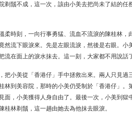
院剃鬚不成，這一次，該由小美去把尚未了結的任
溫柔時刻，一向行事勇猛、流血不流淚的陳桂林，
竟然流下眼淚來。先是左眼流淚，然後是右眼。小
把流在面上的淚水抹去。這一刻，大家都不用說話
，把小美從「香港仔」手中拯救出來。兩人只見過
桂林到美容院，那時的小美仍受制於「香港仔」。
見面，小美獲得人身自由了。最後一次，小美到獄
陳桂林剃鬚，這一趟由她去為他抹去眼淚。