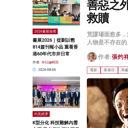
善惡之
救贖
2026書展巡禮
荒謬場面愈多，
書展2026｜從劉以鬯
人物是不存在的
814篇刊報小品 重看香
港60年代市井日常
作者:
張灼
作者:
本社編輯部
2026-08-06
電影
香港仔
周
灼見經濟
K型分化 科技難解內需