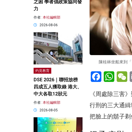
之困 學者倡政策協同發
力
作者:
本社編輯部
2026-08-06
陳桂林坐船來到「
灼見教育
Facebook
WhatsA
W
DSE 2026｜聯招放榜
四成五人獲取錄 港大、
《周處除三害》
中大各取12狀元
作者:
本社編輯部
行刑的三大通緝
2026-08-05
把臉上的鬍子剃