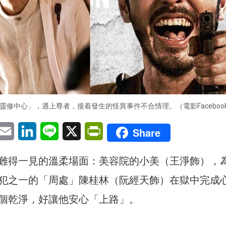
靈修中心」，遇上尊者，接着發生的怪異事件不合情理。（電影Faceboo
pp
eChat
Email
LinkedIn
Line
X
PrintFriendly
Share
難得一見的溫柔場面：美容院的小美（王淨飾），
犯之一的「周處」陳桂林（阮經天飾）在獄中完成
個乾淨，好讓他安心「上路」。