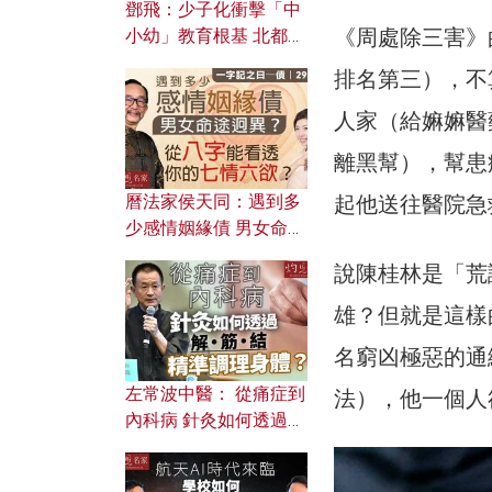
鄧飛：少子化衝擊「中
《周處除三害》
小幼」教育根基 北都如
何成為解決問題關鍵？
排名第三），不
人家（給嫲嫲醫
離黑幫），幫患
曆法家侯天同：遇到多
起他送往醫院急
少感情姻緣債 男女命途
迥異？ 從八字能看透你
說陳桂林是「荒
的七情六欲？
雄？但就是這樣
名窮凶極惡的通
左常波中醫： 從痛症到
法），他一個人
內科病 針灸如何透過解
筋結 精準調理身體？