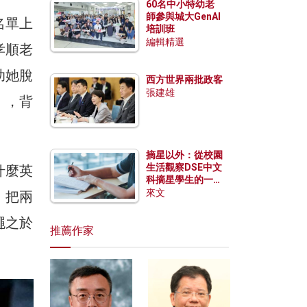
60名中小特幼老
師參與城大GenAI
名單上
培訓班
編輯精選
孝順老
助她脫
西方世界兩批政客
張建雄
），背
摘星以外：從校園
生活觀察DSE中文
什麼英
科摘星學生的一點
特質
來文
，把兩
繩之於
推薦作家