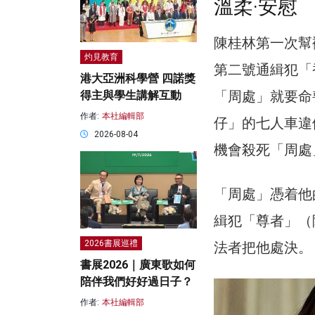
溫柔·安慰
陳桂林第一次幫
灼見教育
第二號通緝犯「
港大亞洲科學營 四諾獎
「周處」就要命
得主與學生講解互動
作者:
本社編輯部
仔」的七人車違
2026-08-04
機會殺死「周處
「周處」憑着他
緝犯「尊者」（
2026書展巡禮
法者把他處決。
書展2026｜廣東歌如何
陪伴我們好好過日子？
作者:
本社編輯部