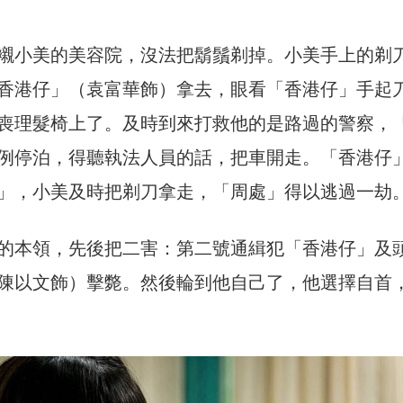
襯小美的美容院，沒法把鬍鬚剃掉。小美手上的剃
香港仔」（袁富華飾）拿去，眼看「香港仔」手起
喪理髮椅上了。及時到來打救他的是路過的警察，
例停泊，得聽執法人員的話，把車開走。「香港仔
」，小美及時把剃刀拿走，「周處」得以逃過一劫
的本領，先後把二害：第二號通緝犯「香港仔」及
陳以文飾）擊斃。然後輪到他自己了，他選擇自首