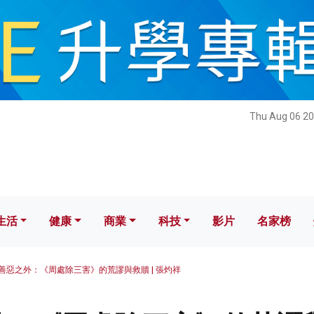
健康
商業
科技
影片
名家榜
Thu Aug 06 20
生活
健康
商業
科技
影片
名家榜
善惡之外：《周處除三害》的荒謬與救贖 | 張灼祥