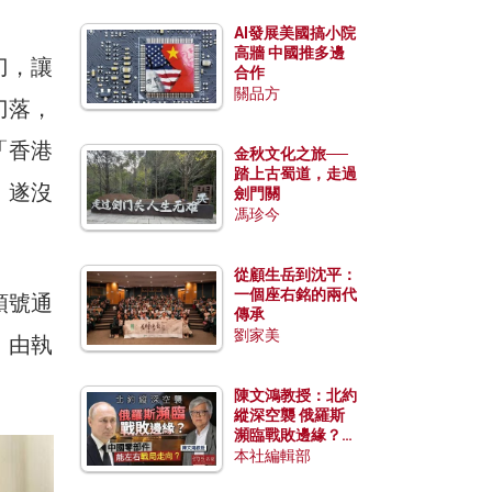
AI發展美國搞小院
高牆 中國推多邊
刀，讓
合作
關品方
刀落，
「香港
金秋文化之旅──
踏上古蜀道，走過
」遂沒
劍門關
馮珍今
。
從顧生岳到沈平：
一個座右銘的兩代
頭號通
傳承
劉家美
，由執
陳文鴻教授：北約
縱深空襲 俄羅斯
瀕臨戰敗邊緣？中
國零部件能左右戰
本社編輯部
局走向？