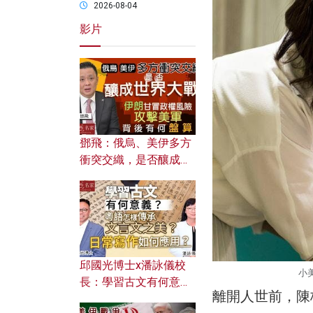
2026-08-04
影片
鄧飛：俄烏、美伊多方
衝突交織，是否釀成世
界大戰？ 伊朗甘冒政權
風險攻擊美軍，背後有
何盤算？
邱國光博士x潘詠儀校
小
長：學習古文有何意
離開人世前，陳
義？ 粵語怎樣傳承文言