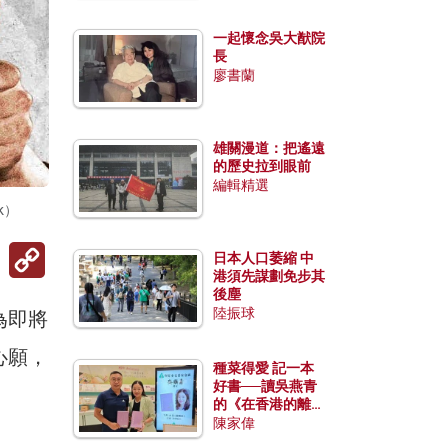
一起懷念吳大猷院
長
廖書蘭
雄關漫道：把遙遠
的歷史拉到眼前
編輯精選
k）
Copy
日本人口萎縮 中
Link
港須先謀劃免步其
後塵
陸振球
為即將
心願，
種菜得愛 記一本
好書──讀吳燕青
的《在香港的離島
種菜》
陳家偉