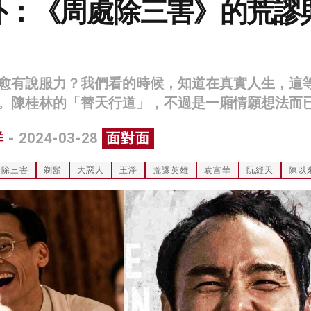
外：《周處除三害》的荒謬
愈有說服力？我們看的時候，知道在真實人生，這
。陳桂林的「替天行道」，不過是一廂情願想法而
祥
- 2024-03-28
面對面
處除三害
剃鬍
大惡人
王淨
荒謬英雄
袁富華
阮經天
陳以