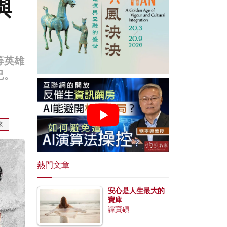
與
等英雄
已。
來
熱門文章
安心是人生最大的
寶庫
譚寶碩