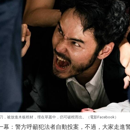
刀，被放進木板棺材，埋在草叢中，仍可破棺而出。（電影Facebook）
r有這一幕：警方呼籲犯法者自動投案，不過，大家走進