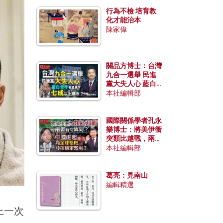
行為不檢 培育教
化才能治本
陳家偉
關品方博士：台灣
九合一選舉 民進
黨大失人心 藍白
合作有望拿下七成
本社編輯部
以上縣市？
國際關係學者孔永
樂博士：將美伊衝
突類比越戰，兩者
有何異同？中國崛
本社編輯部
起能否為全球格局
發揮穩定效用？
葛亮：見南山
編輯精選
上一次