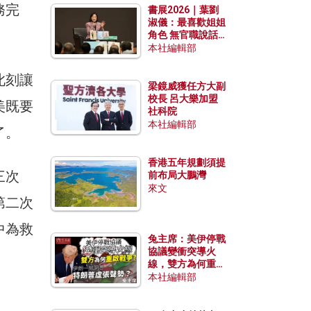
務完
書展2026｜葉劉
淑儀：最喜歡姐姐
角色 無官職說話
包袱少
本社編輯部
此刻讓
梁鏡威獲任方大副
校長 呂大樂加盟
美既要
社科院
本社編輯部
了。
香港五年規劃須提
三次
前布局大鵬灣
來文
第二次
中為救
兔主席：美伊停戰
協議變衝突導火
線，雙方為何重啟
戰爭？伊朗一早洞
本社編輯部
悉特朗普虛張聲
勢？