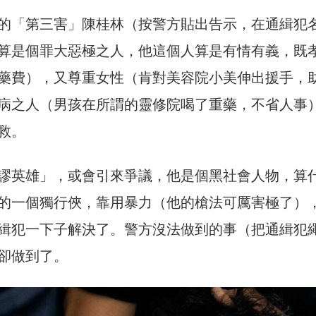
的「第三害」陳桂林（按警方貼出告示，在通緝犯
算是個罪大惡極之人，他這個人算是有情有義，既
藥費），又尊重女性（肯對美容院小美伸出援手，
病之人（男孩在所謂的靈修院喝了重藥，不省人事
救。
謬英雄」，或會引來爭議，他是個黑社會人物，算
的一個獨行俠，靠用暴力（他的槍法可厲害極了）
緝犯一下子解決了。警方沒法做到的事（把通緝犯
卻做到了。