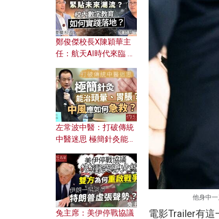
鄭俊傑校長X陳穎華主
任：航天AI時代來臨 學
校如何緊貼未來潮流？
校內數字教育如何實踐
落地？
左常波中醫：打破傳統
中醫迷思 極簡針灸能治
頭暈、胃脹？中風應如
何急救？
他身中一
電影Traile
兔主席：美伊停戰協議