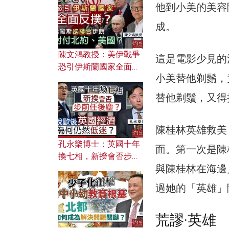
文之美？ 日常寫作如何
他到小美的美容
應用？
成。
陳文鴻教授：美伊戰爭
這是電影少見的
恐引伊斯蘭國家全面反
小美替他剃鬚，
撲？ 俄羅斯欲聯合伊朗
對付北約美國？
替他剃鬚，又得
陳桂林英雄救美
孔永樂博士：英國十年
面。第一次是陳
換七相，新揆會否步前
與陳桂林在海邊
任後塵？脫歐後英國經
濟為何仍然低迷？
過她的「英雄」
荒謬·英雄