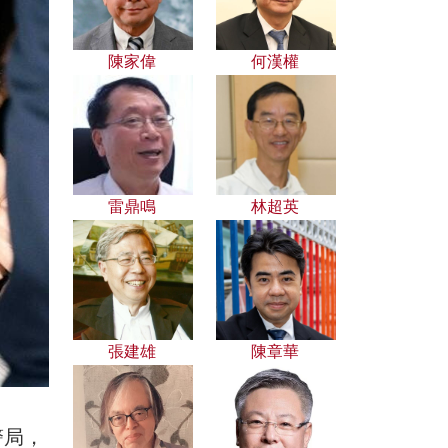
陳家偉
何漢權
雷鼎鳴
林超英
張建雄
陳章華
警局，