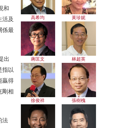
現和
高希均
黃珍妮
生活及
關係最
代提出
蔣匡文
林超英
是指以
能贏得
克剛相
徐俊祥
張樹槐
的法