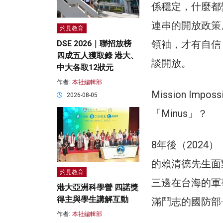
係穩定，什麼都
連串的開放政策
灼見教育
領袖，才有自信
DSE 2026｜聯招放榜
四成五人獲取錄 港大、
談開放。
中大各取12狀元
作者:
本社編輯部
Mission I
2026-08-05
「Minus」？
8年後（202
的賴清德先生面
灼見教育
三邊在台海的軍
港大亞洲科學營 四諾獎
得主與學生講解互動
滿鬥志的國防部
作者:
本社編輯部