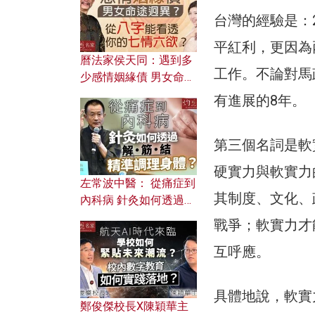
台灣的經驗是：
平紅利，更因為
曆法家侯天同：遇到多
工作。不論對馬
少感情姻緣債 男女命途
迥異？ 從八字能看透你
有進展的8年。
的七情六欲？
第三個名詞是軟實
硬實力與軟實力
左常波中醫： 從痛症到
其制度、文化、
內科病 針灸如何透過解
筋結 精準調理身體？
戰爭；軟實力才
互呼應。
具體地說，軟實
鄭俊傑校長X陳穎華主