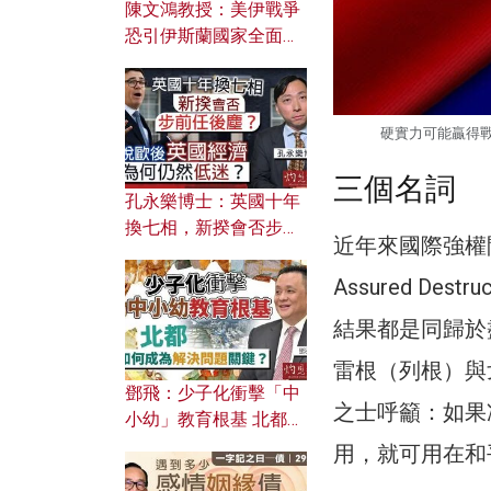
陳文鴻教授：美伊戰爭
恐引伊斯蘭國家全面反
撲？ 俄羅斯欲聯合伊朗
對付北約美國？
硬實力可能贏得戰
三個名詞
孔永樂博士：英國十年
換七相，新揆會否步前
近年來國際強權間
任後塵？脫歐後英國經
濟為何仍然低迷？
Assured D
結果都是同歸於盡
雷根（列根）與
鄧飛：少子化衝擊「中
之士呼籲：如果
小幼」教育根基 北都如
何成為解決問題關鍵？
用，就可用在和