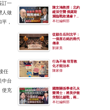
簽訂一
陳文鴻教授：北約
灣人做
縱深空襲 俄羅斯
瀕臨戰敗邊緣？中
國零部件能左右戰
和平，
本社編輯部
局走向？
從顧生岳到沈平：
一個座右銘的兩代
傳承
劉家美
行為不檢 培育教
化才能治本
接任
陳家偉
美中台
國際關係學者孔永
，使充
樂博士：將美伊衝
突類比越戰，兩者
有何異同？中國崛
本社編輯部
起能否為全球格局