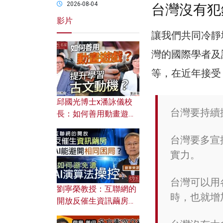
2026-08-04
台灣沒有犯
影片
讓我們共同冷靜
灣的國際學者及
等，在近年接受
邱國光博士x潘詠儀校
台灣要持續
長：如何善用動畫遊戲
提升學習古文動機？
台灣要多宣
實力。
台灣可以用
劉寧榮教授：互聯網的
時，也就增
開放反催生資訊繭房，
AI能避開相同困局？如