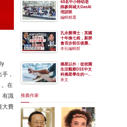
60名中小特幼老
師參與城大GenAI
培訓班
編輯精選
孔永樂博士：英國
）
十年換七相，新揆
會否步前任後塵？
脫歐後英國經濟為
本社編輯部
何仍然低迷？
y
摘星以外：從校園
生活觀察DSE中文
先出手，
科摘星學生的一點
特質
來文
）。在
，有識
推薦作家
龐大費