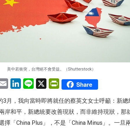
美中若衝突，台灣絕不會受益。（Shutterstock）
pp
eChat
Email
LinkedIn
Line
X
PrintFriendly
Share
6）的3月，我向當時即將就任的蔡英文女士呼籲：新總
兩岸和平，新總統要改善現狀，而非維持現狀，那
「China Plus」，不是「China Minus」。一