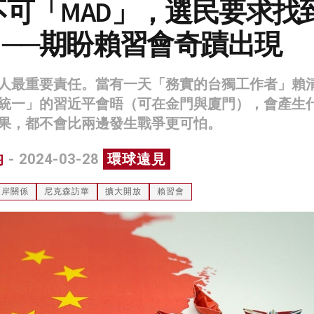
可「MAD」，選民要求找
」──期盼賴習會奇蹟出現
人最重要責任。當有一天「務實的台獨工作者」賴
統一」的習近平會晤（可在金門與廈門），會產生
果，都不會比兩邊發生戰爭更可怕。
均
- 2024-03-28
環球遠見
兩岸關係
尼克森訪華
擴大開放
賴習會