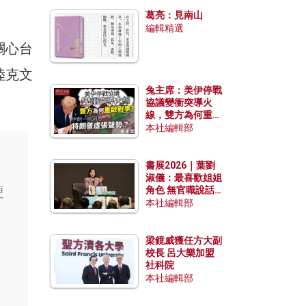
發揮穩定效用？
葛亮：見南山
編輯精選
關心台
陸克文
兔主席：美伊停戰
協議變衝突導火
線，雙方為何重啟
戰爭？伊朗一早洞
本社編輯部
悉特朗普虛張聲
勢？
書展2026｜葉劉
淑儀：最喜歡姐姐
硬
角色 無官職說話
包袱少
本社編輯部
梁鏡威獲任方大副
校長 呂大樂加盟
社科院
本社編輯部