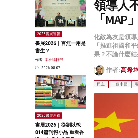
領導人不
「MAP
2026書展巡禮
化敵為友是領導
書展2026｜百無一用是
「推進祖國和平
書生？
果？不論什麼結
作者:
本社編輯部
2026-08-07
作者:
高希
民主
一個中國
2026書展巡禮
書展2026｜從劉以鬯
814篇刊報小品 重看香