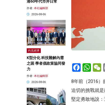
港60年代市井日常
作者:
本社編輯部
2026-08-06
灼見經濟
K型分化 科技難解內需
之困 學者倡政策協同發
Facebook
WhatsA
W
力
作者:
本社編輯部
8年前（201
2026-08-06
迫切的挑戰就是
堅定勇敢地說：選擇