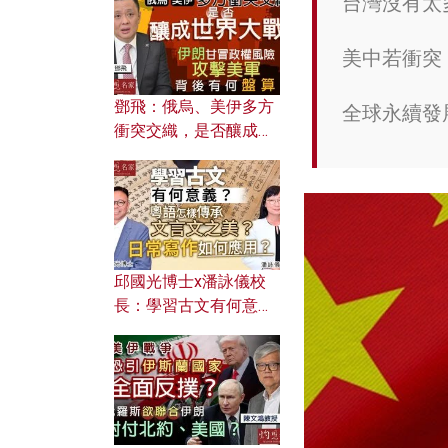
台灣沒有太
何避免遭AI演算法操
控？
美中若衝突
鄧飛：俄烏、美伊多方
全球永續發
衝突交織，是否釀成世
界大戰？ 伊朗甘冒政權
風險攻擊美軍，背後有
何盤算？
邱國光博士x潘詠儀校
長：學習古文有何意
義？ 粵語怎樣傳承文言
文之美？ 日常寫作如何
應用？