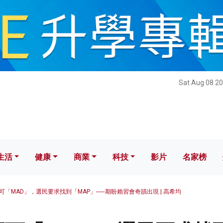
健康
商業
科技
影片
名家榜
Sat Aug 08 20
生活
健康
商業
科技
影片
名家榜
可「MAD」，選民要求找到「MAP」──期盼賴習會奇蹟出現 | 高希均