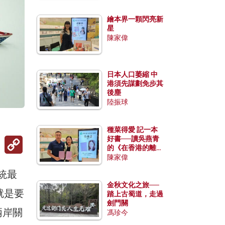
繪本界一顆閃亮新
星
陳家偉
日本人口萎縮 中
港須先謀劃免步其
後塵
陸振球
種菜得愛 記一本
Copy
好書──讀吳燕青
Link
的《在香港的離島
種菜》
陳家偉
統最
金秋文化之旅──
就是要
踏上古蜀道，走過
劍門關
旦兩岸關
馮珍今