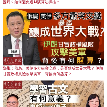
困局？如何避免遭AI演算法操控？
鄧飛：俄烏、美伊多方衝突交織，是否釀成世界大戰？ 伊朗
甘冒政權風險攻擊美軍，背後有何盤算？