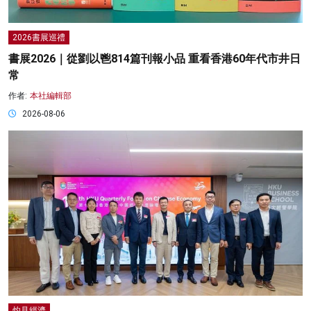
2026書展巡禮
書展2026｜從劉以鬯814篇刊報小品 重看香港60年代市井日
常
作者:
本社編輯部
2026-08-06
灼見經濟