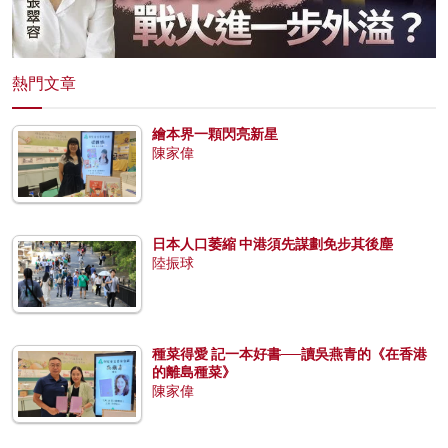
熱門文章
繪本界一顆閃亮新星
陳家偉
日本人口萎縮 中港須先謀劃免步其後塵
陸振球
種菜得愛 記一本好書──讀吳燕青的《在香港
的離島種菜》
陳家偉