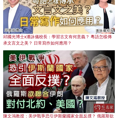
邱國光博士x潘詠儀校長：學習古文有何意義？ 粵語怎樣傳
承文言文之美？ 日常寫作如何應用？
陳文鴻教授：美伊戰爭恐引伊斯蘭國家全面反撲？ 俄羅斯欲