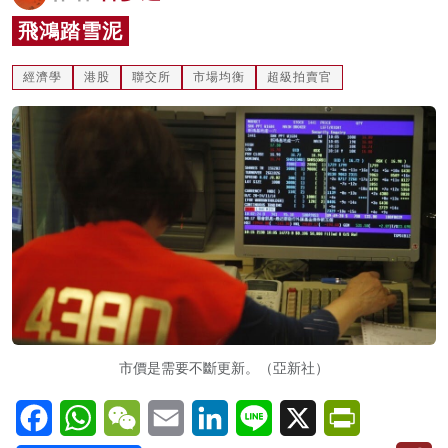
名家榜
飛鴻踏雪泥
灼見活動
經濟學
港股
聯交所
市場均衡
超級拍賣官
關於我們
市價是需要不斷更新。（亞新社）
Facebook
WhatsApp
WeChat
Email
LinkedIn
Line
X
PrintFriendl