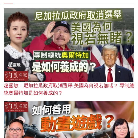
趙靈敏：尼加拉瓜政府取消選舉 美國為何視若無睹？ 專制總
統奧爾特加是如何養成的？