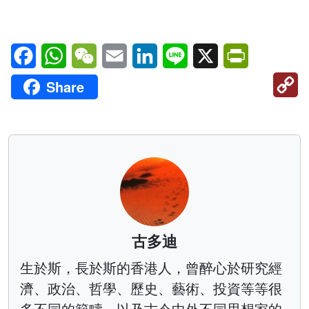
Facebook
WhatsApp
WeChat
Email
LinkedIn
Line
X
PrintFriendl
C
Share
Li
古多迪
生於斯，長於斯的香港人，曾醉心於研究經
濟、政治、哲學、歷史、藝術、投資等等很