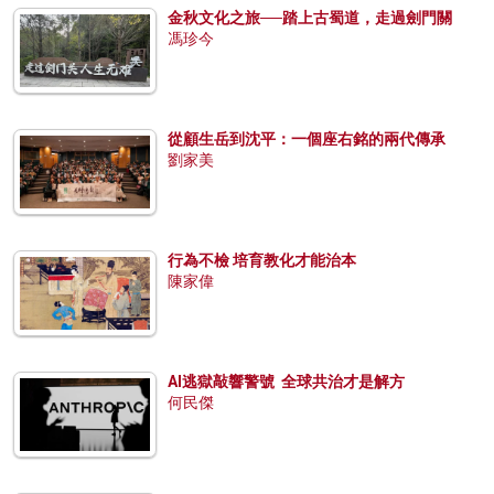
金秋文化之旅──踏上古蜀道，走過劍門關
馮珍今
從顧生岳到沈平：一個座右銘的兩代傳承
劉家美
行為不檢 培育教化才能治本
陳家偉
AI逃獄敲響警號 全球共治才是解方
何民傑