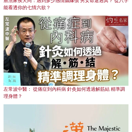
曆法家侯天同：遇到多少感情姻緣債 男女命途迥異？ 從八字
能看透你的七情六欲？
左常波中醫： 從痛症到內科病 針灸如何透過解筋結 精準調
理身體？