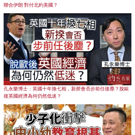
聯合伊朗 對付北約美國？
孔永樂博士：英國十年換七相，新揆會否步前任後塵？脫歐
後英國經濟為何仍然低迷？