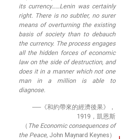
its currency……Lenin was certainly
right. There is no subtler, no surer
means of overturning the existing
basis of society than to debauch
the currency. The process engages
all the hidden forces of economic
law on the side of destruction, and
does it in a manner which not one
man in a million is able to
diagnose.
──《和約帶來的經濟後果》，
1919，凱恩斯
（
The Economic consequences of
the Peace
, John Maynard Keynes）