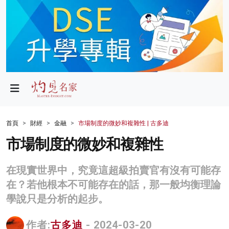
政局
教育
文化
財經
首頁
財經
金融
市場制度的微妙和複雜性 | 古多迪
生活
市場制度的微妙和複雜性
健康
在現實世界中，究竟這超級拍賣官有沒有可能存
商業
在？若他根本不可能存在的話，那一般均衡理論
學說只是分析的起步。
科技
影片
作者:
古多迪
- 2024-03-20