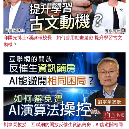
邱國光博士x潘詠儀校長：如何善用動畫遊戲 提升學習古文
動機？
劉寧榮教授：互聯網的開放反催生資訊繭房，AI能避開相同