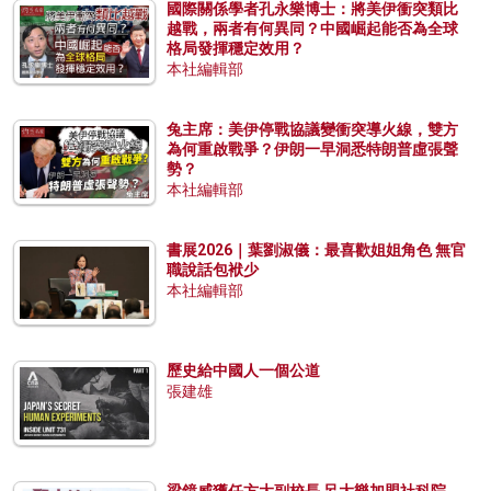
國際關係學者孔永樂博士：將美伊衝突類比
越戰，兩者有何異同？中國崛起能否為全球
格局發揮穩定效用？
本社編輯部
兔主席：美伊停戰協議變衝突導火線，雙方
為何重啟戰爭？伊朗一早洞悉特朗普虛張聲
勢？
本社編輯部
書展2026｜葉劉淑儀：最喜歡姐姐角色 無官
職說話包袱少
本社編輯部
歷史給中國人一個公道
張建雄
梁鏡威獲任方大副校長 呂大樂加盟社科院