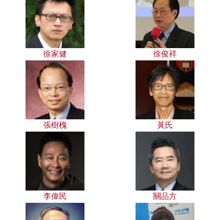
徐家健
徐俊祥
張樹槐
黃氏
李偉民
關品方