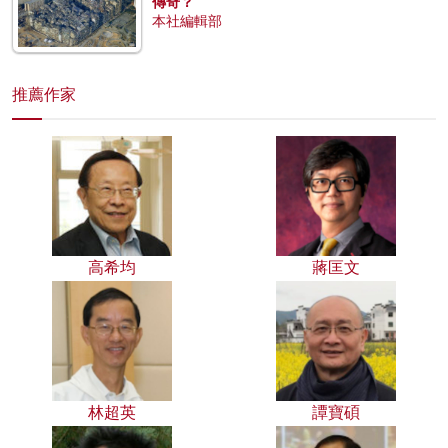
傳奇？
本社編輯部
推薦作家
高希均
蔣匡文
林超英
譚寶碩