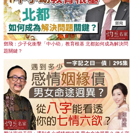
鄧飛：少子化衝擊「中小幼」教育根基 北都如何成為解決問
題關鍵？