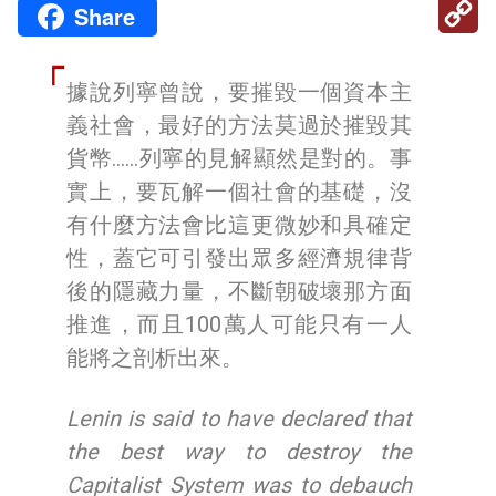
C
Share
Li
據說列寧曾說，要摧毀一個資本主
義社會，最好的方法莫過於摧毀其
貨幣……列寧的見解顯然是對的。事
實上，要瓦解一個社會的基礎，沒
有什麼方法會比這更微妙和具確定
性，蓋它可引發出眾多經濟規律背
後的隱藏力量，不斷朝破壞那方面
推進，而且100萬人可能只有一人
能將之剖析出來。
Lenin is said to have declared that
the best way to destroy the
Capitalist System was to debauch