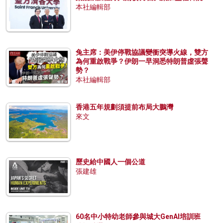
本社編輯部
兔主席：美伊停戰協議變衝突導火線，雙方
為何重啟戰爭？伊朗一早洞悉特朗普虛張聲
勢？
本社編輯部
香港五年規劃須提前布局大鵬灣
來文
歷史給中國人一個公道
張建雄
60名中小特幼老師參與城大GenAI培訓班