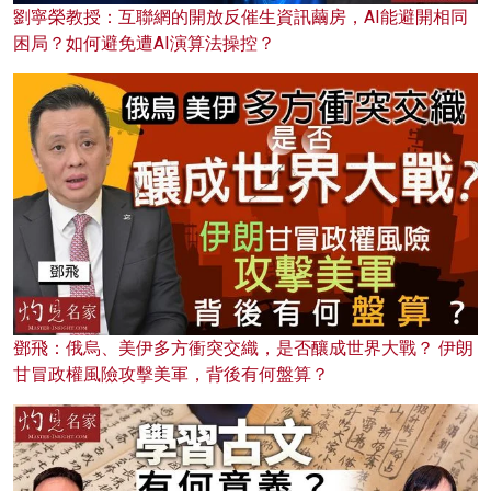
劉寧榮教授：互聯網的開放反催生資訊繭房，AI能避開相同
困局？如何避免遭AI演算法操控？
鄧飛：俄烏、美伊多方衝突交織，是否釀成世界大戰？ 伊朗
甘冒政權風險攻擊美軍，背後有何盤算？