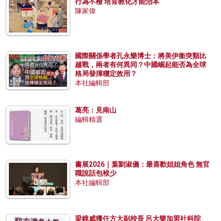
行為不檢 培育教化才能治本
陳家偉
國際關係學者孔永樂博士：將美伊衝突類比
越戰，兩者有何異同？中國崛起能否為全球
格局發揮穩定效用？
本社編輯部
葛亮：見南山
編輯精選
書展2026｜葉劉淑儀：最喜歡姐姐角色 無官
職說話包袱少
本社編輯部
梁鏡威獲任方大副校長 呂大樂加盟社科院