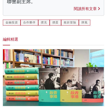
聯會副主席。
閱讀所有文章
金融投資
合作夥伴
撲克
摜蛋
敢於冒險
牌風
編輯精選