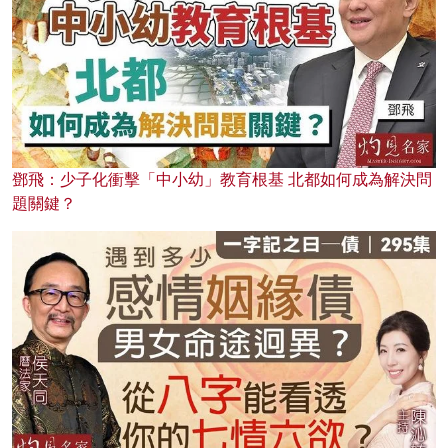
鄧飛：少子化衝擊「中小幼」教育根基 北都如何成為解決問
題關鍵？