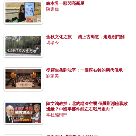
繪本界一顆閃亮新星
陳家偉
金秋文化之旅──踏上古蜀道，走過劍門關
馮珍今
從顧生岳到沈平：一個座右銘的兩代傳承
劉家美
陳文鴻教授：北約縱深空襲 俄羅斯瀕臨戰敗
邊緣？中國零部件能左右戰局走向？
本社編輯部