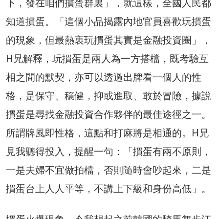
下，發在咱們摜蛋群裏」，就這樣，全國人民都
知道摜蛋。「這個小品揭露內地官員喜歡玩摜蛋
的現象，但最熱衷玩摜蛋其實是金融投資圈」，
H兄解釋，玩摜蛋是兩人為一方搭檔，既考驗互
相之間的默契，亦可以透過出牌看一個人的性
格，是保守、穩健，抑或進取、敢於冒險，據說
摜蛋是尋找金融投資合作夥伴的最佳途徑之一。
所謂牌風即性格，這點和打麻將是相通的。H兄
見我聽得投入，提醒一句：「摜蛋有兩不原則，
一是夫婦不宜做拍檔，否則隨時會吵起來，二是
摜蛋台上人人平等，不講上下級和身份高低」。