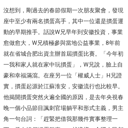
沒想到，剛過去的春節假期一次朋友聚會，發現
座中至少有兩名摜蛋高手，其中一位還是摜蛋運
動的早期推手。話說W兄早年到安徽投資，事業
愈做愈大，W兄積極參與當地公益事業，8年前
就在省城合肥出資主辦首屆摜蛋比賽。「今年初
一我和家人就在家中玩摜蛋」，W兄說，臉上自
豪和幸福滿瀉。在座另一位「權威人士」H兄證
實，摜蛋起源於江蘇淮安，安徽流行也比較早。
他揭開摜蛋突然火遍全國的原因，是去年央視春
晚一個小品節目諷刺官場躺平和形式主義，男主
角一句台詞：「趕緊把借我那幾件實事整理一