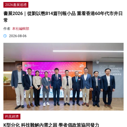
2026書展巡禮
書展2026｜從劉以鬯814篇刊報小品 重看香港60年代市井日
常
作者:
本社編輯部
2026-08-06
灼見經濟
K型分化 科技難解內需之困 學者倡政策協同發力