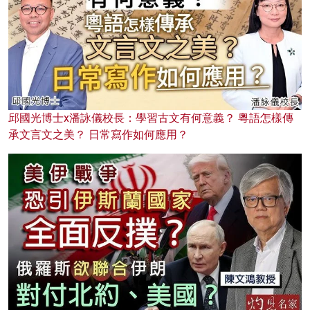
邱國光博士x潘詠儀校長：學習古文有何意義？ 粵語怎樣傳
承文言文之美？ 日常寫作如何應用？