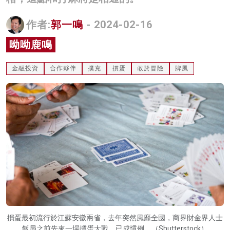
名家榜
作者:
郭一鳴
- 2024-02-16
灼見活動
呦呦鹿鳴
關於我們
金融投資
合作夥伴
撲克
摜蛋
敢於冒險
牌風
摜蛋最初流行於江蘇安徽兩省，去年突然風靡全國，商界財金界人士
飯局之前先來一場摜蛋大戰，已成慣例。（Shutterstock）