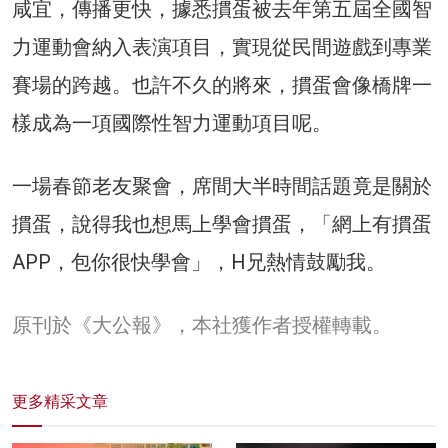
咸宜，傳播更快，據悉摜蛋被去年第五屆全國智
力運動會納入表演項目，實現從民間遊戲到專業
賽場的跨越。也許不久的將來，摜蛋會像橋牌一
樣成為一項國際性智力運動項目呢。
一場春節老友聚會，席間大半時間話題竟是關於
摜蛋，說得我也想馬上學會摜蛋，「網上有摜蛋
APP，包你很快學會」，H兄熱情鼓勵我。
原刊於《大公報》，本社獲作者授權轉載。
更多精采文章