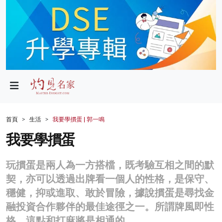
政局
教育
文化
財經
首頁
生活
我要學摜蛋 | 郭一鳴
生活
我要學摜蛋
健康
玩摜蛋是兩人為一方搭檔，既考驗互相之間的默
商業
契，亦可以透過出牌看一個人的性格，是保守、
穩健，抑或進取、敢於冒險，據說摜蛋是尋找金
科技
融投資合作夥伴的最佳途徑之一。所謂牌風即性
影片
格，這點和打麻將是相通的。