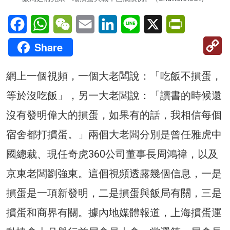
Facebook
WhatsApp
WeChat
Email
LinkedIn
Line
X
PrintFriendl
C
Share
Li
網上一個視頻，一個大老闆說：「吃飯不摜蛋，
等於沒吃飯」，另一大老闆說：「讀書的時候還
沒有發明偉大的摜蛋，如果有的話，我相信每個
宿舍都打摜蛋。」兩個大老闆分別是曾任雅虎中
國總裁、現任奇虎360公司董事長周鴻禕，以及
京東老闆劉強東。這個視頻透露幾個信息，一是
摜蛋是一項新發明，二是摜蛋與飯局有關，三是
摜蛋和商界有關。據內地媒體報道，上海摜蛋運