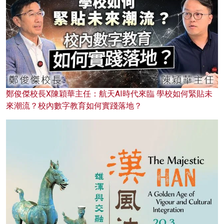
鄭俊傑校長X陳穎華主任：航天AI時代來臨 學校如何緊貼未
來潮流？校內數字教育如何實踐落地？