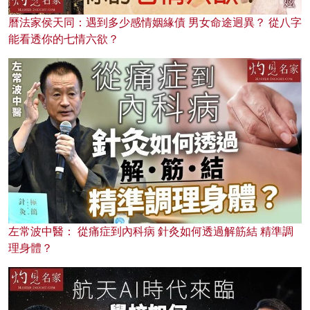
曆法家侯天同：遇到多少感情姻緣債 男女命途迥異？ 從八字
能看透你的七情六欲？
左常波中醫： 從痛症到內科病 針灸如何透過解筋結 精準調
理身體？