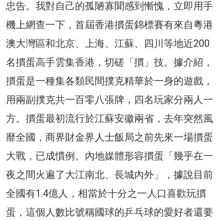
忠告。我對自己的孤陋寡聞感到慚愧，立即用手
機上網查一下，首屆香港摜蛋錦標賽有來自粵港
澳大灣區和北京、上海、江蘇、四川等地近200
名摜蛋高手雲集香港，切磋「摜」技。據介紹，
摜蛋是一種集各類民間撲克精華於一身的遊戲，
用兩副撲克共一百零八張牌，四名玩家分兩人一
方。摜蛋最初流行於江蘇安徽兩省，去年突然風
靡全國，商界財金界人士飯局之前先來一場摜蛋
大戰，已成慣例。內地媒體形容摜蛋「幾乎在一
夜之間火遍了大江南北、長城內外」，據說目前
全國有1.4億人，相當於十分之一人口喜歡玩摜
蛋，這個人數比號稱國球的乒乓球的愛好者還要