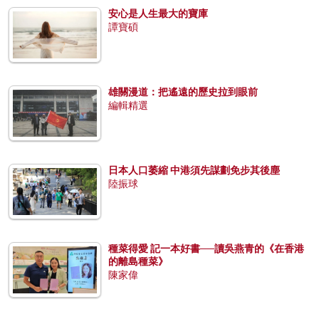
安心是人生最大的寶庫
譚寶碩
雄關漫道：把遙遠的歷史拉到眼前
編輯精選
日本人口萎縮 中港須先謀劃免步其後塵
陸振球
種菜得愛 記一本好書──讀吳燕青的《在香港
的離島種菜》
陳家偉