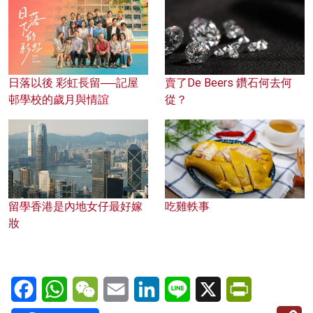
日落以後 彩虹長留──記屋
賣了De Beers 鑽石何去何
邨學校的歲月與情誼
從？
留學香港是內地女仔最好嫁
吃雞軼事
妝
Facebook
WhatsApp
WeChat
Email
LinkedIn
Line
X
PrintFriendl
C