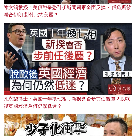
陳文鴻教授：美伊戰爭恐引伊斯蘭國家全面反撲？ 俄羅斯欲
聯合伊朗 對付北約美國？
孔永樂博士：英國十年換七相，新揆會否步前任後塵？脫歐
後英國經濟為何仍然低迷？