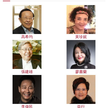
高希均
黃珍妮
張建雄
廖書蘭
李偉民
益行