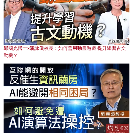
邱國光博士x潘詠儀校長：如何善用動畫遊戲 提升學習古文
動機？