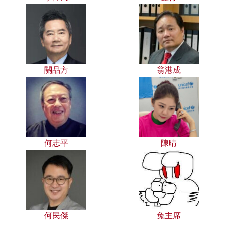
關品方
翁港成
何志平
陳晴
何民傑
兔主席