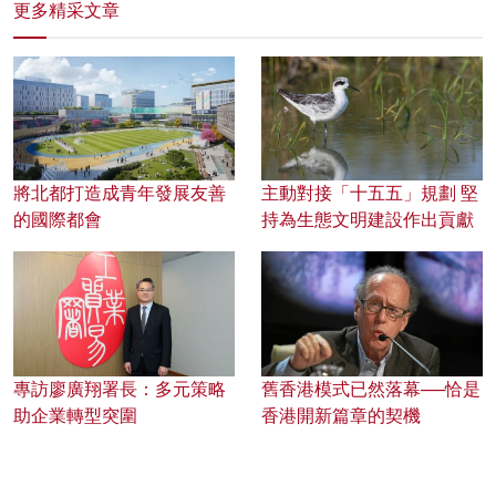
更多精采文章
將北都打造成青年發展友善
主動對接「十五五」規劃 堅
的國際都會
持為生態文明建設作出貢獻
專訪廖廣翔署長：多元策略
舊香港模式已然落幕──恰是
助企業轉型突圍
香港開新篇章的契機