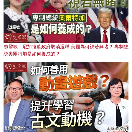
趙靈敏：尼加拉瓜政府取消選舉 美國為何視若無睹？ 專制總
統奧爾特加是如何養成的？