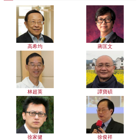
高希均
蔣匡文
林超英
譚寶碩
徐家健
徐俊祥