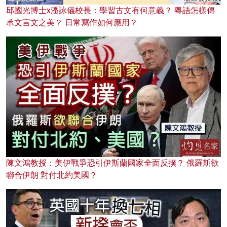
邱國光博士x潘詠儀校長：學習古文有何意義？ 粵語怎樣傳
承文言文之美？ 日常寫作如何應用？
陳文鴻教授：美伊戰爭恐引伊斯蘭國家全面反撲？ 俄羅斯欲
聯合伊朗 對付北約美國？