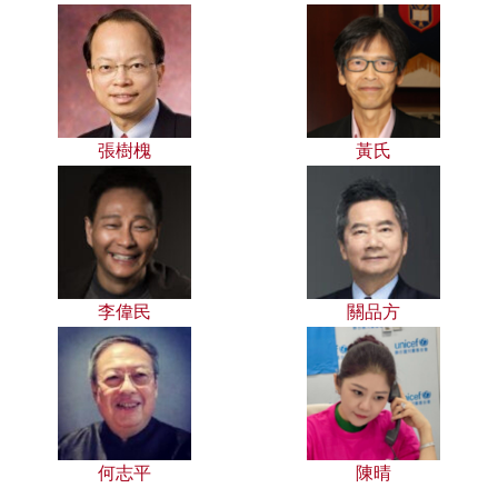
張樹槐
黃氏
李偉民
關品方
何志平
陳晴