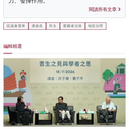
力、發揮作用。
閱讀所有文章
區議會選舉
潘燊昌
民生
愛國者治港
地區治理
編輯精選