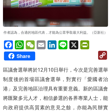
作者認為，合適的地區代表，才能為公眾爭取最大利益。（亞新社）
Facebook
WhatsApp
WeChat
Email
LinkedIn
Line
X
PrintFriendl
C
Share
Li
區議會選舉將於12月10日舉行，今次是完善選舉
制度後的首場區議會選舉，對實行「愛國者治
港」及完善地區治理具有重要意義。新的區議會
將匯聚多元人才，相信參選的各界專業人士，能
向政府提供高質素的意見之餘，亦能為民辦實