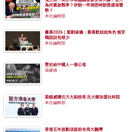
為何重啟戰爭？伊朗一早洞悉特朗普虛張聲
勢？
本社編輯部
書展2026｜葉劉淑儀：最喜歡姐姐角色 無官
職說話包袱少
本社編輯部
歷史給中國人一個公道
張建雄
梁鏡威獲任方大副校長 呂大樂加盟社科院
本社編輯部
香港五年規劃須提前布局大鵬灣