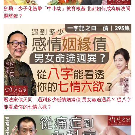
鄧飛：少子化衝擊「中小幼」教育根基 北都如何成為解決問
題關鍵？
曆法家侯天同：遇到多少感情姻緣債 男女命途迥異？ 從八字
能看透你的七情六欲？