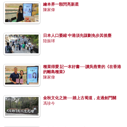
繪本界一顆閃亮新星
陳家偉
日本人口萎縮 中港須先謀劃免步其後塵
陸振球
種菜得愛 記一本好書──讀吳燕青的《在香港
的離島種菜》
陳家偉
金秋文化之旅──踏上古蜀道，走過劍門關
馮珍今