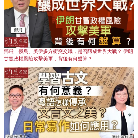
鄧飛：俄烏、美伊多方衝突交織，是否釀成世界大戰？ 伊朗
甘冒政權風險攻擊美軍，背後有何盤算？