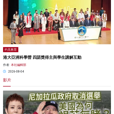
灼見教育
港大亞洲科學營 四諾獎得主與學生講解互動
作者:
本社編輯部
2026-08-04
影片