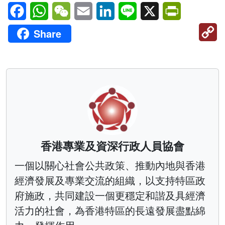
Facebook
WhatsApp
WeChat
Email
LinkedIn
Line
X
PrintFriendl
C
Share
Li
香港專業及資深行政人員協會
一個以關心社會公共政策、推動內地與香港
經濟發展及專業交流的組織，以支持特區政
府施政，共同建設一個更穩定和諧及具經濟
活力的社會，為香港特區的長遠發展盡點綿