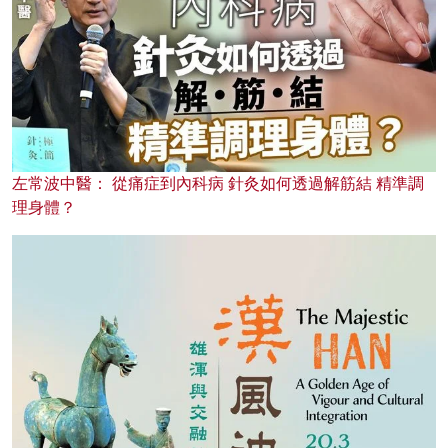
左常波中醫： 從痛症到內科病 針灸如何透過解筋結 精準調
理身體？