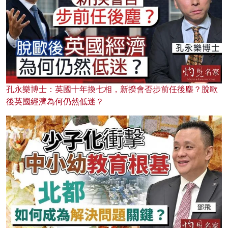
孔永樂博士：英國十年換七相，新揆會否步前任後塵？脫歐
後英國經濟為何仍然低迷？