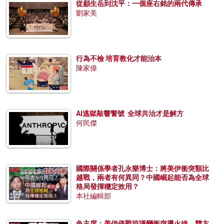
從顧生岳到沈平：一個座右銘的兩代傳承
劉家美
行為不檢 培育教化才能治本
陳家偉
AI逃獄敲響警號 全球共治才是解方
何民傑
國際關係學者孔永樂博士：將美伊衝突類比
越戰，兩者有何異同？中國崛起能否為全球
格局發揮穩定效用？
本社編輯部
兔主席：美伊停戰協議變衝突導火線，雙方