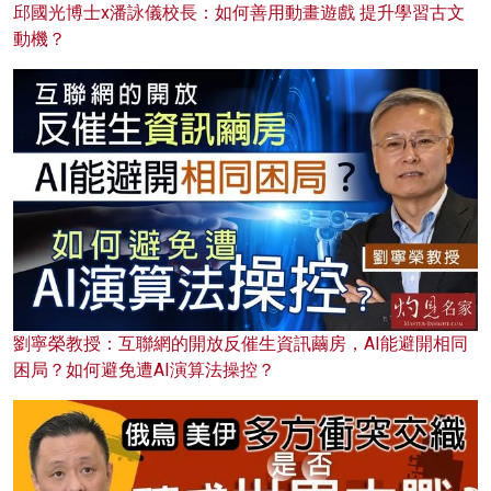
邱國光博士x潘詠儀校長：如何善用動畫遊戲 提升學習古文
動機？
劉寧榮教授：互聯網的開放反催生資訊繭房，AI能避開相同
困局？如何避免遭AI演算法操控？