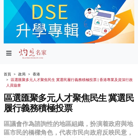
政局
教育
文化
財經
首頁
政局
香港
區選匯聚多元人才聚焦民生 冀選民履行義務積極投票 | 香港專業及資深行政
生活
人員協會
區選匯聚多元人才聚焦民生 冀選民
健康
履行義務積極投票
商業
科技
區議會作為諮詢性的地區組織，扮演着政府與地
區市民的橋樑角色，代表市民向政府反映民意，
影片