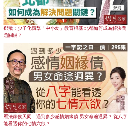
鄧飛：少子化衝擊「中小幼」教育根基 北都如何成為解決問
題關鍵？
曆法家侯天同：遇到多少感情姻緣債 男女命途迥異？ 從八字
能看透你的七情六欲？