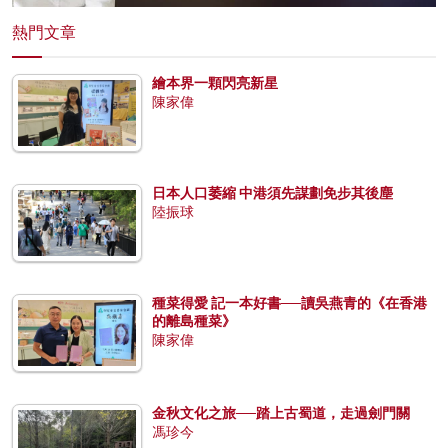
熱門文章
繪本界一顆閃亮新星
陳家偉
日本人口萎縮 中港須先謀劃免步其後塵
陸振球
種菜得愛 記一本好書──讀吳燕青的《在香港
的離島種菜》
陳家偉
金秋文化之旅──踏上古蜀道，走過劍門關
馮珍今