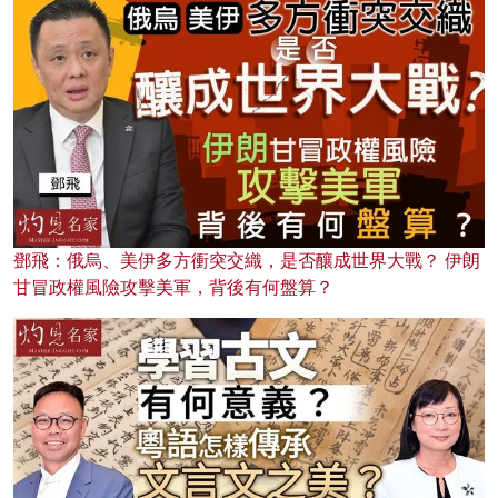
鄧飛：俄烏、美伊多方衝突交織，是否釀成世界大戰？ 伊朗
甘冒政權風險攻擊美軍，背後有何盤算？