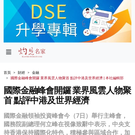
政局
教育
文化
財經
首頁
財經
金融
國際金融峰會開鑼 業界風雲人物聚首 點評中港及世界經濟 | 本社編輯部
生活
國際金融峰會開鑼 業界風雲人物聚
健康
首 點評中港及世界經濟
商業
國際金融領袖投資峰會今（7日）舉行主峰會，
科技
國務院副總理何立峰在視像致辭中表示，中央支
影片
持香港保持國際化特色，積極參與區域合作，加