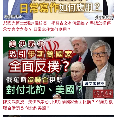
邱國光博士x潘詠儀校長：學習古文有何意義？ 粵語怎樣傳
承文言文之美？ 日常寫作如何應用？
陳文鴻教授：美伊戰爭恐引伊斯蘭國家全面反撲？ 俄羅斯欲
聯合伊朗 對付北約美國？