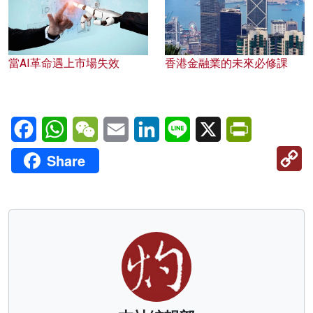
當AI革命遇上市場失效
香港金融業的未來必修課
Facebook
WhatsApp
WeChat
Email
LinkedIn
Line
X
PrintFriendl
C
Share
Li