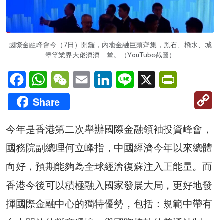
國際金融峰會今（7日）開鑼，內地金融巨頭齊集，黑石、橋水、城
堡等業界大佬濟濟一堂。（YouTube截圖）
Facebook
WhatsApp
WeChat
Email
LinkedIn
Line
X
PrintFriendl
C
Share
Li
今年是香港第二次舉辦國際金融領袖投資峰會，
國務院副總理何立峰指，中國經濟今年以來總體
向好，預期能夠為全球經濟復蘇注入正能量。而
香港今後可以積極融入國家發展大局，更好地發
揮國際金融中心的獨特優勢，包括：規範中帶有