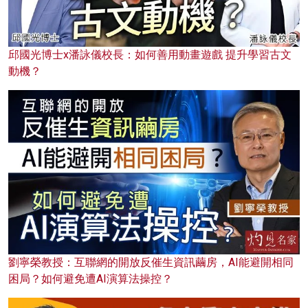
邱國光博士x潘詠儀校長：如何善用動畫遊戲 提升學習古文
動機？
劉寧榮教授：互聯網的開放反催生資訊繭房，AI能避開相同
困局？如何避免遭AI演算法操控？