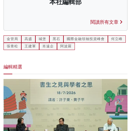
本社編輯部
閱讀所有文章
金管局
高盛
城堡
黑石
國際金融領袖投資峰會
何立峰
張青松
王建軍
肖遠企
阿波羅
編輯精選