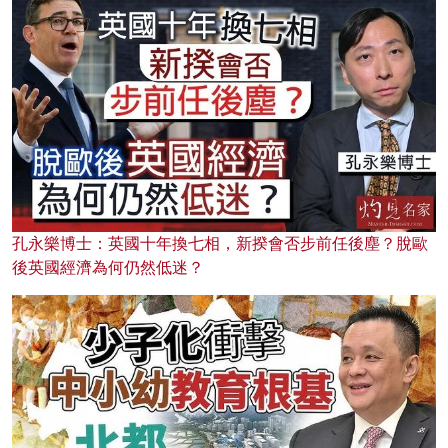
孔永樂博士：英國十年換七相，新揆會否步前任後塵？脫歐
後英國經濟為何仍然低迷？