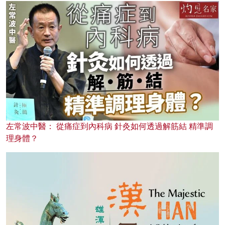
左常波中醫： 從痛症到內科病 針灸如何透過解筋結 精準調
理身體？