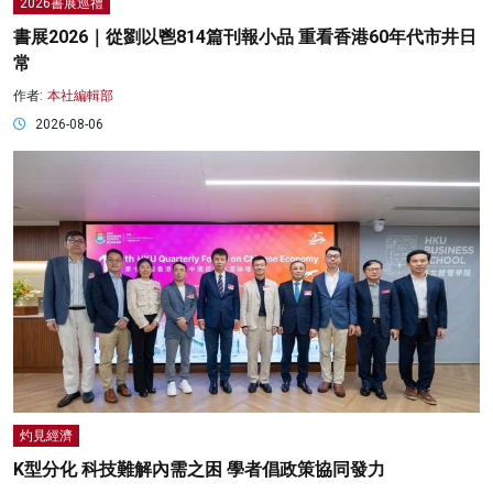
2026書展巡禮
書展2026｜從劉以鬯814篇刊報小品 重看香港60年代市井日
常
作者:
本社編輯部
2026-08-06
灼見經濟
K型分化 科技難解內需之困 學者倡政策協同發力