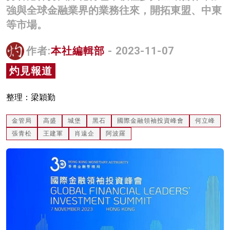
強與全球金融業界的業務往來，開拓東盟、中東
名家榜
等市場。
灼見活動
作者:
本社編輯部
- 2023-11-07
關於我們
灼見報道
整理：梁穎勤
金管局
高盛
城堡
黑石
國際金融領袖投資峰會
何立峰
張青松
王建軍
肖遠企
阿波羅