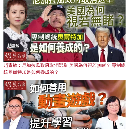
趙靈敏：尼加拉瓜政府取消選舉 美國為何視若無睹？ 專制總
統奧爾特加是如何養成的？