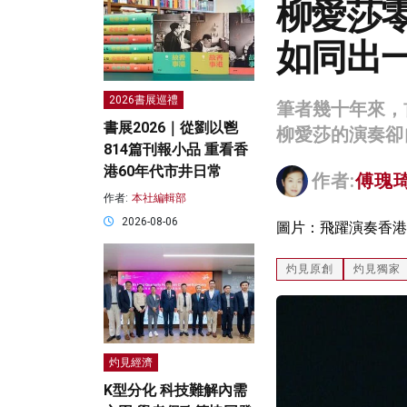
柳愛莎
如同出
2026書展巡禮
筆者幾十年來，
書展2026｜從劉以鬯
柳愛莎的演奏卻
814篇刊報小品 重看香
港60年代市井日常
作者:
傅瑰
作者:
本社編輯部
2026-08-06
圖片：飛躍演奏香港Fa
灼見原創
灼見獨家
灼見經濟
K型分化 科技難解內需