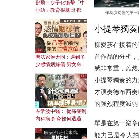
鄧飛：少子化衝擊「中
小幼」教育根基 北都如
作為演奏會的第一
何成為解決問題關鍵？
小提琴獨奏
柳愛莎在接着的
首作品的分析，
曆法家侯天同：遇到多
少感情姻緣債 男女命途
感非常重，雖然
迥異？ 從八字能看透你
小提琴獨奏的力
的七情六欲？
才演奏德布西奏
的強烈程度減弱
左常波中醫： 從痛症到
內科病 針灸如何透過解
單是在第一樂章
筋結 精準調理身體？
能力已是令人