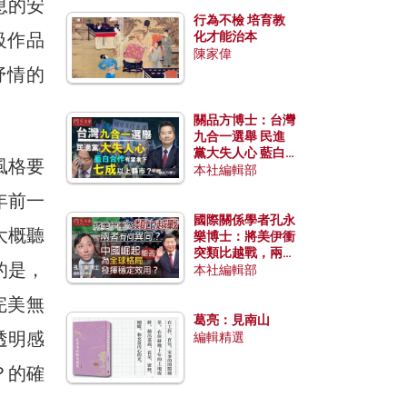
息的安
行為不檢 培育教
級作品
化才能治本
陳家偉
抒情的
關品方博士：台灣
九合一選舉 民進
黨大失人心 藍白
風格要
合作有望拿下七成
本社編輯部
以上縣市？
年前一
國際關係學者孔永
大概聽
樂博士：將美伊衝
突類比越戰，兩者
的是，
有何異同？中國崛
本社編輯部
起能否為全球格局
完美無
發揮穩定效用？
葛亮：見南山
透明感
編輯精選
？的確