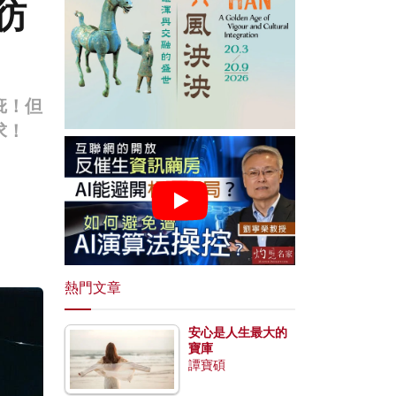
彷
疵！但
求！
熱門文章
安心是人生最大的
寶庫
譚寶碩