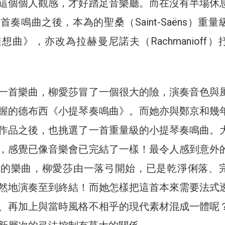
這個個人觀感，才好踏足音樂廳。而在沒有半場休
奏鳴曲之後，本為的聖桑（Saint-Saëns）重量
曲》，亦改為拉赫曼尼諾夫（Rachmanioff）
一首樂曲，柳愛莎冒了一個很大的險，演奏音色與
握的德布西《小提琴奏鳴曲》。而她亦與鄭京和幾
作品之後，也挑選了一首重量級的小提琴奏鳴曲。
，感覺已像音樂會已完結了一樣！最令人感到意外
西的樂曲，柳愛莎由一落弓開始，已是乾淨俐落、
然地演奏至到終結！而她怎樣把這首本來需要法式
、再加上與當時風格不相乎的現代素材混成一體呢