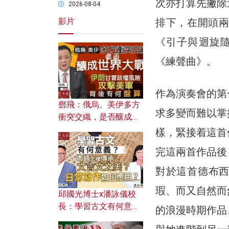
次亦打算先撇除
2026-08-04
排下，在開頭兩首
影片
《引子與迴旋隨想
《練聲曲》。
作為演奏會的第
鄧飛：俄烏、美伊多方
求多變而難以掌
衝突交織，是否釀成世
界大戰？ 伊朗甘冒政權
樣，緊接着這首
風險攻擊美軍，背後有
完這兩首作品後
何盤算？
對於這首德布
瑕、而又自然而
邱國光博士x潘詠儀校
長：學習古文有何意
的浪漫時期作品
義？ 粵語怎樣傳承文言