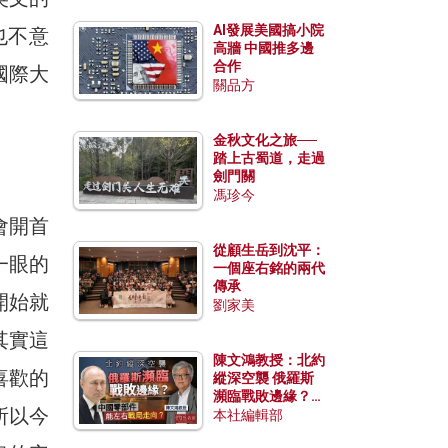
AI發展美國搞小院
初也不意
高牆 中國推多邊
合作
國際大
關品方
金秋文化之旅──
踏上古蜀道，走過
劍門關
馮珍今
會開首
從顧生岳到沈平：
一眼的
一個座右銘的兩代
傳承
開始就
劉家美
其實這
陳文鴻教授：北約
喜歡的
縱深空襲 俄羅斯
瀕臨戰敗邊緣？中
所以今
國零部件能左右戰
本社編輯部
局走向？