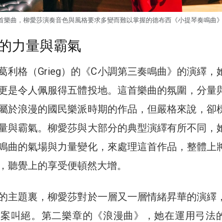
首樂曲，柳愛莎演奏音色與風格要求多變而難以掌握的德布西《小提琴奏鳴曲
的力量與霸氣
葛利格（Grieg）的《C小調第三奏鳴曲》的演繹，
更是令人佩服得五體投地。這首樂曲的氛圍，分量
屬於浪漫的國民樂派時期的作品，但嚴格來說，卻
量與霸氣。柳愛莎與大部分的典型演繹有所不同，
鳴曲的氣場與力量變化，來處理這首作品，整體上
，聽覺上的享受便頓然大增。
的主題裏，柳愛莎對於一層又一層情緒昇華的演繹
拍案叫絕。第二樂章的《浪漫曲》，她在運用弓法