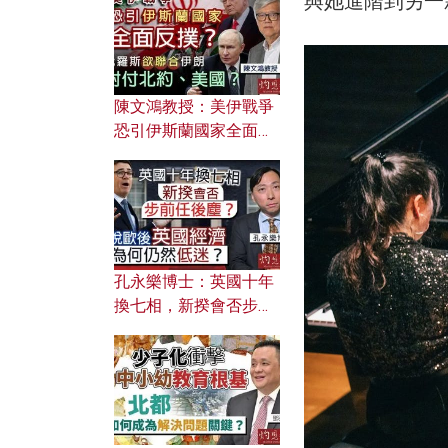
與她進階到另一
文之美？ 日常寫作如何
應用？
陳文鴻教授：美伊戰爭
恐引伊斯蘭國家全面反
撲？ 俄羅斯欲聯合伊朗
對付北約美國？
孔永樂博士：英國十年
換七相，新揆會否步前
任後塵？脫歐後英國經
濟為何仍然低迷？