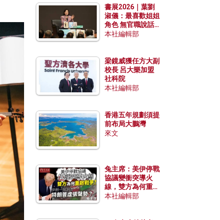
書展2026｜葉劉
淑儀：最喜歡姐姐
角色 無官職說話
包袱少
本社編輯部
梁鏡威獲任方大副
校長 呂大樂加盟
社科院
本社編輯部
香港五年規劃須提
前布局大鵬灣
來文
兔主席：美伊停戰
協議變衝突導火
線，雙方為何重啟
戰爭？伊朗一早洞
本社編輯部
悉特朗普虛張聲
勢？