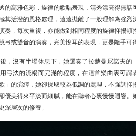
透的高雅色彩，旋律的歌唱表現，清秀漂亮得無話
極其活潑的風格處理，遠遠拋離了一般理解為強烈
演奏，每次重複，亦能做到相同程度的旋律抑揚頓
跳弓或雙音的演奏，完美悅耳的表現，更是隨手可
品後，沒有半場休息下，她選奏了拉赫曼尼諾夫的
運用弓法的流暢而完滿的程度，在這首樂曲裏可謂
歌」的演繹，她卻採取較為低調的處理，不強調抑
卻優美得來平淡而細膩，能在聽者心裏慢慢迴響。
更深層次的修養。