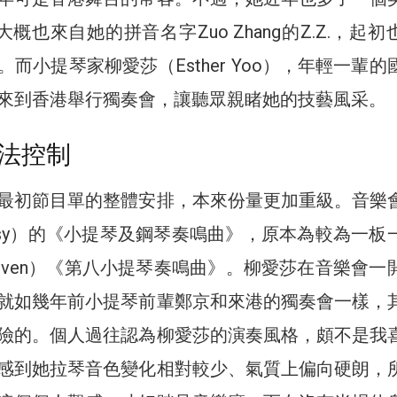
，大概也來自她的拼音名字Zuo Zhang的Z.Z.，起
而小提琴家柳愛莎（Esther Yoo），年輕一輩的
來到香港舉行獨奏會，讓聽眾親睹她的技藝風采。
法控制
最初節目單的整體安排，本來份量更加重級。音樂
ussy）的《小提琴及鋼琴奏鳴曲》，原本為較為一板
hoven）《第八小提琴奏鳴曲》。柳愛莎在音樂會一
就如幾年前小提琴前輩鄭京和來港的獨奏會一樣，
險的。個人過往認為柳愛莎的演奏風格，頗不是我
感到她拉琴音色變化相對較少、氣質上偏向硬朗，