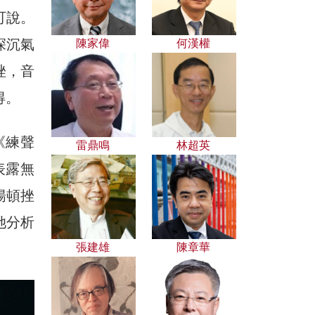
可說。
深沉氣
陳家偉
何漢權
挫，音
得。
《練聲
雷鼎鳴
林超英
表露無
揚頓挫
她分析
張建雄
陳章華