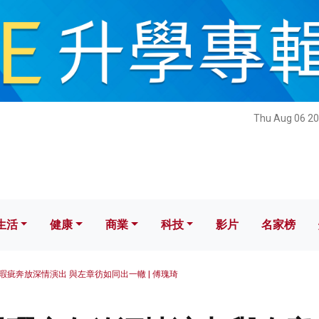
健康
商業
科技
影片
名家榜
Thu Aug 06 20
生活
健康
商業
科技
影片
名家榜
瑕疵奔放深情演出 與左章彷如同出一轍 | 傅瑰琦