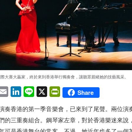
國際大賽大贏家，終於來到香港舉行獨奏會，讓聽眾親睹她的技藝風采。
pp
eChat
Email
LinkedIn
Line
X
PrintFriendly
Share
演奏香港的第一季音樂會，已來到了尾聲。兩位演
們的三重奏組合。鋼琴家左章，對於香港樂迷來說
年可是香港舞台的常客。不過，她近年也多了一個