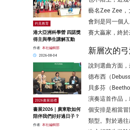
藝名Zee Zee
會到是同一個人。
灼見教育
賽大贏家，終於
港大亞洲科學營 四諾獎
得主與學生講解互動
新層次的弓
作者:
本社編輯部
2026-08-04
說到選曲方面，
德布西（Deb
貝多芬（Beet
演奏這首作品，
2026書展巡禮
個安排是相當冒
書展2026｜廣東歌如何
陪伴我們好好過日子？
類型。對於過往
作者:
本社編輯部