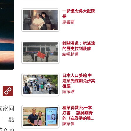
一起懷念吳大猷院
長
廖書蘭
雄關漫道：把遙遠
的歷史拉到眼前
編輯精選
日本人口萎縮 中
港須先謀劃免步其
後塵
Copy
陸振球
Link
奏家同
種菜得愛 記一本
好書──讀吳燕青
，一點
的《在香港的離島
種菜》
陳家偉
英文的