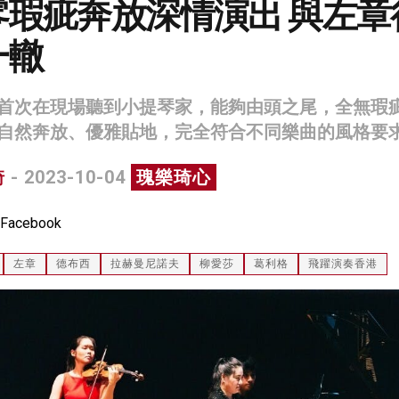
零瑕疵奔放深情演出 與左章
一轍
首次在現場聽到小提琴家，能夠由頭之尾，全無瑕
自然奔放、優雅貼地，完全符合不同樂曲的風格要
琦
- 2023-10-04
瑰樂琦心
cebook
左章
德布西
拉赫曼尼諾夫
柳愛莎
葛利格
飛躍演奏香港