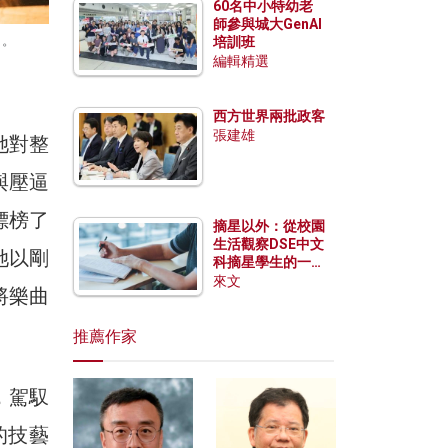
60名中小特幼老
師參與城大GenAI
》。
培訓班
編輯精選
西方世界兩批政客
張建雄
她對整
與壓逼
標榜了
摘星以外：從校園
生活觀察DSE中文
她以剛
科摘星學生的一點
特質
來文
將樂曲
推薦作家
，駕馭
的技藝