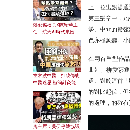
上，拉出飄盪通
第三樂章中，她
鄭俊傑校長X陳穎華主
勢。中間的撥弦
任：航天AI時代來臨 學
校如何緊貼未來潮流？
色亦極動聽。小
校內數字教育如何實踐
落地？
在兩首重型作
曲》。柳愛莎
左常波中醫：打破傳統
遺。對於這首「
中醫迷思 極簡針灸能治
頭暈、胃脹？中風應如
的對比起伏，但
何急救？
的處理，的確有
兔主席：美伊停戰協議