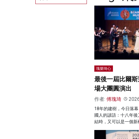
瑰樂琦心
最後一屆比爾斯
場大團圓演出
作者:
傅瑰琦
202
18年的建樹，今日落
國人的諺語：十八年後
結時，又可以是一個新