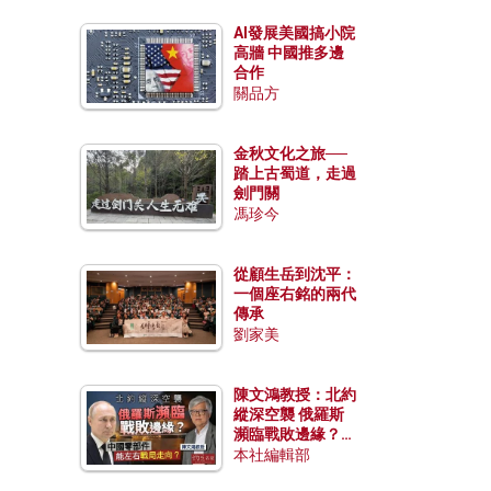
AI發展美國搞小院
高牆 中國推多邊
合作
關品方
金秋文化之旅──
踏上古蜀道，走過
劍門關
馮珍今
從顧生岳到沈平：
一個座右銘的兩代
傳承
劉家美
陳文鴻教授：北約
縱深空襲 俄羅斯
瀕臨戰敗邊緣？中
國零部件能左右戰
本社編輯部
局走向？