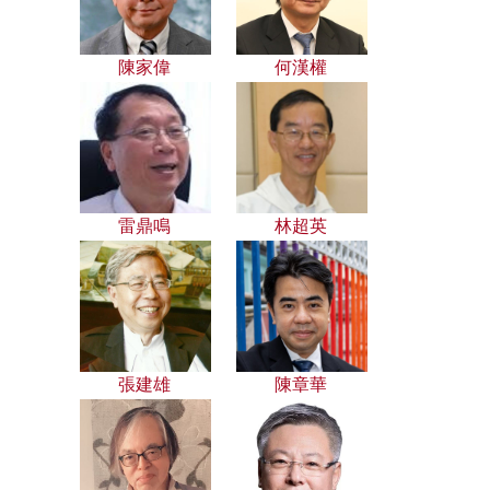
陳家偉
何漢權
雷鼎鳴
林超英
張建雄
陳章華