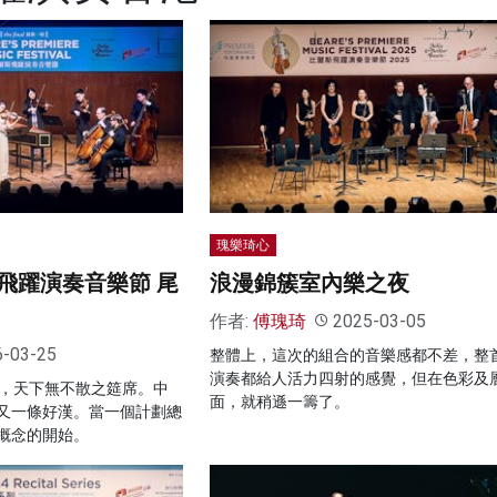
瑰樂琦心
飛躍演奏音樂節 尾
浪漫錦簇室內樂之夜
作者:
傅瑰琦
2025-03-05
6-03-25
整體上，這次的組合的音樂感都不差，整
演奏都給人活力四射的感覺，但在色彩及
幕，天下無不散之筵席。中
面，就稍遜一籌了。
又一條好漢。當一個計劃總
概念的開始。