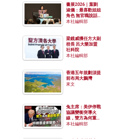
書展2026｜葉劉
淑儀：最喜歡姐姐
角色 無官職說話
包袱少
本社編輯部
梁鏡威獲任方大副
校長 呂大樂加盟
社科院
本社編輯部
香港五年規劃須提
前布局大鵬灣
來文
兔主席：美伊停戰
協議變衝突導火
線，雙方為何重啟
戰爭？伊朗一早洞
本社編輯部
悉特朗普虛張聲
勢？