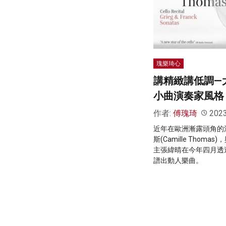
瑰樂琦心
講精緻講低調—
小曲演奏家風格
作者:
傅瑰琦
202
近年在歐洲漸露頭角的
斯(Camille Thom
主張緯晴在今年四月透
譜出動人樂曲。