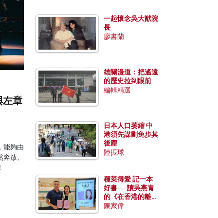
一起懷念吳大猷院
長
廖書蘭
雄關漫道：把遙遠
的歷史拉到眼前
編輯精選
與左章
日本人口萎縮 中
港須先謀劃免步其
後塵
，能夠由
陸振球
然奔放、
！
種菜得愛 記一本
好書──讀吳燕青
的《在香港的離島
種菜》
陳家偉