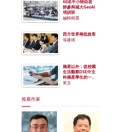
60名中小特幼老
師參與城大GenAI
培訓班
編輯精選
西方世界兩批政客
張建雄
摘星以外：從校園
生活觀察DSE中文
科摘星學生的一點
特質
來文
推薦作家