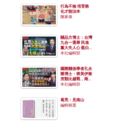
行為不檢 培育教
化才能治本
陳家偉
關品方博士：台灣
九合一選舉 民進
黨大失人心 藍白
合作有望拿下七成
本社編輯部
以上縣市？
國際關係學者孔永
樂博士：將美伊衝
突類比越戰，兩者
有何異同？中國崛
本社編輯部
起能否為全球格局
發揮穩定效用？
葛亮：見南山
編輯精選