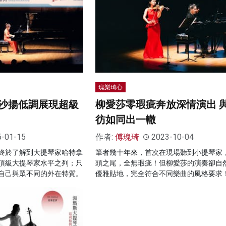
瑰樂琦心
沙揚低調展現超級
柳愛莎零瑕疵奔放深情演出 
彷如同出一轍
5-01-15
作者:
傅瑰琦
2023-10-04
終於了解到大提琴家哈特拿
筆者幾十年來，首次在現場聽到小提琴家
頂級大提琴家水平之列；只
頭之尾，全無瑕疵！但柳愛莎的演奏卻自
自己與眾不同的外在特質。
優雅貼地，完全符合不同樂曲的風格要求