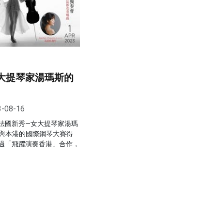
大提琴家湯瑪斯的
3-08-16
法國新秀—女大提琴家湯瑪
as)，與本港的國際鋼琴大賽得
過「飛躍演奏香港」合作，