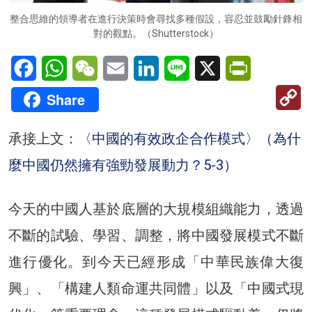
整合思維的領導者在進行決策時會尋找多種假設，容忍並鼓勵針鋒相
對的觀點。（Shutterstock）
Facebook
WhatsApp
WeChat
Email
LinkedIn
Line
X
PrintFriendl
C
Share
Li
承接上文：
〈中國的有效政企合作模式〉（為什
麼中國仍然擁有強勁發展動力？5-3）
今天的中國人基於底層的大規模組織能力，透過
不斷的試驗、學習、調整，將中國發展模式不斷
進行優化。到今天已經形成「中華民族偉大復
興」、「構建人類命運共同體」以及「中國式現