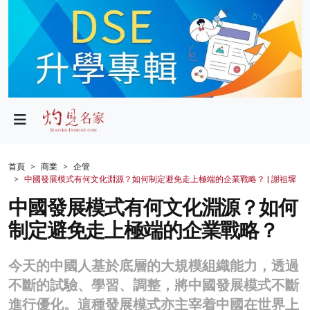
政局
教育
文化
財經
首頁
商業
企管
中國發展模式有何文化淵源？如何制定避免走上極端的企業戰略？ | 謝祖墀
生活
中國發展模式有何文化淵源？如何
健康
制定避免走上極端的企業戰略？
商業
今天的中國人基於底層的大規模組織能力，透過
科技
不斷的試驗、學習、調整，將中國發展模式不斷
影片
進行優化。這種發展模式亦主宰着中國在世界上