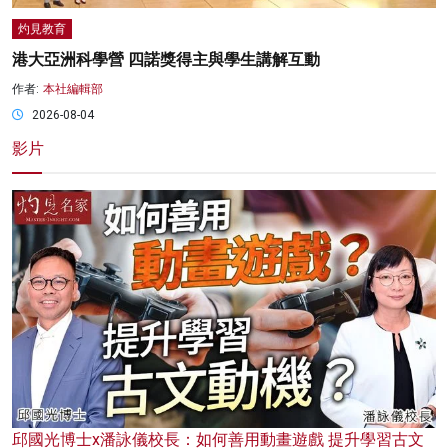
灼見教育
港大亞洲科學營 四諾獎得主與學生講解互動
作者:
本社編輯部
2026-08-04
影片
邱國光博士x潘詠儀校長：如何善用動畫遊戲 提升學習古文