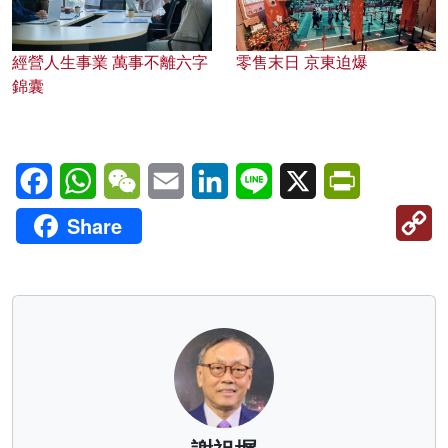
經營人生事業 萬事不離六字
零售末日 京東迫爆
錦囊
Facebook
WhatsApp
WeChat
Email
LinkedIn
Line
X
PrintFriendl
C
Share
Li