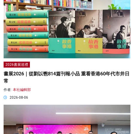
2026書展巡禮
書展2026｜從劉以鬯814篇刊報小品 重看香港60年代市井日
常
作者:
本社編輯部
2026-08-06