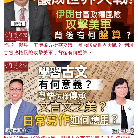
鄧飛：俄烏、美伊多方衝突交織，是否釀成世界大戰？ 伊朗
甘冒政權風險攻擊美軍，背後有何盤算？