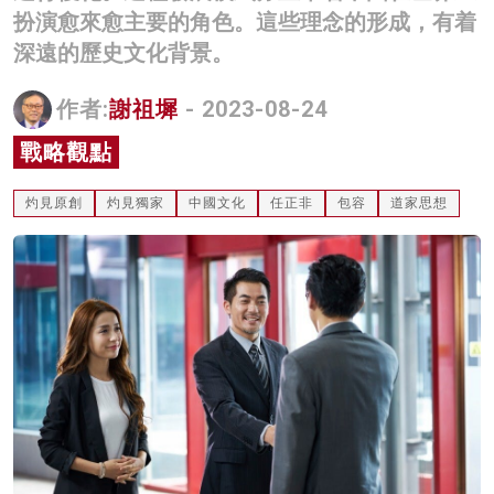
扮演愈來愈主要的角色。這些理念的形成，有着
名家榜
深遠的歷史文化背景。
灼見活動
作者:
謝祖墀
- 2023-08-24
關於我們
戰略觀點
灼見原創
灼見獨家
中國文化
任正非
包容
道家思想