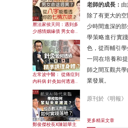
老師的成長：
由
除了有更大的空
曆法家侯天同：遇到多
少時間進深的部
少感情姻緣債 男女命途
學策略進行實
迥異？ 從八字能看透你
的七情六欲？
色，從而輔引學
一同在培養和提升
師之間互觀共學
左常波中醫： 從痛症到
業發展。
內科病 針灸如何透過解
筋結 精準調理身體？
原刊於《明報》
更多精采文章
鄭俊傑校長X陳穎華主