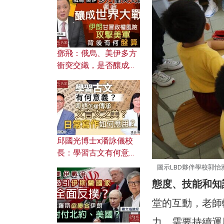
何避免遭AI演算法操
控？
鄧飛：俄烏、美伊多方
衝突交織，是否釀成世
界大戰？ 伊朗甘冒政權
風險攻擊美軍，背後有
何盤算？
邱國光博士x潘詠儀校
長：學習古文有何意
義？ 粵語怎樣傳承文言
圖示LBD夥伴學校郭
文之美？ 日常寫作如何
態度、技能和知
應用？
堂的互動，老師
力，需要持續運