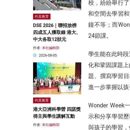
校，紛紛舉行了本
和空間去學習和
灼見教育
鐘不等；而Won
DSE 2026｜聯招放榜
四成五人獲取錄 港大、
24節課。
中大各取12狀元
作者:
本社編輯部
學生能在此時段
2026-08-05
化和鞏固課題上
題、撰寫學習目
進一步掌握以孩
灼見教育
Wonder W
港大亞洲科學營 四諾獎
示和分享學習歷
得主與學生講解互動
作者:
本社編輯部
與孩子的學習，