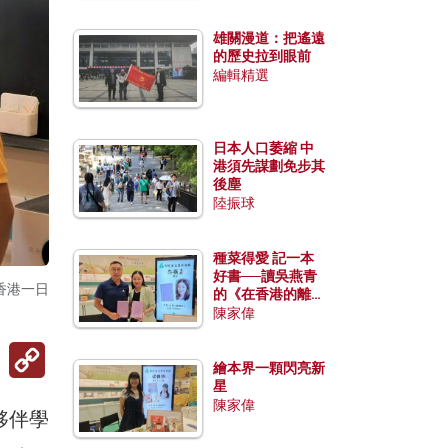
雄關漫道：把遙遠
的歷史拉到眼前
編輯精選
日本人口萎縮 中
港須先謀劃免步其
後塵
陸振球
種菜得愛 記一本
好書──讀吳燕青
香港一日
的《在香港的離島
種菜》
陳家偉
Copy
Link
繪本界一顆閃亮新
星
陳家偉
夥伴學