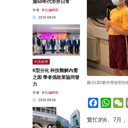
港60年代市井日常
作者:
本社編輯部
2026-08-06
灼見經濟
K型分化 科技難解內需
之困 學者倡政策協同發
圖示LBD夥伴學校郭
力
作者:
本社編輯部
Facebook
WhatsA
W
2026-08-06
繁忙的6、7月