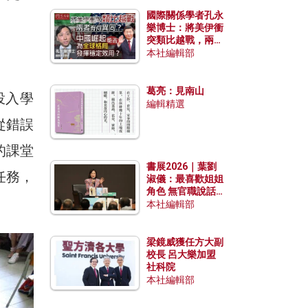
國際關係學者孔永
樂博士：將美伊衝
突類比越戰，兩者
有何異同？中國崛
本社編輯部
起能否為全球格局
發揮穩定效用？
葛亮：見南山
投入學
編輯精選
從錯誤
的課堂
書展2026｜葉劉
任務，
淑儀：最喜歡姐姐
角色 無官職說話
包袱少
本社編輯部
梁鏡威獲任方大副
校長 呂大樂加盟
社科院
本社編輯部