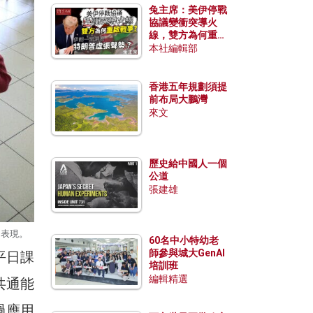
兔主席：美伊停戰
協議變衝突導火
線，雙方為何重啟
戰爭？伊朗一早洞
本社編輯部
悉特朗普虛張聲
勢？
香港五年規劃須提
前布局大鵬灣
來文
歷史給中國人一個
公道
張建雄
習表現。
60名中小特幼老
師參與城大GenAI
平日課
培訓班
編輯精選
共通能
過應用