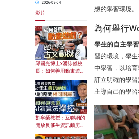
2026-08-04
想的學習環境。
影片
為何舉行Won
學生的自主學
習的環境，學生
邱國光博士x潘詠儀校
中學習，以培育
長：如何善用動畫遊戲
提升學習古文動機？
訂立明確的學習
主導自己的學習
劉寧榮教授：互聯網的
開放反催生資訊繭房，
AI能避開相同困局？如