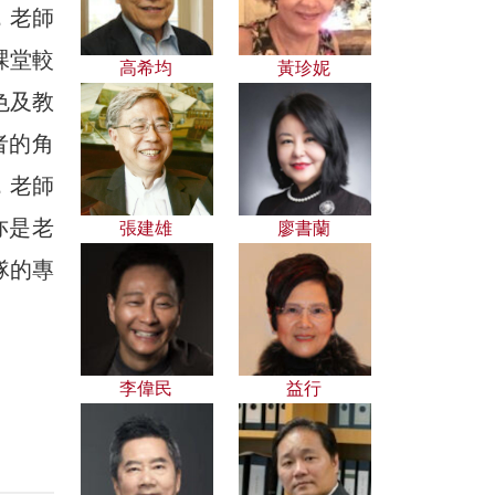
同，老師
課堂較
高希均
黃珍妮
色及教
者的角
，老師
亦是老
張建雄
廖書蘭
隊的專
李偉民
益行