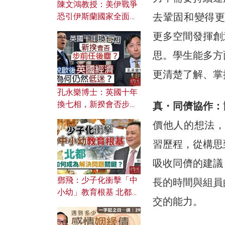
陳文鴻教授：美伊戰爭
去鞏固和變得更有
恐引伊斯蘭國家全面反
撲？ 俄羅斯欲聯合伊朗
更多空間發揮創
對付北約美國？
思。學生能多方
更清楚了解、掌
孔永樂博士：英國十年
換七相，新揆會否步前
真・同儕協作：
任後塵？脫歐後英國經
價他人的想法，是
濟為何仍然低迷？
習歷程，從構思
吸收同儕的建議
鄧飛：少子化衝擊「中
長的時間與組員
小幼」教育根基 北都如
交的能力。
何成為解決問題關鍵？