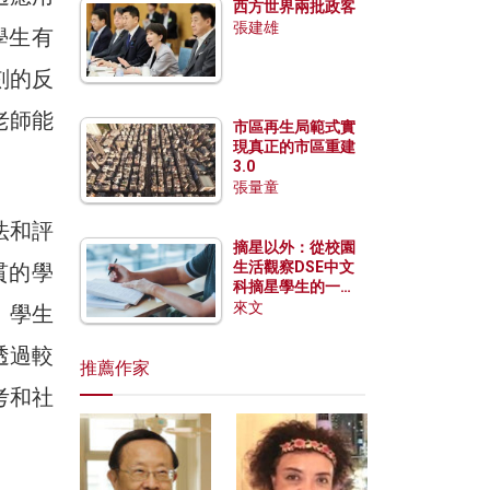
西方世界兩批政客
張建雄
學生有
刻的反
老師能
市區再生局範式實
現真正的市區重建
3.0
張量童
法和評
摘星以外：從校園
生活觀察DSE中文
貫的學
科摘星學生的一點
特質
來文
。學生
透過較
推薦作家
考和社