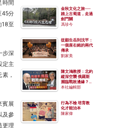
足時間
金秋文化之旅──
45分
踏上古蜀道，走過
劍門關
18至
馮珍今
從顧生岳到沈平：
一個座右銘的兩代
傳承
一步深
劉家美
設定主
陳文鴻教授：北約
元素，
縱深空襲 俄羅斯
瀕臨戰敗邊緣？中
國零部件能左右戰
本社編輯部
局走向？
來賓展
行為不檢 培育教
化才能治本
以及參
陳家偉
造更理