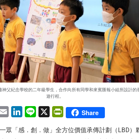
怡雅神父紀念學校的二年級學生，合作向所有同學和來賓匯報小組所設計的
遊行程。
pp
eChat
Email
LinkedIn
Line
X
PrintFriendly
Share
，一眾「感．創．做」全方位價值承傳計劃（LBD）