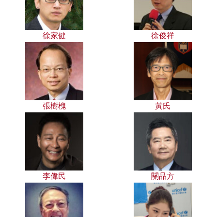
徐家健
徐俊祥
張樹槐
黃氏
李偉民
關品方