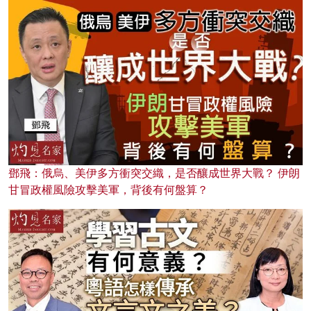
鄧飛：俄烏、美伊多方衝突交織，是否釀成世界大戰？ 伊朗
甘冒政權風險攻擊美軍，背後有何盤算？