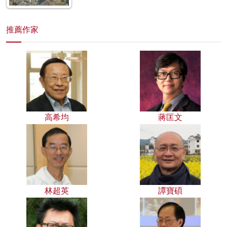
推薦作家
高希均
蔣匡文
林超英
譚寶碩