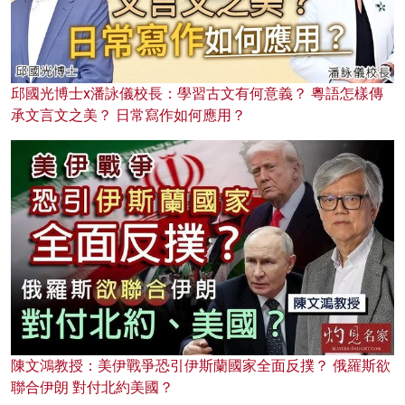
邱國光博士x潘詠儀校長：學習古文有何意義？ 粵語怎樣傳
承文言文之美？ 日常寫作如何應用？
陳文鴻教授：美伊戰爭恐引伊斯蘭國家全面反撲？ 俄羅斯欲
聯合伊朗 對付北約美國？