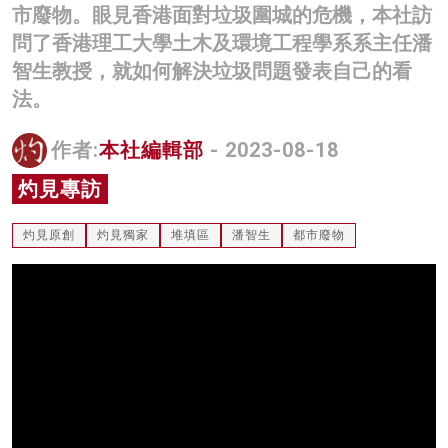
市廢物。眼見香港面對垃圾圍城的危機，本社訪
名家榜
問了香港理工大學土木及環境工程學系系主任潘
灼見活動
智生教授，就如何解決垃圾問題發表自己的看
法。
關於我們
作者:
本社編輯部
- 2023-08-18
灼見專訪
灼見原創
灼見獨家
堆填區
潘智生
都市廢物