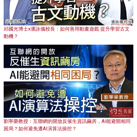
邱國光博士x潘詠儀校長：如何善用動畫遊戲 提升學習古文
動機？
劉寧榮教授：互聯網的開放反催生資訊繭房，AI能避開相同
困局？如何避免遭AI演算法操控？