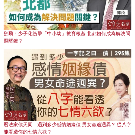
鄧飛：少子化衝擊「中小幼」教育根基 北都如何成為解決問
題關鍵？
曆法家侯天同：遇到多少感情姻緣債 男女命途迥異？ 從八字
能看透你的七情六欲？