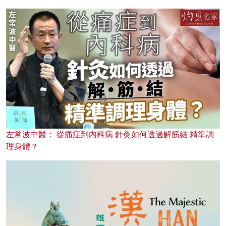
左常波中醫： 從痛症到內科病 針灸如何透過解筋結 精準調
理身體？