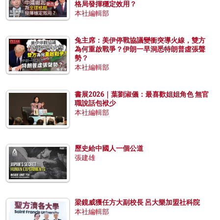
格局發揮穩定效用？
本社編輯部
兔主席：美伊停戰協議變衝突導火線，雙方
為何重啟戰爭？伊朗一早洞悉特朗普虛張聲
勢？
本社編輯部
書展2026｜葉劉淑儀：最喜歡姐姐角色 無官
職說話包袱少
本社編輯部
歷史給中國人一個公道
張建雄
梁鏡威獲任方大副校長 呂大樂加盟社科院
本社編輯部