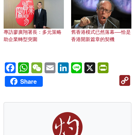
專訪廖廣翔署長：多元策略
舊香港模式已然落幕──恰是
助企業轉型突圍
香港開新篇章的契機
Facebook
WhatsApp
WeChat
Email
LinkedIn
Line
X
PrintFriendl
C
Share
Li