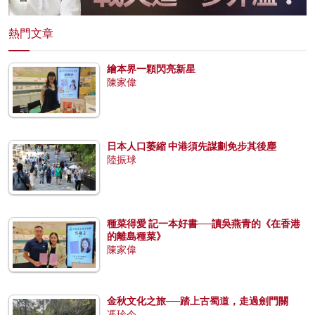
熱門文章
繪本界一顆閃亮新星
陳家偉
日本人口萎縮 中港須先謀劃免步其後塵
陸振球
種菜得愛 記一本好書──讀吳燕青的《在香港
的離島種菜》
陳家偉
金秋文化之旅──踏上古蜀道，走過劍門關
馮珍今