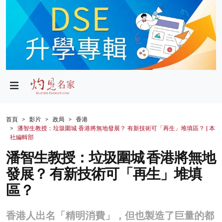
政局
教育
文化
財經
首頁
影片
政局
香港
潘智生教授：垃圾圍城 香港將無地發展？ 有新技術可「再生」堆填區？ | 本
生活
社編輯部
潘智生教授：垃圾圍城 香港將無地
健康
發展？ 有新技術可「再生」堆填
商業
區？
科技
香港人出名「精明消費」，但也製造了巨量的都
影片