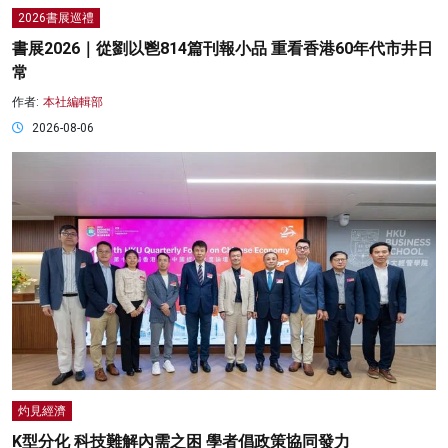
2026書展巡禮
書展2026｜從劉以鬯814篇刊報小品 重看香港60年代市井日
常
作者:
本社編輯部
2026-08-06
灼見經濟
K型分化 科技難解內需之困 學者倡政策協同發力