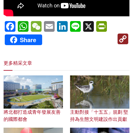
Facebook
WhatsApp
WeChat
Email
LinkedIn
Line
X
PrintFriendl
C
Share
Li
更多精采文章
將北都打造成青年發展友善
主動對接「十五五」規劃 堅
的國際都會
持為生態文明建設作出貢獻