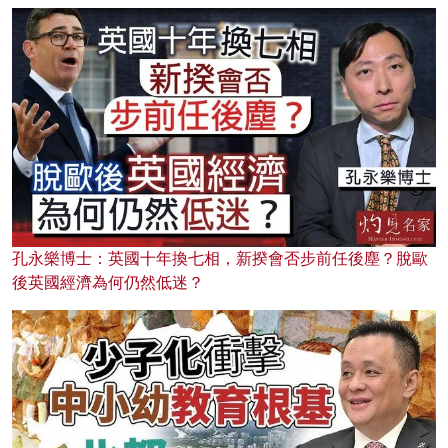
孔永樂博士：英國十年換七相，新揆會否步前任後塵？脫歐
後英國經濟為何仍然低迷？