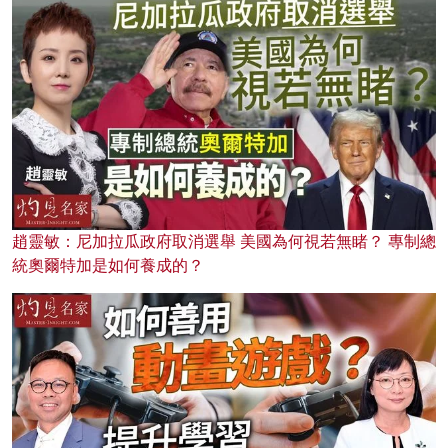
趙靈敏：尼加拉瓜政府取消選舉 美國為何視若無睹？ 專制總
統奧爾特加是如何養成的？