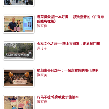
種菜得愛 記一本好書──讀吳燕青的《在香港
的離島種菜》
陳家偉
金秋文化之旅──踏上古蜀道，走過劍門關
馮珍今
從顧生岳到沈平：一個座右銘的兩代傳承
劉家美
行為不檢 培育教化才能治本
陳家偉