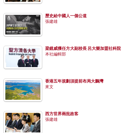
歷史給中國人一個公道
張建雄
梁鏡威獲任方大副校長 呂大樂加盟社科院
本社編輯部
香港五年規劃須提前布局大鵬灣
來文
西方世界兩批政客
張建雄