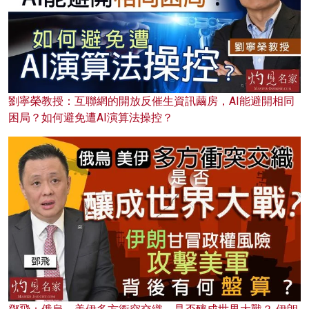
劉寧榮教授：互聯網的開放反催生資訊繭房，AI能避開相同
困局？如何避免遭AI演算法操控？