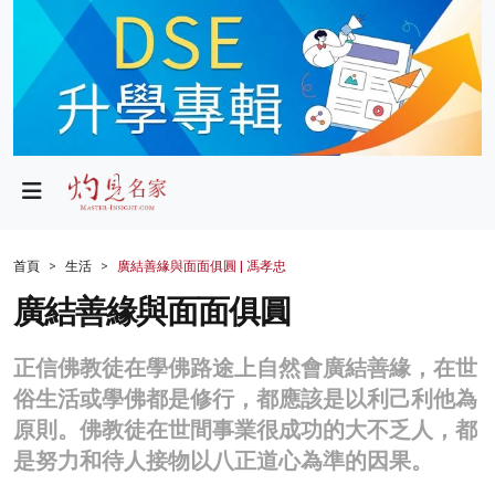
政局
教育
文化
財經
首頁
生活
廣結善緣與面面俱圓 | 馮孝忠
生活
廣結善緣與面面俱圓
健康
正信佛教徒在學佛路途上自然會廣結善緣，在世
商業
俗生活或學佛都是修行，都應該是以利己利他為
原則。佛教徒在世間事業很成功的大不乏人，都
科技
是努力和待人接物以八正道心為準的因果。
影片