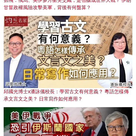
鄧飛：俄烏、美伊多方衝突交織，是否釀成世界大戰？ 伊朗
甘冒政權風險攻擊美軍，背後有何盤算？
邱國光博士x潘詠儀校長：學習古文有何意義？ 粵語怎樣傳
承文言文之美？ 日常寫作如何應用？