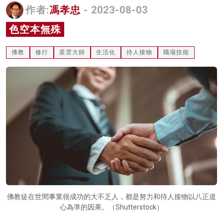
作者:
馮孝忠
- 2023-08-03
名家榜
色空本無殊
灼見活動
佛教
修行
星雲大師
生活化
待人接物
職場技能
關於我們
佛教徒在世間事業很成功的大不乏人，都是努力和待人接物以八正道
心為準的因果。（Shutterstock）