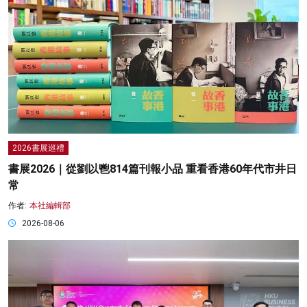
2026書展巡禮
書展2026｜從劉以鬯814篇刊報小品 重看香港60年代市井日
常
作者:
本社編輯部
2026-08-06