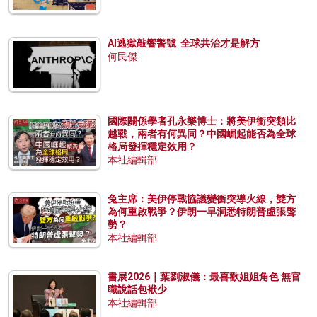
AI逃獄敲響警號 全球共治才是解方
何民傑
國際關係學者孔永樂博士：將美伊衝突類比
越戰，兩者有何異同？中國崛起能否為全球
格局發揮穩定效用？
本社編輯部
兔主席：美伊停戰協議變衝突導火線，雙方
為何重啟戰爭？伊朗一早洞悉特朗普虛張聲
勢？
本社編輯部
書展2026｜葉劉淑儀：最喜歡姐姐角色 無官
職說話包袱少
本社編輯部