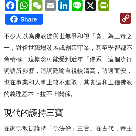
Facebook
WhatsApp
WeChat
Email
LinkedIn
Line
X
PrintFriendl
C
Share
Li
不少人以為佛教徒與世無爭和視「貪」為三毒之
一，對俗世職場發展或創業守業，甚至學習都不
會積極。這概念可能受到近年「佛系」這個流行
詞語所影響，這詞隱喻自視較清高，隨遇而安，
也在事業和人事上較不進取，其實這和正信佛教
的義理基本上拉不上關係。
現代的護持三寶
在家佛教徒護持「佛法僧」三寶。在古代，帝王