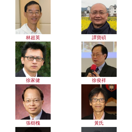
林超英
譚寶碩
徐家健
徐俊祥
張樹槐
黃氏