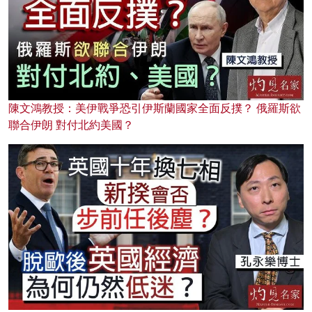
陳文鴻教授：美伊戰爭恐引伊斯蘭國家全面反撲？ 俄羅斯欲
聯合伊朗 對付北約美國？