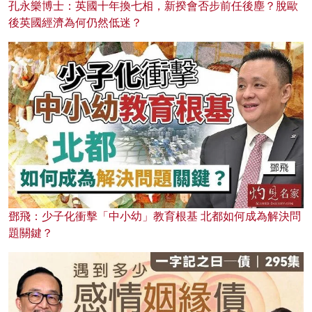
孔永樂博士：英國十年換七相，新揆會否步前任後塵？脫歐
後英國經濟為何仍然低迷？
鄧飛：少子化衝擊「中小幼」教育根基 北都如何成為解決問
題關鍵？