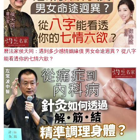
曆法家侯天同：遇到多少感情姻緣債 男女命途迥異？ 從八字
能看透你的七情六欲？