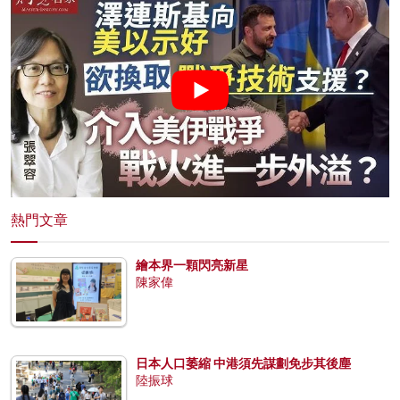
熱門文章
繪本界一顆閃亮新星
陳家偉
日本人口萎縮 中港須先謀劃免步其後塵
陸振球