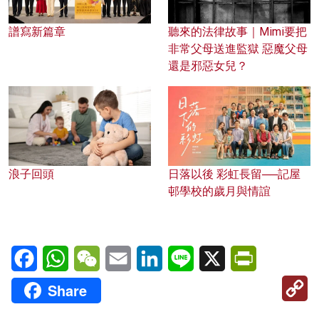
譜寫新篇章
聽來的法律故事｜Mimi要把
非常父母送進監獄 惡魔父母
還是邪惡女兒？
浪子回頭
日落以後 彩虹長留──記屋
邨學校的歲月與情誼
Facebook
WhatsApp
WeChat
Email
LinkedIn
Line
X
PrintFriendl
C
Share
Li