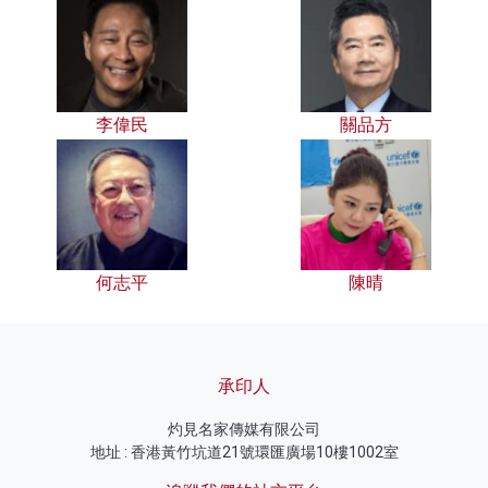
李偉民
關品方
何志平
陳晴
承印人
灼見名家傳媒有限公司
地址 : 香港黃竹坑道21號環匯廣場10樓1002室