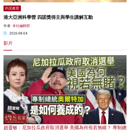
灼見教育
港大亞洲科學營 四諾獎得主與學生講解互動
作者:
本社編輯部
2026-08-04
影片
趙靈敏：尼加拉瓜政府取消選舉 美國為何視若無睹？ 專制總