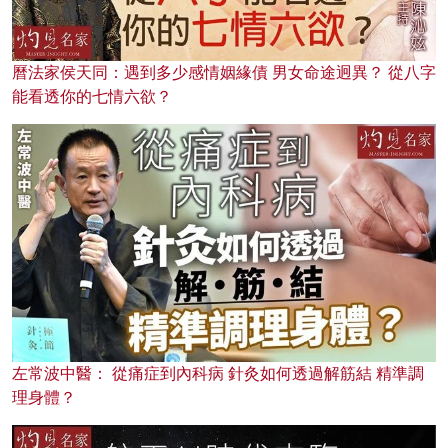
曆法家侯天同：遇到多少感情姻緣債 男女命途迥異？ 從八字
能看透你的七情六欲？
左常波中醫： 從痛症到內科病 針灸如何透過解筋結 精準調
理身體？