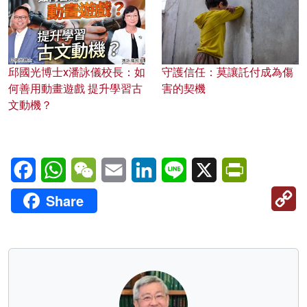
邱國光博士x潘詠儀校長：如
守護信任：莫讓託付成為傷
何善用動畫遊戲 提升學習古
害的契機
文動機？
Facebook
WhatsApp
WeChat
Email
LinkedIn
Line
X
PrintFriendl
C
Share
Li