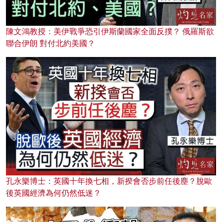
陳文鴻教授：美伊戰爭恐引伊斯蘭國家全面反撲？ 俄羅斯欲
聯合伊朗 對付北約美國？
孔永樂博士：英國十年換七相，新揆會否步前任後塵？脫歐
後英國經濟為何仍然低迷？