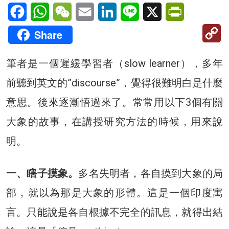
Facebook
WhatsApp
WeChat
Email
LinkedIn
Line
X
PrintFriendl
C
Share
Li
筆者是一個遲緩學習者（slow learner），多年
前聽到英文的”discourse”，覺得很難明白是什麼
意思。後來逐漸悟過來了。常常用以下3個有關
大象的故事，在講授研究方法的時候，用來說
明。
一、瞎子摸象。
多名失明者，各自摸到大象的局
部，就以為那是大象的形體。這是一個印度寓
言。只能說是各自根據不完全的訊息，就得出結