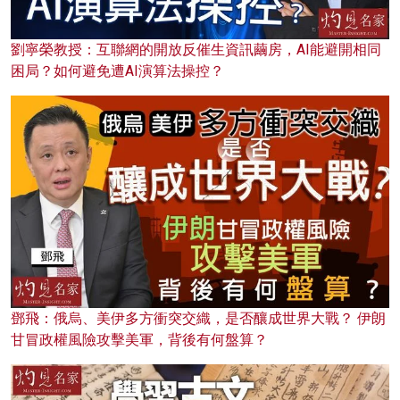
劉寧榮教授：互聯網的開放反催生資訊繭房，AI能避開相同
困局？如何避免遭AI演算法操控？
鄧飛：俄烏、美伊多方衝突交織，是否釀成世界大戰？ 伊朗
甘冒政權風險攻擊美軍，背後有何盤算？