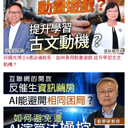
邱國光博士x潘詠儀校長：如何善用動畫遊戲 提升學習古文
動機？