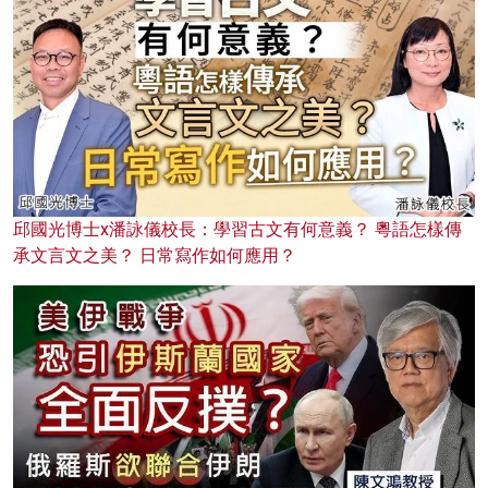
邱國光博士x潘詠儀校長：學習古文有何意義？ 粵語怎樣傳
承文言文之美？ 日常寫作如何應用？