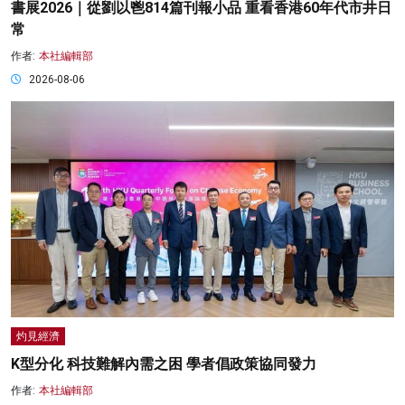
書展2026｜從劉以鬯814篇刊報小品 重看香港60年代市井日
常
作者:
本社編輯部
2026-08-06
灼見經濟
K型分化 科技難解內需之困 學者倡政策協同發力
作者:
本社編輯部