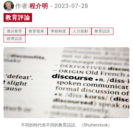
作者:
程介明
- 2023-07-28
名家榜
教育評論
灼見活動
應試教育
教育發展
學校制度
人力規劃
教育話語
關於我們
經濟話語
不同的時代有不同的教育話語。（Shutterstock）