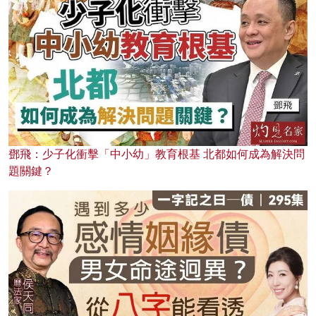
鄧飛：少子化衝擊「中小幼」教育根基 北都如何成為解決問
題關鍵？