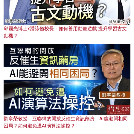
邱國光博士x潘詠儀校長：如何善用動畫遊戲 提升學習古文
動機？
劉寧榮教授：互聯網的開放反催生資訊繭房，AI能避開相同
困局？如何避免遭AI演算法操控？