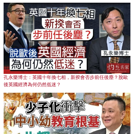
孔永樂博士：英國十年換七相，新揆會否步前任後塵？脫歐
後英國經濟為何仍然低迷？