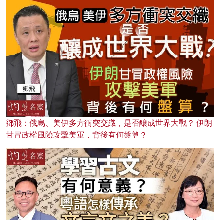
鄧飛：俄烏、美伊多方衝突交織，是否釀成世界大戰？ 伊朗
甘冒政權風險攻擊美軍，背後有何盤算？