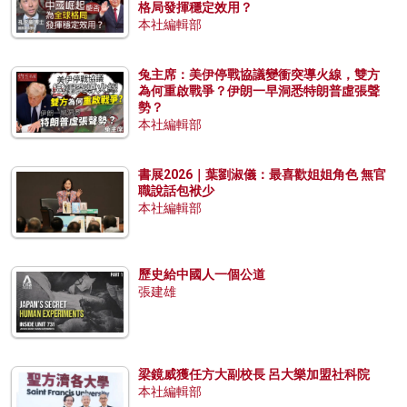
格局發揮穩定效用？
本社編輯部
兔主席：美伊停戰協議變衝突導火線，雙方
為何重啟戰爭？伊朗一早洞悉特朗普虛張聲
勢？
本社編輯部
書展2026｜葉劉淑儀：最喜歡姐姐角色 無官
職說話包袱少
本社編輯部
歷史給中國人一個公道
張建雄
梁鏡威獲任方大副校長 呂大樂加盟社科院
本社編輯部