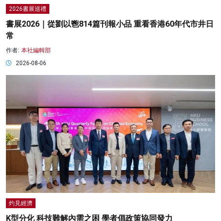
2026書展巡禮
書展2026｜從劉以鬯814篇刊報小品 重看香港60年代市井日
常
作者:
本社編輯部
2026-08-06
灼見經濟
K型分化 科技難解內需之困 學者倡政策協同發力