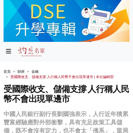
政局
教育
文化
財經
首頁
財經
金融
受國際收支、儲備支撐 人行稱人民幣不會出現單邊市 | 本社編輯部
生活
受國際收支、儲備支撐 人行稱人民
健康
幣不會出現單邊市
商業
中國人民銀行副行長劉國強表示，人行近年積累
科技
豐富經驗應對外部衝擊，具有充足政策工具儲
影片
備，既不會沒有定力，也不會太「佛系」，當局