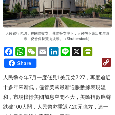
人民銀行強調，在國際收支、儲備等支撐下，人民幣不會出現單邉
市，仍會保持雙向波動。（Shutterstock）
Facebook
WhatsApp
WeChat
Email
LinkedIn
Line
X
PrintFriendl
C
Share
Li
人民幣今年7月一度低見1美元兌7.27，再度迫近
十多年來新低，儘管美國最新通脹數據表現溫
和，市場憧憬美國加息空間不大，美匯指數應聲
跌破100大關，人民幣亦重返7.20元強方，這一