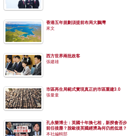
香港五年規劃須提前布局大鵬灣
來文
西方世界兩批政客
張建雄
市區再生局範式實現真正的市區重建3.0
張量童
孔永樂博士：英國十年換七相，新揆會否步
前任後塵？脫歐後英國經濟為何仍然低迷？
本社編輯部