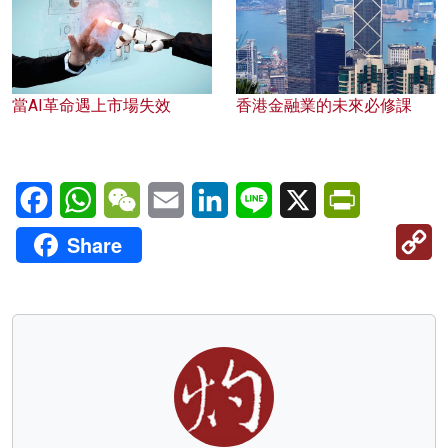
當AI革命遇上市場失效
香港金融業的未來必修課
Facebook
WhatsApp
WeChat
Email
LinkedIn
Line
X
PrintFriendl
C
Share
Li