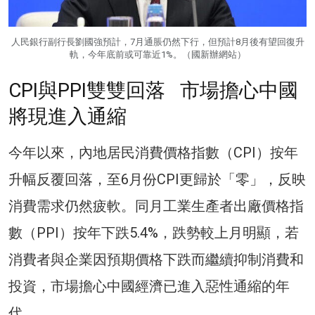
人民銀行副行長劉國強預計，7月通脹仍然下行，但預計8月後有望回復升
軌，今年底前或可靠近1%。（國新辦網站）
CPI與PPI雙雙回落 市場擔心中國
將現進入通縮
今年以來，內地居民消費價格指數（CPI）按年
升幅反覆回落，至6月份CPI更歸於「零」，反映
消費需求仍然疲軟。同月工業生產者出廠價格指
數（PPI）按年下跌5.4%，跌勢較上月明顯，若
消費者與企業因預期價格下跌而繼續抑制消費和
投資，市場擔心中國經濟已進入惡性通縮的年
代。