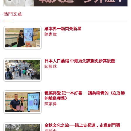
熱門文章
繪本界一顆閃亮新星
陳家偉
日本人口萎縮 中港須先謀劃免步其後塵
陸振球
種菜得愛 記一本好書──讀吳燕青的《在香港
的離島種菜》
陳家偉
金秋文化之旅──踏上古蜀道，走過劍門關
馮珍今