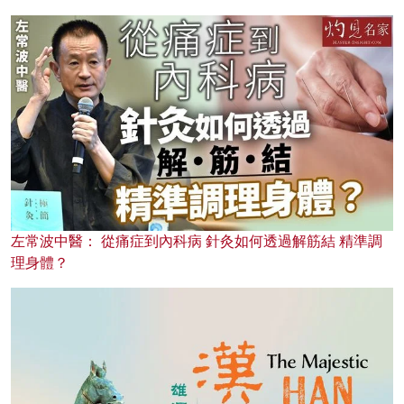
左常波中醫： 從痛症到內科病 針灸如何透過解筋結 精準調
理身體？