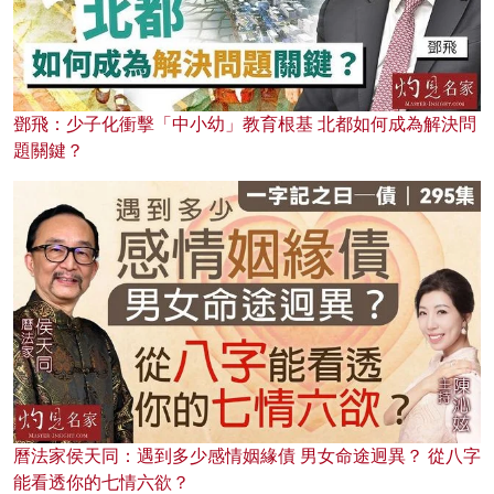
鄧飛：少子化衝擊「中小幼」教育根基 北都如何成為解決問
題關鍵？
曆法家侯天同：遇到多少感情姻緣債 男女命途迥異？ 從八字
能看透你的七情六欲？