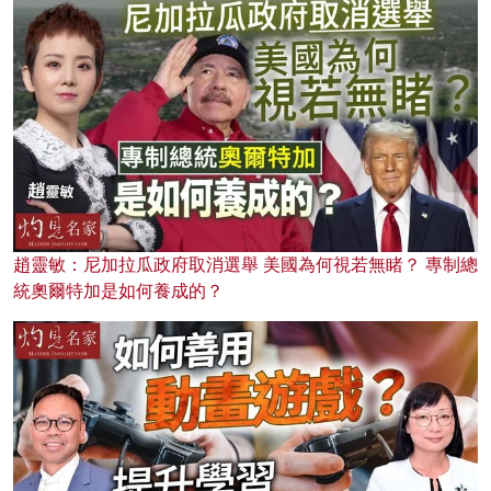
趙靈敏：尼加拉瓜政府取消選舉 美國為何視若無睹？ 專制總
統奧爾特加是如何養成的？