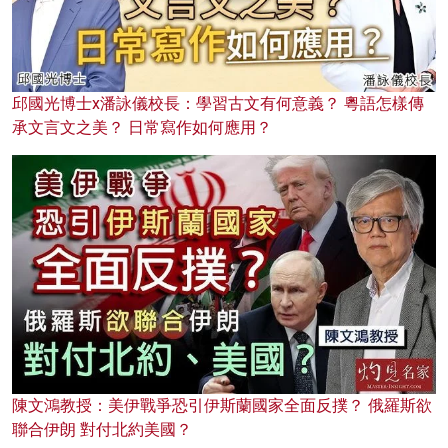
邱國光博士x潘詠儀校長：學習古文有何意義？ 粵語怎樣傳
承文言文之美？ 日常寫作如何應用？
陳文鴻教授：美伊戰爭恐引伊斯蘭國家全面反撲？ 俄羅斯欲
聯合伊朗 對付北約美國？