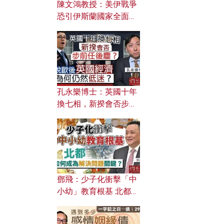
陳文鴻教授：美伊戰爭
恐引伊斯蘭國家全面反
撲？ 俄羅斯欲聯合伊朗
對付北約美國？
孔永樂博士：英國十年
換七相，新揆會否步前
任後塵？脫歐後英國經
濟為何仍然低迷？
鄧飛：少子化衝擊「中
小幼」教育根基 北都如
何成為解決問題關鍵？