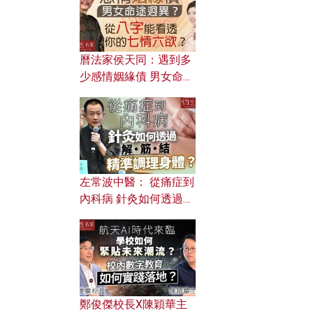
曆法家侯天同：遇到多
少感情姻緣債 男女命途
迥異？ 從八字能看透你
的七情六欲？
左常波中醫： 從痛症到
內科病 針灸如何透過解
筋結 精準調理身體？
鄭俊傑校長X陳穎華主