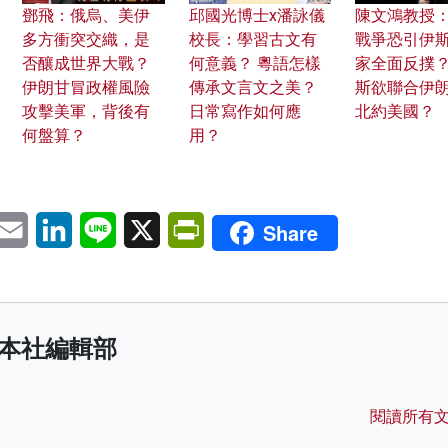
鄧飛：俄烏、美伊
邱國光博士x潘詠儀
陳文鴻教授
多方衝突交織，是
校長：學習古文有
戰爭恐引伊
否釀成世界大戰？
何意義？ 粵語怎樣
家全面反撲？
伊朗甘冒政權風險
傳承文言文之美？
斯欲聯合伊朗
攻擊美軍，背後有
日常寫作如何應
北約美國？
何盤算？
用？
pp
eChat
Email
LinkedIn
Line
X
PrintFriendly
Share
本社編輯部
閱讀所有