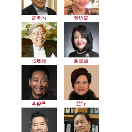
高希均
黃珍妮
張建雄
廖書蘭
李偉民
益行