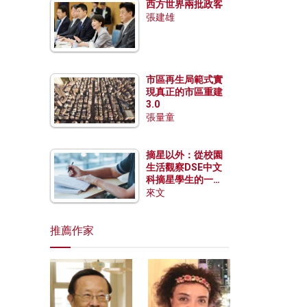
西方世界兩批政客
張建雄
市區再生局範式實
現真正的市區重建
3.0
張量童
摘星以外：從校園
生活觀察DSE中文
科摘星學生的一點
特質
來文
推薦作家