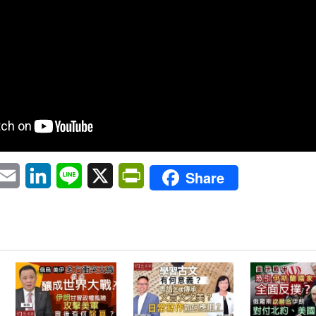
pp
eChat
Email
LinkedIn
Line
X
PrintFriendly
Share