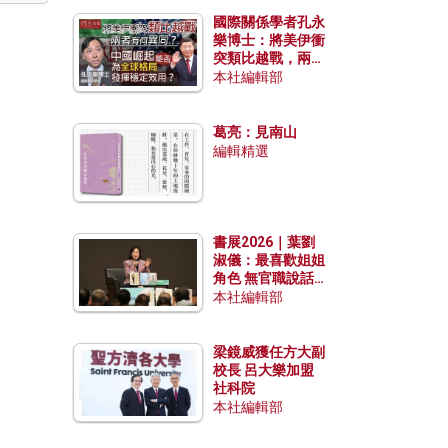
國際關係學者孔永
樂博士：將美伊衝
突類比越戰，兩者
有何異同？中國崛
本社編輯部
起能否為全球格局
發揮穩定效用？
葛亮：見南山
編輯精選
書展2026｜葉劉
淑儀：最喜歡姐姐
角色 無官職說話
包袱少
本社編輯部
梁鏡威獲任方大副
校長 呂大樂加盟
社科院
本社編輯部