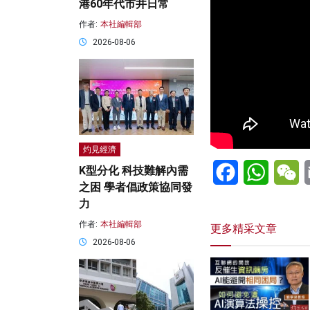
港60年代市井日常
作者:
本社編輯部
2026-08-06
灼見經濟
Facebook
WhatsA
W
K型分化 科技難解內需
之困 學者倡政策協同發
力
作者:
本社編輯部
更多精采文章
2026-08-06