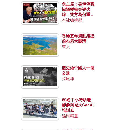
兔主席：美伊停戰
協議變衝突導火
線，雙方為何重啟
戰爭？伊朗一早洞
本社編輯部
悉特朗普虛張聲
勢？
香港五年規劃須提
前布局大鵬灣
來文
歷史給中國人一個
公道
張建雄
60名中小特幼老
師參與城大GenAI
培訓班
編輯精選