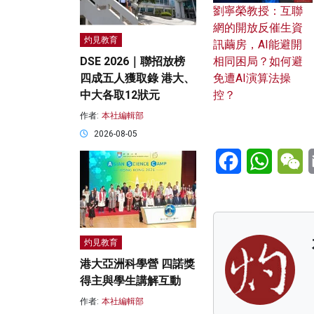
劉寧榮教授：互聯
網的開放反催生資
灼見教育
訊繭房，AI能避開
相同困局？如何避
DSE 2026｜聯招放榜
免遭AI演算法操
四成五人獲取錄 港大、
控？
中大各取12狀元
作者:
本社編輯部
2026-08-05
Facebook
WhatsA
W
灼見教育
港大亞洲科學營 四諾獎
得主與學生講解互動
作者:
本社編輯部