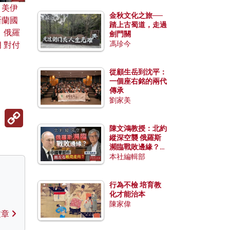
：美伊
金秋文化之旅──
斯蘭國
踏上古蜀道，走過
 俄羅
劍門關
馮珍今
 對付
從顧生岳到沈平：
一個座右銘的兩代
傳承
劉家美
Copy
Link
陳文鴻教授：北約
縱深空襲 俄羅斯
瀕臨戰敗邊緣？中
國零部件能左右戰
本社編輯部
局走向？
行為不檢 培育教
化才能治本
陳家偉
文章