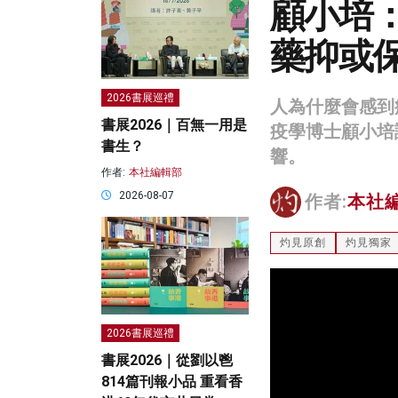
顧小培
藥抑或
2026書展巡禮
人為什麼會感到
書展2026｜百無一用是
疫學博士顧小培
書生？
響。
作者:
本社編輯部
2026-08-07
作者:
本社
灼見原創
灼見獨家
2026書展巡禮
書展2026｜從劉以鬯
814篇刊報小品 重看香