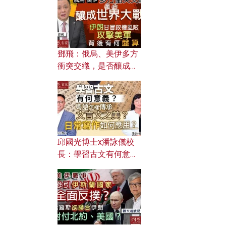
何避免遭AI演算法操
控？
鄧飛：俄烏、美伊多方
衝突交織，是否釀成世
界大戰？ 伊朗甘冒政權
風險攻擊美軍，背後有
何盤算？
邱國光博士x潘詠儀校
長：學習古文有何意
義？ 粵語怎樣傳承文言
文之美？ 日常寫作如何
應用？