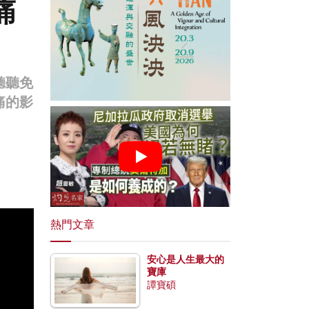
痛
聽聽免
痛的影
熱門文章
安心是人生最大的
寶庫
譚寶碩