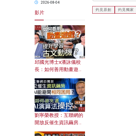
2026-08-04
灼見原創
灼見獨家
影片
邱國光博士x潘詠儀校
長：如何善用動畫遊戲
提升學習古文動機？
劉寧榮教授：互聯網的
開放反催生資訊繭房，
AI能避開相同困局？如