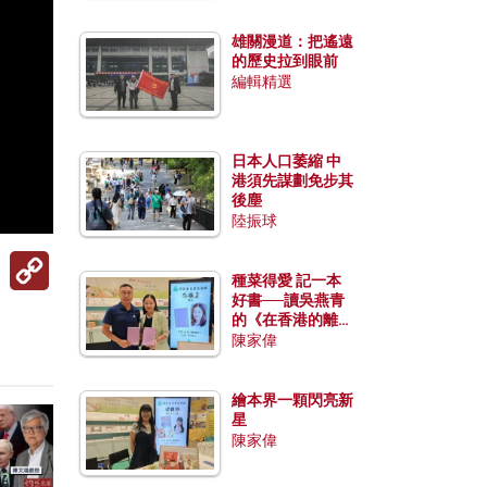
雄關漫道：把遙遠
的歷史拉到眼前
編輯精選
日本人口萎縮 中
港須先謀劃免步其
後塵
陸振球
Copy
Link
種菜得愛 記一本
好書──讀吳燕青
的《在香港的離島
種菜》
陳家偉
繪本界一顆閃亮新
星
陳家偉