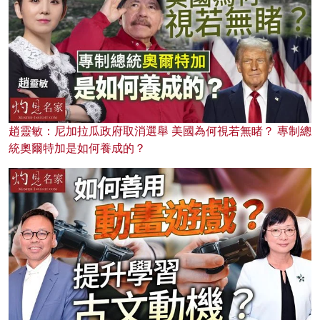
趙靈敏：尼加拉瓜政府取消選舉 美國為何視若無睹？ 專制總
統奧爾特加是如何養成的？