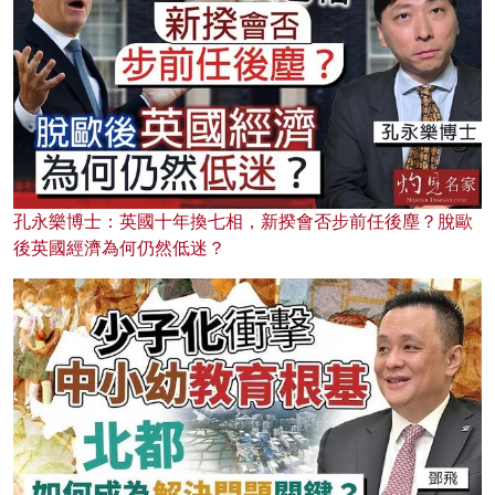
孔永樂博士：英國十年換七相，新揆會否步前任後塵？脫歐
後英國經濟為何仍然低迷？