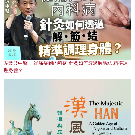
左常波中醫： 從痛症到內科病 針灸如何透過解筋結 精準調
理身體？