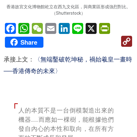
香港故宮文化博物館屹立在西九文化區，與商業區形成強烈對比。
（Shutterstock）
Facebook
WhatsApp
WeChat
Email
LinkedIn
Line
X
PrintFriendl
C
Share
Li
承接上文：
〈無端鑿破乾坤秘，禍始羲皇一畫時
──香港傳奇的未來
〉
人的本質不是一台倒模製造出來的
機器……而應如一棵樹，能根據他們
發自內心的本性和取向，在所有方