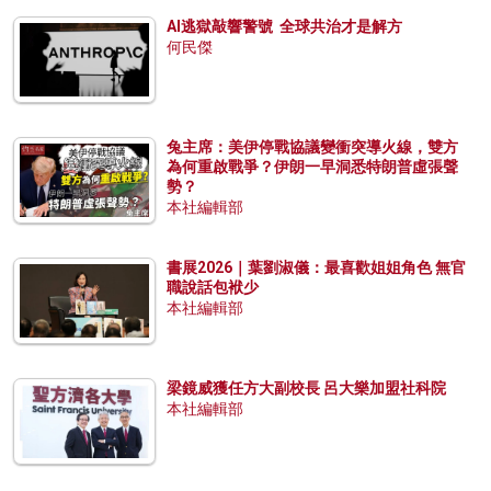
AI逃獄敲響警號 全球共治才是解方
何民傑
兔主席：美伊停戰協議變衝突導火線，雙方
為何重啟戰爭？伊朗一早洞悉特朗普虛張聲
勢？
本社編輯部
書展2026｜葉劉淑儀：最喜歡姐姐角色 無官
職說話包袱少
本社編輯部
梁鏡威獲任方大副校長 呂大樂加盟社科院
本社編輯部