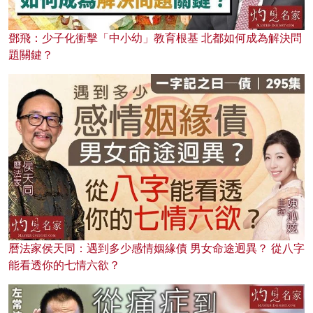
鄧飛：少子化衝擊「中小幼」教育根基 北都如何成為解決問
題關鍵？
曆法家侯天同：遇到多少感情姻緣債 男女命途迥異？ 從八字
能看透你的七情六欲？