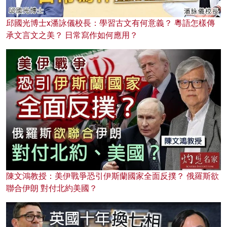
邱國光博士x潘詠儀校長：學習古文有何意義？ 粵語怎樣傳
承文言文之美？ 日常寫作如何應用？
陳文鴻教授：美伊戰爭恐引伊斯蘭國家全面反撲？ 俄羅斯欲
聯合伊朗 對付北約美國？