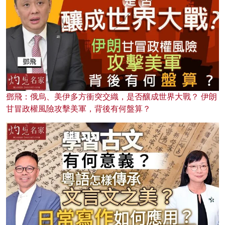
鄧飛：俄烏、美伊多方衝突交織，是否釀成世界大戰？ 伊朗
甘冒政權風險攻擊美軍，背後有何盤算？