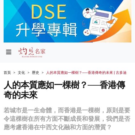
政局
教育
文化
財經
首頁
文化
歷史
人的本質應如一棵樹？──香港傳奇的未來 | 古多迪
生活
人的本質應如一棵樹？──香港傳
奇的未來
健康
商業
若城市是一生命體，而香港是一棵樹，原則是要
令這棵樹在所有方面不斷成長和發展，我們是否
科技
應考慮香港在中西文化融和方面的潛質？
影片