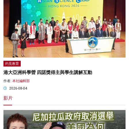
灼見教育
港大亞洲科學營 四諾獎得主與學生講解互動
作者:
本社編輯部
2026-08-04
影片