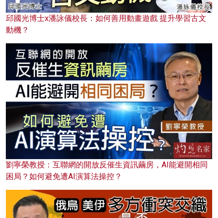
邱國光博士x潘詠儀校長：如何善用動畫遊戲 提升學習古文
動機？
劉寧榮教授：互聯網的開放反催生資訊繭房，AI能避開相同
困局？如何避免遭AI演算法操控？