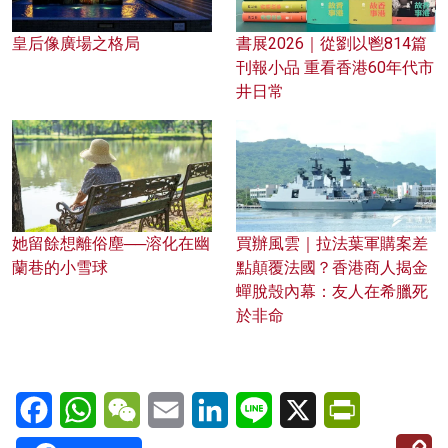
皇后像廣場之格局
書展2026｜從劉以鬯814篇
刊報小品 重看香港60年代市
井日常
她留餘想離俗塵──溶化在幽
買辦風雲｜拉法葉軍購案差
蘭巷的小雪球
點顛覆法國？香港商人揭金
蟬脫殼內幕：友人在希臘死
於非命
Facebook
WhatsApp
WeChat
Email
LinkedIn
Line
X
PrintFriendl
C