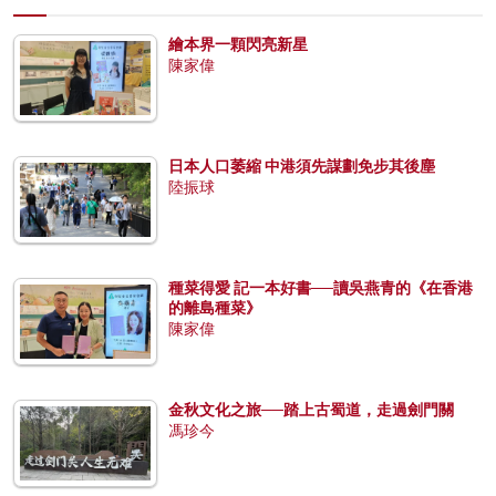
繪本界一顆閃亮新星
陳家偉
日本人口萎縮 中港須先謀劃免步其後塵
陸振球
種菜得愛 記一本好書──讀吳燕青的《在香港
的離島種菜》
陳家偉
金秋文化之旅──踏上古蜀道，走過劍門關
馮珍今