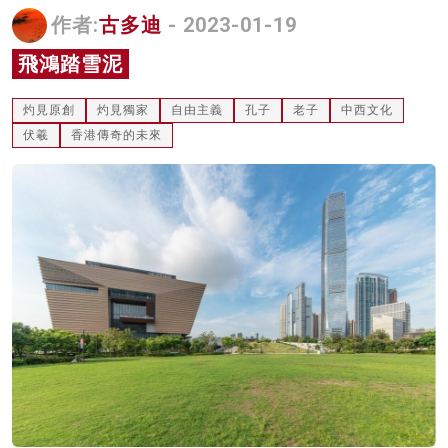
作者:
古多迪
- 2023-01-19
名家榜
飛鴻踏雪泥
灼見活動
關於我們
灼見原創
灼見獨家
自由主義
孔子
老子
中西文化
伏羲
香港傳奇的未來