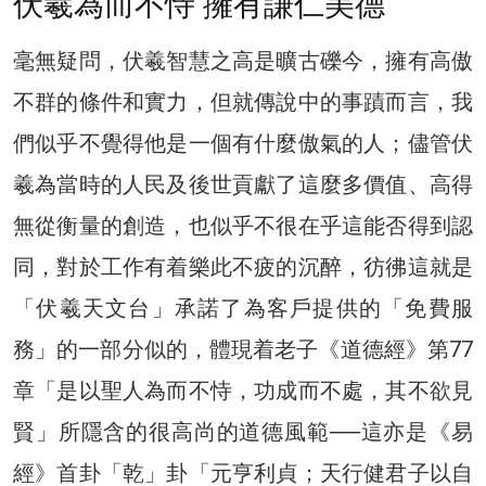
伏羲為而不恃 擁有謙仁美德
毫無疑問，伏羲智慧之高是曠古礫今，擁有高傲
不群的條件和實力，但就傳說中的事蹟而言，我
們似乎不覺得他是一個有什麼傲氣的人；儘管伏
羲為當時的人民及後世貢獻了這麼多價值、高得
無從衡量的創造，也似乎不很在乎這能否得到認
同，對於工作有着樂此不疲的沉醉，彷彿這就是
「伏羲天文台」承諾了為客戶提供的「免費服
務」的一部分似的，體現着老子《道德經》第77
章「是以聖人為而不恃，功成而不處，其不欲見
賢」所隱含的很高尚的道德風範──這亦是《易
經》首卦「乾」卦「元亨利貞；天行健君子以自