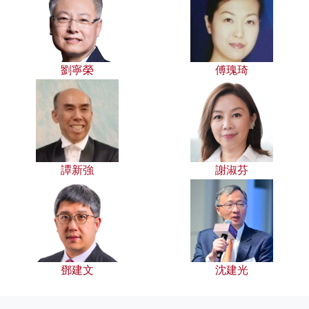
劉寧榮
傅瑰琦
譚新強
謝淑芬
鄧建文
沈建光