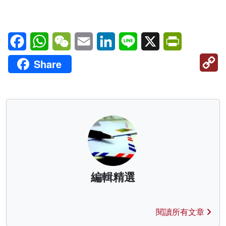
Facebook
WhatsApp
WeChat
Email
LinkedIn
Line
X
PrintFriendl
C
Share
Li
編輯精選
閱讀所有文章