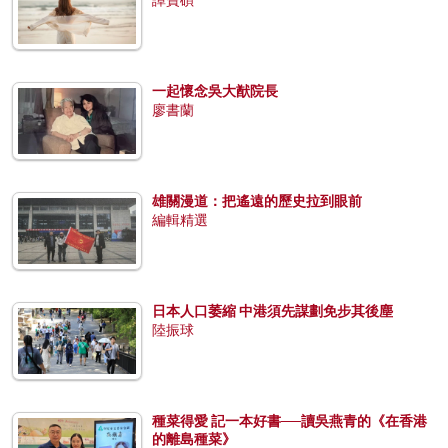
一起懷念吳大猷院長
廖書蘭
雄關漫道：把遙遠的歷史拉到眼前
編輯精選
日本人口萎縮 中港須先謀劃免步其後塵
陸振球
種菜得愛 記一本好書──讀吳燕青的《在香港
的離島種菜》