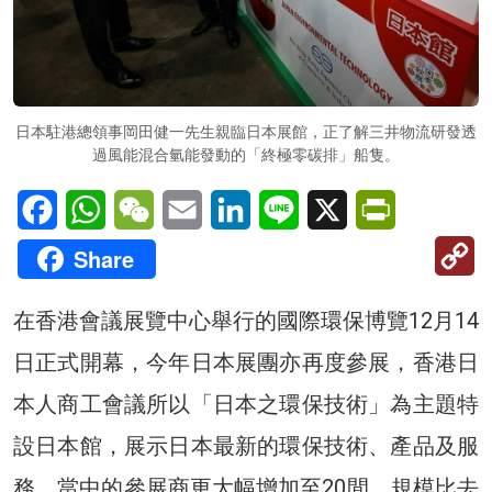
日本駐港總領事岡田健一先生親臨日本展館，正了解三井物流研發透
過風能混合氫能發動的「終極零碳排」船隻。
Facebook
WhatsApp
WeChat
Email
LinkedIn
Line
X
PrintFriendl
C
Share
Li
在香港會議展覽中心舉行的國際環保博覽12月14
日正式開幕，今年日本展團亦再度參展，香港日
本人商工會議所以「日本之環保技術」為主題特
設日本館，展示日本最新的環保技術、產品及服
務，當中的參展商更大幅增加至20間，規模比去