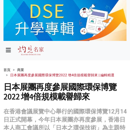
政局
教育
文化
財經
首頁
商業
日本展團再度參展國際環保博覽2022 增4倍規模載譽歸來 | 編輯精選
生活
日本展團再度參展國際環保博覽
健康
2022 增4倍規模載譽歸來
商業
在香港會議展覽中心舉行的國際環保博覽12月14
科技
日正式開幕，今年日本展團亦再度參展，香港日
影片
本人商工會議所以「日本之環保技術」為主題特