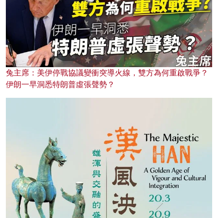
兔主席：美伊停戰協議變衝突導火線，雙方為何重啟戰爭？
伊朗一早洞悉特朗普虛張聲勢？