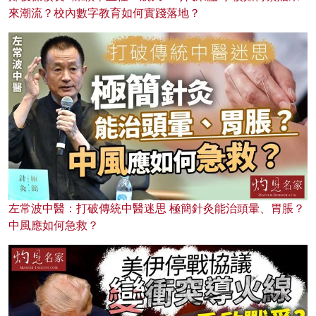
來潮流？校內數字教育如何實踐落地？
左常波中醫：打破傳統中醫迷思 極簡針灸能治頭暈、胃脹？
中風應如何急救？