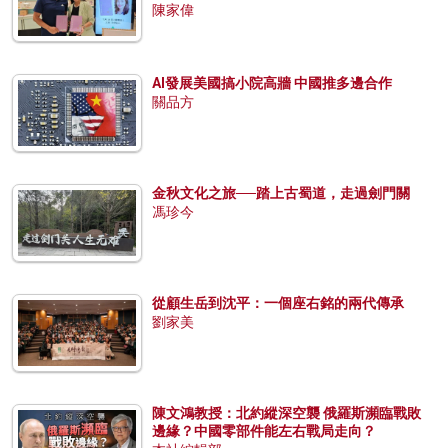
陳家偉
AI發展美國搞小院高牆 中國推多邊合作
關品方
金秋文化之旅──踏上古蜀道，走過劍門關
馮珍今
從顧生岳到沈平：一個座右銘的兩代傳承
劉家美
陳文鴻教授：北約縱深空襲 俄羅斯瀕臨戰敗
邊緣？中國零部件能左右戰局走向？