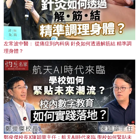
左常波中醫： 從痛症到內科病 針灸如何透過解筋結 精準調
理身體？
鄭俊傑校長X陳穎華主任：航天AI時代來臨 學校如何緊貼未