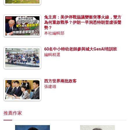
兔主席：美伊停戰協議變衝突導火線，雙方
為何重啟戰爭？伊朗一早洞悉特朗普虛張聲
勢？
本社編輯部
60名中小特幼老師參與城大GenAI培訓班
編輯精選
西方世界兩批政客
張建雄
推薦作家