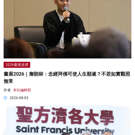
2026書展巡禮
書展2026｜詹朗林：念經拜佛可使人生順遂？不若如實觀照
無常
作者:
本社編輯部
2026-08-03