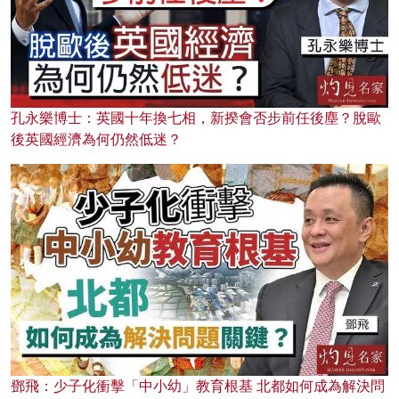
孔永樂博士：英國十年換七相，新揆會否步前任後塵？脫歐
後英國經濟為何仍然低迷？
鄧飛：少子化衝擊「中小幼」教育根基 北都如何成為解決問