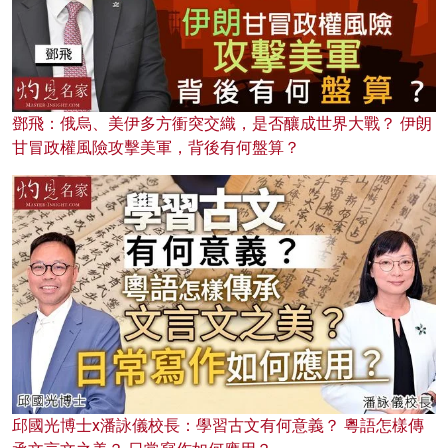
鄧飛：俄烏、美伊多方衝突交織，是否釀成世界大戰？ 伊朗
甘冒政權風險攻擊美軍，背後有何盤算？
邱國光博士x潘詠儀校長：學習古文有何意義？ 粵語怎樣傳