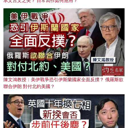
承文言文之美？ 日常寫作如何應用？
陳文鴻教授：美伊戰爭恐引伊斯蘭國家全面反撲？ 俄羅斯欲
聯合伊朗 對付北約美國？