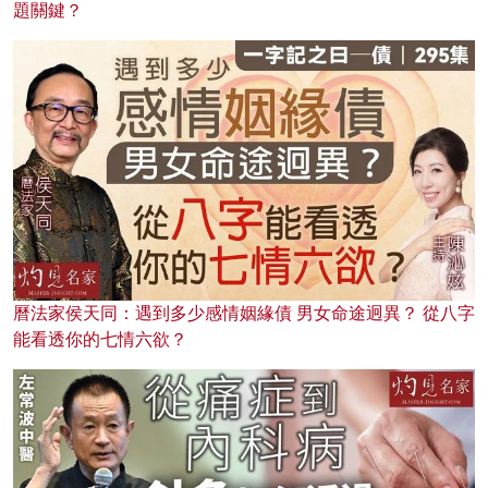
題關鍵？
曆法家侯天同：遇到多少感情姻緣債 男女命途迥異？ 從八字
能看透你的七情六欲？