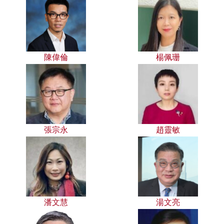
陳偉倫
楊佩珊
張宗永
趙靈敏
潘文慧
湯文亮