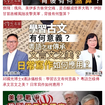
鄧飛：俄烏、美伊多方衝突交織，是否釀成世界大戰？ 伊朗
甘冒政權風險攻擊美軍，背後有何盤算？
邱國光博士x潘詠儀校長：學習古文有何意義？ 粵語怎樣傳
承文言文之美？ 日常寫作如何應用？