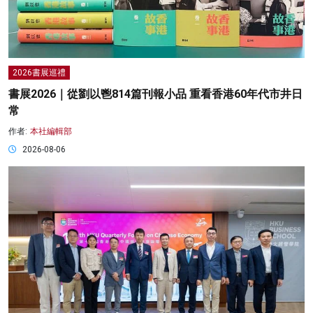
2026書展巡禮
書展2026｜從劉以鬯814篇刊報小品 重看香港60年代市井日
常
作者:
本社編輯部
2026-08-06