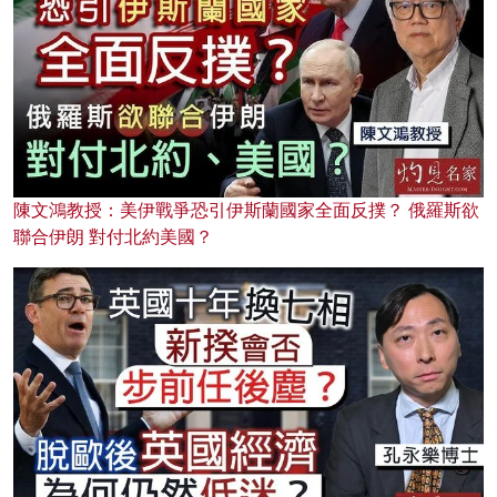
陳文鴻教授：美伊戰爭恐引伊斯蘭國家全面反撲？ 俄羅斯欲
聯合伊朗 對付北約美國？