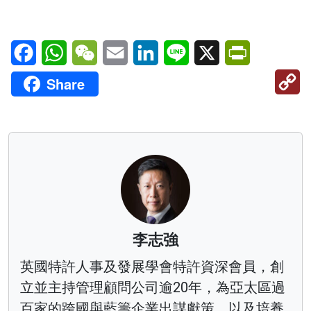
Facebook
WhatsApp
WeChat
Email
LinkedIn
Line
X
PrintFriendl
C
Share
Li
李志強
英國特許人事及發展學會特許資深會員，創
立並主持管理顧問公司逾20年，為亞太區過
百家的跨國與藍籌企業出謀獻策，以及培養