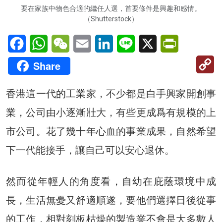
要在家族中物色合適的繼任人選，首要條件是興趣和感情。
（Shutterstock）
Facebook
WhatsApp
WeChat
Email
LinkedIn
Line
X
PrintFriendl
C
Share
Li
香港這一代的工業家，不少都是白手興家開創事
業，公司由小逐漸壯大，有些更成爲有規模的上
市公司。花了幾十年心血的事業成果，自然希望
下一代能接手，讓自己可以安心退休。
然而從年輕人的角度看，自幼在庇蔭環境中成
長，生活無憂又舒適順遂，要他們選擇日後從事
的工作，相對刻板枯燥的製造業不會是大多數人