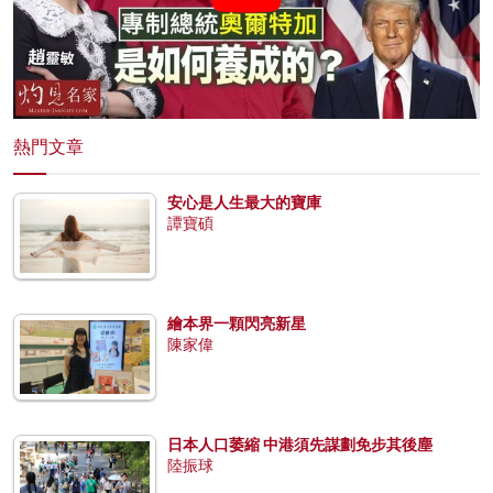
熱門文章
安心是人生最大的寶庫
譚寶碩
繪本界一顆閃亮新星
陳家偉
日本人口萎縮 中港須先謀劃免步其後塵
陸振球