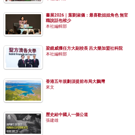
書展2026｜葉劉淑儀：最喜歡姐姐角色 無官
職說話包袱少
本社編輯部
梁鏡威獲任方大副校長 呂大樂加盟社科院
本社編輯部
香港五年規劃須提前布局大鵬灣
來文
歷史給中國人一個公道
張建雄