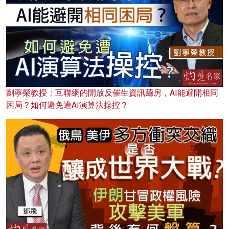
劉寧榮教授：互聯網的開放反催生資訊繭房，AI能避開相同
困局？如何避免遭AI演算法操控？