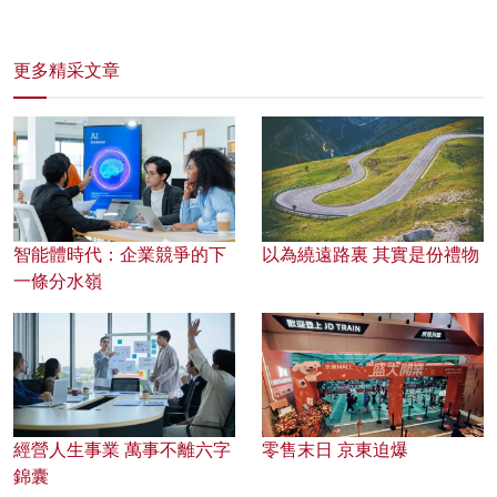
更多精采文章
智能體時代：企業競爭的下
以為繞遠路裏 其實是份禮物
一條分水嶺
經營人生事業 萬事不離六字
零售末日 京東迫爆
錦囊