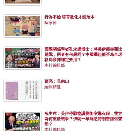
行為不檢 培育教化才能治本
陳家偉
國際關係學者孔永樂博士：將美伊衝突類比
越戰，兩者有何異同？中國崛起能否為全球
格局發揮穩定效用？
本社編輯部
葛亮：見南山
編輯精選
兔主席：美伊停戰協議變衝突導火線，雙方
為何重啟戰爭？伊朗一早洞悉特朗普虛張聲
勢？
本社編輯部