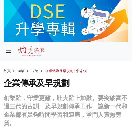
政局
教育
文化
財經
首頁
商業
企管
企業傳承及早規劃 | 李志強
生活
企業傳承及早規劃
健康
創業難，守業更難，壯大難上加難。要突破富不
商業
過三代的古訓，及早規劃傳承工作，讓新一代和
企業都有足夠時間學習和適應，掌門人責無旁
科技
貸。
影片