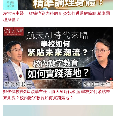
左常波中醫： 從痛症到內科病 針灸如何透過解筋結 精準調
理身體？
鄭俊傑校長X陳穎華主任：航天AI時代來臨 學校如何緊貼未
來潮流？校內數字教育如何實踐落地？