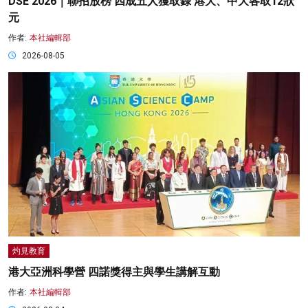
DSE 2026｜聯招放榜 四成五人獲取錄 港大、中大各取12狀
元
作者:
本社編輯部
2026-08-05
灼見教育
港大亞洲科學營 四諾獎得主與學生講解互動
作者:
本社編輯部