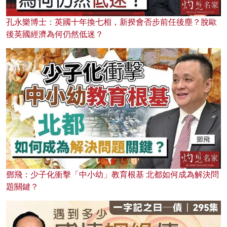
孔永樂博士：英國十年換七相，新揆會否步前任後塵？脫歐
後英國經濟為何仍然低迷？
鄧飛：少子化衝擊「中小幼」教育根基 北都如何成為解決問
題關鍵？