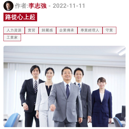
作者:
李志強
- 2022-11-11
名家榜
路從心上起
灼見活動
人力資源
實習
歸屬感
企業傳承
專業經理人
守業
關於我們
工業家