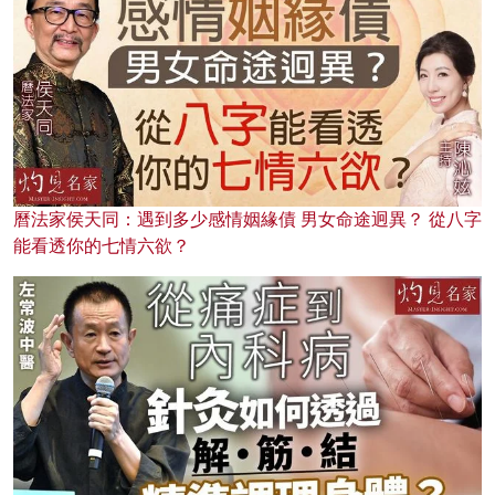
曆法家侯天同：遇到多少感情姻緣債 男女命途迥異？ 從八字
能看透你的七情六欲？