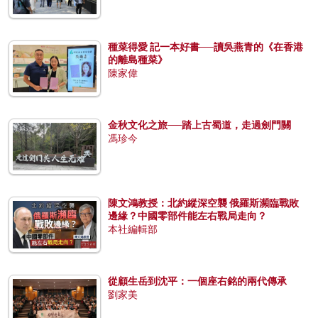
種菜得愛 記一本好書──讀吳燕青的《在香港
的離島種菜》
陳家偉
金秋文化之旅──踏上古蜀道，走過劍門關
馮珍今
陳文鴻教授：北約縱深空襲 俄羅斯瀕臨戰敗
邊緣？中國零部件能左右戰局走向？
本社編輯部
從顧生岳到沈平：一個座右銘的兩代傳承
劉家美