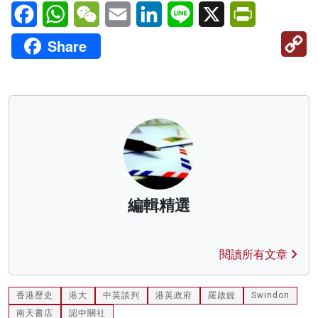
Facebook
WhatsApp
WeChat
Email
LinkedIn
Line
X
PrintFriendl
C
Share
Li
編輯精選
閱讀所有文章
香港歷史
港大
中英談判
港英政府
羅啟銳
Swindon
南天書店
認中關社