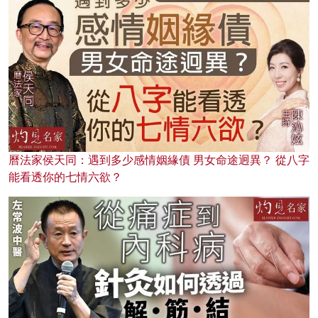
曆法家侯天同：遇到多少感情姻緣債 男女命途迥異？ 從八字
能看透你的七情六欲？