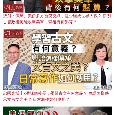
鄧飛：俄烏、美伊多方衝突交織，是否釀成世界大戰？ 伊朗
甘冒政權風險攻擊美軍，背後有何盤算？
邱國光博士x潘詠儀校長：學習古文有何意義？ 粵語怎樣傳
承文言文之美？ 日常寫作如何應用？