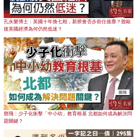
孔永樂博士：英國十年換七相，新揆會否步前任後塵？脫歐
後英國經濟為何仍然低迷？
鄧飛：少子化衝擊「中小幼」教育根基 北都如何成為解決問
題關鍵？