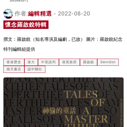
名家榜
作者:
編輯精選
- 2022-08-20
灼見活動
懷念羅啟銳特輯
關於我們
撰文：羅啟銳（知名導演及編劇，已故） 圖片：羅啟銳紀念
特刊編輯組提供
香港歷史
港大
中英談判
港英政府
羅啟銳
Swindon
南天書店
認中關社