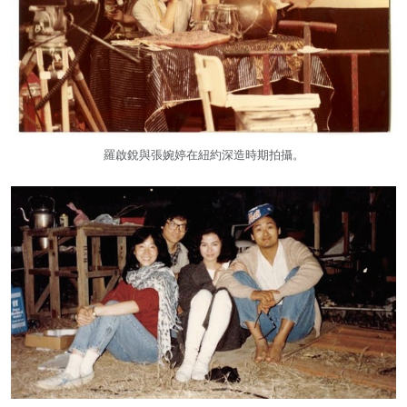
羅啟銳與張婉婷在紐約深造時期拍攝。