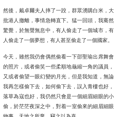
然後，戴卓爾夫人摔了一跤，群眾湧購白米，大
批港人撤離，事情急轉直下。猛一回頭，我騫然
驚覺，於無聲無息中，有人偷走了一個城市，有
人偷走了一個夢想，有人甚至偷走了一個國家。
今天，雖然我仍會偶然偷看一下邵聖瑜出席舞會
的照片，或者偷笑一些柔順地龜縮一角的議員，
又或者偷望一眼幻變的月光，但是我知道，無論
我再怎樣偷下去，如何偷下去，誤入青樓也好，
落草為寇也好，我仍然只會是一個細眉細眼的小
偷，於茫茫夜深之中，對着一室偷來的細眉細眼
物事，天地之所棄，竊之以為喜。