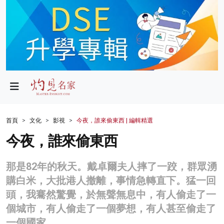
政局
教育
文化
財經
首頁
文化
影視
今夜，誰來偷東西 | 編輯精選
生活
今夜，誰來偷東西
健康
那是82年的秋天。戴卓爾夫人摔了一跤，群眾湧
商業
購白米，大批港人撤離，事情急轉直下。猛一回
頭，我騫然驚覺，於無聲無息中，有人偷走了一
科技
個城市，有人偷走了一個夢想，有人甚至偷走了
影片
一個國家。