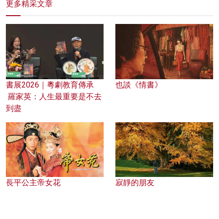
更多精采文章
書展2026｜粵劇教育傳承
也談《情書》
羅家英：人生最重要是不去
到盡
長平公主帝女花
寂靜的朋友