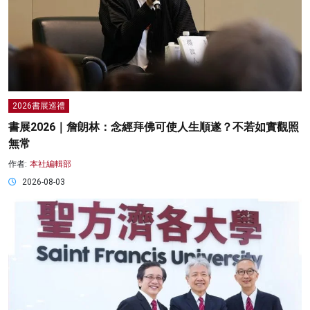
2026書展巡禮
書展2026｜詹朗林：念經拜佛可使人生順遂？不若如實觀照
無常
作者:
本社編輯部
2026-08-03