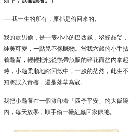
如下，以饗讀者。）
──我一生的所有，原都是偷回來的。
我的處男偷，是一隻小小的巴西龜，翠綠晶瑩，
純美可愛，一點兒不像贓物。當我六歲的小手拈
着龜背，輕輕把牠從熱帶魚販的碎花面盆內拿起
時，小龜柔順地縮回殼中，一臉的茫然，此生不
知將誤入青樓，還是落草為寇。
我把小龜養在一個漆印着「四季平安」的大飯碗
內，每天放學，順手偷一撮紅蟲回家餵牠。