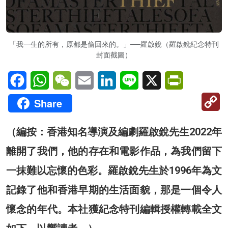
「我一生的所有，原都是偷回來的。」──羅啟銳（羅啟銳紀念特刊
封面截圖）
Facebook
WhatsApp
WeChat
Email
LinkedIn
Line
X
PrintFriendl
C
Share
Li
（編按：香港知名導演及編劇羅啟銳先生2022年
離開了我們，他的存在和電影作品，為我們留下
一抹難以忘懷的色彩。羅啟銳先生於1996年為文
記錄了他和香港早期的生活面貌，那是一個令人
懷念的年代。本社獲紀念特刊編輯授權轉載全文