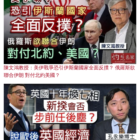
陳文鴻教授：美伊戰爭恐引伊斯蘭國家全面反撲？ 俄羅斯欲
聯合伊朗 對付北約美國？