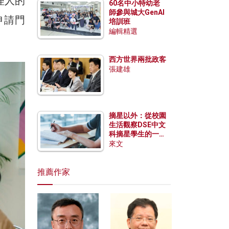
理人的
60名中小特幼老
師參與城大GenAI
申請門
培訓班
編輯精選
西方世界兩批政客
張建雄
摘星以外：從校園
生活觀察DSE中文
科摘星學生的一點
特質
來文
推薦作家