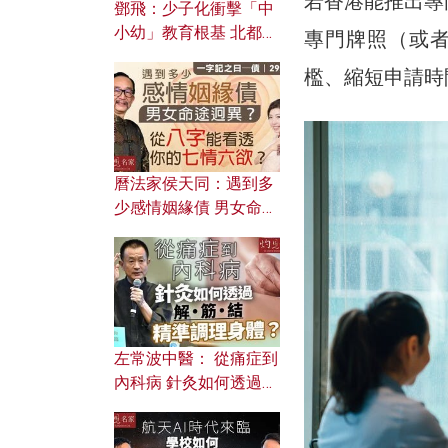
若香港能推出專
鄧飛：少子化衝擊「中
小幼」教育根基 北都如
專門牌照（或
何成為解決問題關鍵？
檻、縮短申請時
曆法家侯天同：遇到多
少感情姻緣債 男女命途
迥異？ 從八字能看透你
的七情六欲？
左常波中醫： 從痛症到
內科病 針灸如何透過解
筋結 精準調理身體？