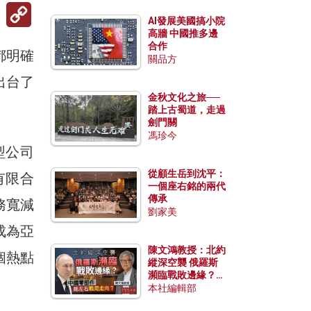
Copy
Link
AI發展美國搞小院
高牆 中國推多邊
合作
都明確
關品方
出台了
金秋文化之旅──
踏上古蜀道，走過
劍門關
馮珍今
型公司
從顧生岳到沈平：
有限合
一個座右銘的兩代
傳承
稅務寬減
劉家美
成為亞
陳文鴻教授：北約
個熱點
縱深空襲 俄羅斯
瀕臨戰敗邊緣？中
國零部件能左右戰
本社編輯部
局走向？