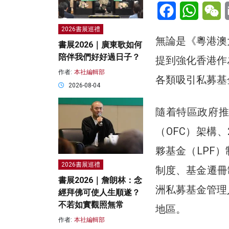
Facebook
WhatsA
W
2026書展巡禮
無論是《粵港澳
書展2026｜廣東歌如何
陪伴我們好好過日子？
提到強化香港作
作者:
本社編輯部
各類吸引私募基
2026-08-04
隨着特區政府推
（OFC）架構、
夥基金（LPF）制
2026書展巡禮
制度、基金遷冊
書展2026｜詹朗林：念
洲私募基金管理
經拜佛可使人生順遂？
不若如實觀照無常
地區。
作者:
本社編輯部