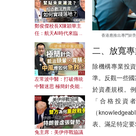
鄭俊傑校長X陳穎華主
任：航天AI時代來臨 學
香港應推出專門針對私
校如何緊貼未來潮流？
校內數字教育如何實踐
二、放寬專
落地？
除機構專業投
準。反觀一些國
左常波中醫：打破傳統
中醫迷思 極簡針灸能治
於資產規模。例
頭暈、胃脹？中風應如
「合格投資
何急救？
（knowledg
表、滿足特定要
兔主席：美伊停戰協議