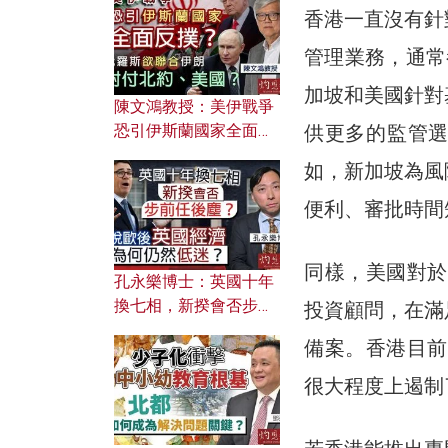
文之美？ 日常寫作如何
香港一直沒有針
應用？
管理業務，通常
加坡和美國針對
陳文鴻教授：美伊戰爭
供更多的監管
恐引伊斯蘭國家全面反
撲？ 俄羅斯欲聯合伊朗
如，新加坡為風
對付北約美國？
便利、審批時間
同樣，美國對於
孔永樂博士：英國十年
換七相，新揆會否步前
投資顧問，在滿
任後塵？脫歐後英國經
備案。香港目前
濟為何仍然低迷？
很大程度上遏制