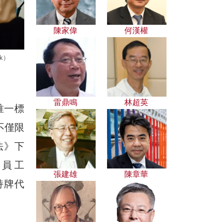
陳家偉
何漢權
k）
雷鼎鳴
林超英
唯一標
不僅限
法》下
員工
張建雄
陳章華
的持牌代