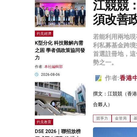
江競競
須改善
灼見經濟
若能利用兩地現
K型分化 科技難解內需
利私募基金跨境
之困 學者倡政策協同發
首選註冊地，這
力
勢之一。
作者:
本社編輯部
2026-08-06
作者:
香港
撰文：江競競（香港
合夥人）
競爭力
金管局
灼見教育
DSE 2026｜聯招放榜