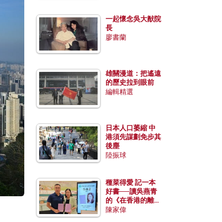
一起懷念吳大猷院
長
廖書蘭
雄關漫道：把遙遠
的歷史拉到眼前
編輯精選
日本人口萎縮 中
港須先謀劃免步其
後塵
陸振球
種菜得愛 記一本
好書──讀吳燕青
的《在香港的離島
種菜》
陳家偉