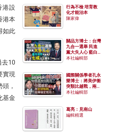
香港設
行為不檢 培育教
化才能治本
香港本
陳家偉
得如此
關品方博士：台灣
九合一選舉 民進
黨大失人心 藍白
合作有望拿下七成
本社編輯部
去10
以上縣市？
要實現
國際關係學者孔永
樂博士：將美伊衝
勢頭，
突類比越戰，兩者
有何異同？中國崛
本社編輯部
化基金
起能否為全球格局
發揮穩定效用？
：
葛亮：見南山
編輯精選