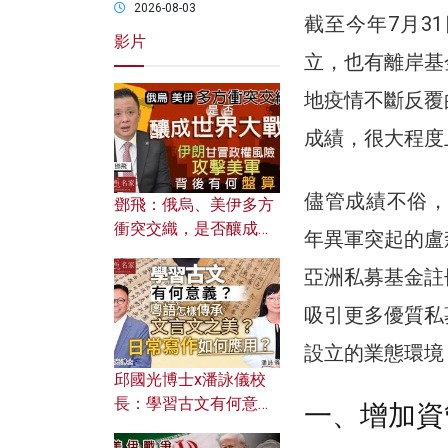
2026-08-03
截至今年7月31
影片
立，也有離岸基
地疫情不斷反覆
成績，很大程度
儘管成績不俗，
鄧飛：俄烏、美伊多方
衝突交織，是否釀成世
年異軍突起的盧
界大戰？ 伊朗甘冒政權
亞洲私募基金註
風險攻擊美軍，背後有
何盤算？
吸引更多優質私
設立的業態環境
邱國光博士x潘詠儀校
長：學習古文有何意
一、增加資
義？ 粵語怎樣傳承文言