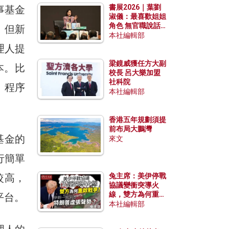
書展2026｜葉劉
事基金
淑儀：最喜歡姐姐
角色 無官職說話
。但新
包袱少
本社編輯部
理人提
梁鏡威獲任方大副
本。比
校長 呂大樂加盟
社科院
、程序
本社編輯部
香港五年規劃須提
前布局大鵬灣
基金的
來文
行簡單
較高，
兔主席：美伊停戰
協議變衝突導火
線，雙方為何重啟
平台。
戰爭？伊朗一早洞
本社編輯部
悉特朗普虛張聲
勢？