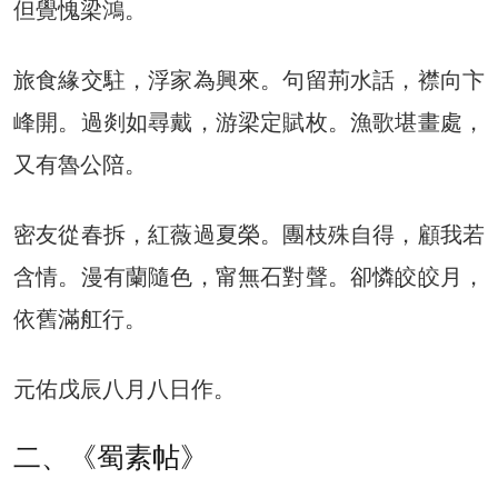
但覺愧梁鴻。
旅食緣交駐，浮家為興來。句留荊水話，襟向卞
峰開。過剡如尋戴，游梁定賦枚。漁歌堪畫處，
又有魯公陪。
密友從春拆，紅薇過夏榮。團枝殊自得，顧我若
含情。漫有蘭隨色，甯無石對聲。卻憐皎皎月，
依舊滿舡行。
元佑戊辰八月八日作。
二、《蜀素帖》