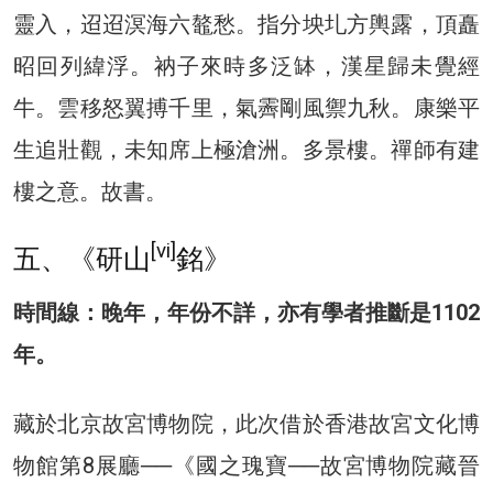
靈入，迢迢溟海六鼇愁。指分坱圠方輿露，頂矗
昭回列緯浮。衲子來時多泛缽，漢星歸未覺經
牛。雲移怒翼搏千里，氣霽剛風禦九秋。康樂平
生追壯觀，未知席上極滄洲。多景樓。禪師有建
樓之意。故書。
[vi]
五、《研山
銘》
時間線：晚年，年份不詳，亦有學者推斷是1102
年。
藏於北京故宮博物院，此次借於香港故宮文化博
物館第8展廳──《國之瑰寶──故宮博物院藏晉