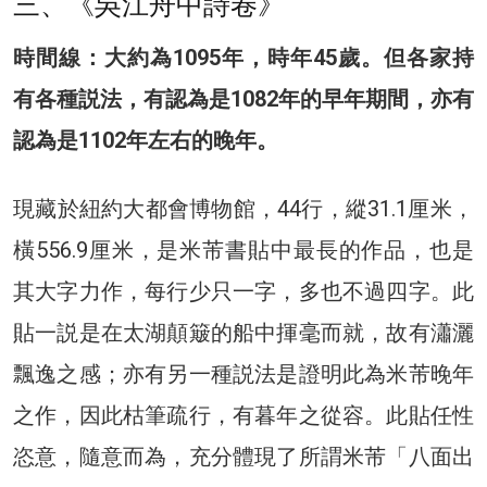
三、《吳江舟中詩卷》
時間線：大約為1095年，時年45歲。但各家持
有各種説法，有認為是1082年的早年期間，亦有
認為是1102年左右的晚年。
現藏於紐約大都會博物館，44行，縱31.1厘米，
橫556.9厘米，是米芾書貼中最長的作品，也是
其大字力作，每行少只一字，多也不過四字。此
貼一説是在太湖顛簸的船中揮毫而就，故有瀟灑
飄逸之感；亦有另一種説法是證明此為米芾晚年
之作，因此枯筆疏行，有暮年之從容。此貼任性
恣意，隨意而為，充分體現了所謂米芾「八面出