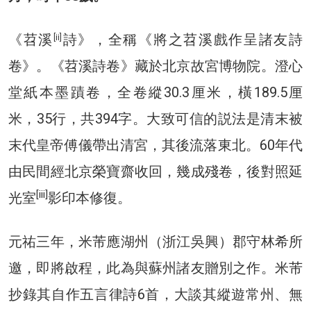
《苕溪
詩》，全稱《將之苕溪戲作呈諸友詩
[ii]
卷》。《苕溪詩卷》藏於北京故宮博物院。澄心
堂紙本墨蹟卷，全卷縱30.3厘米，橫189.5厘
米，35行，共394字。大致可信的説法是清末被
末代皇帝傅儀帶出清宮，其後流落東北。60年代
由民間經北京榮寶齋收回，幾成殘卷，後對照延
[iii]
光室
影印本修復。
元祐三年，米芾應湖州（浙江吳興）郡守林希所
邀，即將啟程，此為與蘇州諸友贈別之作。米芾
抄錄其自作五言律詩6首，大談其縱遊常州、無