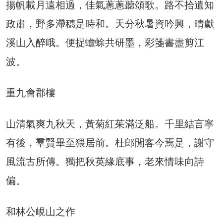
揚帆載月遠相過，佳氣蔥蔥聽頌歌。路不拾遺知
政肅，野多滯穗是時和。天分秋暑資吟興，晴獻
溪山入醉哦。便捉蟾蜍共研墨，彩箋書盡剪江
波。
重九會郡樓
山清氣爽九秋天，黃菊紅茱滿泛船。千里結言寧
有後，羣賢畢至猥居前。杜郎閒客今焉是，謝守
風流古所傳。獨把秋英緣底事，老來情味向詩
偏。
和林公峴山之作