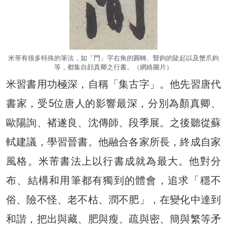
米芾有很多特殊的筆法，如「門」字右角的圓轉、豎鉤的陡起以及蟹爪鉤
等，都集自顔真卿之行書。（網絡圖片）
米習書用功極深，自稱「集古字」。他先習唐代
書家，受5位唐人的影響最深，分別為顏真卿、
歐陽詢、褚遂良、沈傳師、段季展。之後聽從蘇
軾建議，學習晉書。他融合各家所長，終成自家
風格。米芾書法上以行書成就為最大。他對分
布、結構和用筆都有獨到的體會，追求「穩不
俗、險不怪、老不枯、潤不肥」，在變化中達到
和諧，把出與藏、肥與瘦、疏與密、簡與繁等矛