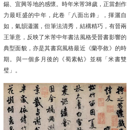
錫、宜興等地的感懷。時年米芾38歲，正當創作
力最旺盛的中年，此卷「八面出鋒」，揮灑自
如，氣韻瀟灑，但筆法清秀，結構精巧，有晉兩
王筆意，反映了米芾中年書法風格受晉書影響的
典型面貌，亦是其書寫風格最近《蘭亭敘》的時
期。與一個多月後的《蜀素帖》並稱「米書雙
璧」。