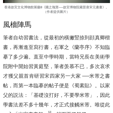
香港故宮文化博物館展廳8《國之瑰寶──故宮博物院藏晉唐宋元書畫》。
（作者提供圖片）
風檣陣馬
筆者自幼習書法，從最初的橫撇竪捺到顔真卿楷
書，再漸進至寫行書，右軍之《蘭亭序》不知臨
摹了多少遍。直至中學時期，當時兄長在美術學
院附中開始習黃庭堅，筆者羡慕不已，多次哀求
才獲父親首肯研習宋四家另一大家 ──米芾之書
帖，而第一本臨摹的帖子便是《蜀素貼》。以家
父的説法：「基礎沒打好，不要學米芾」，因此
學書法差不多十幾年，才正式接觸米芾。唯從此
[i]