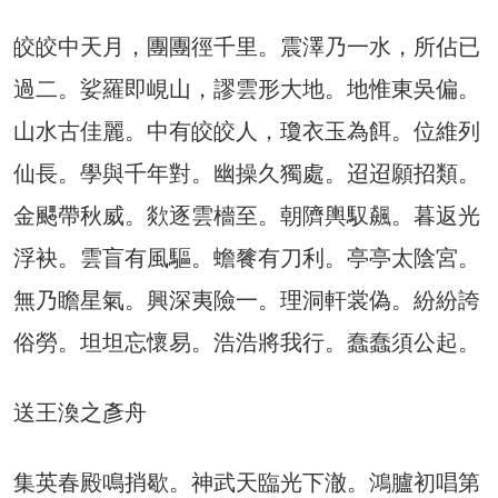
皎皎中天月，團團徑千里。震澤乃一水，所佔已
過二。娑羅即峴山，謬雲形大地。地惟東吳偏。
山水古佳麗。中有皎皎人，瓊衣玉為餌。位維列
仙長。學與千年對。幽操久獨處。迢迢願招類。
金颸帶秋威。欻逐雲檣至。朝隮輿馭飆。暮返光
浮袂。雲盲有風驅。蟾餮有刀利。亭亭太陰宮。
無乃瞻星氣。興深夷險一。理洞軒裳偽。紛紛誇
俗勞。坦坦忘懷易。浩浩將我行。蠢蠢須公起。
送王渙之彥舟
集英春殿鳴捎歇。神武天臨光下澈。鴻臚初唱第