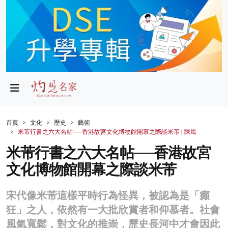
政局
教育
文化
財經
首頁
文化
歷史
藝術
米芾行書之六大名帖──香港故宮文化博物館開幕之際談米芾 | 陳嵐
生活
米芾行書之六大名帖──香港故宮
健康
文化博物館開幕之際談米芾
商業
宋代像米芾這樣平時行為怪異，被認為是「癲
科技
狂」之人，依然有一大批欣賞者和仰慕者。社會
影片
風氣寬鬆，對文化的推崇，歷史長河中才會因此