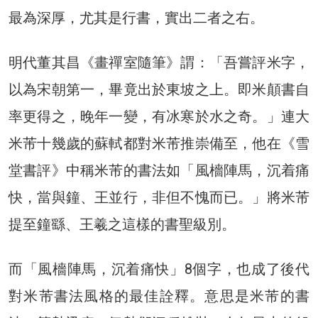
最為深厚，尤其是行書，實出二者之右。
明代董其昌《畫禪室隨筆》謂：「吾嘗評米字，
以為宋朝第一，畢竟出於東坡之上。即米顛書自
率更得之，晚年一變，有冰寒於水之奇。」連大
米芾十幾歲的蘇軾都對米芾推崇備至，他在《雪
堂書評》中稱米芾的書法如「風檣陣馬，沉着痛
快，當與鐘、王並行，非但不愧而已。」將米芾
提至鐘繇、王羲之這樣的書聖級別。
而「風檣陣馬，沉着痛快」8個字，也成了後代
對米芾書法風格的最佳詮釋。意思是米芾的書