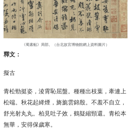
《蜀素帖》局部。（台北故宮博物館網上資料圖片）
釋文：
擬古
青松勁挺姿，淩霄恥屈盤。種種出枝葉，牽連上
松端。秋花起絳煙，旖旎雲錦殷。不羞不自立，
舒光射丸丸。柏見吐子效，鶴疑縮頸還。青松本
無華，安得保歲寒。