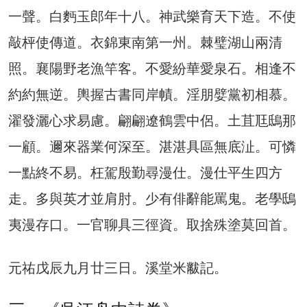
一聲。白麪玉郎年十八。神武樂育天下造。不使
敲枰使傳道。衣錦東南第一州。棘璧湖山兩清
照。襄陽野老漁竿客。不愛紛華愛泉石。相逢不
約約無逆。輿握古書同岸幘。淫朋嬖黨初相慕。
濯發灑心求易慮。翩翩遼鶴雲中侶。土苴尫鴟那
一顧。邇來器業何深至。湛湛具區無底沚。可憐
一點終不易。枉駕殷勤尋漫仕。漫仕平生四方
走。多與英才並肩肘。少有俳辭能罵鬼。老學鴟
夷漫存口。一官聊具三徑資。取捨殊塗莫回首。
元祐戊辰九月廿三日。溪堂米黻記。