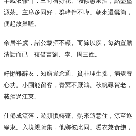
半歲依修竹，三時看好花。懶傾惠泉酒，點盡壑
源茶。主席多同好，群峰伴不嘩。朝來還蠹簡，
便起故巢嗟。
余居半歲，諸公載酒不輟。而餘以疾，每約置膳
清話而已，複借書劉、李、周三姓。
好懶難辭友，知窮豈念通。貧非理生拙，病覺養
心功。小圃能留客，青冥不厭鴻。秋帆尋賀老，
載酒過江東。
仕倦成流落，遊頻慣轉蓬。熱來隨意住，涼至逐
緣東。入境親疏集，他鄉彼此同。暖衣兼食飽，