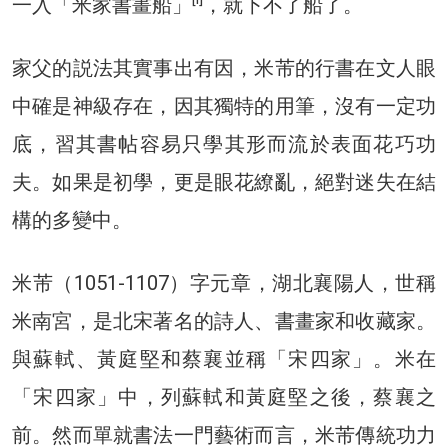
一入「米家書畫船」
，就下不了船了。
家父的説法其實事出有因，米芾的行書在文人眼
中確是神級存在，因其獨特的用筆，沒有一定功
底，習其書帖容易只學其形而流於表面花巧功
夫。如果是初學，更是眼花繚亂，絕對迷失在結
構的多變中。
米芾（1051-1107）字元章，湖北襄陽人，世稱
米南宮，是北宋著名的詩人、書畫家和收藏家。
與蘇軾、黃庭堅和蔡襄並稱「宋四家」。米在
「宋四家」中，列蘇軾和黃庭堅之後，蔡襄之
前。然而單就書法一門藝術而言，米芾傳統功力