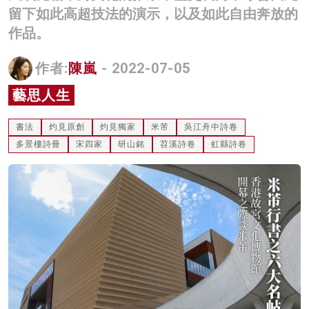
留下如此高超技法的演示，以及如此自由奔放的
名家榜
作品。
灼見活動
作者:
陳嵐
- 2022-07-05
關於我們
藝思人生
書法
灼見原創
灼見獨家
米芾
吳江舟中詩卷
多景樓詩冊
宋四家
研山銘
苕溪詩卷
虹縣詩卷