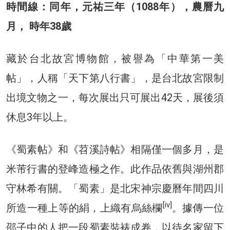
時間線：同年，元祐三年（1088年），農曆九
月， 時年38歲
藏於台北故宮博物館，被譽為「中華第一美
帖」，人稱「天下第八行書」，是台北故宮限制
出境文物之一，每次展出只可展出42天，展後須
休息3年以上。
《蜀素帖》和《苕溪詩帖》相隔僅一個多月，是
米芾行書的登峰造極之作。此作品依舊與湖州郡
守林希有關。「蜀素」是北宋神宗慶曆年間四川
[iv]
所造一種上等的絹，上織有烏絲欄
。據傳一位
邵子中的人把一段蜀素裝裱成卷，以待名家留下