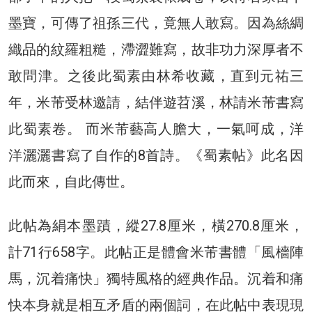
墨寶，可傳了祖孫三代，竟無人敢寫。因為絲綢
織品的紋羅粗糙，滯澀難寫，故非功力深厚者不
敢問津。之後此蜀素由林希收藏，直到元祐三
年，米芾受林邀請，結伴遊苕溪，林請米芾書寫
此蜀素卷。 而米芾藝高人膽大，一氣呵成，洋
洋灑灑書寫了自作的8首詩。《蜀素帖》此名因
此而來，自此傳世。
此帖為絹本墨蹟，縱27.8厘米，橫270.8厘米，
計71行658字。此帖正是體會米芾書體「風檣陣
馬，沉着痛快」獨特風格的經典作品。沉着和痛
快本身就是相互矛盾的兩個詞，在此帖中表現現