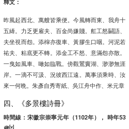
釋文：
昨風起西北、萬艘皆乘便。今風轉而東、我舟十
五縴。力乏更雇夫、百金尚嫌賤。舡工怒鬭語、
夫坐視而怨。添槹亦復車、黃膠生口咽。河泥若
祐夫、粘底更不轉。添金工不怒、意滿怨亦散。
一曳如風車、噉如臨戰。傍觀鸎竇湖、渺渺無涯
岸。一滴不可汲、況彼西江遠。萬事須乘時、汝
來一何晩。朱彥自秀寄紙、吳江舟中作、米元章
四、《多景樓詩冊》
時間線：宋徽宗崇寧元年（1102年）， 時年53
[v]
歲
。