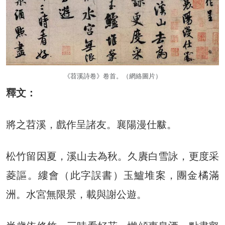
《苕溪詩卷》卷首。（網絡圖片）
釋文：
將之苕溪，戲作呈諸友。襄陽漫仕黻。
松竹留因夏，溪山去為秋。久賡白雪詠，更度采
菱謳。縷會（此字誤書）玉鱸堆案，團金橘滿
洲。水宮無限景，載與謝公遊。