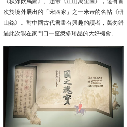
《秋郊飲馬圖》、趙芾《江山萬里圖》，還有首
次於境外展出的「宋四家」之一米芾的名帖《研
山銘》。對中國古代書畫有興趣的讀者，萬勿錯
過此次能在家門口一窺衆多珍品的大好機會。