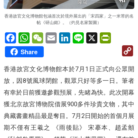
香港故官文化博物館包涵首次於境外展出的「宋四家」之一米芾的名
帖《研山銘》。（灼見名家製圖）
Facebook
WhatsApp
WeChat
Email
LinkedIn
Line
X
PrintFriendl
C
Share
Li
香港故宮文化博物館本於7月1日正式向公眾開
放，因8號風球閉館，觀眾只好等多一日。筆者
有幸於日前獲邀參觀預展，先睹為快。此次開幕
獲北京故宮博物院借展900多件珍貴文物，其中
典藏書畫精品最是奪目。7月2日開始的首個月展
期不僅有王羲之 《雨後貼》 宋摹本、趙孟頫