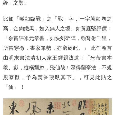
鋒」之勢。
比如「噉如臨戰」之「戰」字，一字就如卷之
高，金鈎鐵馬，如入無人之境。如黃庭堅評價：
「余嘗評米元章書，如快劍斫陣，強弩射千里，
所當穿徹，書家筆勢，亦窮於此。」 此作卷首
由明末書法清初大家王鐸題跋道：「米芾書本
羲、獻，縱橫飄忽，飛仙哉！深得蘭亭法，不規
規摹擬，予為焚香寢臥其下」，可見此貼之
「仙」 ！