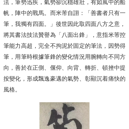
法，筆勢迅疾，氣勢卻沉穩雄壯，有如風中的船
帆，陣中的戰馬。而米芾自詡：「善書者只有一
筆，我獨有四面。」後世因此取四面八方之意，
將其書法技法贊譽為「八面出鋒」，意指米芾控
筆能力高超，完全不拘泥於固定的筆法，因勢得
筆，用筆時根據筆鋒的變化情況用腕轉向不同方
向，善於在正側、偃仰、向背、轉折、頓挫中提
按變化，形成飄逸豪邁的氣勢、彰顯沉着痛快的
風格。