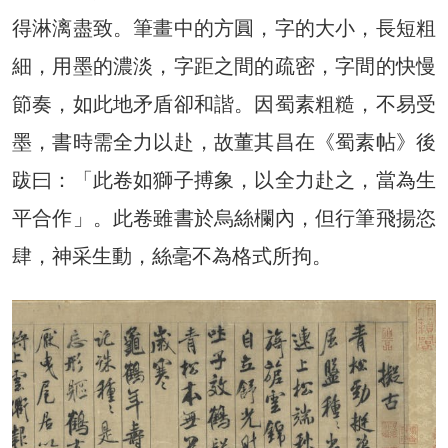
得淋漓盡致。筆畫中的方圓，字的大小，長短粗
細，用墨的濃淡，字距之間的疏密，字間的快慢
節奏，如此地矛盾卻和諧。因蜀素粗糙，不易受
墨，書時需全力以赴，故董其昌在《蜀素帖》後
跋曰：「此卷如獅子搏象，以全力赴之，當為生
平合作」。此卷雖書於烏絲欄內，但行筆飛揚恣
肆，神采生動，絲毫不為格式所拘。