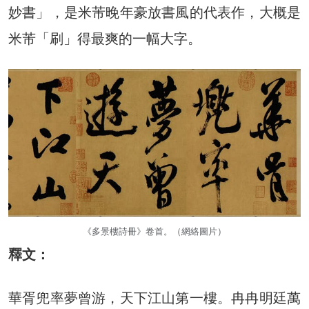
妙書」，是米芾晚年豪放書風的代表作，大概是
米芾「刷」得最爽的一幅大字。
《多景樓詩冊》卷首。（網絡圖片）
釋文：
華胥兜率夢曾游，天下江山第一樓。冉冉明廷萬