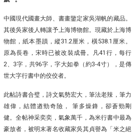
中國現代國畫大師、書畫鑒定家吳湖帆的藏品。
其後吳家後人轉讓予上海博物館。現藏於上海博
物館，紙本墨蹟，縱31.2厘米，橫538.1厘米。
原為長卷，宋時已被改裝成冊。凡41行，每行
2、3字，共96字，字大如拳（約3-4寸），是傳
世大字行書中的佼佼者。
此帖詩書合璧，詩文氣勢宏大，筆法老辣，筆力
雄偉，結體遒勁奇險， 筆多燥鋒，卻蒼勁剛
健。全帖神采奕奕，氣象萬千，為米行書中最為
豪放者，被明末著名收藏家吳其貞譽為「米之絕