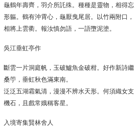
龜鶴年壽齊，羽介所託殊。種種是靈物，相得忘
形軀。鶴有沖霄心，龜厭曳尾居。以竹兩附口，
相將上雲衢。報汝慎勿語，一語墮泥塗。
吳江垂虹亭作
斷雲一片洞庭帆，玉破鱸魚金破柑。好作新詩繼
桑苧，垂虹秋色滿東南。
泛泛五湖霜氣清，漫漫不辨水天形。何須織女支
機石，且戲常娥稱客星。
入境寄集賢林舍人