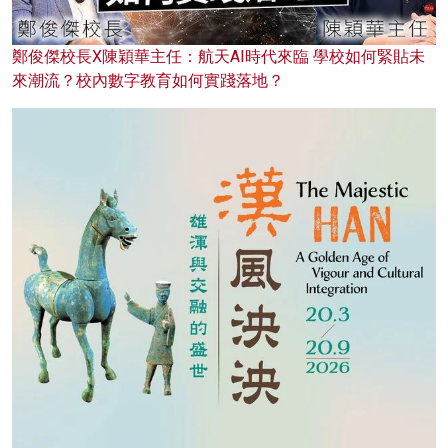
鄭俊傑校長X陳穎華主任：航天AI時代來臨 學校如何緊貼未
來潮流？校內數字教育如何實踐落地？