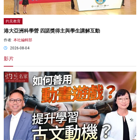
灼見教育
港大亞洲科學營 四諾獎得主與學生講解互動
作者:
本社編輯部
2026-08-04
影片