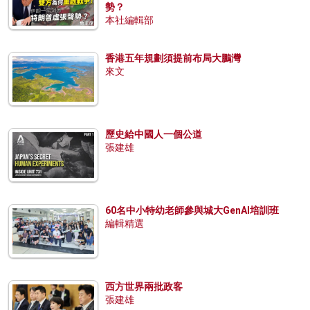
勢？
本社編輯部
香港五年規劃須提前布局大鵬灣
來文
歷史給中國人一個公道
張建雄
60名中小特幼老師參與城大GenAI培訓班
編輯精選
西方世界兩批政客
張建雄