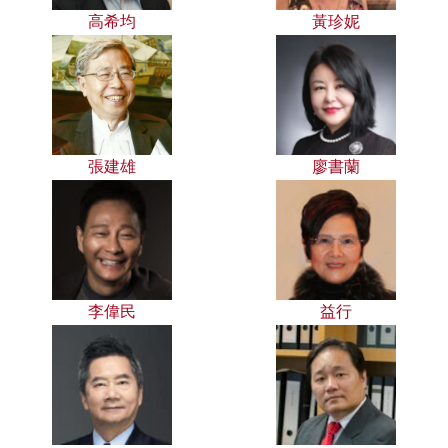
高希均
黃珍妮
張建雄
廖書蘭
李偉民
益行