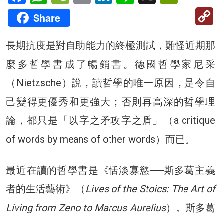
C
Share
Li
長期抗疫是對自助能力的終極測試，難怪近期那
麼多哲學書成了暢銷書。德國哲學家尼采
（Nietzsche）說，讀哲學的唯一原因，是令自
己變得更優秀和更強大；否則再高深的哲學理
論，都只是「以字之矛攻字之盾」（a critique
of words by means of other words）而已。
最近在讀的哲學書是《恬淡寡慾──斯多葛主義
者的生活藝術》（
Lives of the Stoics: The Art of
Living from Zeno to Marcus Aurelius
）。斯多葛