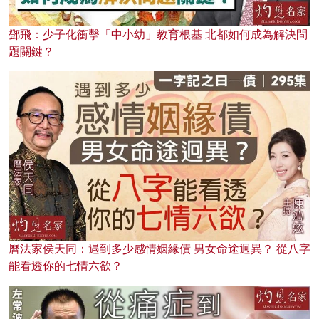
鄧飛：少子化衝擊「中小幼」教育根基 北都如何成為解決問
題關鍵？
曆法家侯天同：遇到多少感情姻緣債 男女命途迥異？ 從八字
能看透你的七情六欲？