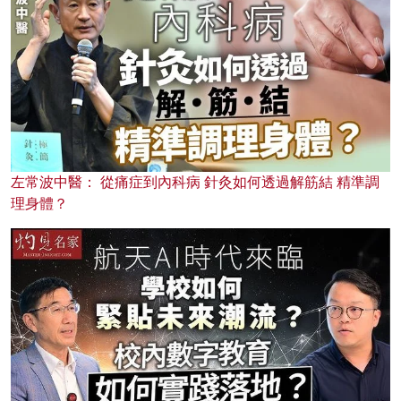
左常波中醫： 從痛症到內科病 針灸如何透過解筋結 精準調
理身體？