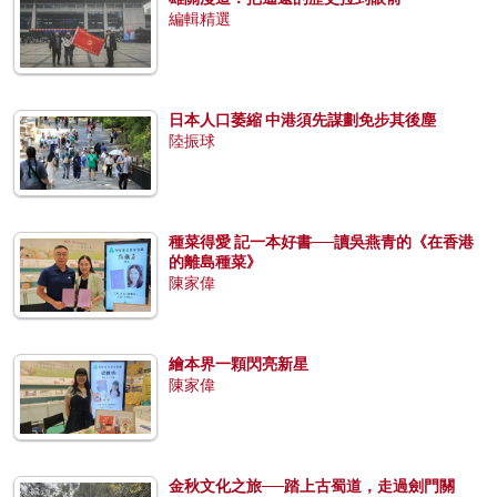
編輯精選
日本人口萎縮 中港須先謀劃免步其後塵
陸振球
種菜得愛 記一本好書──讀吳燕青的《在香港
的離島種菜》
陳家偉
繪本界一顆閃亮新星
陳家偉
金秋文化之旅──踏上古蜀道，走過劍門關