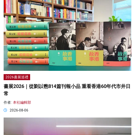
2026書展巡禮
書展2026｜從劉以鬯814篇刊報小品 重看香港60年代市井日
常
作者:
本社編輯部
2026-08-06