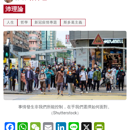
名家榜
沛理論
灼見活動
人生
哲學
新冠疫情專題
斯多葛主義
關於我們
事情發生非我們所能控制，在乎我們選擇如何面對。
（Shutterstock）
Facebook
WhatsApp
WeChat
Email
LinkedIn
Line
X
PrintFriendl