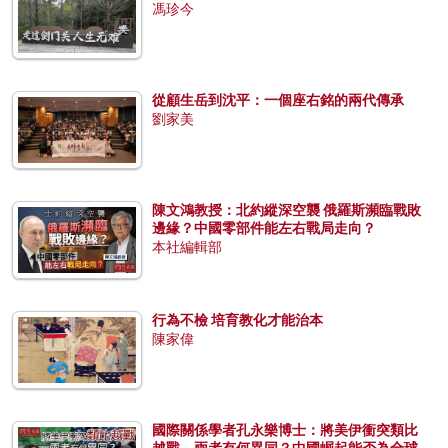
馮珍今
從顧生岳到沈平：一個座右銘的兩代傳承
劉家美
陳文鴻教授：北約縱深空襲 俄羅斯瀕臨戰敗
邊緣？中國零部件能左右戰局走向？
本社編輯部
行為不檢 培育教化才能治本
陳家偉
國際關係學者孔永樂博士：將美伊衝突類比
越戰，兩者有何異同？中國崛起能否為全球