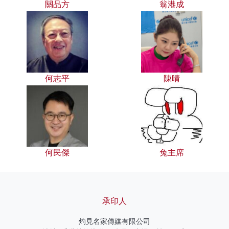
關品方
翁港成
何志平
陳晴
何民傑
兔主席
承印人
灼見名家傳媒有限公司