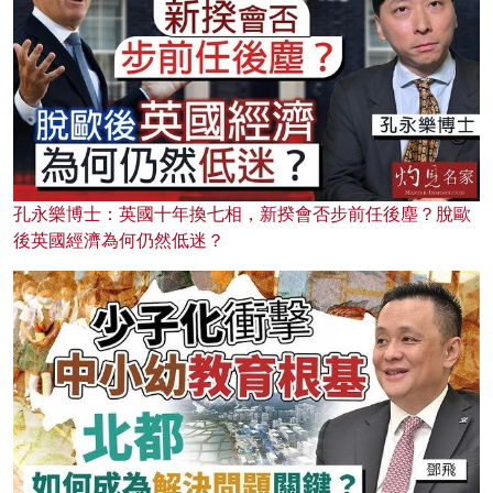
孔永樂博士：英國十年換七相，新揆會否步前任後塵？脫歐
後英國經濟為何仍然低迷？