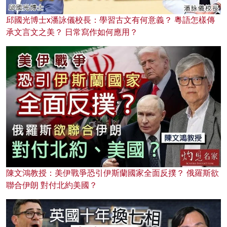
邱國光博士x潘詠儀校長：學習古文有何意義？ 粵語怎樣傳
承文言文之美？ 日常寫作如何應用？
陳文鴻教授：美伊戰爭恐引伊斯蘭國家全面反撲？ 俄羅斯欲
聯合伊朗 對付北約美國？