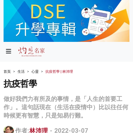
政局
教育
文化
財經
首頁
生活
心靈
抗疫哲學 | 林沛理
生活
抗疫哲學
健康
做好我們力有所及的事情，是「人生的首要工
商業
作」。這句話現在（生活在疫情中）比以往任何
時候更有智慧，只是知易行難。
科技
影片
作者:
林沛理
- 2022-03-07