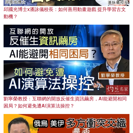
邱國光博士x潘詠儀校長：如何善用動畫遊戲 提升學習古文
動機？
劉寧榮教授：互聯網的開放反催生資訊繭房，AI能避開相同
困局？如何避免遭AI演算法操控？