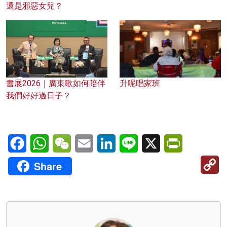
還是邪惡女兒？
書展2026｜廣東歌如何陪伴
升呢唱家班
我們好好過日子？
Facebook
WhatsApp
WeChat
Email
LinkedIn
Line
X
PrintFriendl
C
Share
Li