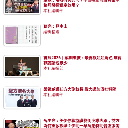
格局發揮穩定效用？
本社編輯部
葛亮：見南山
編輯精選
書展2026｜葉劉淑儀：最喜歡姐姐角色 無官
職說話包袱少
本社編輯部
梁鏡威獲任方大副校長 呂大樂加盟社科院
本社編輯部
兔主席：美伊停戰協議變衝突導火線，雙方
為何重啟戰爭？伊朗一早洞悉特朗普虛張聲