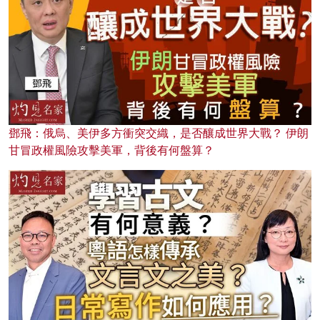
鄧飛：俄烏、美伊多方衝突交織，是否釀成世界大戰？ 伊朗
甘冒政權風險攻擊美軍，背後有何盤算？