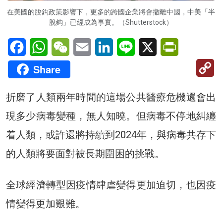
在美國的脫鈎政策影響下，更多的跨國企業將會撤離中國，中美「半
脫鈎」已經成為事實。（Shutterstock）
Facebook
WhatsApp
WeChat
Email
LinkedIn
Line
X
PrintFriendl
C
Share
Li
折磨了人類兩年時間的這場公共醫療危機還會出
現多少病毒變種，無人知曉。但病毒不停地糾纏
着人類，或許還將持續到2024年，與病毒共存下
的人類將要面對被長期圍困的挑戰。
全球經濟轉型因疫情肆虐變得更加迫切，也因疫
情變得更加艱難。