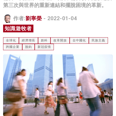
第三次與世界的重新連結和擺脫困境的革新。
名家榜
灼見活動
作者:
劉寧榮
- 2022-01-04
知識遊牧者
關於我們
全球化
經濟增長
創科
改革開放
去中國化
民族主義
跨國企業
脫鈎
新冠疫情