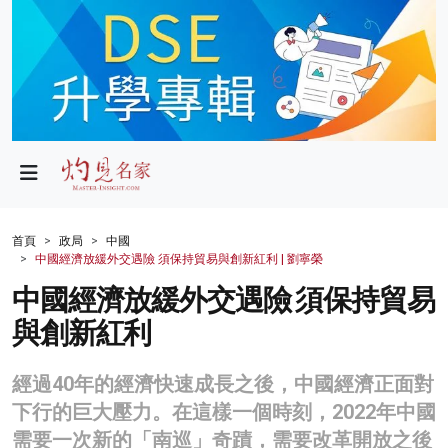
政局
教育
文化
財經
首頁
政局
中國
中國經濟放緩外交遇險 須保持貿易與創新紅利 | 劉寧榮
生活
中國經濟放緩外交遇險 須保持貿易
健康
與創新紅利
商業
經過40年的經濟快速成長之後，中國經濟正面對
科技
下行的巨大壓力。在這樣一個時刻，2022年中國
影片
需要一次新的「南巡」奇蹟，需要改革開放之後