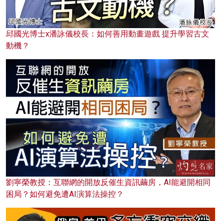
邱國光博士x潘詠儀校長：如何善用動畫遊戲 提升學習古文
動機？
劉寧榮教授：互聯網的開放反催生資訊繭房，AI能避開相同
困局？如何避免遭AI演算法操控？