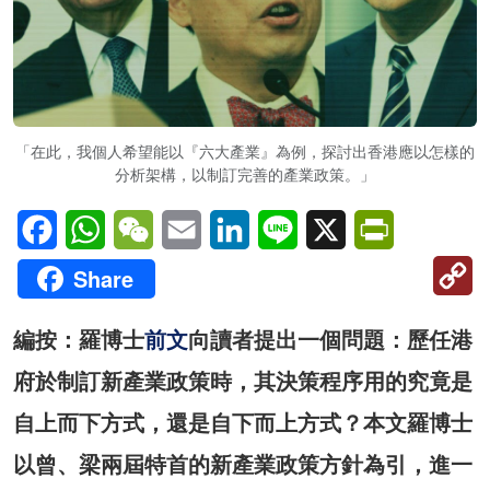
「在此，我個人希望能以『六大產業』為例，探討出香港應以怎樣的
分析架構，以制訂完善的產業政策。」
Facebook
WhatsApp
WeChat
Email
LinkedIn
Line
X
PrintFriendl
C
Share
Li
編按：羅博士
前文
向讀者提出一個問題：歷任港
府於制訂新產業政策時，其決策程序用的究竟是
自上而下方式，還是自下而上方式？本文羅博士
以曾、梁兩屆特首的新產業政策方針為引，進一