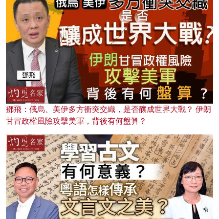
鄧飛：俄烏、美伊多方衝突交織，是否釀成世界大戰？ 伊朗
甘冒政權風險攻擊美軍，背後有何盤算？