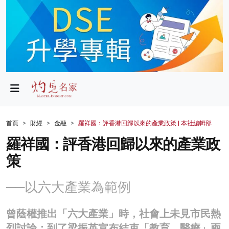
政局
教育
文化
財經
首頁
財經
金融
羅祥國：評香港回歸以來的產業政策 | 本社編輯部
生活
羅祥國：評香港回歸以來的產業政
策
健康
商業
──以六大產業為範例
科技
曾蔭權推出「六大產業」時，社會上未見市民熱
影片
烈討論；到了梁振英宣布結束「教育、醫療」兩