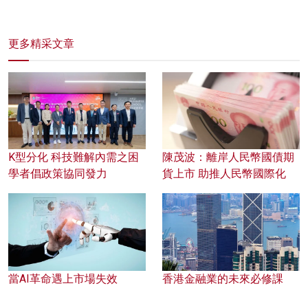
更多精采文章
K型分化 科技難解內需之困
陳茂波：離岸人民幣國債期
學者倡政策協同發力
貨上市 助推人民幣國際化
當AI革命遇上市場失效
香港金融業的未來必修課