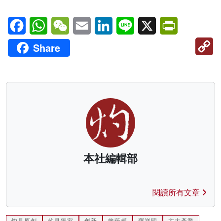
Facebook
WhatsApp
WeChat
Email
LinkedIn
Line
X
PrintFriendl
C
Share
Li
本社編輯部
閱讀所有文章
灼見原創
灼見獨家
創新
曾蔭權
羅祥國
六大產業