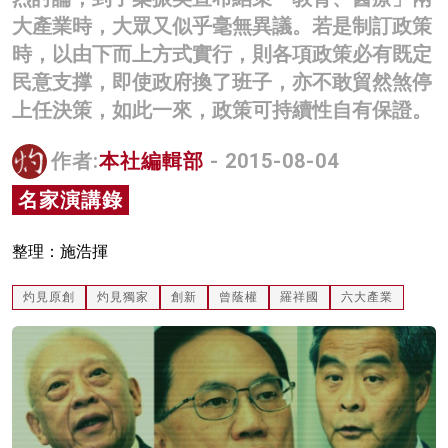
大產業時，大眾又似乎毫無異議。若是制訂政策
名家榜
時，以由下而上方式實行，則各項政策必有既定
灼見活動
民意支撑，即使政府換了班子，亦不敢貿然煞停
上任決策，如此一來，政策可持續性自有保證。
關於我們
作者:
本社編輯部
- 2015-08-04
名家演講錄
整理：施浩揮
灼見原創
灼見獨家
創新
曾蔭權
羅祥國
六大產業