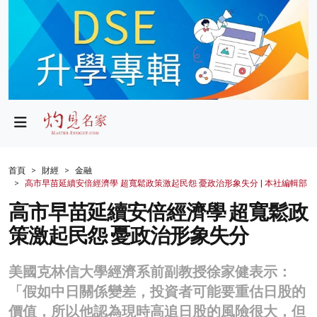
政局
教育
文化
財經
首頁
財經
金融
高市早苗延續安倍經濟學 超寬鬆政策激起民怨 憂政治形象失分 | 本社編輯部
生活
高市早苗延續安倍經濟學 超寬鬆政
健康
策激起民怨 憂政治形象失分
商業
美國克林信大學經濟系前副教授徐家健表示：
科技
「假如中日關係變差，投資者可能要重估日股的
影片
價值，所以他認為現時高追日股的風險很大，但