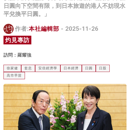
日圓向下空間有限，到日本旅遊的港人不妨現水
名家榜
平兌換平日圓。」
灼見活動
作者:
本社編輯部
- 2025-11-26
關於我們
灼見專訪
訪問：羅耀強
徐家健
套息
安倍經濟學
日本經濟
日圓
日股
高市早苗