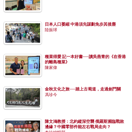
日本人口萎縮 中港須先謀劃免步其後塵
陸振球
種菜得愛 記一本好書──讀吳燕青的《在香港
的離島種菜》
陳家偉
金秋文化之旅──踏上古蜀道，走過劍門關
馮珍今
陳文鴻教授：北約縱深空襲 俄羅斯瀕臨戰敗
邊緣？中國零部件能左右戰局走向？