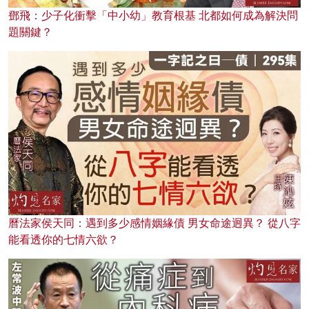
鄧飛：少子化衝擊「中小幼」教育根基 北都如何成為解決問
題關鍵？
曆法家侯天同：遇到多少感情姻緣債 男女命途迥異？ 從八字
能看透你的七情六欲？