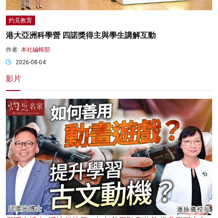
灼見教育
港大亞洲科學營 四諾獎得主與學生講解互動
作者:
本社編輯部
2026-08-04
影片