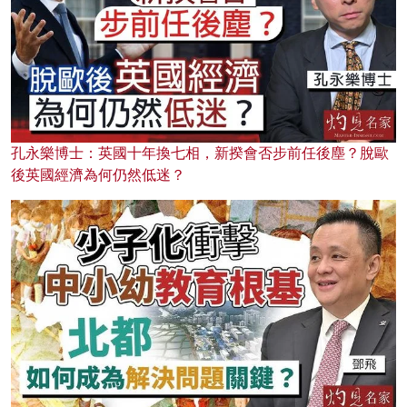
孔永樂博士：英國十年換七相，新揆會否步前任後塵？脫歐
後英國經濟為何仍然低迷？