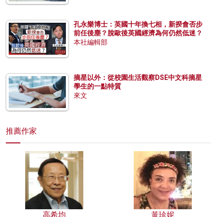
孔永樂博士：英國十年換七相，新揆會否步
前任後塵？脫歐後英國經濟為何仍然低迷？
本社編輯部
摘星以外：從校園生活觀察DSE中文科摘星
學生的一點特質
來文
推薦作家
高希均
黃珍妮