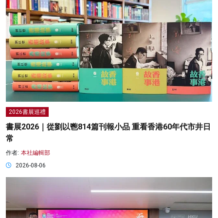
2026書展巡禮
書展2026｜從劉以鬯814篇刊報小品 重看香港60年代市井日
常
作者:
本社編輯部
2026-08-06