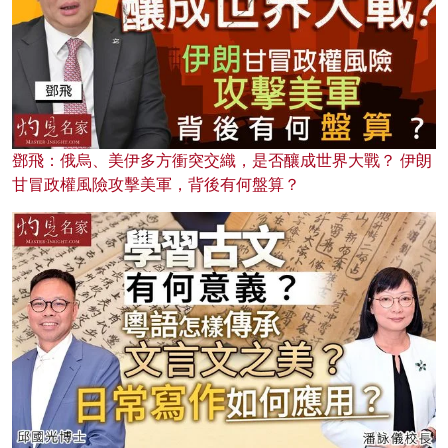
鄧飛：俄烏、美伊多方衝突交織，是否釀成世界大戰？ 伊朗
甘冒政權風險攻擊美軍，背後有何盤算？