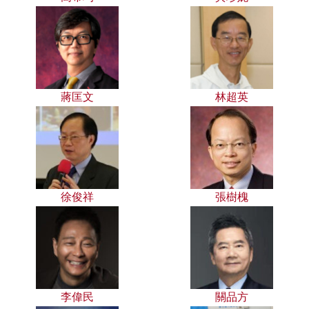
蔣匡文
林超英
徐俊祥
張樹槐
李偉民
關品方