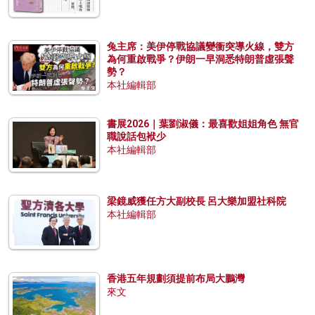
兔主席：美伊停戰協議變衝突導火線，雙方
為何重啟戰爭？伊朗一早洞悉特朗普虛張聲
勢？
本社編輯部
書展2026｜葉劉淑儀：最喜歡姐姐角色 無官
職說話包袱少
本社編輯部
梁鏡威獲任方大副校長 呂大樂加盟社科院
本社編輯部
香港五年規劃須提前布局大鵬灣
來文