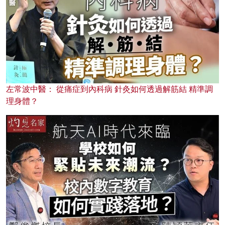
左常波中醫： 從痛症到內科病 針灸如何透過解筋結 精準調
理身體？