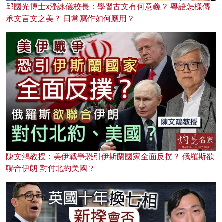
邱國光博士x潘詠儀校長：學習古文有何意義？ 粵語怎樣傳
承文言文之美？ 日常寫作如何應用？
陳文鴻教授：美伊戰爭恐引伊斯蘭國家全面反撲？ 俄羅斯欲
聯合伊朗 對付北約美國？