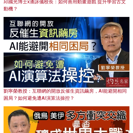
邱國光博士x潘詠儀校長：如何善用動畫遊戲 提升學習古文
動機？
劉寧榮教授：互聯網的開放反催生資訊繭房，AI能避開相同
困局？如何避免遭AI演算法操控？