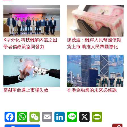
K型分化 科技難解內需之困
陳茂波：離岸人民幣國債期
學者倡政策協同發力
貨上市 助推人民幣國際化
當AI革命遇上市場失效
香港金融業的未來必修課
Facebook
WhatsApp
WeChat
Email
LinkedIn
Line
X
PrintFriendl
C