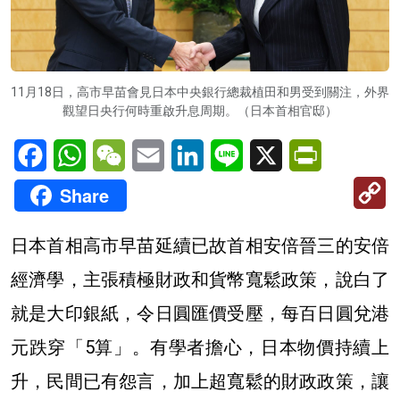
11月18日，高市早苗會見日本中央銀行總裁植田和男受到關注，外界
觀望日央行何時重啟升息周期。（日本首相官邸）
Facebook
WhatsApp
WeChat
Email
LinkedIn
Line
X
PrintFriendl
C
Share
Li
日本首相高市早苗延續已故首相安倍晉三的安倍
經濟學，主張積極財政和貨幣寬鬆政策，說白了
就是大印銀紙，令日圓匯價受壓，每百日圓兌港
元跌穿「5算」。有學者擔心，日本物價持續上
升，民間已有怨言，加上超寬鬆的財政政策，讓