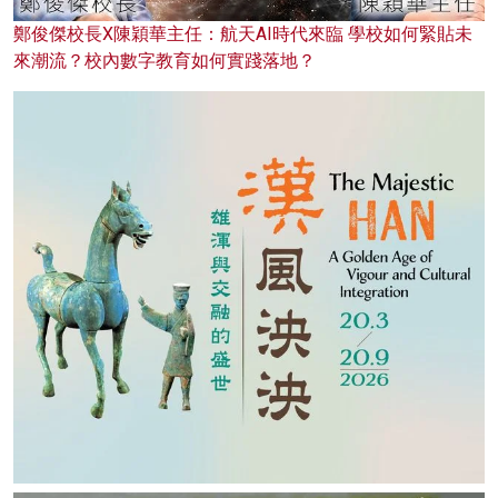
鄭俊傑校長X陳穎華主任：航天AI時代來臨 學校如何緊貼未
來潮流？校內數字教育如何實踐落地？