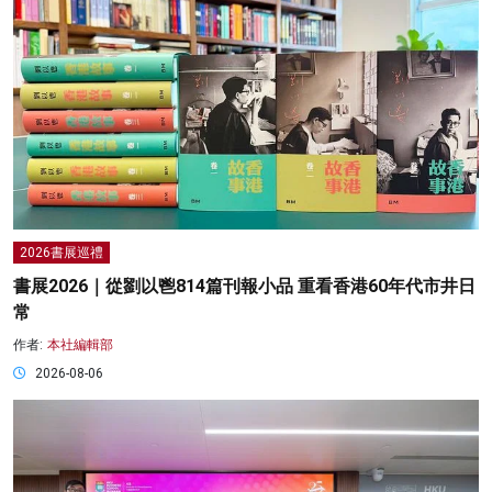
2026書展巡禮
書展2026｜從劉以鬯814篇刊報小品 重看香港60年代市井日
常
作者:
本社編輯部
2026-08-06