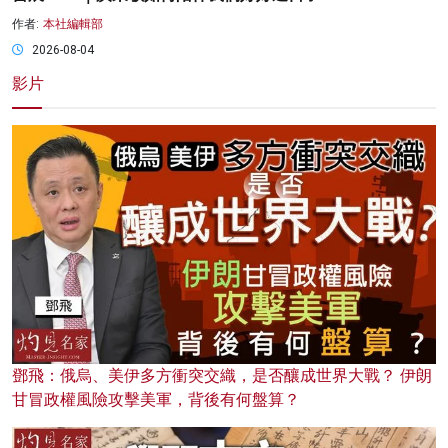
作者:
本社編輯部
2026-08-04
影片
鄧飛：俄烏、美伊多方衝突交織，是否釀成世界大戰？ 伊朗
甘冒政權風險攻擊美軍，背後有何盤算？