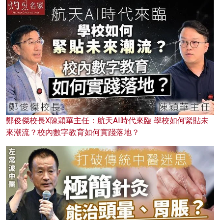
鄭俊傑校長X陳穎華主任：航天AI時代來臨 學校如何緊貼未
來潮流？校內數字教育如何實踐落地？