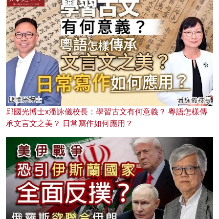
邱國光博士x潘詠儀校長：學習古文有何意義？ 粵語怎樣傳
承文言文之美？ 日常寫作如何應用？