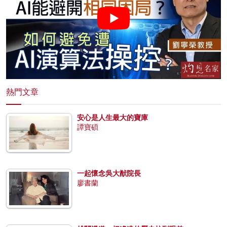
熱門文章
安心是人生最大的寶庫
譚寶碩
一起懷念吳大猷院長
廖書蘭