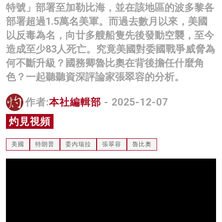
特號」部署至加勒比海，並在該地區的波多黎各
名家榜
部署超過1.5萬名美軍。而過去數月以來，美國
灼見活動
以反毒為名，向廿多艘船隻先後發動空襲，至今
造成至少83人死亡。究竟美國對委國戰爭威脅為
關於我們
何不斷升級？國務卿魯比奧在背後擔任什麼角
色？一起聽聽資深評論家張翠容的分析。
作者:
本社編輯部
- 2025-12-07
灼見視頻
美國
特朗普
委內瑞拉
張翠容
魯比奧