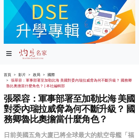
政局
教育
文化
財經
首頁
影片
政局
國際
張翠容：軍事部署至加勒比海 美國對委內瑞拉威脅為何不斷升級？ 國務卿
生活
魯比奧擔當什麼角色？ | 本社編輯部
張翠容：軍事部署至加勒比海 美國
健康
對委內瑞拉威脅為何不斷升級？ 國
商業
務卿魯比奧擔當什麼角色？
科技
日前美國五角大廈已將全球最大的航空母艦「福
影片