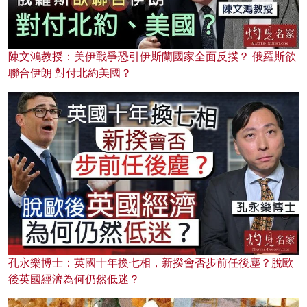
陳文鴻教授：美伊戰爭恐引伊斯蘭國家全面反撲？ 俄羅斯欲
聯合伊朗 對付北約美國？
孔永樂博士：英國十年換七相，新揆會否步前任後塵？脫歐
後英國經濟為何仍然低迷？