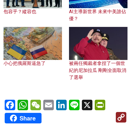
包容乎？縱容也
AI主導新世界 未來中美誰佔
優？
小心把俄羅斯逼急了
被兩任獨裁者拿捏了一個世
紀的尼加拉瓜 剛剛全面取消
了選舉
Facebook
WhatsApp
WeChat
Email
LinkedIn
Line
X
PrintFriendl
C
Share
Li