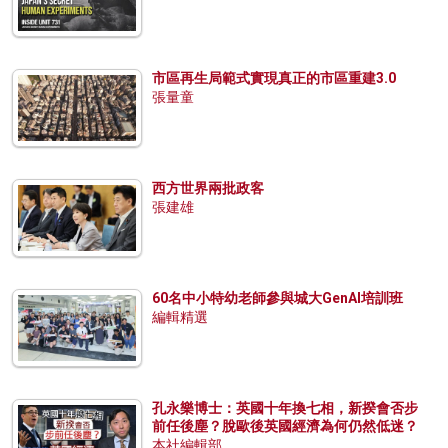
市區再生局範式實現真正的市區重建3.0
張量童
西方世界兩批政客
張建雄
60名中小特幼老師參與城大GenAI培訓班
編輯精選
孔永樂博士：英國十年換七相，新揆會否步
前任後塵？脫歐後英國經濟為何仍然低迷？
本社編輯部