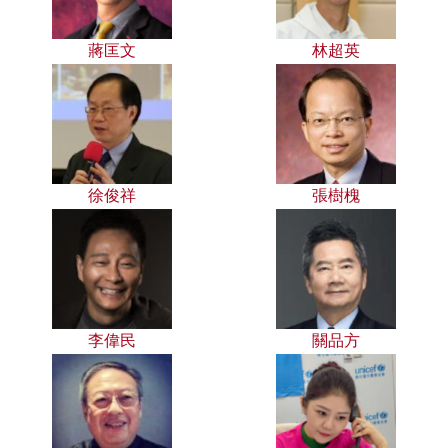
蔣匡文
林超英
徐俊祥
張樹槐
李偉民
關品方