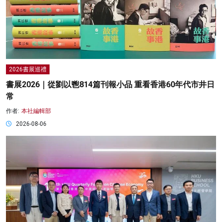
2026書展巡禮
書展2026｜從劉以鬯814篇刊報小品 重看香港60年代市井日
常
作者:
本社編輯部
2026-08-06