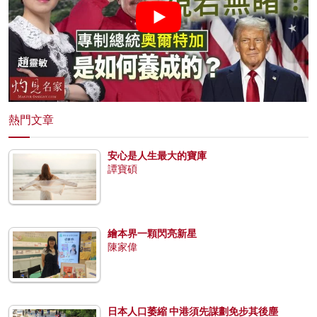
熱門文章
安心是人生最大的寶庫
譚寶碩
繪本界一顆閃亮新星
陳家偉
日本人口萎縮 中港須先謀劃免步其後塵