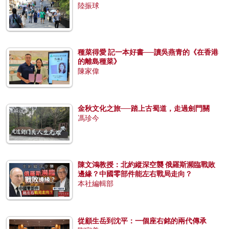
陸振球
種菜得愛 記一本好書──讀吳燕青的《在香港
的離島種菜》
陳家偉
金秋文化之旅──踏上古蜀道，走過劍門關
馮珍今
陳文鴻教授：北約縱深空襲 俄羅斯瀕臨戰敗
邊緣？中國零部件能左右戰局走向？
本社編輯部
從顧生岳到沈平：一個座右銘的兩代傳承