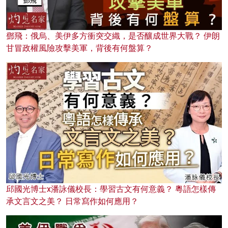
鄧飛：俄烏、美伊多方衝突交織，是否釀成世界大戰？ 伊朗
甘冒政權風險攻擊美軍，背後有何盤算？
邱國光博士x潘詠儀校長：學習古文有何意義？ 粵語怎樣傳
承文言文之美？ 日常寫作如何應用？