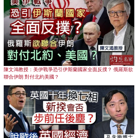
陳文鴻教授：美伊戰爭恐引伊斯蘭國家全面反撲？ 俄羅斯欲
聯合伊朗 對付北約美國？