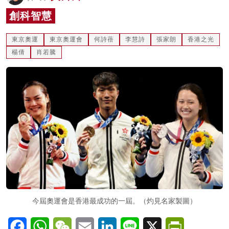
名家榜
創科智慧
灼見活動
東京奧運
東京奧運會
何詩蓓
李慧詩
張家朗
香港之光
楊倩
肖若騰
關於我們
今屆奧運會是香港最成功的一屆。（灼見名家製圖）
Facebook
WhatsApp
WeChat
Email
LinkedIn
Line
X
PrintFriendl