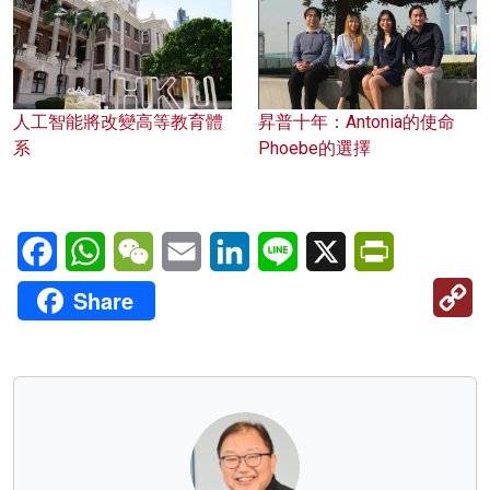
人工智能將改變高等教育體
昇普十年：Antonia的使命
系
Phoebe的選擇
Facebook
WhatsApp
WeChat
Email
LinkedIn
Line
X
PrintFriendl
C
Share
Li