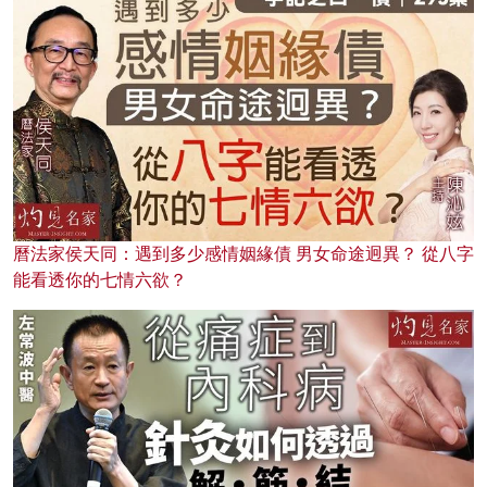
曆法家侯天同：遇到多少感情姻緣債 男女命途迥異？ 從八字
能看透你的七情六欲？