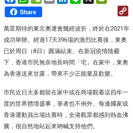
C
Share
Li
萬眾期待的東京奧運會幾經波折，終於在2021年
成功舉辦。經過17天396場的激烈比賽後，東奧
已於周日（8日）圓滿結束。在新冠疫情陰霾
下，香港市民無奈地長時間「宅」在家中，東奧
為香港送來甘露，帶來不少正能量及歡樂。
市民近日大多都留在家中或在商場觀看這四年一
度的世界體壇盛事，筆者也不例外。每逢國家或
香港運動員出場比賽時，全港觀眾都感到熱血沸
騰，很自然地站起來吶喊支持他們。