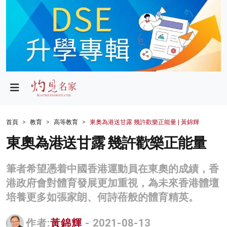
政局
教育
文化
財經
首頁
教育
高等教育
東奧為港送甘露 幾許歡樂正能量 | 黃錦輝
生活
東奧為港送甘露 幾許歡樂正能量
健康
筆者希望憑着中國香港運動員在東奧的成績，香
商業
港政府會對體育發展更加重視，為未來香港體壇
培養更多如張家朗、何詩蓓般的體育精英。
科技
影片
作者:
黃錦輝
- 2021-08-13