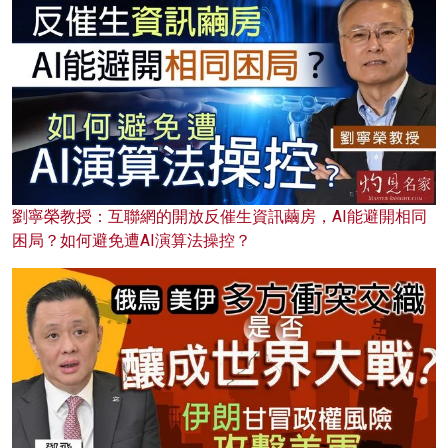
劉寧榮教授：互聯網的開放反催生資訊繭房，AI能避開相同
困局？如何避免遭AI演算法操控？