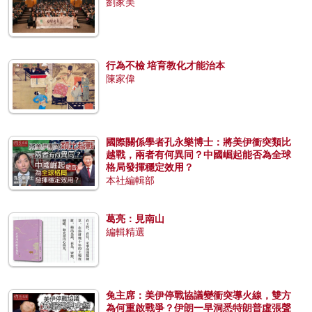
劉家美
行為不檢 培育教化才能治本
陳家偉
國際關係學者孔永樂博士：將美伊衝突類比
越戰，兩者有何異同？中國崛起能否為全球
格局發揮穩定效用？
本社編輯部
葛亮：見南山
編輯精選
兔主席：美伊停戰協議變衝突導火線，雙方
為何重啟戰爭？伊朗一早洞悉特朗普虛張聲