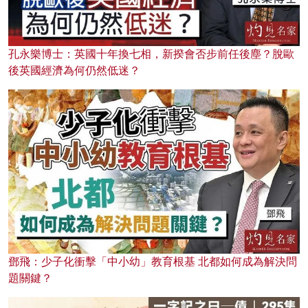
孔永樂博士：英國十年換七相，新揆會否步前任後塵？脫歐
後英國經濟為何仍然低迷？
鄧飛：少子化衝擊「中小幼」教育根基 北都如何成為解決問
題關鍵？