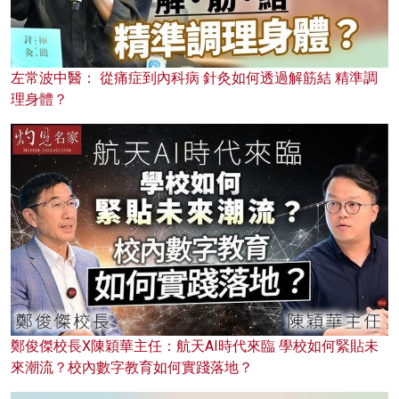
左常波中醫： 從痛症到內科病 針灸如何透過解筋結 精準調
理身體？
鄭俊傑校長X陳穎華主任：航天AI時代來臨 學校如何緊貼未
來潮流？校內數字教育如何實踐落地？