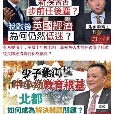
孔永樂博士：英國十年換七相，新揆會否步前任後塵？脫歐
後英國經濟為何仍然低迷？