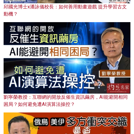
邱國光博士x潘詠儀校長：如何善用動畫遊戲 提升學習古文
動機？
劉寧榮教授：互聯網的開放反催生資訊繭房，AI能避開相同
困局？如何避免遭AI演算法操控？