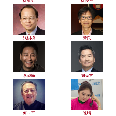
徐家健
徐俊祥
張樹槐
黃氏
李偉民
關品方
何志平
陳晴