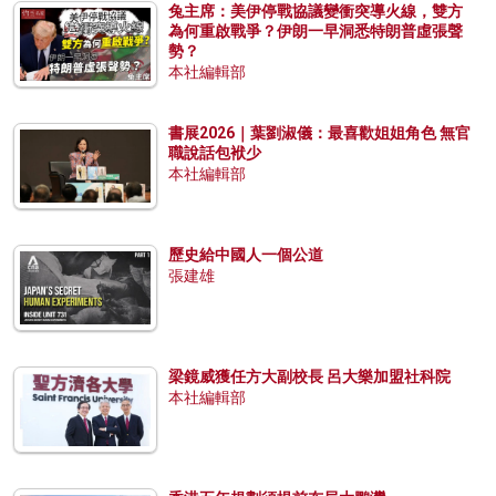
兔主席：美伊停戰協議變衝突導火線，雙方
為何重啟戰爭？伊朗一早洞悉特朗普虛張聲
勢？
本社編輯部
書展2026｜葉劉淑儀：最喜歡姐姐角色 無官
職說話包袱少
本社編輯部
歷史給中國人一個公道
張建雄
梁鏡威獲任方大副校長 呂大樂加盟社科院
本社編輯部