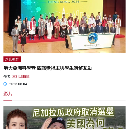
灼見教育
港大亞洲科學營 四諾獎得主與學生講解互動
作者:
本社編輯部
2026-08-04
影片