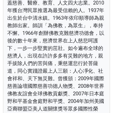
蓋慈善、醫療、教育、人文四大志業。2010
年獲台灣民眾推選為最受信賴的人。1937年
出生於台中清水鎮。1963年依印順導師為親
教師出家。師訓「為佛教，為眾生」，奉持
不懈。1966年創辦佛教克難慈濟功德會，以
後的數十年來，慈濟世界在上人慈悲呵護
下，一步一步堅實的茁壯。如今遍布全球的
慈濟人，出現在許許多多有災難的地方，親
手拔除人們的苦與痛，秉慈運悲行於菩薩
道，同心實踐證嚴上人三願：人心凈化、社
會祥和、天下無災難。曾獲頒：2009年國際
慈善論壇國際慈善功德人物獎、2008年世界
佛教友誼會全球佛教貢獻獎、2007年日本庭
野和平基金會庭野和平獎、2004年加州美國
亞裔聯盟亞美人道關懷獎等眾多國際性榮