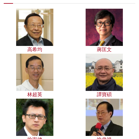
高希均
蔣匡文
林超英
譚寶碩