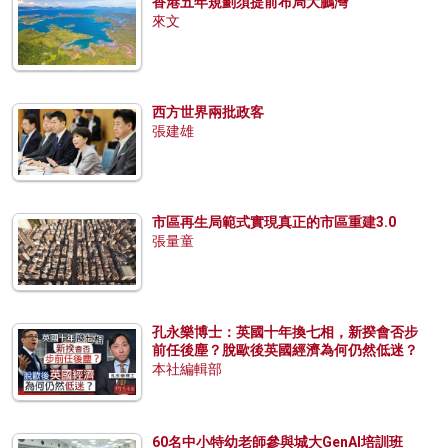
香港五年規劃須提前布局大鵬灣
來文
西方世界兩批政客
張建雄
市區再生局範式實現真正的市區重建3.0
張量童
孔永樂博士：英國十年換七相，新揆會否步
前任後塵？脫歐後英國經濟為何仍然低迷？
本社編輯部
60名中小特幼老師參與城大GenAI培訓班