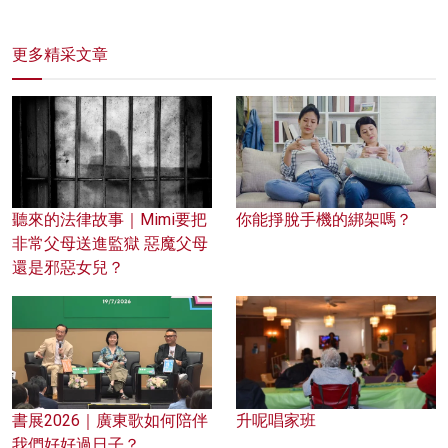
更多精采文章
聽來的法律故事｜Mimi要把
你能掙脫手機的綁架嗎？
非常父母送進監獄 惡魔父母
還是邪惡女兒？
書展2026｜廣東歌如何陪伴
升呢唱家班
我們好好過日子？