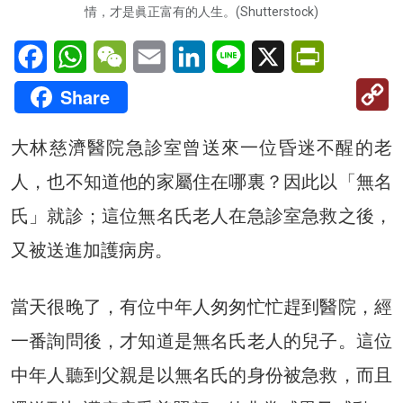
情，才是眞正富有的人生。(Shutterstock)
Facebook
WhatsApp
WeChat
Email
LinkedIn
Line
X
PrintFriendl
C
Share
Li
大林慈濟醫院急診室曾送來一位昏迷不醒的老
人，也不知道他的家屬住在哪裏？因此以「無名
氏」就診；這位無名氏老人在急診室急救之後，
又被送進加護病房。
當天很晚了，有位中年人匆匆忙忙趕到醫院，經
一番詢問後，才知道是無名氏老人的兒子。這位
中年人聽到父親是以無名氏的身份被急救，而且