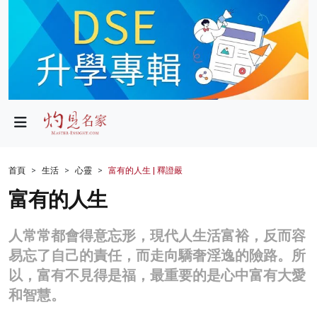
政局
教育
文化
財經
首頁
生活
心靈
富有的人生 | 釋證嚴
生活
富有的人生
健康
人常常都會得意忘形，現代人生活富裕，反而容
商業
易忘了自己的責任，而走向驕奢淫逸的險路。所
以，富有不見得是福，最重要的是心中富有大愛
科技
和智慧。
影片