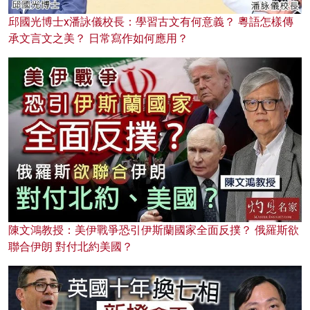
邱國光博士x潘詠儀校長：學習古文有何意義？ 粵語怎樣傳
承文言文之美？ 日常寫作如何應用？
陳文鴻教授：美伊戰爭恐引伊斯蘭國家全面反撲？ 俄羅斯欲
聯合伊朗 對付北約美國？