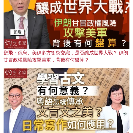
鄧飛：俄烏、美伊多方衝突交織，是否釀成世界大戰？ 伊朗
甘冒政權風險攻擊美軍，背後有何盤算？