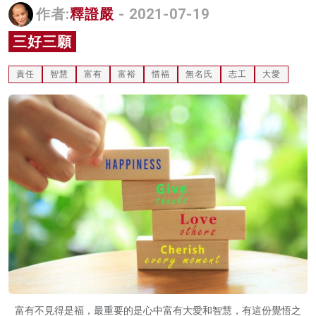
作者:
釋證嚴
- 2021-07-19
名家榜
三好三願
灼見活動
責任
智慧
富有
富裕
惜福
無名氏
志工
大愛
關於我們
富有不見得是福，最重要的是心中富有大愛和智慧，有這份覺悟之