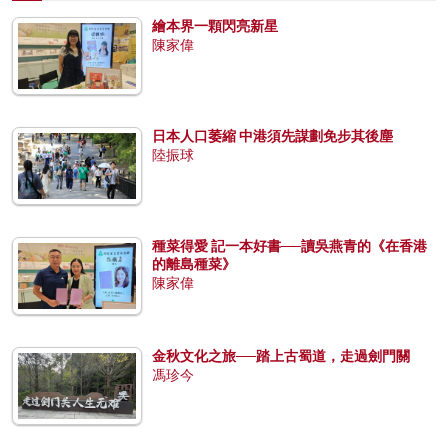
繪本界一顆閃亮新星
陳家偉
日本人口萎縮 中港須先謀劃免步其後塵
陸振球
種菜得愛 記一本好書──讀吳燕青的《在香港
的離島種菜》
陳家偉
金秋文化之旅──踏上古蜀道，走過劍門關
馮珍今