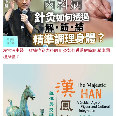
左常波中醫： 從痛症到內科病 針灸如何透過解筋結 精準調
理身體？