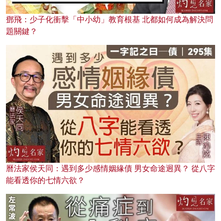
鄧飛：少子化衝擊「中小幼」教育根基 北都如何成為解決問
題關鍵？
曆法家侯天同：遇到多少感情姻緣債 男女命途迥異？ 從八字
能看透你的七情六欲？