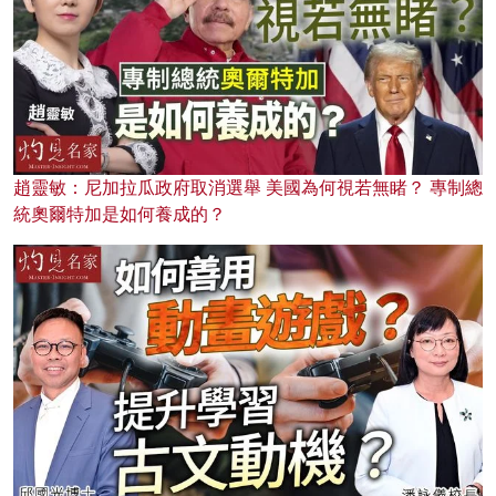
趙靈敏：尼加拉瓜政府取消選舉 美國為何視若無睹？ 專制總
統奧爾特加是如何養成的？