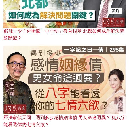
鄧飛：少子化衝擊「中小幼」教育根基 北都如何成為解決問
題關鍵？
曆法家侯天同：遇到多少感情姻緣債 男女命途迥異？ 從八字
能看透你的七情六欲？