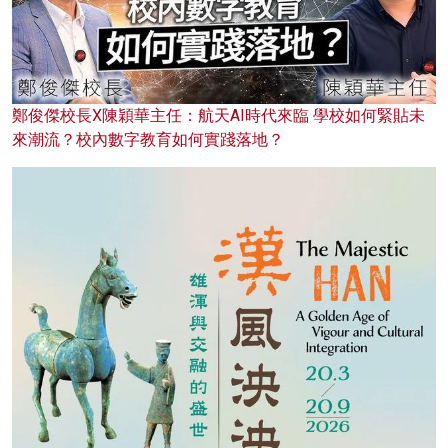
鄭俊傑校長X陳穎華主任：航天AI時代來臨 學校如何緊貼未
來潮流？校內數字教育如何實踐落地？