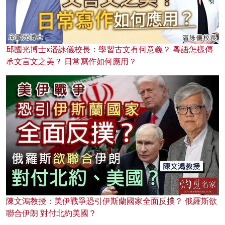
邱國光博士x潘詠儀校長：學習古文有何意義？ 粵語怎樣傳
承文言文之美？ 日常寫作如何應用？
陳文鴻教授：美伊戰爭恐引伊斯蘭國家全面反撲？ 俄羅斯欲
聯合伊朗 對付北約美國？