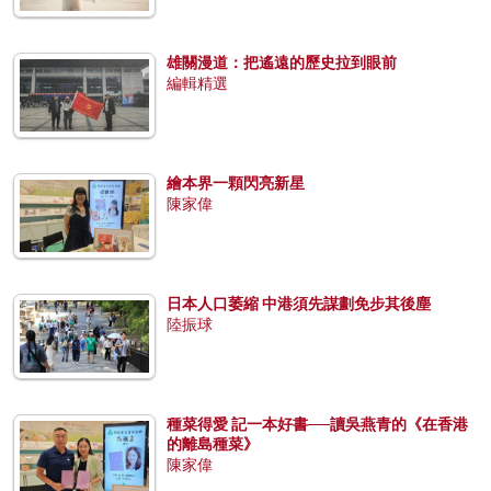
雄關漫道：把遙遠的歷史拉到眼前
編輯精選
繪本界一顆閃亮新星
陳家偉
日本人口萎縮 中港須先謀劃免步其後塵
陸振球
種菜得愛 記一本好書──讀吳燕青的《在香港
的離島種菜》
陳家偉