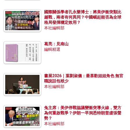
國際關係學者孔永樂博士：將美伊衝突類比
越戰，兩者有何異同？中國崛起能否為全球
格局發揮穩定效用？
本社編輯部
葛亮：見南山
編輯精選
書展2026｜葉劉淑儀：最喜歡姐姐角色 無官
職說話包袱少
本社編輯部
兔主席：美伊停戰協議變衝突導火線，雙方
為何重啟戰爭？伊朗一早洞悉特朗普虛張聲
勢？
本社編輯部