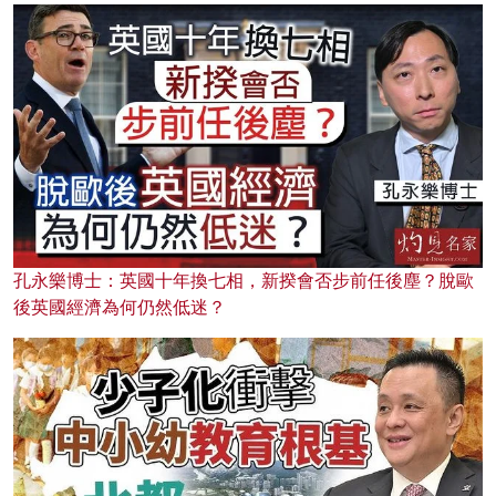
孔永樂博士：英國十年換七相，新揆會否步前任後塵？脫歐
後英國經濟為何仍然低迷？