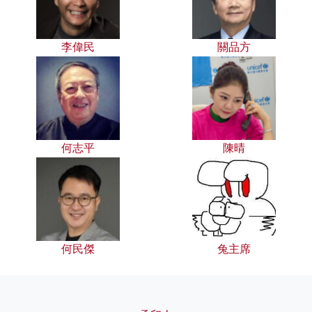
李偉民
關品方
何志平
陳晴
何民傑
兔主席