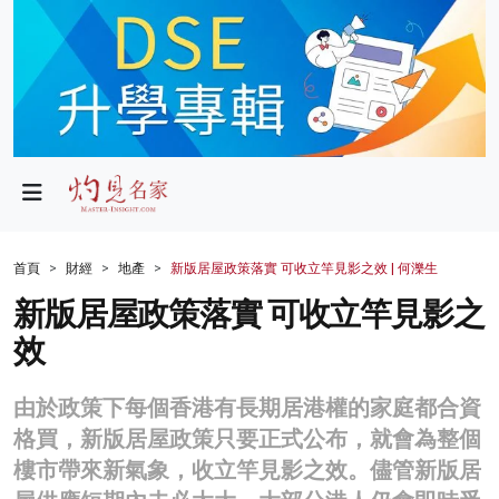
政局
教育
文化
財經
首頁
財經
地產
新版居屋政策落實 可收立竿見影之效 | 何濼生
生活
新版居屋政策落實 可收立竿見影之
效
健康
商業
由於政策下每個香港有長期居港權的家庭都合資
格買，新版居屋政策只要正式公布，就會為整個
科技
樓市帶來新氣象，收立竿見影之效。儘管新版居
影片