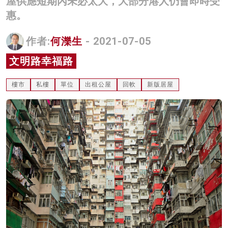
屋供應短期內未必太大，大部分港人仍會即時受
名家榜
惠。
灼見活動
作者:
何濼生
- 2021-07-05
關於我們
文明路幸福路
樓市
私樓
單位
出租公屋
回軟
新版居屋