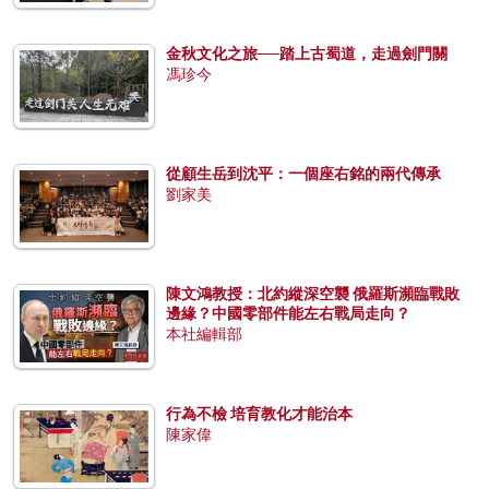
金秋文化之旅──踏上古蜀道，走過劍門關
馮珍今
從顧生岳到沈平：一個座右銘的兩代傳承
劉家美
陳文鴻教授：北約縱深空襲 俄羅斯瀕臨戰敗
邊緣？中國零部件能左右戰局走向？
本社編輯部
行為不檢 培育教化才能治本
陳家偉