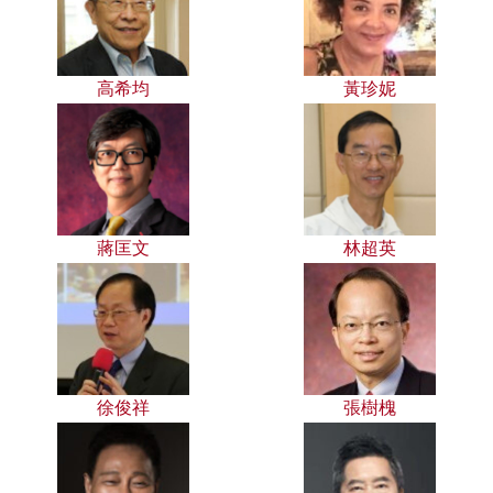
高希均
黃珍妮
蔣匡文
林超英
徐俊祥
張樹槐