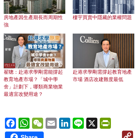
房地產因生產期長而周期性
樓宇買賣中隱藏的業權問題
強
翟聰：赴港求學剛需能撐起
赴港求學剛需撐起教育地產
教育地產市場？「城中學
市場 酒店改建難度最低
舍」計劃下，哪類商業物業
最適宜改變用途？
Facebook
WhatsApp
WeChat
Email
LinkedIn
Line
X
PrintFriendl
C
Share
Li