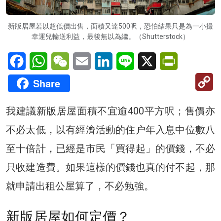
新版居屋若以超低價出售，面積又達500呎，恐怕結果只是為一小撮
幸運兒輸送利益，最後無以為繼。（Shutterstock）
Facebook
WhatsApp
WeChat
Email
LinkedIn
Line
X
PrintFriendl
C
Share
Li
我建議新版居屋面積不宜逾400平方呎；售價亦
不必太低，以有經濟活動的住户年入息中位數八
至十倍計，已經是市民「買得起」的價錢，不必
只收建造費。如果這樣的價錢也真的付不起，那
就申請出租公屋算了，不必勉強。
新版居屋如何定價？