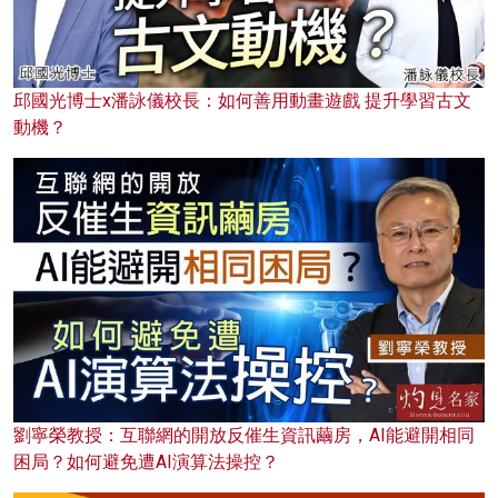
邱國光博士x潘詠儀校長：如何善用動畫遊戲 提升學習古文
動機？
劉寧榮教授：互聯網的開放反催生資訊繭房，AI能避開相同
困局？如何避免遭AI演算法操控？