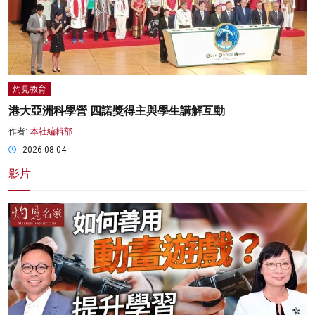
灼見教育
港大亞洲科學營 四諾獎得主與學生講解互動
作者:
本社編輯部
2026-08-04
影片