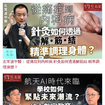
左常波中醫： 從痛症到內科病 針灸如何透過解筋結 精準調
理身體？