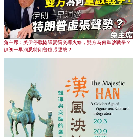
兔主席：美伊停戰協議變衝突導火線，雙方為何重啟戰爭？
伊朗一早洞悉特朗普虛張聲勢？