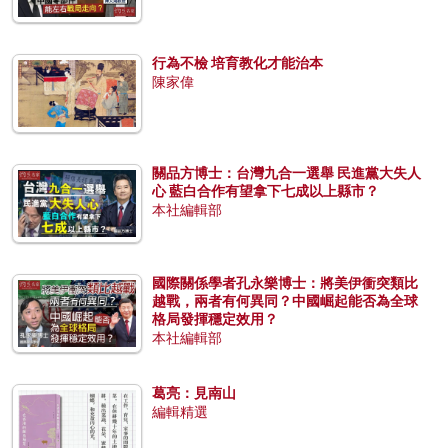
行為不檢 培育教化才能治本
陳家偉
關品方博士：台灣九合一選舉 民進黨大失人
心 藍白合作有望拿下七成以上縣市？
本社編輯部
國際關係學者孔永樂博士：將美伊衝突類比
越戰，兩者有何異同？中國崛起能否為全球
格局發揮穩定效用？
本社編輯部
葛亮：見南山
編輯精選