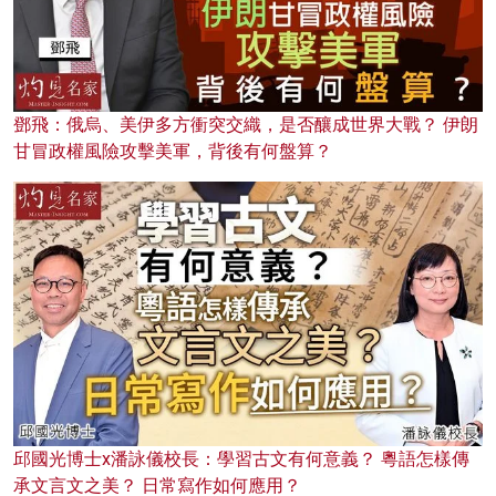
鄧飛：俄烏、美伊多方衝突交織，是否釀成世界大戰？ 伊朗
甘冒政權風險攻擊美軍，背後有何盤算？
邱國光博士x潘詠儀校長：學習古文有何意義？ 粵語怎樣傳
承文言文之美？ 日常寫作如何應用？