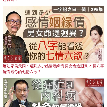
曆法家侯天同：遇到多少感情姻緣債 男女命途迥異？ 從八字
能看透你的七情六欲？