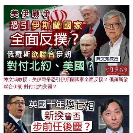
陳文鴻教授：美伊戰爭恐引伊斯蘭國家全面反撲？ 俄羅斯欲
聯合伊朗 對付北約美國？