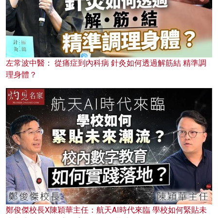
左常波中醫： 從痛症到內科病 針灸如何透過解筋結 精準調
理身體？
鄭俊傑校長X陳穎華主任：航天AI時代來臨 學校如何緊貼未