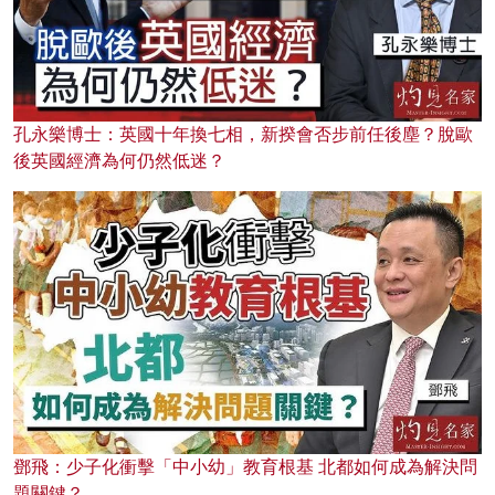
孔永樂博士：英國十年換七相，新揆會否步前任後塵？脫歐
後英國經濟為何仍然低迷？
鄧飛：少子化衝擊「中小幼」教育根基 北都如何成為解決問
題關鍵？