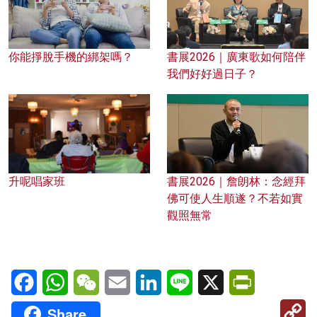
你能掙脫手機的綁架嗎？
書展2026｜廣東歌如何陪伴
我們好好過日子？
升呢唱家班
書展2026｜詹朗林：念經拜
佛可使人生順遂？不若如實
觀照無常
Facebook
WhatsApp
WeChat
Email
LinkedIn
Line
X
PrintFriendl
C
Share
Li