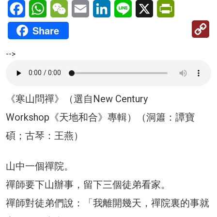
Facebook
WhatsApp
WeChat
Email
LinkedIn
Line
X
PrintFriendl
C
Share
Li
-->
《寒山問禪》（選自New Century
Workshop《天地和合》專輯）（洞簫：譚寶
碩；古琴：王燕）
山中一個禪院。
禪師要下山辦事，留下三個徒弟看家。
禪師對徒弟們說：「我離開幾天，禪院裏的事就