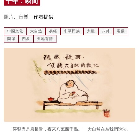
千年．瞬間
名家榜
圖片、音樂：作者提供
灼見活動
中國文化
大自然
易經
中華民族
太極
八卦
兩儀
關於我們
問禪
四象
天地有情
「溪聲盡是廣長舌，夜來八萬四千偈。」 大自然在為我們說法。