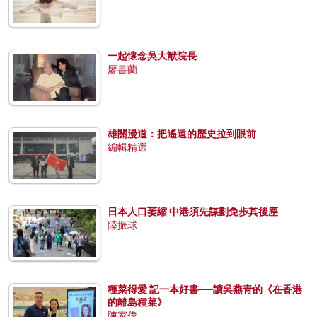
一起懷念吳大猷院長
廖書蘭
雄關漫道：把遙遠的歷史拉到眼前
編輯精選
日本人口萎縮 中港須先謀劃免步其後塵
陸振球
種菜得愛 記一本好書──讀吳燕青的《在香港
的離島種菜》
陳家偉