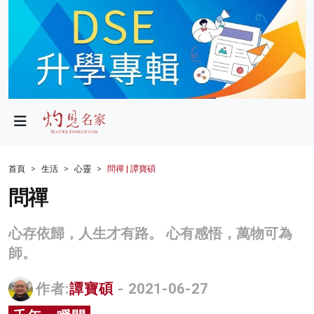
政局
教育
文化
財經
首頁
生活
心靈
問禪 | 譚寶碩
生活
問禪
健康
心存依歸，人生才有路。 心有感悟，萬物可為
商業
師。
科技
作者:
譚寶碩
- 2021-06-27
影片