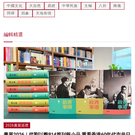
中國文化
大自然
易經
中華民族
太極
八卦
兩儀
問禪
四象
天地有情
編輯精選
2026書展巡禮
書展2026｜從劉以鬯814篇刊報小品 重看香港60年代市井日