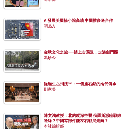
AI發展美國搞小院高牆 中國推多邊合作
關品方
金秋文化之旅──踏上古蜀道，走過劍門關
馮珍今
從顧生岳到沈平：一個座右銘的兩代傳承
劉家美
陳文鴻教授：北約縱深空襲 俄羅斯瀕臨戰敗
邊緣？中國零部件能左右戰局走向？
本社編輯部