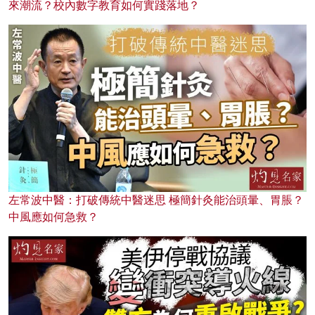
來潮流？校內數字教育如何實踐落地？
左常波中醫：打破傳統中醫迷思 極簡針灸能治頭暈、胃脹？
中風應如何急救？