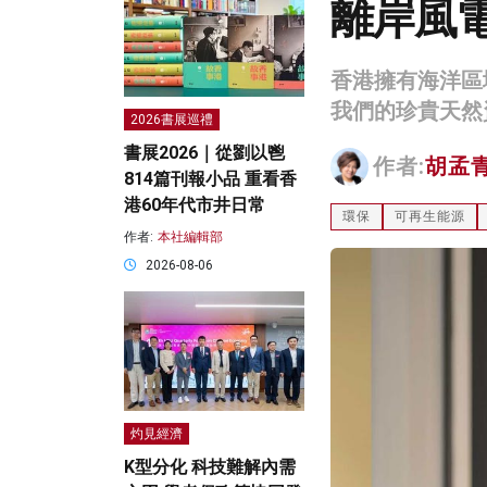
離岸風
香港擁有海洋區
我們的珍貴天然
2026書展巡禮
書展2026｜從劉以鬯
作者:
胡孟
814篇刊報小品 重看香
港60年代市井日常
環保
可再生能源
作者:
本社編輯部
2026-08-06
灼見經濟
K型分化 科技難解內需