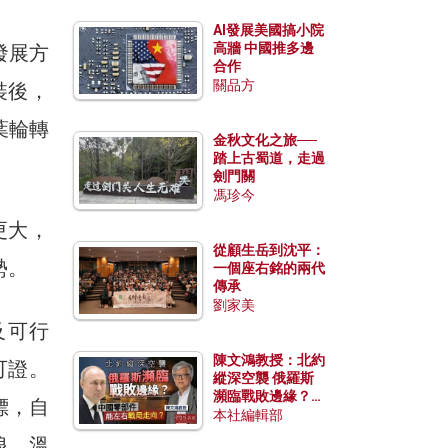
AI發展美國搞小院
高牆 中國推多邊
發展方
合作
關品方
裝後，
葉輪轉
金秋文化之旅──
踏上古蜀道，走過
劍門關
馮珍今
更大，
從顧生岳到沈平：
勢。
一個座右銘的兩代
傳承
劉家美
及可行
陳文鴻教授：北約
可證。
縱深空襲 俄羅斯
瀕臨戰敗邊緣？中
標，自
國零部件能左右戰
本社編輯部
局走向？
浪、溫