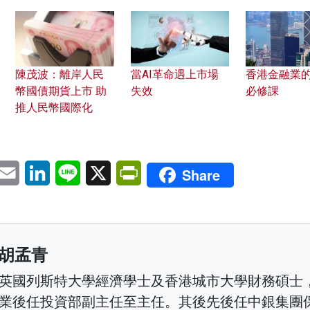
陳茂波：離岸人民
當AI革命遇上市場
香港金融業
幣國債期貨上市 助
失效
必修課
推人民幣國際化
pp
eChat
Email
LinkedIn
Line
X
PrintFriendly
Share
胡孟青
英國列斯特大學經濟學士及香港城市大學財務碩士
業後任投資部副主任至主任。其後先後任中銀集團