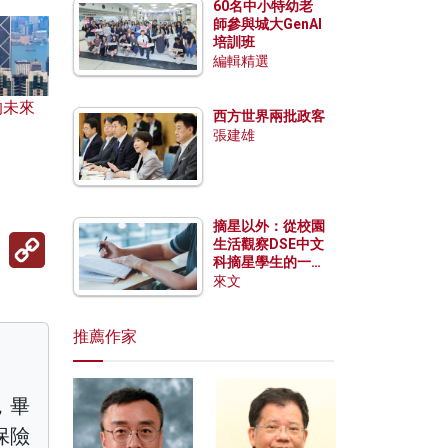
60名中小特幼老
師參與城大GenAI
培訓班
編輯精選
的未來
西方世界兩批政客
張建雄
摘星以外：從校園
Copy
生活觀察DSE中文
Link
科摘星學生的一點
特質
來文
推薦作家
，畢
保險