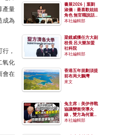
書展2026｜葉劉
算產量
淑儀：最喜歡姐姐
角色 無官職說話
造成為
包袱少
本社編輯部
梁鏡威獲任方大副
校長 呂大樂加盟
社科院
可行，
本社編輯部
二氧化
香港五年規劃須提
而會在
前布局大鵬灣
來文
兔主席：美伊停戰
協議變衝突導火
線，雙方為何重啟
戰爭？伊朗一早洞
本社編輯部
悉特朗普虛張聲
勢？