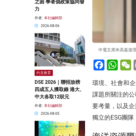
之困 學者倡政策協同發
力
作者:
本社編輯部
2026-08-06
中電主席米高嘉道
Facebook
WhatsA
W
灼見教育
環境、社會和企業管治（
DSE 2026｜聯招放榜
四成五人獲取錄 港大、
課題所關注的公
中大各取12狀元
要考量，以及企
作者:
本社編輯部
2026-08-05
獨立的ESG團