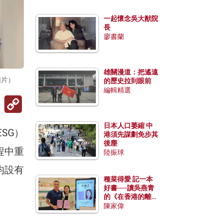
一起懷念吳大猷院
長
廖書蘭
雄關漫道：把遙遠
圖片）
的歷史拉到眼前
編輯精選
Copy
Link
日本人口萎縮 中
ESG）
港須先謀劃免步其
後塵
程中重
陸振球
均設有
種菜得愛 記一本
好書──讀吳燕青
的《在香港的離島
種菜》
陳家偉