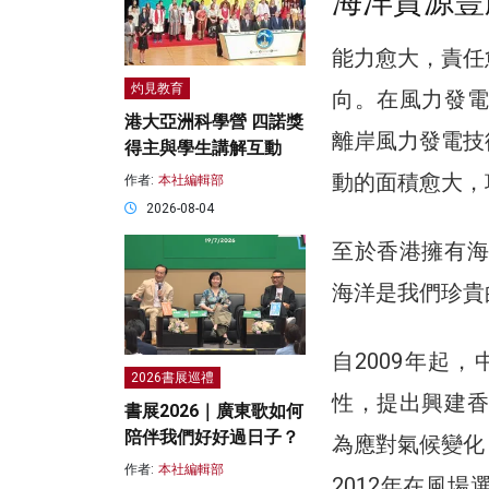
海洋資源豐
能力愈大，責任
灼見教育
向。在風力發電
港大亞洲科學營 四諾獎
離岸風力發電技
得主與學生講解互動
動的面積愈大，
作者:
本社編輯部
2026-08-04
至於香港擁有海
海洋是我們珍貴
自2009年起
2026書展巡禮
性，提出興建香
書展2026｜廣東歌如何
陪伴我們好好過日子？
為應對氣候變化
作者:
本社編輯部
2012年在風