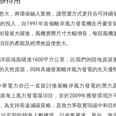
腴待用
愈大，將環保融入業務，讓營運方式更符合可持續
的投入，自1991年首個離岸風力發電機在丹麥安
術發展大躍進，風機實際尺寸大幅增長，每部風機
項目的產能及經濟效益便愈大。
洋區域面積達1600平方公里，比我們的陸地資源
的天然資源，同時具備發展離岸風力發電的先天優
，中華電力亦已一直探討推展離岸風力發電的潛力
港海上風力發電場項目，並於2009年獲發環境許
，為支持長遠減碳策略，及致力爭取實現碳中和目
場選址安裝臨時海上數據塔，以收集風速、風向、海