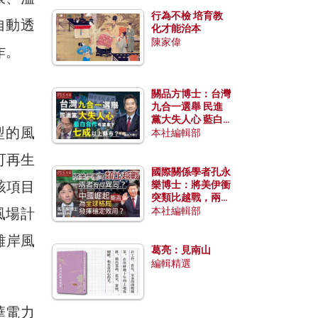
行為不檢 培育教
自動透
化才能治本
陳家偉
作。
關品方博士：台灣
九合一選舉 民進
黨大失人心 藍白
型的風
合作有望拿下七成
本社編輯部
以上縣市？
可再生
國際關係學者孔永
該項目
樂博士：將美伊衝
突類比越戰，兩者
有何異同？中國崛
風場計
本社編輯部
起能否為全球格局
發揮穩定效用？
離岸風
葛亮：見南山
編輯精選
華電力