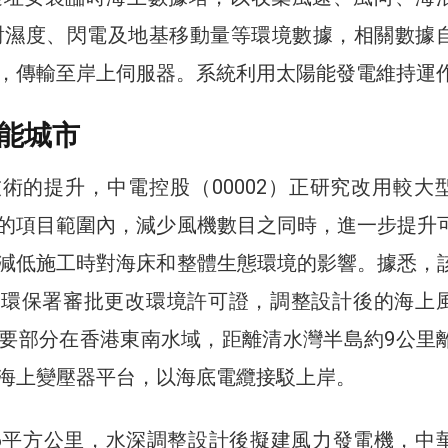
對濕度、閃電及地基移動量等環境數據，相關數據
，傳輸至岸上伺服器。系統利用太陽能發電維持運
能城市
術的提升，中電控股（00002）正研究改用較大
的項目範圍內，減少風機數目之同時，進一步提升
減低施工時對海床和整體生態環境的影響。據悉，
獲環保署審批更改環境許可證，調整設計後的海上
要部分在香港東南水域，距離清水灣半島約9公里
海上變壓器平台，以海底電纜接駁上岸。
6平方公里，水深調整設計後擬建風力發電機，中