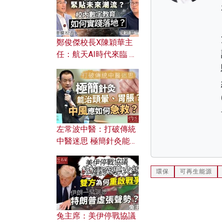
鄭俊傑校長X陳穎華主
任：航天AI時代來臨 學
校如何緊貼未來潮流？
校內數字教育如何實踐
落地？
左常波中醫：打破傳統
中醫迷思 極簡針灸能治
頭暈、胃脹？中風應如
何急救？
環保
可再生能源
兔主席：美伊停戰協議