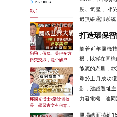
2026-08-04
度、氣壓 、相
影片
過無線通訊系統
打造環保智
隨着近年風機技
鄧飛：俄烏、美伊多方
機，以冀在同樣
衝突交織，是否釀成世
界大戰？ 伊朗甘冒政權
能源的產量，亦
風險攻擊美軍，背後有
剛於上月成功
何盤算？
劃，建議選址主
力發電機，連同
邱國光博士x潘詠儀校
長：學習古文有何意
義？ 粵語怎樣傳承文言
風場總面積約1