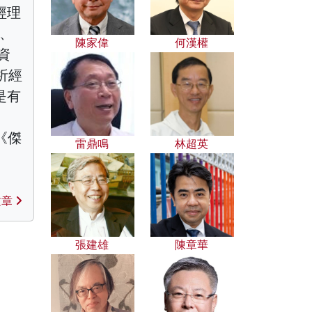
經理
事、
陳家偉
何漢權
資
析經
是有
《傑
雷鼎鳴
林超英
、
文章
張建雄
陳章華