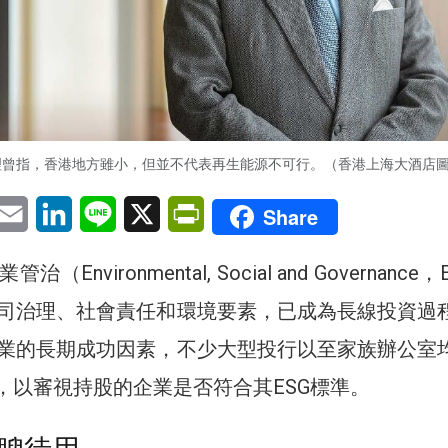
理曾指，香港地方雖小，但並不代表再生能源不可行。（香港上海大酒店
pp
eChat
Email
LinkedIn
Line
X
PrintFriendly
Share
Environmental, Social and Governance，
司治理、社會責任和環境要素，已成為長線投資過
業的長期成功因素，不少大型投行以至家族辦公室
隊，以審視持股的企業是否符合其ESG標準。