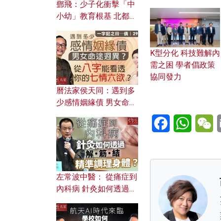
鄧飛：少子化衝擊「中
小幼」教育根基 北都如
何成為解決問題關鍵？
K型分化 科技難解內
需之困 學者倡政策
協同發力
曆法家侯天同：遇到多
少感情姻緣債 男女命途
迥異？ 從八字能看透你
Facebook
WhatsA
W
的七情六欲？
左常波中醫： 從痛症到
內科病 針灸如何透過解
筋結 精準調理身體？