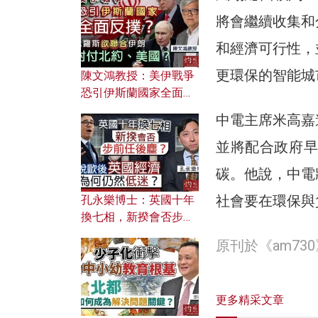
文之美？ 日常寫作如何
將會繼續收集和
應用？
和經濟可行性，
更環保的智能城
陳文鴻教授：美伊戰爭
恐引伊斯蘭國家全面反
撲？ 俄羅斯欲聯合伊朗
中電主席米高嘉
對付北約美國？
並將配合政府早
碳。他說，中電
社會要在環保與
孔永樂博士：英國十年
換七相，新揆會否步前
任後塵？脫歐後英國經
原刊於《am7
濟為何仍然低迷？
更多精采文章