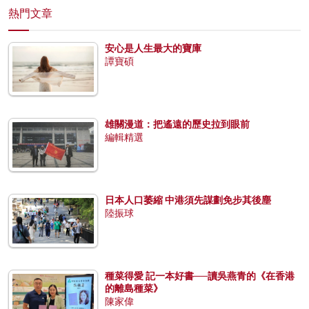
熱門文章
安心是人生最大的寶庫
譚寶碩
雄關漫道：把遙遠的歷史拉到眼前
編輯精選
日本人口萎縮 中港須先謀劃免步其後塵
陸振球
種菜得愛 記一本好書──讀吳燕青的《在香港
的離島種菜》
陳家偉