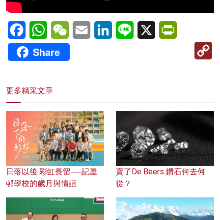
Facebook
WhatsApp
WeChat
Email
LinkedIn
Line
X
PrintFriendl
C
Share
Li
更多精采文章
日落以後 彩虹長留──記屋
賣了De Beers 鑽石何去何
邨學校的歲月與情誼
從？