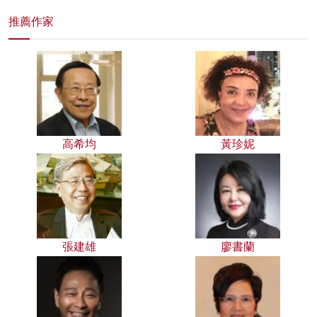
推薦作家
高希均
黃珍妮
張建雄
廖書蘭