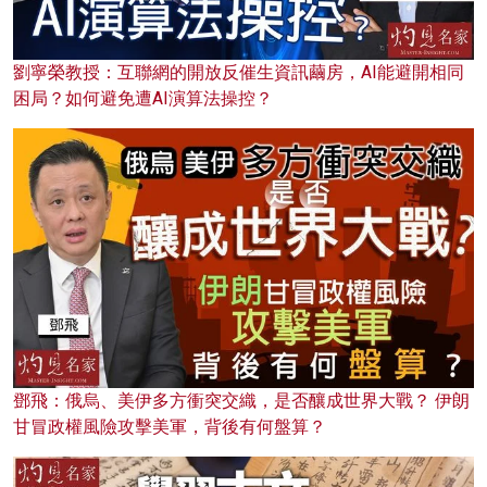
劉寧榮教授：互聯網的開放反催生資訊繭房，AI能避開相同
困局？如何避免遭AI演算法操控？
鄧飛：俄烏、美伊多方衝突交織，是否釀成世界大戰？ 伊朗
甘冒政權風險攻擊美軍，背後有何盤算？