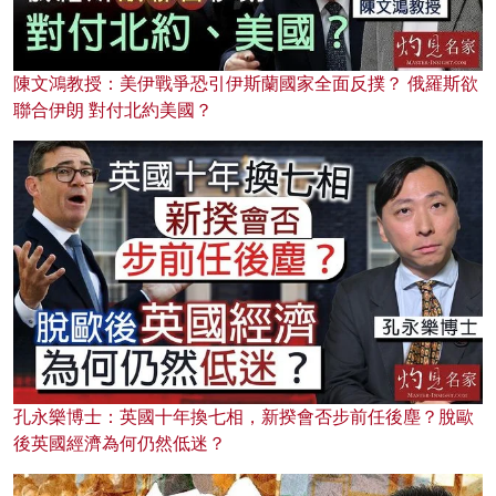
陳文鴻教授：美伊戰爭恐引伊斯蘭國家全面反撲？ 俄羅斯欲
聯合伊朗 對付北約美國？
孔永樂博士：英國十年換七相，新揆會否步前任後塵？脫歐
後英國經濟為何仍然低迷？