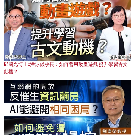
邱國光博士x潘詠儀校長：如何善用動畫遊戲 提升學習古文
動機？