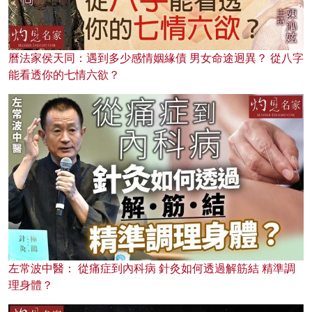
曆法家侯天同：遇到多少感情姻緣債 男女命途迥異？ 從八字
能看透你的七情六欲？
左常波中醫： 從痛症到內科病 針灸如何透過解筋結 精準調
理身體？