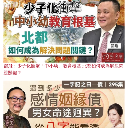
鄧飛：少子化衝擊「中小幼」教育根基 北都如何成為解決問
題關鍵？