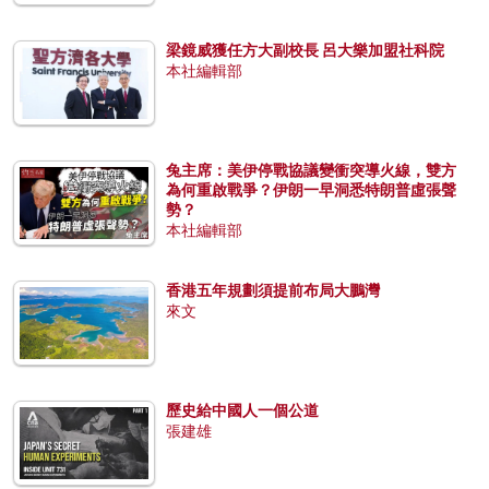
梁鏡威獲任方大副校長 呂大樂加盟社科院
本社編輯部
兔主席：美伊停戰協議變衝突導火線，雙方
為何重啟戰爭？伊朗一早洞悉特朗普虛張聲
勢？
本社編輯部
香港五年規劃須提前布局大鵬灣
來文
歷史給中國人一個公道
張建雄