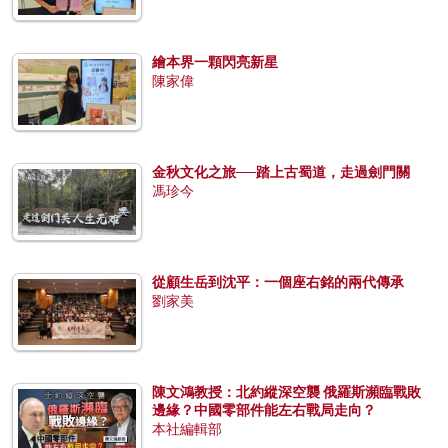
繪本界一顆閃亮新星
陳家偉
金秋文化之旅──踏上古蜀道，走過劍門關
馮珍今
從顧生岳到沈平：一個座右銘的兩代傳承
劉家美
陳文鴻教授：北約縱深空襲 俄羅斯瀕臨戰敗
邊緣？中國零部件能左右戰局走向？
本社編輯部