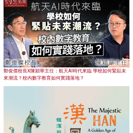
鄭俊傑校長X陳穎華主任：航天AI時代來臨 學校如何緊貼未
來潮流？校內數字教育如何實踐落地？