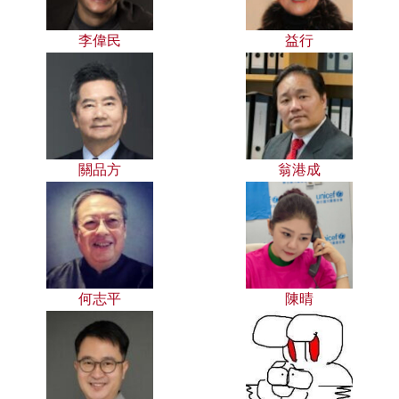
李偉民
益行
關品方
翁港成
何志平
陳晴