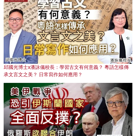
邱國光博士x潘詠儀校長：學習古文有何意義？ 粵語怎樣傳
承文言文之美？ 日常寫作如何應用？