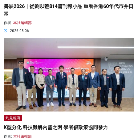
書展2026｜從劉以鬯814篇刊報小品 重看香港60年代市井日
常
作者:
本社編輯部
2026-08-06
灼見經濟
K型分化 科技難解內需之困 學者倡政策協同發力
作者:
本社編輯部