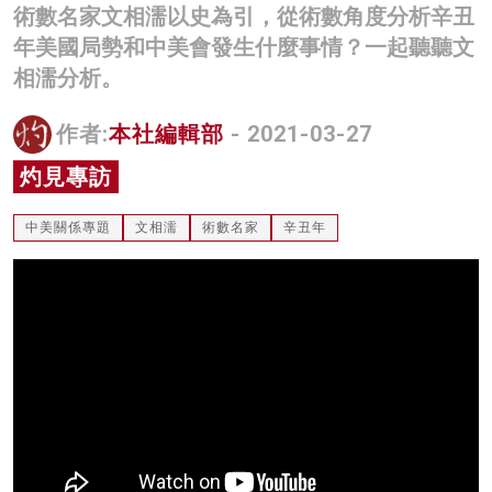
術數名家文相濡以史為引，從術數角度分析辛丑
名家榜
年美國局勢和中美會發生什麼事情？一起聽聽文
灼見活動
相濡分析。
關於我們
作者:
本社編輯部
- 2021-03-27
灼見專訪
中美關係專題
文相濡
術數名家
辛丑年