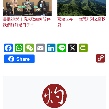
蘭遊世界──台灣系列之南投
書展2026｜廣東歌如何陪伴
篇
我們好好過日子？
Facebook
WhatsApp
WeChat
Email
LinkedIn
Line
X
PrintFriendl
C
Share
Li