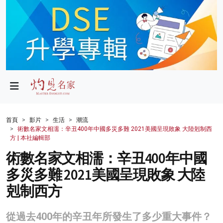
政局
教育
文化
財經
首頁
影片
生活
潮流
術數名家文相濡：辛丑400年中國多災多難 2021美國呈現敗象 大陸剋制西
生活
方 | 本社編輯部
術數名家文相濡：辛丑400年中國
健康
多災多難 2021美國呈現敗象 大陸
商業
剋制西方
科技
從過去400年的辛丑年所發生了多少重大事件？
影片