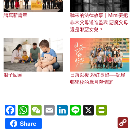
譜寫新篇章
聽來的法律故事｜Mimi要把
非常父母送進監獄 惡魔父母
還是邪惡女兒？
浪子回頭
日落以後 彩虹長留──記屋
邨學校的歲月與情誼
Facebook
WhatsApp
WeChat
Email
LinkedIn
Line
X
PrintFriendl
C
Share
Li