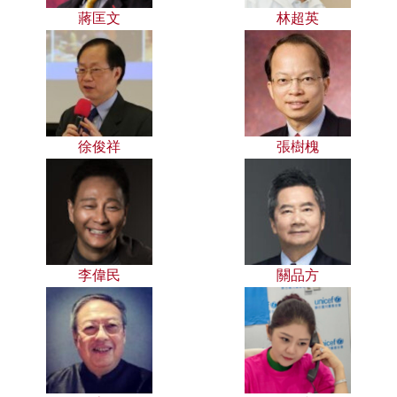
蔣匡文
林超英
徐俊祥
張樹槐
李偉民
關品方