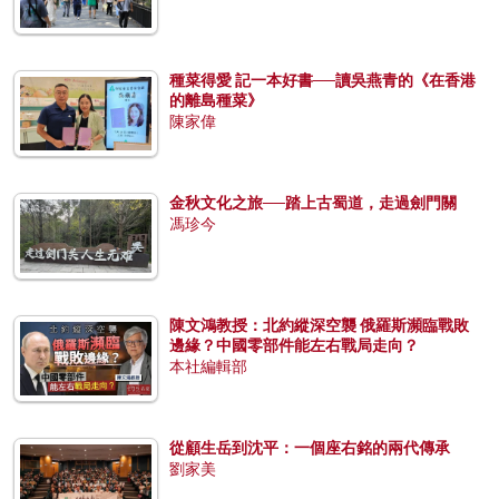
種菜得愛 記一本好書──讀吳燕青的《在香港
的離島種菜》
陳家偉
金秋文化之旅──踏上古蜀道，走過劍門關
馮珍今
陳文鴻教授：北約縱深空襲 俄羅斯瀕臨戰敗
邊緣？中國零部件能左右戰局走向？
本社編輯部
從顧生岳到沈平：一個座右銘的兩代傳承
劉家美