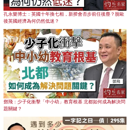
孔永樂博士：英國十年換七相，新揆會否步前任後塵？脫歐
後英國經濟為何仍然低迷？
鄧飛：少子化衝擊「中小幼」教育根基 北都如何成為解決問
題關鍵？