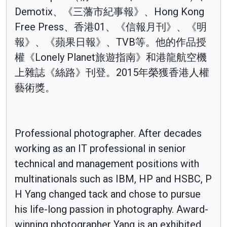
Demotix、《三藩市紀事報》、Hong Kong
Free Press、香港01、《信報月刊》、《明
報》、《蘋果日報》、TVB等。他的作品授
權《Lonely Planet旅遊指南》和港龍航空機
上雜誌《絲路》刊登。2015年榮獲香港人權
藝術獎。
Professional photographer. After decades
working as an IT professional in senior
technical and management positions with
multinationals such as IBM, HP and HSBC, P
H Yang changed tack and chose to pursue
his life-long passion in photography. Award-
winning photographer Yang is an exhibited