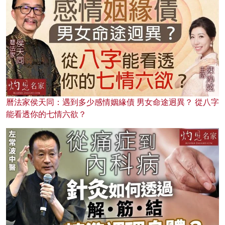
曆法家侯天同：遇到多少感情姻緣債 男女命途迥異？ 從八字
能看透你的七情六欲？