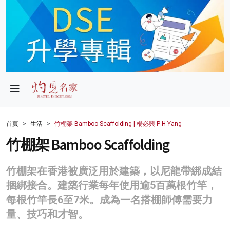
政局
教育
文化
財經
首頁
生活
竹棚架 Bamboo Scaffolding | 楊必興 P H Yang
生活
竹棚架 Bamboo Scaffolding
健康
竹棚架在香港被廣泛用於建築，以尼龍帶綁成結
商業
捆綁接合。建築行業每年使用逾5百萬根竹竿，
每根竹竿長6至7米。成為一名搭棚師傅需要力
科技
量、技巧和才智。
影片