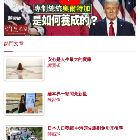
熱門文章
安心是人生最大的寶庫
譚寶碩
繪本界一顆閃亮新星
陳家偉
日本人口萎縮 中港須先謀劃免步其後塵
陸振球