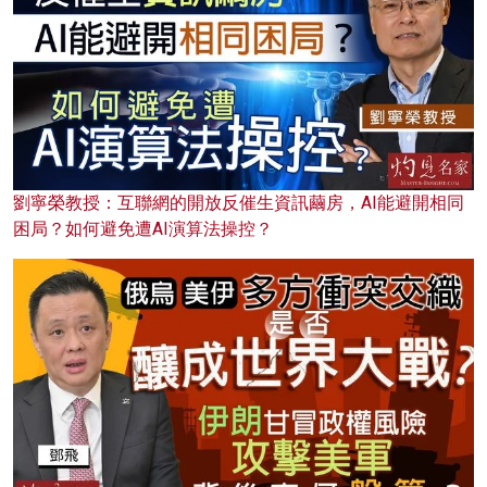
劉寧榮教授：互聯網的開放反催生資訊繭房，AI能避開相同
困局？如何避免遭AI演算法操控？