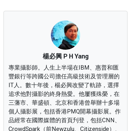
楊必興 P H Yang
專業攝影師。人生上半場在IBM、惠普和匯
豐銀行等跨國公司擔任高級技術及管理層的
IT人。數十年後，楊必興改變了軌跡，選擇
追求他對攝影的終身熱愛。他屢獲殊榮，在
三藩市、華盛頓、北京和香港曾舉辦十多場
個人攝影展，包括香港PMQ開幕攝影展。作
品經常在國際媒體的首頁刋登，包括CNN、
CrowdSpark（前Newzulu、Citizenside）、