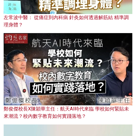
左常波中醫： 從痛症到內科病 針灸如何透過解筋結 精準調
理身體？
鄭俊傑校長X陳穎華主任：航天AI時代來臨 學校如何緊貼未
來潮流？校內數字教育如何實踐落地？