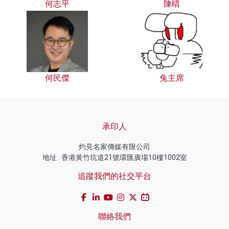
何志平
陳晴
何民傑
兔主席
承印人
灼見名家傳媒有限公司
地址 : 香港黃竹坑道21號環匯廣場10樓1002室
追蹤我們的社交平台
聯絡我們