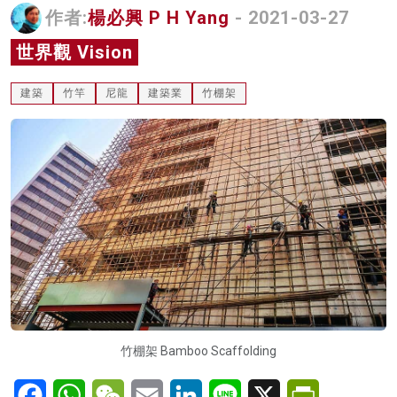
作者:
楊必興 P H Yang
- 2021-03-27
名家榜
世界觀 Vision
灼見活動
建築
竹竿
尼龍
建築業
竹棚架
關於我們
竹棚架 Bamboo Scaffolding
Facebook
WhatsApp
WeChat
Email
LinkedIn
Line
X
PrintFriendl