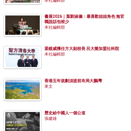
本社編輯部
書展2026｜葉劉淑儀：最喜歡姐姐角色 無官
職說話包袱少
本社編輯部
梁鏡威獲任方大副校長 呂大樂加盟社科院
本社編輯部
香港五年規劃須提前布局大鵬灣
來文
歷史給中國人一個公道
張建雄