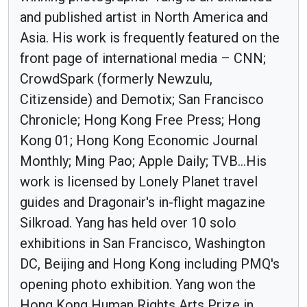
and published artist in North America and
Asia. His work is frequently featured on the
front page of international media – CNN;
CrowdSpark (formerly Newzulu,
Citizenside) and Demotix; San Francisco
Chronicle; Hong Kong Free Press; Hong
Kong 01; Hong Kong Economic Journal
Monthly; Ming Pao; Apple Daily; TVB...His
work is licensed by Lonely Planet travel
guides and Dragonair's in-flight magazine
Silkroad. Yang has held over 10 solo
exhibitions in San Francisco, Washington
DC, Beijing and Hong Kong including PMQ's
opening photo exhibition. Yang won the
Hong Kong Human Rights Arts Prize in