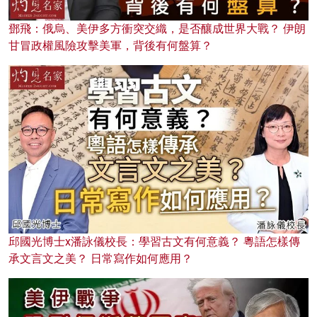
鄧飛：俄烏、美伊多方衝突交織，是否釀成世界大戰？ 伊朗
甘冒政權風險攻擊美軍，背後有何盤算？
邱國光博士x潘詠儀校長：學習古文有何意義？ 粵語怎樣傳
承文言文之美？ 日常寫作如何應用？