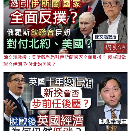
陳文鴻教授：美伊戰爭恐引伊斯蘭國家全面反撲？ 俄羅斯欲
聯合伊朗 對付北約美國？