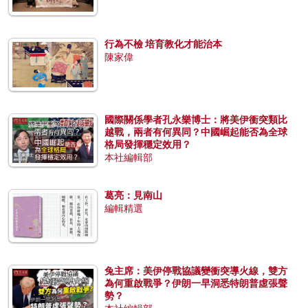
行為不檢 培育教化才能治本
陳家偉
國際關係學者孔永樂博士：將美伊衝突類比
越戰，兩者有何異同？中國崛起能否為全球
格局發揮穩定效用？
本社編輯部
葛亮：見南山
編輯精選
兔主席：美伊停戰協議變衝突導火線，雙方
為何重啟戰爭？伊朗一早洞悉特朗普虛張聲
勢？