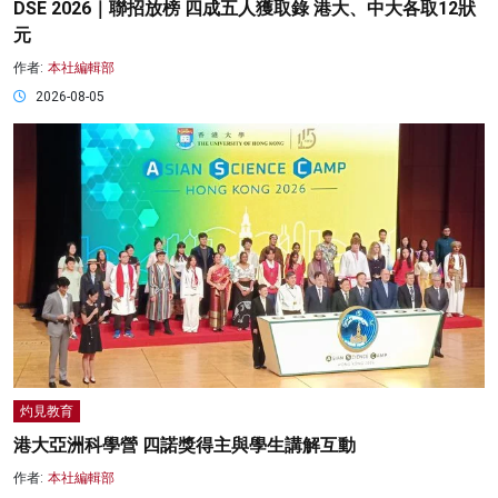
DSE 2026｜聯招放榜 四成五人獲取錄 港大、中大各取12狀
元
作者:
本社編輯部
2026-08-05
灼見教育
港大亞洲科學營 四諾獎得主與學生講解互動
作者:
本社編輯部