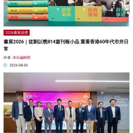
2026書展巡禮
書展2026｜從劉以鬯814篇刊報小品 重看香港60年代市井日
常
作者:
本社編輯部
2026-08-06