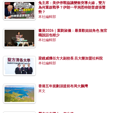
兔主席：美伊停戰協議變衝突導火線，雙方
為何重啟戰爭？伊朗一早洞悉特朗普虛張聲
勢？
本社編輯部
書展2026｜葉劉淑儀：最喜歡姐姐角色 無官
職說話包袱少
本社編輯部
梁鏡威獲任方大副校長 呂大樂加盟社科院
本社編輯部
香港五年規劃須提前布局大鵬灣
來文