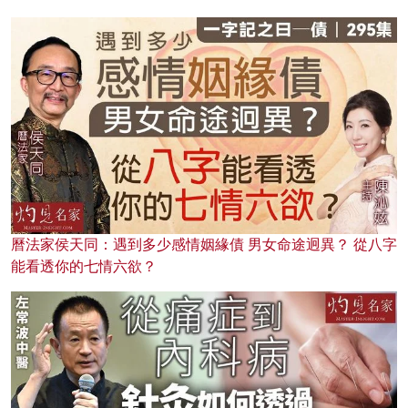
曆法家侯天同：遇到多少感情姻緣債 男女命途迥異？ 從八字
能看透你的七情六欲？