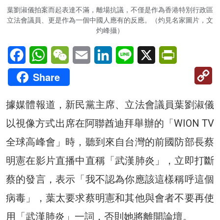
葉劉淑儀拍案而起表達不滿，離場抗議，不僅是作為香港特別行政區
立法會議員、更是作為一個中國人應有的反應。（灼見名家圖片，文
灼峰攝）
Facebook
WhatsApp
WeChat
Email
LinkedIn
Line
X
PrintFriendl
C
Share
Li
據媒體報道，新民黨主席、立法會議員葉劉淑儀
以視像方式出席在阿聯酋迪拜舉辦的「WION TV
全球高峰會」時，聽到來自台灣的前國防部長蔡
明憲在影片直播中直稱「武漢肺炎」，立即打斷
蔡的發言，表示「我不認為你應該這樣稱呼這個
病毒」，葉太要求蔡明憲和其他與會者不要再使
用「武漢肺炎」一詞，否則她將離開論壇。