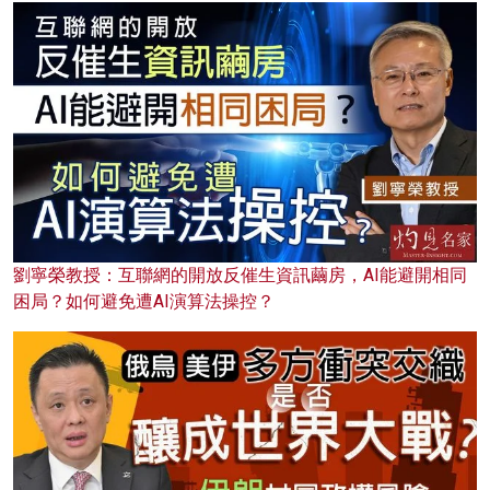
劉寧榮教授：互聯網的開放反催生資訊繭房，AI能避開相同
困局？如何避免遭AI演算法操控？