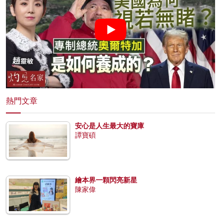
熱門文章
安心是人生最大的寶庫
譚寶碩
繪本界一顆閃亮新星
陳家偉