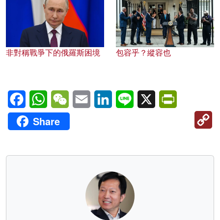
非對稱戰爭下的俄羅斯困境
包容乎？縱容也
Facebook
WhatsApp
WeChat
Email
LinkedIn
Line
X
PrintFriendl
C
Share
Li