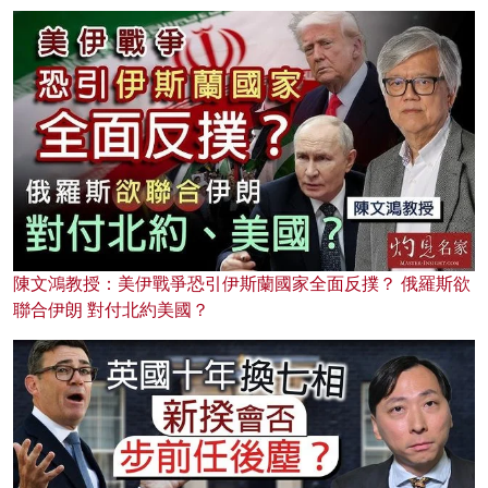
陳文鴻教授：美伊戰爭恐引伊斯蘭國家全面反撲？ 俄羅斯欲
聯合伊朗 對付北約美國？