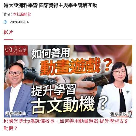
港大亞洲科學營 四諾獎得主與學生講解互動
作者:
本社編輯部
2026-08-04
影片
邱國光博士x潘詠儀校長：如何善用動畫遊戲 提升學習古文
動機？