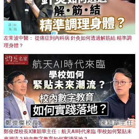
左常波中醫： 從痛症到內科病 針灸如何透過解筋結 精準調
理身體？
鄭俊傑校長X陳穎華主任：航天AI時代來臨 學校如何緊貼未
來潮流？校內數字教育如何實踐落地？