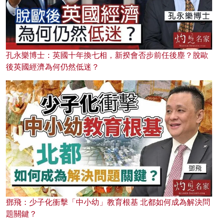
孔永樂博士：英國十年換七相，新揆會否步前任後塵？脫歐
後英國經濟為何仍然低迷？
鄧飛：少子化衝擊「中小幼」教育根基 北都如何成為解決問
題關鍵？