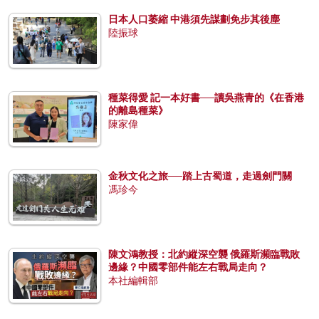
日本人口萎縮 中港須先謀劃免步其後塵
陸振球
種菜得愛 記一本好書──讀吳燕青的《在香港
的離島種菜》
陳家偉
金秋文化之旅──踏上古蜀道，走過劍門關
馮珍今
陳文鴻教授：北約縱深空襲 俄羅斯瀕臨戰敗
邊緣？中國零部件能左右戰局走向？
本社編輯部