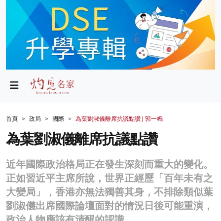
政局
教育
文化
財經
首頁
政局
國際
為葉劉淑儀離席抗議點讚 | 郭一鳴
生活
為葉劉淑儀離席抗議點讚
健康
近年國際政治格局正在發生深刻而重大的變化。
商業
正如習近平主席所說，世界正經歷「百年未有之
大變局」，香港亦無法獨善其身，不排除類似葉
科技
劉淑儀出席國際論壇面對的情況日後可能重演，
影片
政治人物應該有清醒的認識。