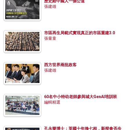
歷史給中國人一個公道
張建雄
市區再生局範式實現真正的市區重建3.0
張量童
西方世界兩批政客
張建雄
60名中小特幼老師參與城大GenAI培訓班
編輯精選
孔永樂博士：英國十年換七相，新揆會否步