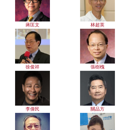
蔣匡文
林超英
徐俊祥
張樹槐
李偉民
關品方