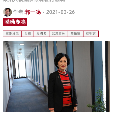
名家榜
作者:
郭一鳴
- 2021-03-26
灼見活動
呦呦鹿鳴
關於我們
葉劉淑儀
台獨
愛國者
武漢肺炎
雙循環
蔡明憲