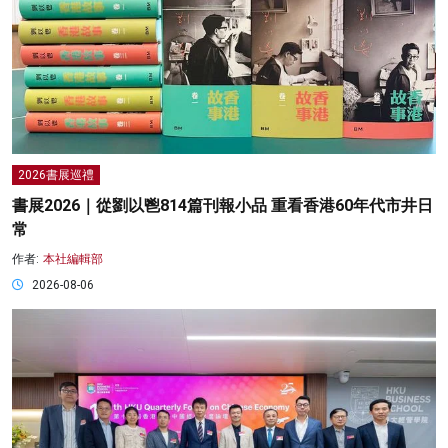
2026書展巡禮
書展2026｜從劉以鬯814篇刊報小品 重看香港60年代市井日
常
作者:
本社編輯部
2026-08-06