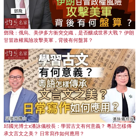
鄧飛：俄烏、美伊多方衝突交織，是否釀成世界大戰？ 伊朗
甘冒政權風險攻擊美軍，背後有何盤算？
邱國光博士x潘詠儀校長：學習古文有何意義？ 粵語怎樣傳
承文言文之美？ 日常寫作如何應用？