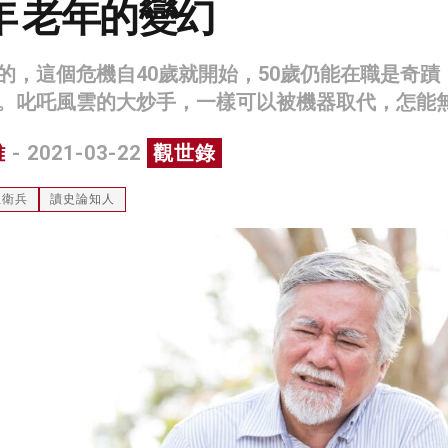
年 老年的變幻
的，這個危機自40歲就開始，50歲仍能在職是奇蹟
。叱吒風雲的大炒手，一樣可以被機器取代，怎能
雄
- 2021-03-22
觀世錄
紅衛兵
讀史論知人