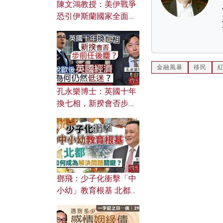
陳文鴻教授：美伊戰爭
恐引伊斯蘭國家全面反
撲？ 俄羅斯欲聯合伊朗
對付北約美國？
金融風暴
移民
孔永樂博士：英國十年
換七相，新揆會否步前
任後塵？脫歐後英國經
濟為何仍然低迷？
鄧飛：少子化衝擊「中
小幼」教育根基 北都如
何成為解決問題關鍵？