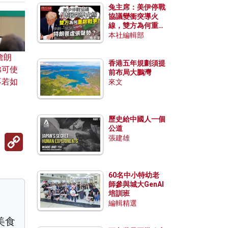
兔主席：美伊停戰
協議變衝突導火
線，雙方為何重啟
戰爭？伊朗一早洞
本社編輯部
悉特朗普虛張聲
勢？
詹朗
香港五年規劃須提
佛可使
前布局大鵬灣
不若如
來文
歷史給中國人一個
公道
Copy
張建雄
Link
60名中小特幼老
師參與城大GenAI
培訓班
編輯精選
美食