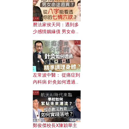
曆法家侯天同：遇到多
少感情姻緣債 男女命途
迥異？ 從八字能看透你
的七情六欲？
左常波中醫： 從痛症到
內科病 針灸如何透過解
筋結 精準調理身體？
鄭俊傑校長X陳穎華主