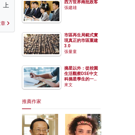
西方世界兩批政客
、上
張建雄
文章
市區再生局範式實
現真正的市區重建
3.0
張量童
摘星以外：從校園
生活觀察DSE中文
科摘星學生的一點
特質
來文
推薦作家