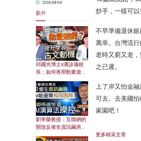
2026-08-04
炒手，一樣可以
影片
不早準備退休銀
萬幸。台灣流行
老時又窮又老，
邱國光博士x潘詠儀校
之已遲。
長：如何善用動畫遊戲
提升學習古文動機？
上了岸又怕金融
可去。去美國怕
家園吧！
劉寧榮教授：互聯網的
開放反催生資訊繭房，
更多精采文章
AI能避開相同困局？如