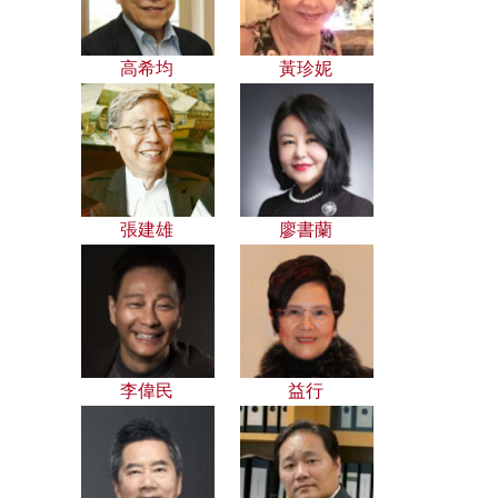
高希均
黃珍妮
張建雄
廖書蘭
李偉民
益行