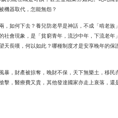
被機器取代，怎能無怨？
兩，如何下去？養兒防老早是神話，不成「啃老族
的社會現象，是「貧窮青年，流沙中年，下流老年
望天長嘆，何以如此？哪種制度才是安享晚年的保
風暴，財產被掠奪，晚財不保，天下無樂土，移民
槍擊，醫療費又貴，其他發達國家亦走上衰落，還