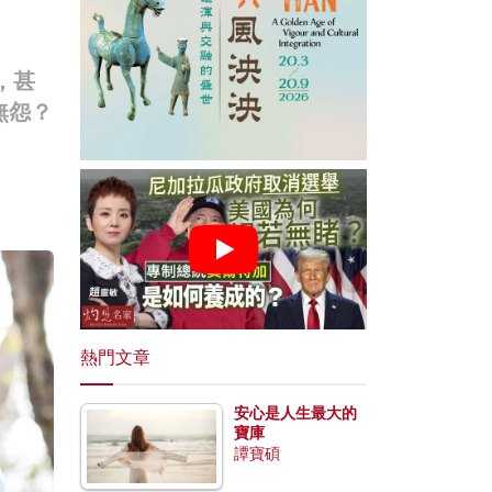
，甚
無怨？
熱門文章
安心是人生最大的
寶庫
譚寶碩