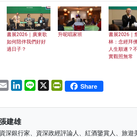
書展2026｜廣東歌
升呢唱家班
書展2026｜
如何陪伴我們好好
林：念經拜
過日子？
人生順遂？
實觀照無常
pp
eChat
Email
LinkedIn
Line
X
PrintFriendly
Share
張建雄
資深銀行家、資深政經評論人、紅酒鑒賞人、旅遊