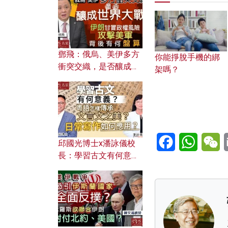
何避免遭AI演算法操
控？
鄧飛：俄烏、美伊多方
你能掙脫手機的綁
衝突交織，是否釀成世
架嗎？
界大戰？ 伊朗甘冒政權
風險攻擊美軍，背後有
何盤算？
Facebook
WhatsA
W
邱國光博士x潘詠儀校
長：學習古文有何意
義？ 粵語怎樣傳承文言
文之美？ 日常寫作如何
應用？