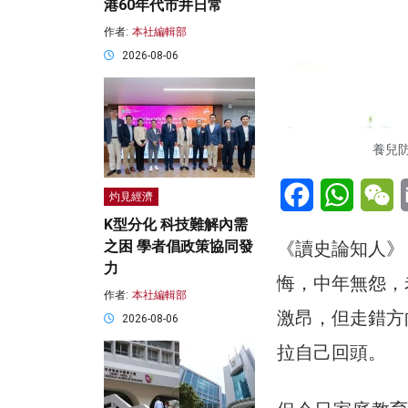
港60年代市井日常
作者:
本社編輯部
2026-08-06
養兒防
Facebook
WhatsA
W
灼見經濟
K型分化 科技難解內需
《讀史論知人》
之困 學者倡政策協同發
力
悔，中年無怨，
作者:
本社編輯部
激昂，但走錯方
2026-08-06
拉自己回頭。