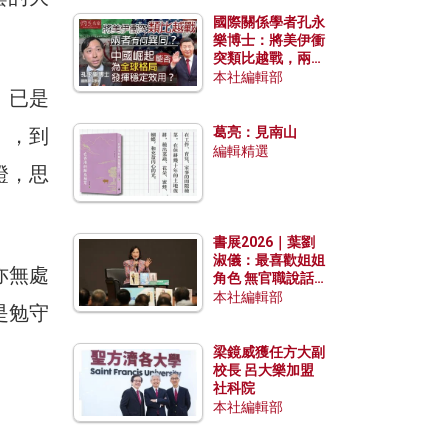
國際關係學者孔永
樂博士：將美伊衝
突類比越戰，兩者
有何異同？中國崛
本社編輯部
」已是
起能否為全球格局
發揮穩定效用？
」，到
葛亮：見南山
編輯精選
證，思
書展2026｜葉劉
淑儀：最喜歡姐姐
亦無處
角色 無官職說話
包袱少
本社編輯部
是勉守
梁鏡威獲任方大副
校長 呂大樂加盟
社科院
本社編輯部