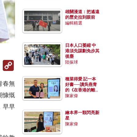
雄關漫道：把遙遠
的歷史拉到眼前
編輯精選
日本人口萎縮 中
港須先謀劃免步其
後塵
Copy
陸振球
Link
種菜得愛 記一本
青春無
好書──讀吳燕青
的《在香港的離島
期慷慨
種菜》
陳家偉
，早早
繪本界一顆閃亮新
星
陳家偉