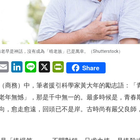
老早是神話，沒有成為「啃老族」已是萬幸。（Shutterstock）
pp
eChat
Email
LinkedIn
Line
X
PrintFriendly
Share
（商務）中，筆者援引科學家黃大年的勵志語：「
老年無憾」，那是千中無一的。最多時候是，青春
向，愈走愈遠，回頭已不是岸。古時尚有嚴父良師