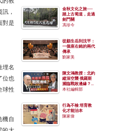
式的教
金秋文化之旅──
資訊，
踏上古蜀道，走過
劍門關
面對是
馮珍今
從顧生岳到沈平：
一個座右銘的兩代
傳承
劉家美
姓埋名
陳文鴻教授：北約
了位也
縱深空襲 俄羅斯
瀕臨戰敗邊緣？中
全球性
國零部件能左右戰
本社編輯部
局走向？
行為不檢 培育教
化才能治本
陳家偉
危機自
雲的大