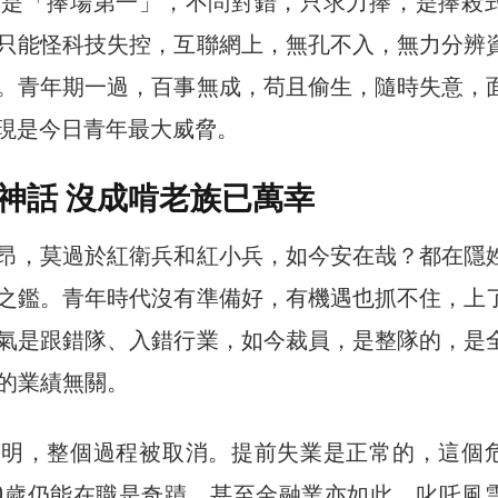
育是「捧場第一」，不問對錯，只求力捧，是捧殺
只能怪科技失控，互聯網上，無孔不入，無力分辨
。青年期一過，百事無成，苟且偷生，隨時失意，
出現是今日青年最大威脅。
神話 沒成啃老族已萬幸
昂，莫過於紅衛兵和紅小兵，如今安在哉？都在隱
之鑑。青年時代沒有準備好，有機遇也抓不住，上
氣是跟錯隊、入錯行業，如今裁員，是整隊的，是
的業績無關。
發明，整個過程被取消。提前失業是正常的，這個
50歲仍能在職是奇蹟，甚至金融業亦如此。叱吒風