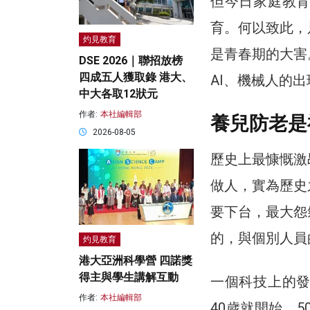
但今日家庭教
育。何以致此，
灼見教育
是青春期的大害
DSE 2026｜聯招放榜
四成五人獲取錄 港大、
AI、機械人的
中大各取12狀元
作者:
本社編輯部
養兒防老是
2026-08-05
歷史上最慷慨激
做人，實為歷史
要下台，最大怨
的，與個別人員
灼見教育
港大亞洲科學營 四諾獎
得主與學生講解互動
一個科技上的
作者:
本社編輯部
40歲就開始，