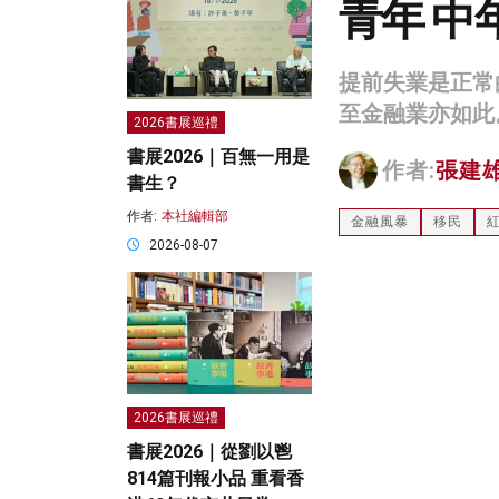
青年 中
提前失業是正常
至金融業亦如此
2026書展巡禮
書展2026｜百無一用是
作者:
張建
書生？
作者:
本社編輯部
金融風暴
移民
2026-08-07
2026書展巡禮
書展2026｜從劉以鬯
814篇刊報小品 重看香