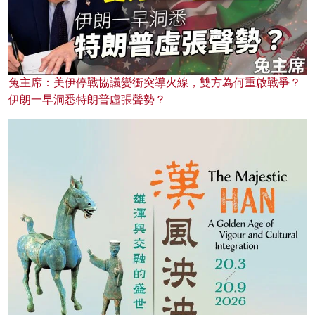
兔主席：美伊停戰協議變衝突導火線，雙方為何重啟戰爭？
伊朗一早洞悉特朗普虛張聲勢？