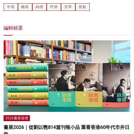
中環
離島
純樸
坪洲
安寧
搭船
編輯精選
2026書展巡禮
書展2026｜從劉以鬯814篇刊報小品 重看香港60年代市井日