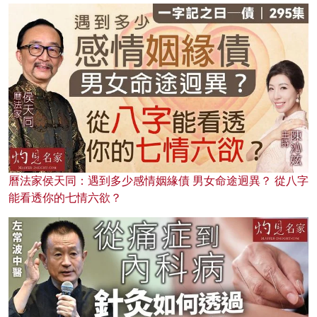
曆法家侯天同：遇到多少感情姻緣債 男女命途迥異？ 從八字
能看透你的七情六欲？