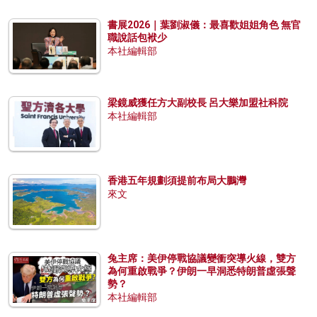
書展2026｜葉劉淑儀：最喜歡姐姐角色 無官
職說話包袱少
本社編輯部
梁鏡威獲任方大副校長 呂大樂加盟社科院
本社編輯部
香港五年規劃須提前布局大鵬灣
來文
兔主席：美伊停戰協議變衝突導火線，雙方
為何重啟戰爭？伊朗一早洞悉特朗普虛張聲
勢？
本社編輯部