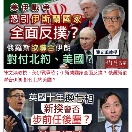
陳文鴻教授：美伊戰爭恐引伊斯蘭國家全面反撲？ 俄羅斯欲
聯合伊朗 對付北約美國？