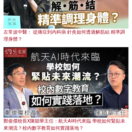
左常波中醫： 從痛症到內科病 針灸如何透過解筋結 精準調
理身體？
鄭俊傑校長X陳穎華主任：航天AI時代來臨 學校如何緊貼未
來潮流？校內數字教育如何實踐落地？