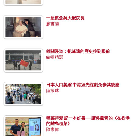
一起懷念吳大猷院長
廖書蘭
雄關漫道：把遙遠的歷史拉到眼前
編輯精選
日本人口萎縮 中港須先謀劃免步其後塵
陸振球
種菜得愛 記一本好書──讀吳燕青的《在香港
的離島種菜》
陳家偉