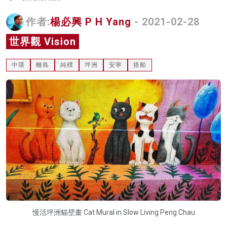
名家榜
作者:
楊必興 P H Yang
- 2021-02-28
灼見活動
世界觀 Vision
關於我們
中環
離島
純樸
坪洲
安寧
搭船
慢活坪洲貓壁畫 Cat Mural in Slow Living Peng Chau