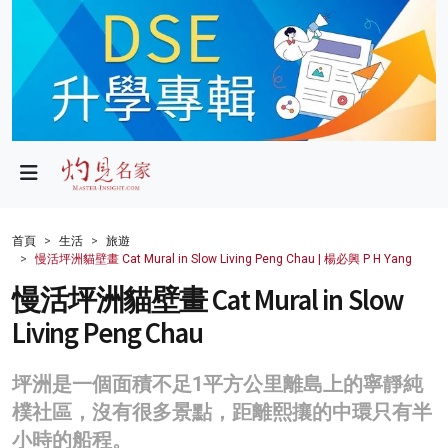
政局
教育
文化
財經
首頁
生活
旅遊
慢活坪洲貓壁畫 Cat Mural in Slow Living Peng Chau | 楊必興 P H Yang
生活
慢活坪洲貓壁畫 Cat Mural in Slow
健康
Living Peng Chau
商業
坪洲是一個面積不足1平方公里離島上的寧靜純
科技
樸社區，沒有很多景點，距離熙攘的中環只有半
影片
小時的船程。