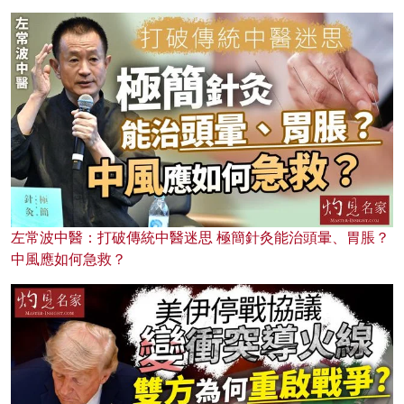
左常波中醫：打破傳統中醫迷思 極簡針灸能治頭暈、胃脹？
中風應如何急救？