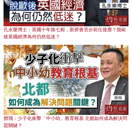
孔永樂博士：英國十年換七相，新揆會否步前任後塵？脫歐
後英國經濟為何仍然低迷？
鄧飛：少子化衝擊「中小幼」教育根基 北都如何成為解決問
題關鍵？