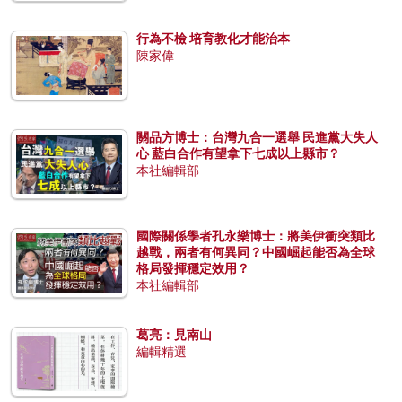
行為不檢 培育教化才能治本
陳家偉
關品方博士：台灣九合一選舉 民進黨大失人
心 藍白合作有望拿下七成以上縣市？
本社編輯部
國際關係學者孔永樂博士：將美伊衝突類比
越戰，兩者有何異同？中國崛起能否為全球
格局發揮穩定效用？
本社編輯部
葛亮：見南山
編輯精選