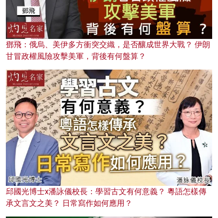
鄧飛：俄烏、美伊多方衝突交織，是否釀成世界大戰？ 伊朗
甘冒政權風險攻擊美軍，背後有何盤算？
邱國光博士x潘詠儀校長：學習古文有何意義？ 粵語怎樣傳
承文言文之美？ 日常寫作如何應用？