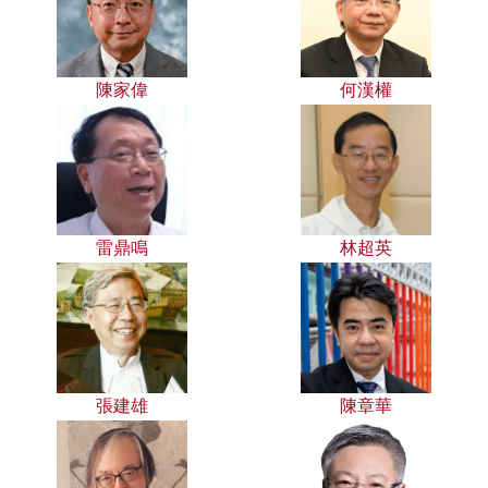
陳家偉
何漢權
雷鼎鳴
林超英
張建雄
陳章華