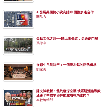
AI發展美國搞小院高牆 中國推多邊合作
關品方
金秋文化之旅──踏上古蜀道，走過劍門關
馮珍今
從顧生岳到沈平：一個座右銘的兩代傳承
劉家美
陳文鴻教授：北約縱深空襲 俄羅斯瀕臨戰敗
邊緣？中國零部件能左右戰局走向？
本社編輯部