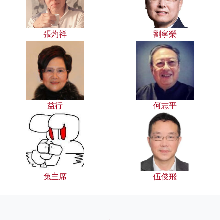
張灼祥
劉寧榮
益行
何志平
兔主席
伍俊飛