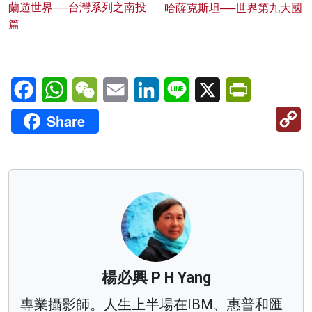
蘭遊世界──台灣系列之南投
哈薩克斯坦──世界第九大國
篇
Facebook
WhatsApp
WeChat
Email
LinkedIn
Line
X
PrintFriendl
C
Share
Li
楊必興 P H Yang
專業攝影師。人生上半場在IBM、惠普和匯