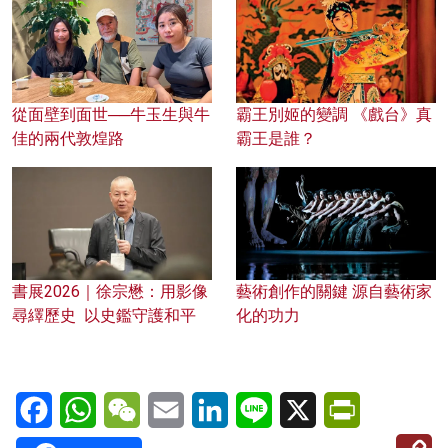
從面壁到面世──牛玉生與牛
霸王別姬的變調 《戲台》真
佳的兩代敦煌路
霸王是誰？
書展2026｜徐宗懋：用影像
藝術創作的關鍵 源自藝術家
尋繹歷史 以史鑑守護和平
化的功力
Facebook
WhatsApp
WeChat
Email
LinkedIn
Line
X
PrintFriendl
C