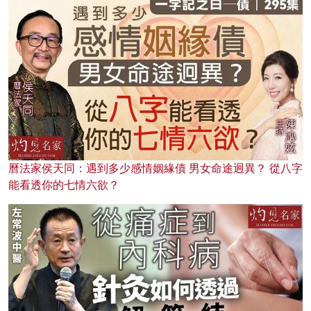
曆法家侯天同：遇到多少感情姻緣債 男女命途迥異？ 從八字
能看透你的七情六欲？