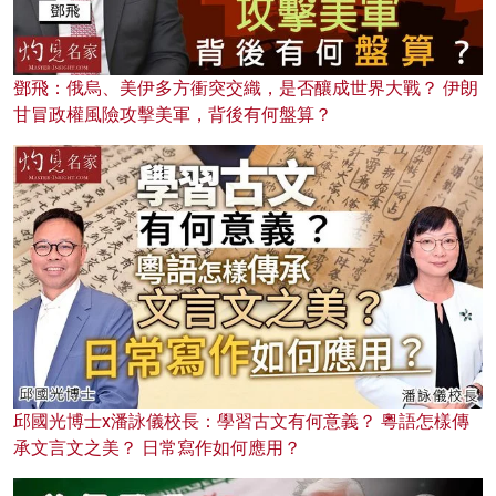
鄧飛：俄烏、美伊多方衝突交織，是否釀成世界大戰？ 伊朗
甘冒政權風險攻擊美軍，背後有何盤算？
邱國光博士x潘詠儀校長：學習古文有何意義？ 粵語怎樣傳
承文言文之美？ 日常寫作如何應用？