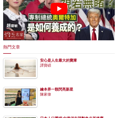
熱門文章
安心是人生最大的寶庫
譚寶碩
繪本界一顆閃亮新星
陳家偉