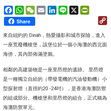
Facebook
WhatsApp
WeChat
Email
LinkedIn
Line
X
PrintFriendl
C
Share
Li
來自紐約的 Dinah，熱愛攝影和城市探險，進入
一座荒廢機槍堡，該堡位於一個小海灘的西北面
海傍，其內部佈滿塗鴉。
相鄰的高建築物是一座里昂燈的遺跡。 里昂燈
是一種獨立自給的（帶發電機的汽油發動機）小
型探射燈（直徑約20 -24吋），是香港海灘防禦
的組成部分。機槍堡和里昂燈的組合，正式稱為
海灘防禦單元。