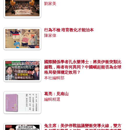
劉家美
行為不檢 培育教化才能治本
陳家偉
國際關係學者孔永樂博士：將美伊衝突類比
越戰，兩者有何異同？中國崛起能否為全球
格局發揮穩定效用？
本社編輯部
葛亮：見南山
編輯精選
兔主席：美伊停戰協議變衝突導火線，雙方