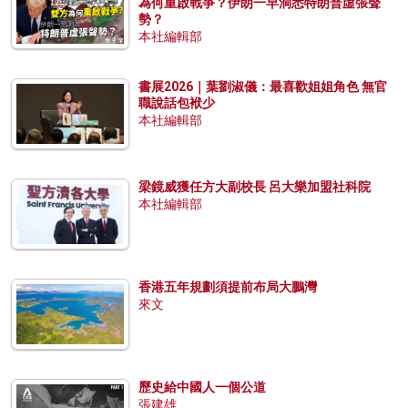
為何重啟戰爭？伊朗一早洞悉特朗普虛張聲
勢？
本社編輯部
書展2026｜葉劉淑儀：最喜歡姐姐角色 無官
職說話包袱少
本社編輯部
梁鏡威獲任方大副校長 呂大樂加盟社科院
本社編輯部
香港五年規劃須提前布局大鵬灣
來文
歷史給中國人一個公道
張建雄