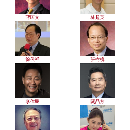
蔣匡文
林超英
徐俊祥
張樹槐
李偉民
關品方