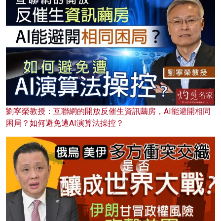
劉寧榮教授：互聯網的開放反催生資訊繭房，AI能避開相同
困局？如何避免遭AI演算法操控？