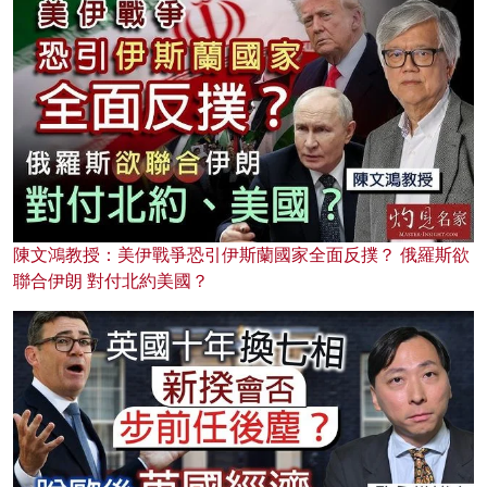
陳文鴻教授：美伊戰爭恐引伊斯蘭國家全面反撲？ 俄羅斯欲
聯合伊朗 對付北約美國？