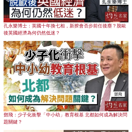
孔永樂博士：英國十年換七相，新揆會否步前任後塵？脫歐
後英國經濟為何仍然低迷？
鄧飛：少子化衝擊「中小幼」教育根基 北都如何成為解決問
題關鍵？