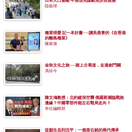
日本人口萎縮 中港須先謀劃免步其後塵
陸振球
種菜得愛 記一本好書──讀吳燕青的《在香港
的離島種菜》
陳家偉
金秋文化之旅──踏上古蜀道，走過劍門關
馮珍今
陳文鴻教授：北約縱深空襲 俄羅斯瀕臨戰敗
邊緣？中國零部件能左右戰局走向？
本社編輯部
從顧生岳到沈平：一個座右銘的兩代傳承