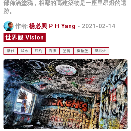
部佈滿塗鴉，相鄰的高建築物是一座里昂燈的遺
名家榜
跡。
灼見活動
作者:
楊必興 P H Yang
- 2021-02-14
關於我們
世界觀 Vision
攝影
城市
紐約
海灘
塗鴉
機槍堡
里昂燈