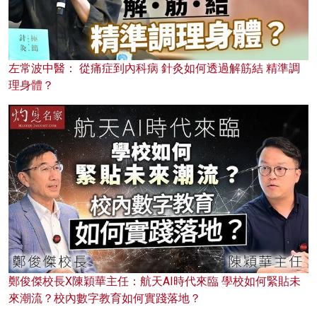
左常波中醫： 從痛症到內科病 針灸如何透過解筋結 精準調
理身體？
鄭俊傑校長X陳穎華主任：航天AI時代來臨 學校如何緊貼未
來潮流？校內數字教育如何實踐落地？