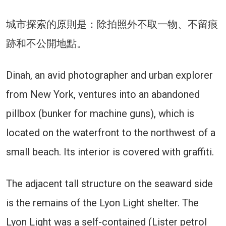
城市探索的原則是：除拍照外不取一物、不留痕
跡和不公開地點。
Dinah, an avid photographer and urban explorer
from New York, ventures into an abandoned
pillbox (bunker for machine guns), which is
located on the waterfront to the northwest of a
small beach. Its interior is covered with graffiti.
The adjacent tall structure on the seaward side
is the remains of the Lyon Light shelter. The
Lyon Light was a self-contained (Lister petrol