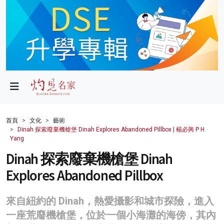
政局
教育
文化
財經
首頁
文化
藝術
Dinah 探索廢棄機槍堡 Dinah Explores Abandoned Pillbox | 楊必興 P H
生活
Yang
Dinah 探索廢棄機槍堡 Dinah
健康
Explores Abandoned Pillbox
商業
科技
來自紐約的 Dinah，熱愛攝影和城市探險，進入
一座荒廢機槍堡，位於一個小海灘的海傍，其內
影片