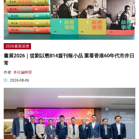
2026書展巡禮
書展2026｜從劉以鬯814篇刊報小品 重看香港60年代市井日
常
作者:
本社編輯部
2026-08-06