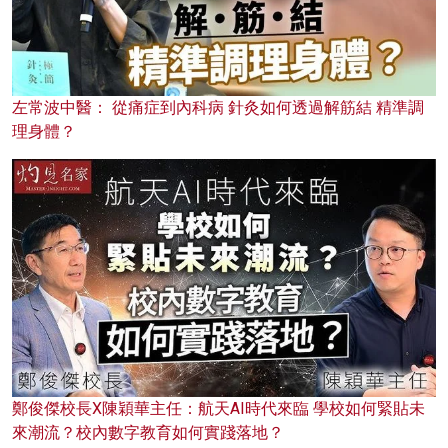
左常波中醫： 從痛症到內科病 針灸如何透過解筋結 精準調
理身體？
鄭俊傑校長X陳穎華主任：航天AI時代來臨 學校如何緊貼未
來潮流？校內數字教育如何實踐落地？