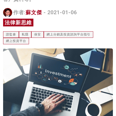
名家榜
作者:
蘇文傑
- 2021-01-06
灼見活動
法律新思維
關於我們
證監會
私隱
保安
網上分銷及投資諮詢平台指引
網上投資平台