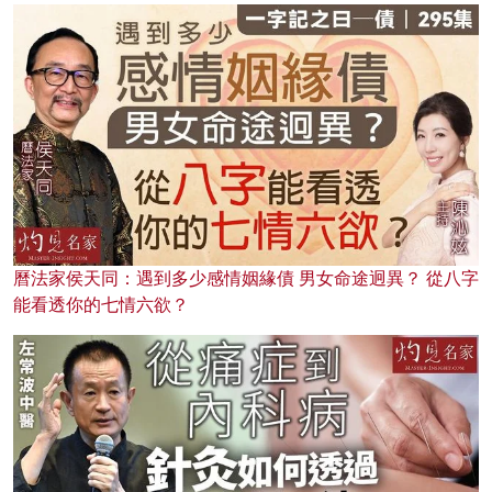
曆法家侯天同：遇到多少感情姻緣債 男女命途迥異？ 從八字
能看透你的七情六欲？