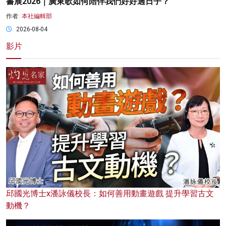
書展2026｜廣東歌如何陪伴我們好好過日子？
作者:
本社編輯部
2026-08-04
影片
邱國光博士x潘詠儀校長：如何善用動畫遊戲 提升學習古文
動機？