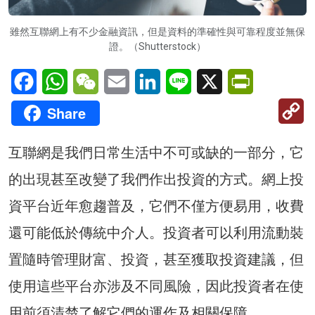
雖然互聯網上有不少金融資訊，但是資料的準確性與可靠程度並無保
證。（Shutterstock）
Facebook
WhatsApp
WeChat
Email
LinkedIn
Line
X
PrintFriendl
C
Share
Li
互聯網是我們日常生活中不可或缺的一部分，它
的出現甚至改變了我們作出投資的方式。網上投
資平台近年愈趨普及，它們不僅方便易用，收費
還可能低於傳統中介人。投資者可以利用流動裝
置隨時管理財富、投資，甚至獲取投資建議，但
使用這些平台亦涉及不同風險，因此投資者在使
用前須清楚了解它們的運作及相關保障。