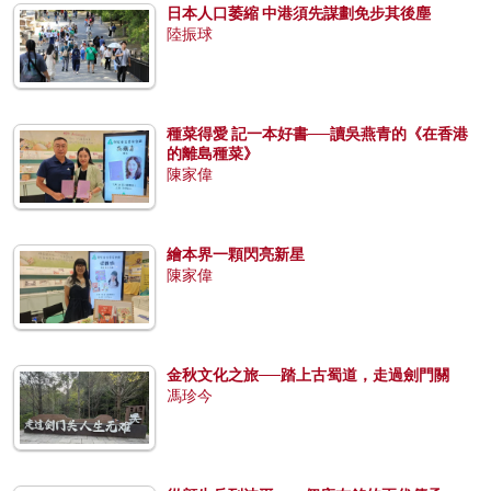
日本人口萎縮 中港須先謀劃免步其後塵
陸振球
種菜得愛 記一本好書──讀吳燕青的《在香港
的離島種菜》
陳家偉
繪本界一顆閃亮新星
陳家偉
金秋文化之旅──踏上古蜀道，走過劍門關
馮珍今