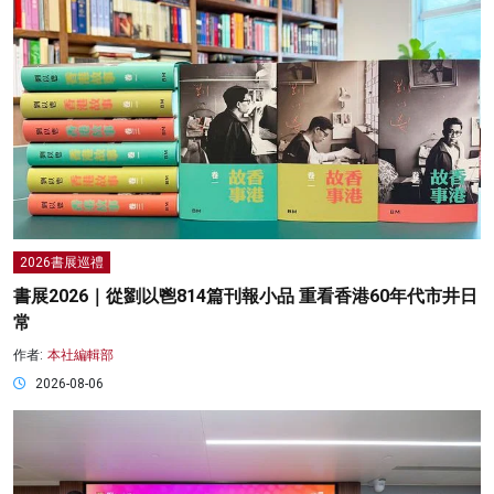
2026書展巡禮
書展2026｜從劉以鬯814篇刊報小品 重看香港60年代市井日
常
作者:
本社編輯部
2026-08-06