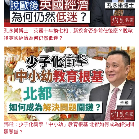
孔永樂博士：英國十年換七相，新揆會否步前任後塵？脫歐
後英國經濟為何仍然低迷？
鄧飛：少子化衝擊「中小幼」教育根基 北都如何成為解決問
題關鍵？