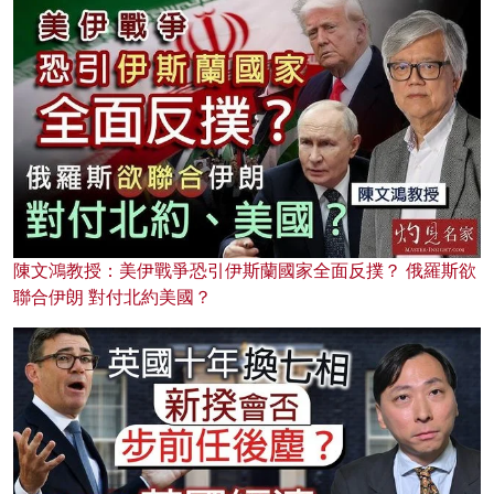
陳文鴻教授：美伊戰爭恐引伊斯蘭國家全面反撲？ 俄羅斯欲
聯合伊朗 對付北約美國？