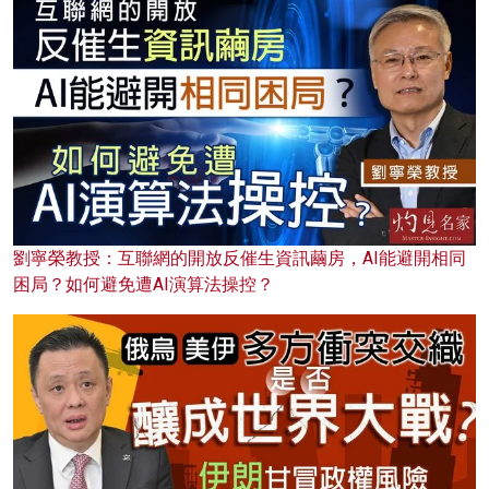
劉寧榮教授：互聯網的開放反催生資訊繭房，AI能避開相同
困局？如何避免遭AI演算法操控？