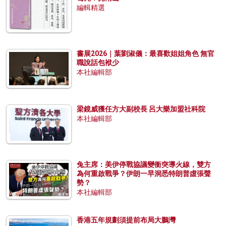
編輯精選
書展2026｜葉劉淑儀：最喜歡姐姐角色 無官
職說話包袱少
本社編輯部
梁鏡威獲任方大副校長 呂大樂加盟社科院
本社編輯部
兔主席：美伊停戰協議變衝突導火線，雙方
為何重啟戰爭？伊朗一早洞悉特朗普虛張聲
勢？
本社編輯部
香港五年規劃須提前布局大鵬灣