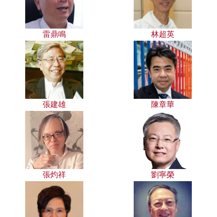
雷鼎鳴
林超英
張建雄
陳章華
張灼祥
劉寧榮