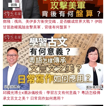
鄧飛：俄烏、美伊多方衝突交織，是否釀成世界大戰？ 伊朗
甘冒政權風險攻擊美軍，背後有何盤算？
邱國光博士x潘詠儀校長：學習古文有何意義？ 粵語怎樣傳
承文言文之美？ 日常寫作如何應用？