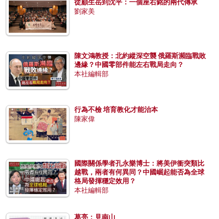
從顧生岳到沈平：一個座右銘的兩代傳承
劉家美
陳文鴻教授：北約縱深空襲 俄羅斯瀕臨戰敗
邊緣？中國零部件能左右戰局走向？
本社編輯部
行為不檢 培育教化才能治本
陳家偉
國際關係學者孔永樂博士：將美伊衝突類比
越戰，兩者有何異同？中國崛起能否為全球
格局發揮穩定效用？
本社編輯部
葛亮：見南山