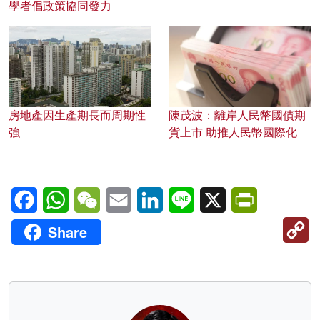
學者倡政策協同發力
房地產因生產期長而周期性
陳茂波：離岸人民幣國債期
強
貨上市 助推人民幣國際化
Facebook
WhatsApp
WeChat
Email
LinkedIn
Line
X
PrintFriendl
C
Share
Li