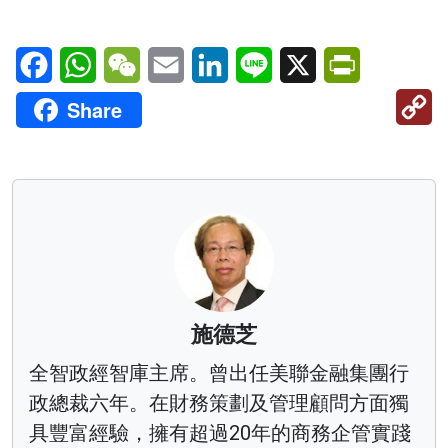
Facebook
WhatsApp
WeChat
Email
LinkedIn
Line
X
PrintFriendl
C
Share
Li
施德芝
全智政經智庫主席。曾出任美聯金融集團行
政總裁六年。在財務策劃及管理顧問方面獨
具豐富經驗，擁有超過20年的商務企管實踐