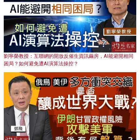
劉寧榮教授：互聯網的開放反催生資訊繭房，AI能避開相同
困局？如何避免遭AI演算法操控？