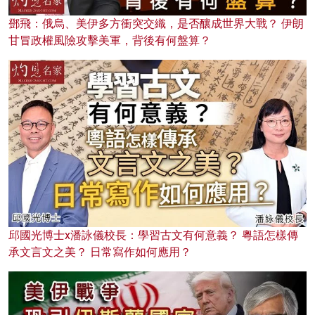
鄧飛：俄烏、美伊多方衝突交織，是否釀成世界大戰？ 伊朗
甘冒政權風險攻擊美軍，背後有何盤算？
邱國光博士x潘詠儀校長：學習古文有何意義？ 粵語怎樣傳
承文言文之美？ 日常寫作如何應用？