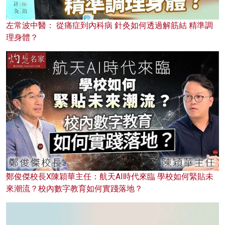
左常波中醫： 從痛症到內科病 針灸如何透過解筋結 精準調
理身體？
鄭俊傑校長X陳穎華主任：航天AI時代來臨 學校如何緊貼未
來潮流？校內數字教育如何實踐落地？