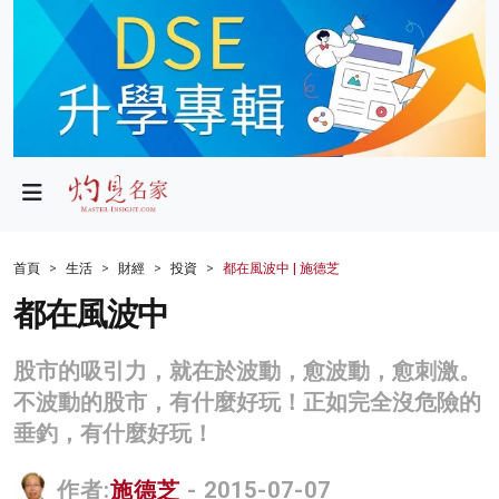
政局
教育
文化
財經
首頁
生活
財經
投資
都在風波中 | 施德芝
生活
都在風波中
健康
股市的吸引力，就在於波動，愈波動，愈刺激。
商業
不波動的股市，有什麼好玩！正如完全沒危險的
垂釣，有什麼好玩！
科技
影片
作者:
施德芝
- 2015-07-07