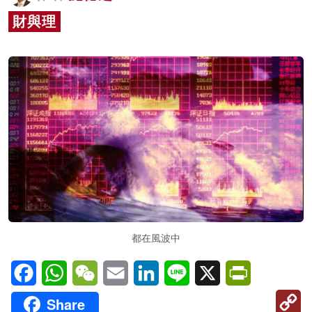
名家榜
財與理
灼見活動
關於我們
都在風波中
Facebook
WhatsApp
WeChat
Email
LinkedIn
Line
X
PrintFriendl
C
Share
Li