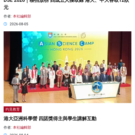
DSE 2026｜聯招放榜 四成五人獲取錄 港大、中大各取12狀
元
作者:
本社編輯部
2026-08-05
灼見教育
港大亞洲科學營 四諾獎得主與學生講解互動
作者:
本社編輯部