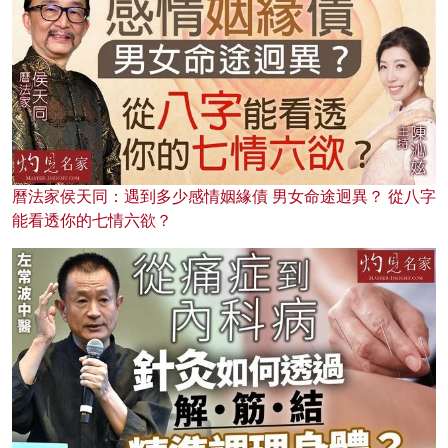
曆法家侯天同：遇到多少感情姻緣債 男女命途迥異？ 從八字
能看透你的七情六欲？