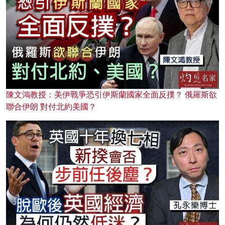
陳文鴻教授：美伊戰爭恐引伊斯蘭國家全面反撲？ 俄羅斯欲
聯合伊朗 對付北約美國？