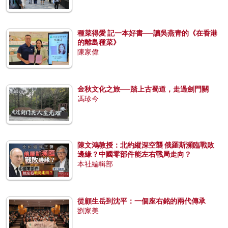
種菜得愛 記一本好書──讀吳燕青的《在香港
的離島種菜》
陳家偉
金秋文化之旅──踏上古蜀道，走過劍門關
馮珍今
陳文鴻教授：北約縱深空襲 俄羅斯瀕臨戰敗
邊緣？中國零部件能左右戰局走向？
本社編輯部
從顧生岳到沈平：一個座右銘的兩代傳承
劉家美