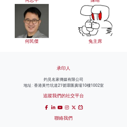
何志平
陳晴
何民傑
兔主席
承印人
灼見名家傳媒有限公司
地址 : 香港黃竹坑道21號環匯廣場10樓1002室
追蹤我們的社交平台
聯絡我們