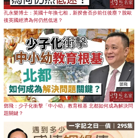
孔永樂博士：英國十年換七相，新揆會否步前任後塵？脫歐
後英國經濟為何仍然低迷？
鄧飛：少子化衝擊「中小幼」教育根基 北都如何成為解決問
題關鍵？