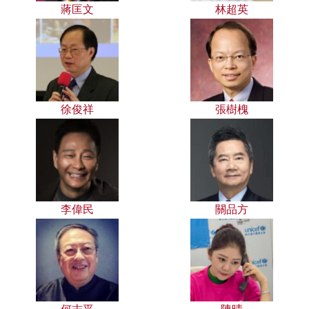
蔣匡文
林超英
徐俊祥
張樹槐
李偉民
關品方