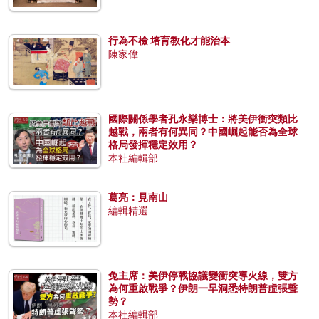
行為不檢 培育教化才能治本
陳家偉
國際關係學者孔永樂博士：將美伊衝突類比
越戰，兩者有何異同？中國崛起能否為全球
格局發揮穩定效用？
本社編輯部
葛亮：見南山
編輯精選
兔主席：美伊停戰協議變衝突導火線，雙方
為何重啟戰爭？伊朗一早洞悉特朗普虛張聲
勢？
本社編輯部