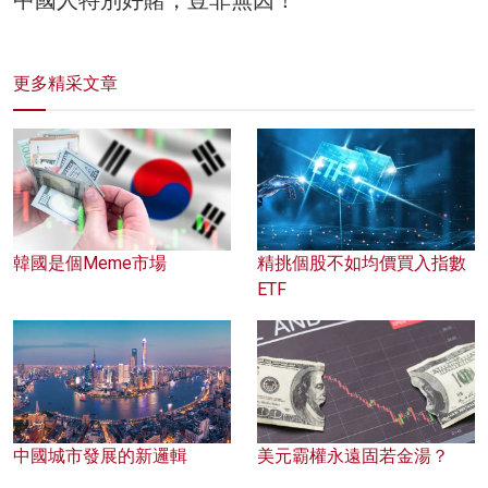
更多精采文章
韓國是個Meme市場
精挑個股不如均價買入指數
ETF
中國城市發展的新邏輯
美元霸權永遠固若金湯？