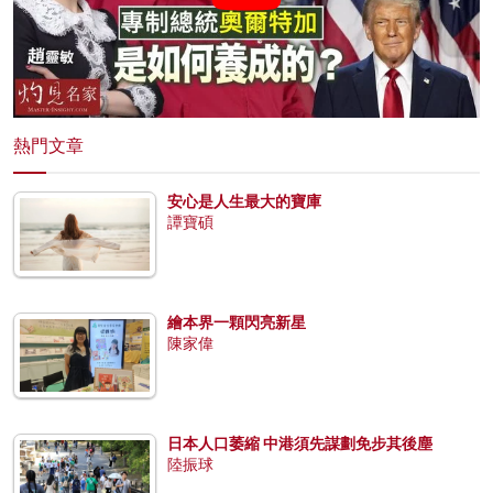
熱門文章
安心是人生最大的寶庫
譚寶碩
繪本界一顆閃亮新星
陳家偉
日本人口萎縮 中港須先謀劃免步其後塵
陸振球