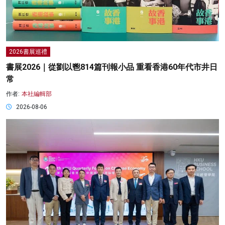
2026書展巡禮
書展2026｜從劉以鬯814篇刊報小品 重看香港60年代市井日
常
作者:
本社編輯部
2026-08-06